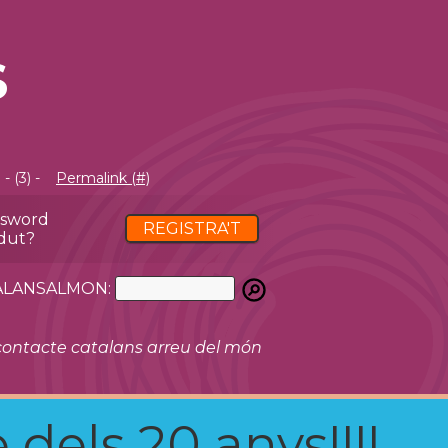
S
- (3) -
Permalink (#)
ssword
REGISTRA'T
dut?
ATALANSALMON:
ontacte catalans arreu del món
 dels 20 anys!!!!