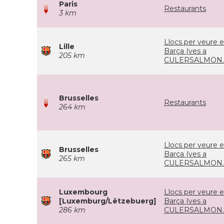
Paris
Restaurants
3 km
Llocs per veure e
Lille
Barça (ves a
205 km
CULERSALMON.
Brusselles
Restaurants
264 km
Llocs per veure e
Brusselles
Barça (ves a
265 km
CULERSALMON.
Luxembourg
Llocs per veure e
[Luxemburg/Lëtzebuerg]
Barça (ves a
286 km
CULERSALMON.