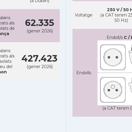
(a Dublin)
230 V / 50 
Voltatge
(a CAT tenim 23
alans
62.335
50 Hz)
rats als
lats de
(gener 2026)
ança
Endoll/s
C / 
alans
427.423
rats als
solats
reu del
(gener 2026)
on
Endolls
(a CAT tenim C