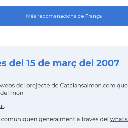
Més recomanacions de França
 del 15 de març del 2007
webs del projecte de Catalansalmon.com que 
 del món.
uí
.
es comuniquen generalment a través del
whats