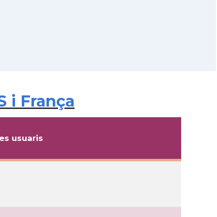
 i França
s usuaris