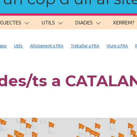
ROJECTES
UTILS
DIADES
XERREM?
app
Utils
Allotjament a FRA
Treballar a FRA
Viure a FRA
des/ts a CATALAN