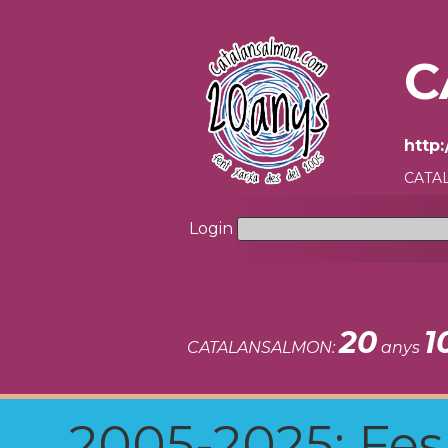
C
http:
CATAL
Login
20
1
CATALANSALMON:
anys
2005-2025: Fes u