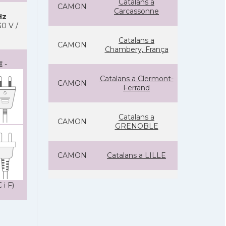
Catalans a
CAMON
Carcassonne
Hz
0 V /
Catalans a
CAMON
Chambery, França
E
-
Catalans a Clermont-
CAMON
Ferrand
Catalans a
CAMON
GRENOBLE
CAMON
Catalans a LILLE
CAMON
Catalans a LYON
 i F)
Catalans a
CAMON
MARSEILLE /