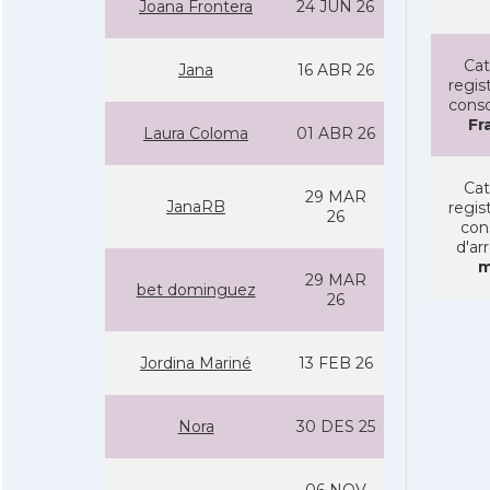
Joana Frontera
24 JUN 26
Cat
Jana
16 ABR 26
regist
conso
Fr
Laura Coloma
01 ABR 26
Cat
29 MAR
JanaRB
regist
26
con
d'ar
m
29 MAR
bet dominguez
26
Jordina Mariné
13 FEB 26
Nora
30 DES 25