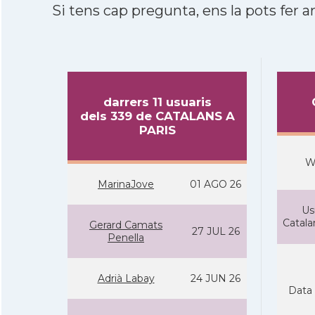
Si tens cap pregunta, ens la pots fer ar
darrers 11 usuaris
dels 339 de CATALANS A
PARIS
W
MarinaJove
01 AGO 26
Us
Catal
Gerard Camats
27 JUL 26
Penella
Adrià Labay
24 JUN 26
Data 