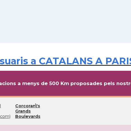
suaris a CATALANS A PARIS
cions a menys de 500 Km proposades pels nostre
l
Corcoran\'s
Grands
com)
Boulevards