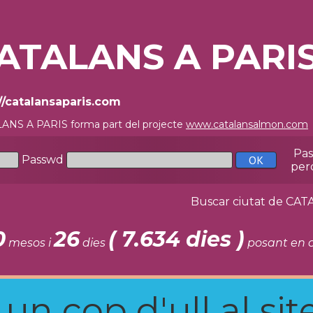
ATALANS A PARI
//catalansaparis.com
ANS A PARIS forma part del projecte
www.catalansalmon.com
Pa
Passwd
per
Buscar ciutat de C
0
26
( 7.634 dies )
mesos i
dies
posant en c
n cop d'ull al site