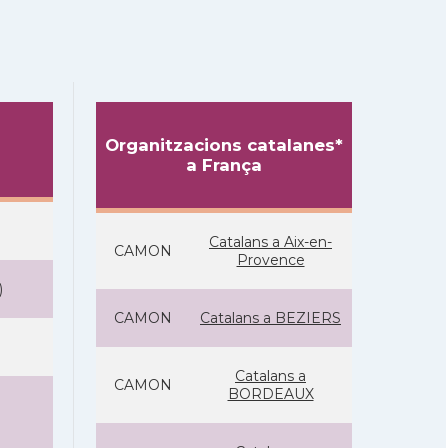
Organitzacions catalanes*
a França
Catalans a Aix-en-
CAMON
Provence
)
CAMON
Catalans a BEZIERS
Catalans a
CAMON
BORDEAUX