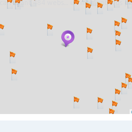
. carregant 484 webs... un moment si us p