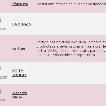
L\'artiste
Restaurant francès de cuina típica frances
l
Le Django
com)
Vertige és una cuina inventiva i creativa,
productes i la seva història, en la natura i
vertige
collita. Vertige és una identitat a part, un
una cuina sostenible i compromesa.
l
KITTY
OsHEAs
com)
l
Oscar\'s
Diner
com)