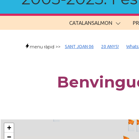
CATALANSALMON
P
menu ràpid >>
SANT JOAN 06
20 ANYS!
Whats
Benvingu
+
−