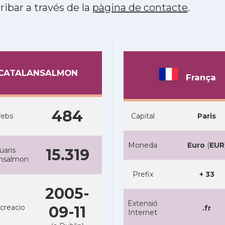
ribar a través de la
pàgina de contacte
.
CATALANSALMON
França
484
ebs
Capital
Paris
Moneda
Euro
(
EUR
uaris
15.319
ansalmon
Prefix
+ 33
2005-
Extensió
creacio
09-11
.fr
Internet