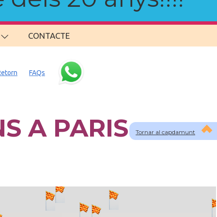
CONTACTE
Retorn
FAQs
S A PARIS
Tornar al capdamunt