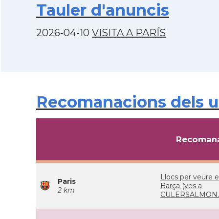
Tauler d'anuncis
2026-04-10
VISITA A PARÍS
Recomanacions dels u
Recomana
Llocs per veure e
Paris
Barça (ves a
2 km
CULERSALMON.