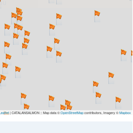
lau
Leaflet
| CATALANSALMON :: Map data ©
OpenStreetMap
contributors, Imagery ©
Mapbox