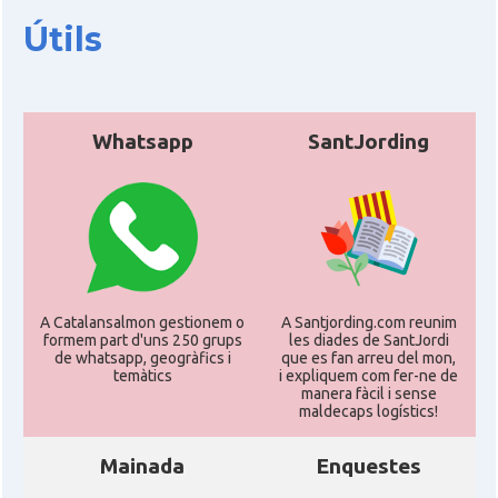
Útils
Whatsapp
SantJording
A Catalansalmon gestionem o
A Santjording.com reunim
formem part d'uns 250 grups
les diades de SantJordi
de whatsapp, geogràfics i
que es fan arreu del mon,
temàtics
i expliquem com fer-ne de
manera fàcil i sense
maldecaps logí­stics!
Mainada
Enquestes