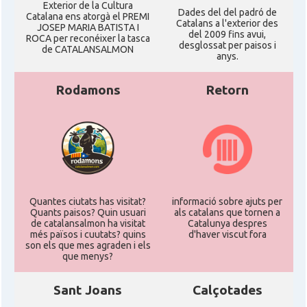
Exterior de la Cultura
Dades del del padró de
Catalana ens atorgà el PREMI
Catalans a l'exterior des
JOSEP MARIA BATISTA I
del 2009 fins avui,
ROCA per reconéixer la tasca
desglossat per paisos i
de CATALANSALMON
anys.
Rodamons
Retorn
Quantes ciutats has visitat?
informació sobre ajuts per
Quants paisos? Quin usuari
als catalans que tornen a
de catalansalmon ha visitat
Catalunya despres
més països i cuutats? quins
d'haver viscut fora
son els que mes agraden i els
que menys?
Sant Joans
Calçotades