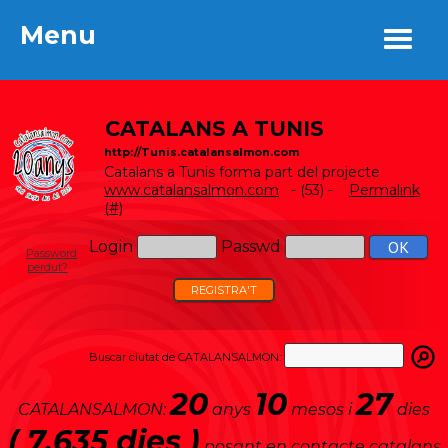
Menu
Menu
CATALANS A TUNIS
http://Tunis.catalansalmon.com
Catalans a Tunis forma part del projecte
www.catalansalmon.com
- (53) -
Permalink
(#)
Login
Passwd
Password
perdut?
REGISTRA'T
Buscar ciutat de CATALANSALMON:
20
10
27
CATALANSALMON:
anys
mesos i
dies
( 7.635 dies )
posant en contacte catalans