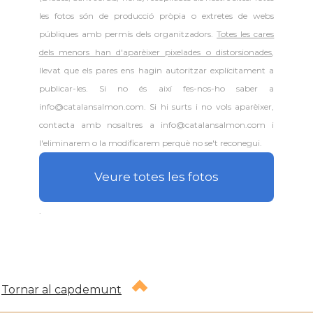
les fotos són de producció pròpia o extretes de webs
públiques amb permís dels organitzadors.
Totes les cares
dels menors han d'aparèixer pixelades o distorsionades
,
llevat que els pares ens hagin autoritzar explícitament a
publicar-les. Si no és així fes-nos-ho saber a
info@catalansalmon.com. Si hi surts i no vols aparèixer,
contacta amb nosaltres a info@catalansalmon.com i
l'eliminarem o la modificarem perquè no se't reconegui.
Veure totes les fotos
.
Tornar al capdemunt