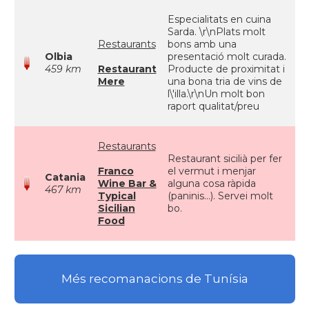
Especialitats en cuina
Sarda. \r\nPlats molt
Restaurants
bons amb una
Olbia
presentació molt curada.
459 km
Restaurant
Producte de proximitat i
Mere
una bona tria de vins de
l\'illa.\r\nUn molt bon
raport qualitat/preu
Restaurants
Restaurant sicilià per fer
Franco
el vermut i menjar
Catania
Wine Bar &
alguna cosa ràpida
467 km
Typical
(paninis...). Servei molt
Sicilian
bo.
Food
Més recomanacions de Tunísia