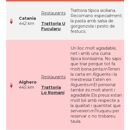
Trattoria típica siciliana.
Restaurants
Recomano especialment
Catania
la pasta amb salsa de
442 km
Trattoria U
gorgonzola i pesto de
Fucularu
festucs.
Un lloc molt agradable,
net i amb una cuina
típica boníssima. No saps
que triar perque tot fa
molt bona pinta.rnTenen
la carta en Alguerès i la
Restaurants
mestressa t'atén en
Alghero
Alguerès.rnEl personal
445 km
Trattoria
també és molt atent i
Lo Romaní
agradable.Els preus estan
molt bé amb respecte a
la qualitat i quantitat que
serveixen.rnTruqueu per
reservar o no trobareu
taula.