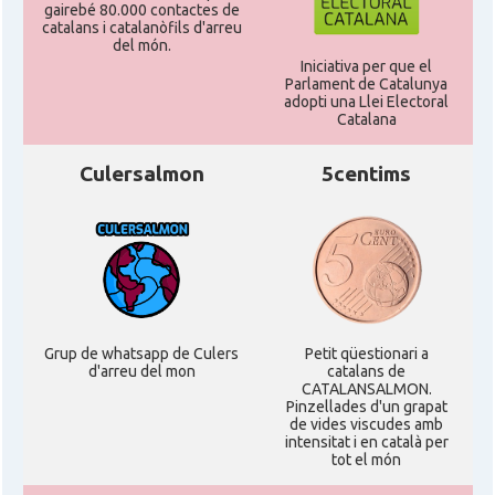
gairebé 80.000 contactes de
catalans i catalanòfils d'arreu
del món.
Iniciativa per que el
Parlament de Catalunya
adopti una Llei Electoral
Catalana
Culersalmon
5centims
Grup de whatsapp de Culers
Petit qüestionari a
d'arreu del mon
catalans de
CATALANSALMON.
Pinzellades d'un grapat
de vides viscudes amb
intensitat i en català per
tot el món