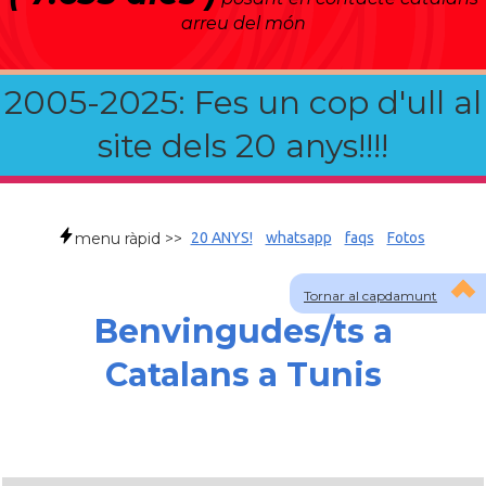
arreu del món
2005-2025: Fes un cop d'ull al
site dels 20 anys!!!!
menu ràpid >>
20 ANYS!
whatsapp
faqs
Fotos
Tornar al capdamunt
Benvingudes/ts a
Catalans a Tunis