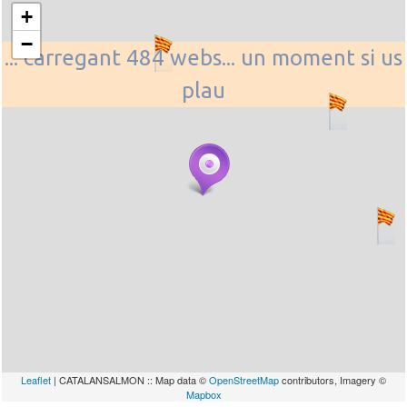
+
−
... carregant 484 webs... un moment si us
plau
Leaflet
| CATALANSALMON :: Map data ©
OpenStreetMap
contributors, Imagery ©
Mapbox