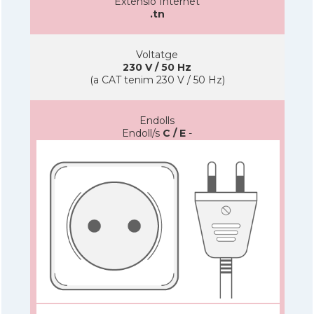
Extensió Internet
.tn
Voltatge
230 V / 50 Hz
(a CAT tenim 230 V / 50 Hz)
Endolls
Endoll/s
C / E
-