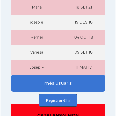
Maria
18 SET 21
josep e
19 DES 18
Remei
04 OCT 18
Vanesa
09 SET 18
Josep F
11 MAI 17
més usuaris
Registrar-t'hi!
CATALANSALMON