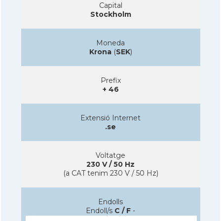
Capital
Stockholm
Moneda
Krona
(
SEK
)
Prefix
+ 46
Extensió Internet
.se
Voltatge
230 V / 50 Hz
(a CAT tenim 230 V / 50 Hz)
Endolls
Endoll/s
C / F
-