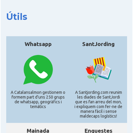
Útils
Whatsapp
SantJording
A Catalansalmon gestionem o
A Santjording.com reunim
formem part d'uns 250 grups
les diades de SantJordi
de whatsapp, geogràfics i
que es fan arreu del mon,
temàtics
i expliquem com fer-ne de
manera fàcil i sense
maldecaps logí­stics!
Mainada
Enquestes