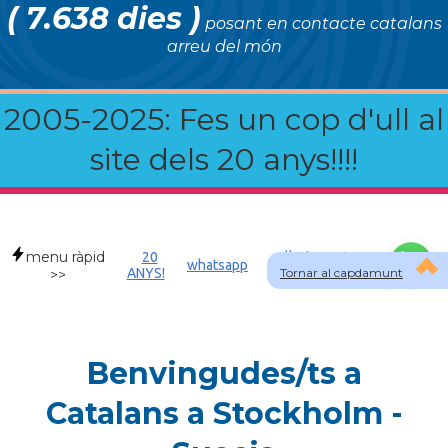
( 7.638 dies )
posant en contacte catalans
arreu del món
2005-2025: Fes un cop d'ull al
site dels 20 anys!!!!
menu ràpid
20
Allotjament a
whatsapp
ANYS!
Tornar al capdamunt
SWE
>>
Benvingudes/ts a
Catalans a Stockholm -