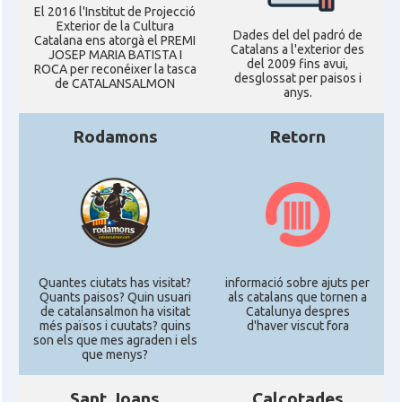
El 2016 l'Institut de Projecció
Exterior de la Cultura
Dades del del padró de
Catalana ens atorgà el PREMI
Catalans a l'exterior des
JOSEP MARIA BATISTA I
del 2009 fins avui,
ROCA per reconéixer la tasca
desglossat per paisos i
de CATALANSALMON
anys.
Rodamons
Retorn
Quantes ciutats has visitat?
informació sobre ajuts per
Quants paisos? Quin usuari
als catalans que tornen a
de catalansalmon ha visitat
Catalunya despres
més països i cuutats? quins
d'haver viscut fora
son els que mes agraden i els
que menys?
Sant Joans
Calçotades