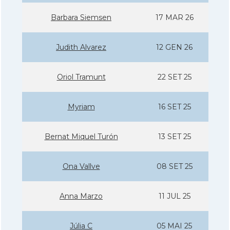
Barbara Siemsen
17 MAR 26
Judith Alvarez
12 GEN 26
Oriol Tramunt
22 SET 25
Myriam
16 SET 25
Bernat Miquel Turón
13 SET 25
Ona Vallve
08 SET 25
Anna Marzo
11 JUL 25
Júlia C
05 MAI 25