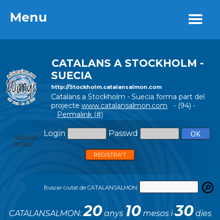
Menu
Menu
CATALANS A STOCKHOLM -
SUECIA
http://Stockholm.catalansalmon.com
Catalans a Stockholm - Suecia forma part del
projecte
www.catalansalmon.com
- (94) -
Permalink (#)
Login
Passwd
Password
perdut?
REGISTRA'T
Buscar ciutat de CATALANSALMON:
20
10
30
CATALANSALMON:
anys
mesos i
dies