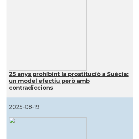
25 anys prohibint la prostitució a Suècia:
un model efectiu però amb
contradiccions
2025-08-19