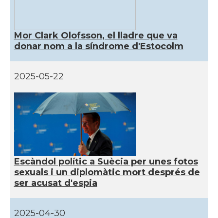
Mor Clark Olofsson, el lladre que va
donar nom a la síndrome d'Estocolm
2025-05-22
Escàndol polític a Suècia per unes fotos
sexuals i un diplomàtic mort després de
ser acusat d'espia
2025-04-30