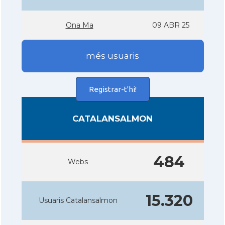
Ona Ma
09 ABR 25
més usuaris
Registrar-t'hi!
CATALANSALMON
484
Webs
15.320
Usuaris Catalansalmon