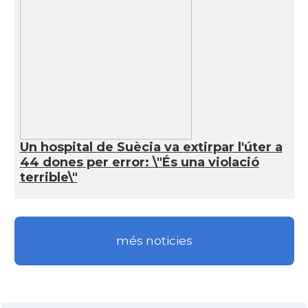
Un hospital de Suècia va extirpar l'úter a
44 dones per error: \"És una violació
terrible\"
més noticies