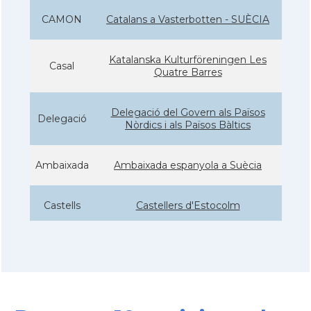
CAMON
Catalans a Vasterbotten - SUÈCIA
Katalanska Kulturföreningen Les
Casal
Quatre Barres
Delegació del Govern als Països
Delegació
Nòrdics i als Països Bàltics
Ambaixada
Ambaixada espanyola a Suècia
Castells
Castellers d'Estocolm
* + ambaixades i consolats