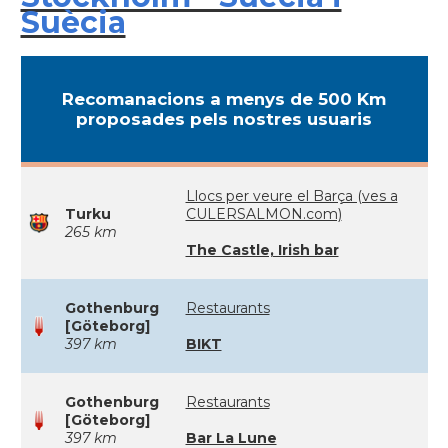
Suècia
Recomanacions a menys de 500 Km
proposades pels nostres usuaris
Llocs per veure el Barça (ves a
Turku
CULERSALMON.com)
265 km
The Castle, Irish bar
Gothenburg
Restaurants
[Göteborg]
397 km
BIKT
Gothenburg
Restaurants
[Göteborg]
397 km
Bar La Lune