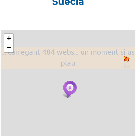
Suecia
+
−
... carregant 484 webs... un moment si us
plau