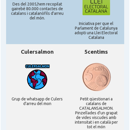
Des del 2005,hem recopilat
gairebé 80.000 contactes de
catalans i catalanòfils d'arreu
del món.
Iniciativa per que el
Parlament de Catalunya
adopti una Llei Electoral
Catalana
Culersalmon
5centims
Grup de whatsapp de Culers
Petit qüestionari a
d'arreu del mon
catalans de
CATALANSALMON.
Pinzellades d'un grapat
de vides viscudes amb
intensitat i en català per
tot el món