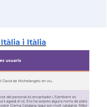
àlia i Itàlia
s usuaris
 David de Michelangelo en viu...
te del personal és encantador i, l\'ambient és
 quí li agradi el vi). Ens ha sorprès alguns noms de plats
postre Crema Catalana (aquí son molt catalans). Millor