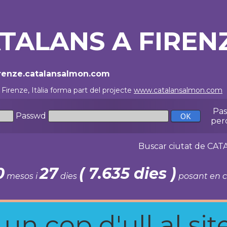
TALANS A FIRENZ
Firenze.catalansalmon.com
 Firenze, Itàlia forma part del projecte
www.catalansalmon.com
-
Pa
Passwd
per
Buscar ciutat de C
0
27
( 7.635 dies )
mesos i
dies
posant en c
n cop d'ull al site