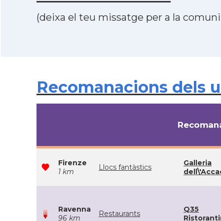
(deixa el teu missatge per a la comunit
Recomanacions dels usua
Recomana
Firenze
Galleria
Llocs fantàstics
1 km
dell\'Acc
Ravenna
Q35
Restaurants
96 km
Ristorant