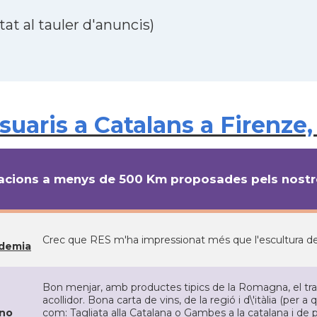
at al tauler d'anuncis)
ris a Catalans a Firenze, It
cions a menys de 500 Km proposades pels nostre
Crec que RES m'ha impressionat més que l'escultura del
ademia
Bon menjar, amb productes tipics de la Romagna, el trac
acollidor. Bona carta de vins, de la regió i d\'itàlia (per a
ino
com: Tagliata alla Catalana o Gambes a la catalana i de 