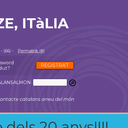
E, ITàLIA
 (66) -
Permalink (#)
ssword
REGISTRA'T
dut?
ATALANSALMON:
ontacte catalans arreu del món
 dels 20 anys!!!!