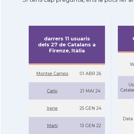
darrers 11 usuaris
dels 27 de Catalans a
Firenze, Itàlia
W
Montse Camps
01 ABR 26
Us
Catal
Carlo
21 MAI 24
Irene
25 GEN 24
Data 
Marti
13 GEN 22