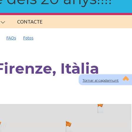
CONTACTE
FAQs
Fotos
renze, Itàlia
Tornar al capdamunt
lau