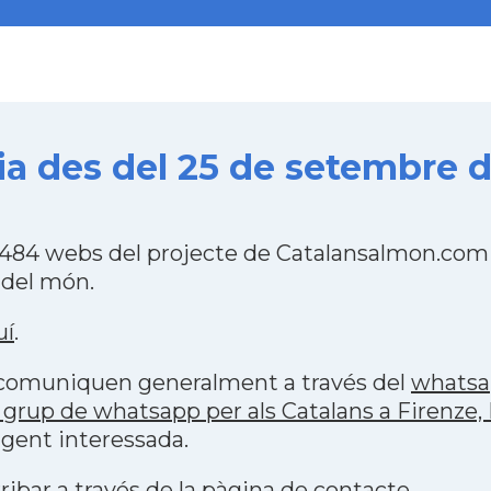
lia des del 25 de setembre 
les 484 webs del projecte de Catalansalmon.com
 del món.
uí
.
s comuniquen generalment a través del
whats
grup de whatsapp per als Catalans a Firenze, I
 gent interessada.
ribar a través de la
pàgina de contacte
.