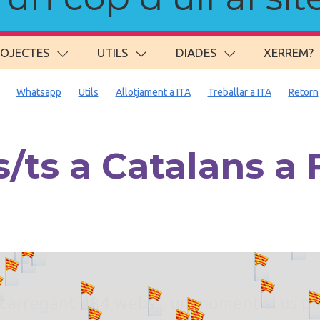
ROJECTES
UTILS
DIADES
XERREM?
Whatsapp
Utils
Allotjament a ITA
Treballar a ITA
Retorn
ts a Catalans a Fi
. carregant 484 webs... un moment si us p