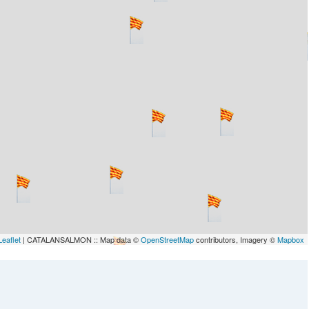
Leaflet
| CATALANSALMON :: Map data ©
OpenStreetMap
contributors, Imagery ©
Mapbox