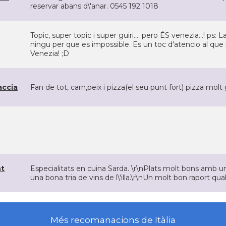
reservar abans d\'anar. 0545 192 1018
Topic, super topic i super guiri.... pero ÉS venezia...! ps:
ningu per que es impossible. Es un toc d'atencio al qu
Venezia! ;D
accia
Fan de tot, carn,peix i pizza(el seu punt fort) pizza molt 
nt
Especialitats en cuina Sarda. \r\nPlats molt bons amb u
una bona tria de vins de l\'illa.\r\nUn molt bon raport qua
Més recomanacions de Itàlia