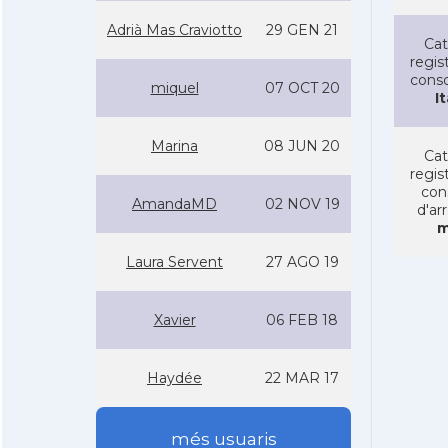
Adrià Mas Craviotto
29 GEN 21
Cat
regist
conso
miquel
07 OCT 20
It
Marina
08 JUN 20
Cat
regist
con
AmandaMD
02 NOV 19
d'ar
m
Laura Servent
27 AGO 19
Xavier
06 FEB 18
Haydée
22 MAR 17
més usuaris