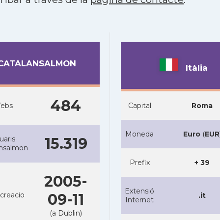
CATALANSALMON
Itàlia
484
ebs
Capital
Roma
Moneda
Euro
(
EUR
uaris
15.319
ansalmon
Prefix
+ 39
2005-
Extensió
creacio
09-11
.it
Internet
(a Dublin)