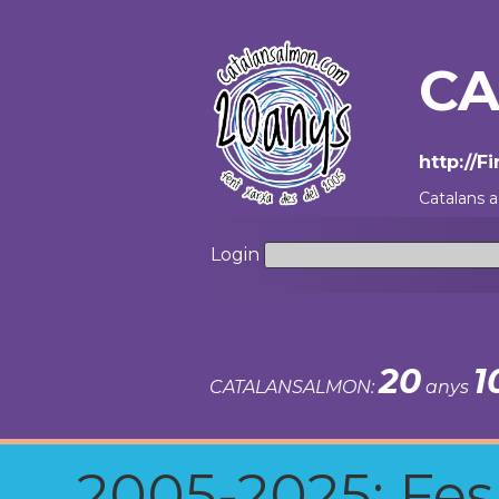
CA
http://
Catalans a
Login
20
1
CATALANSALMON:
anys
2005-2025: Fes u