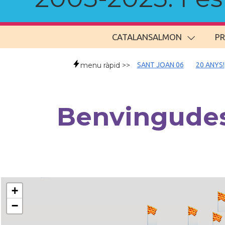
CATALANSALMON
P
menu ràpid >>
SANT JOAN 06
20 ANYS!
Benvingudes/
+
−
..