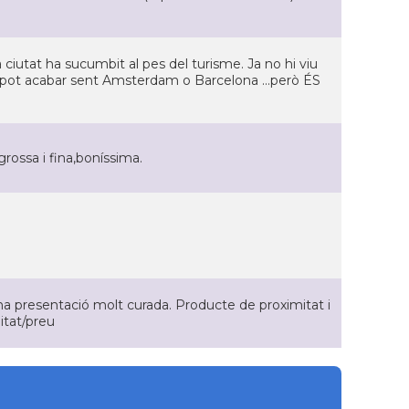
 La ciutat ha sucumbit al pes del turisme. Ja no hi viu
e pot acabar sent Amsterdam o Barcelona ...però ÉS
grossa i fina,boníssima.
na presentació molt curada. Producte de proximitat i
litat/preu