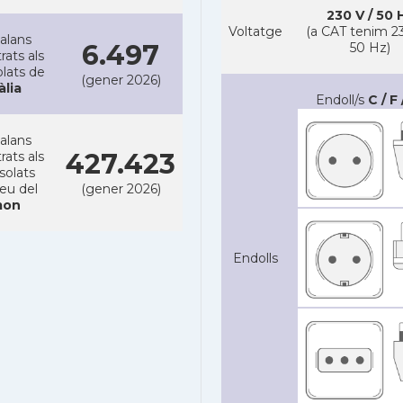
230 V / 50 
Voltatge
(a CAT tenim 23
alans
6.497
50 Hz)
rats als
lats de
(gener 2026)
àlia
Endoll/s
C / F 
alans
427.423
rats als
solats
reu del
(gener 2026)
on
Endolls