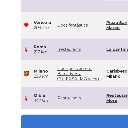
Venezia
Piaza San
Llocs fantàstics
204 km
Marco
Roma
Restaurants
La cantin
217 km
Llocs per veure el
Milano
Carlsberg
Barça (ves a
250 km
Milano
CULERSALMON.com)
Olbia
Restaura
Restaurants
347 km
Mere