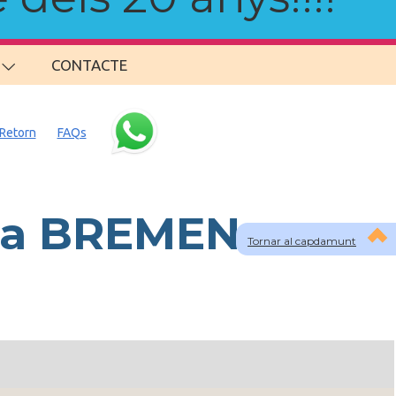
CONTACTE
Retorn
FAQs
s a BREMEN
Tornar al capdamunt