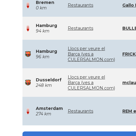
Bremen
Restaurants
Gallo
0 km
Hamburg
Restaurants
BULLE
94 km
Llocs per veure el
Hamburg
Barça (ves a
FRICK
96 km
CULERSALMON.com)
Llocs per veure el
Dusseldorf
Barça (ves a
mclau
248 km
CULERSALMON.com)
Amsterdam
Restaurants
REM e
274 km