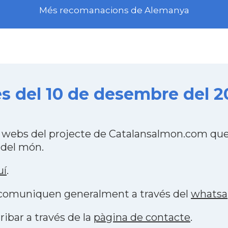
Més recomanacions de Alemanya
 del 10 de desembre del 2
webs del projecte de Catalansalmon.com que 
 del món.
uí
.
s comuniquen generalment a través del
whats
ribar a través de la
pàgina de contacte
.