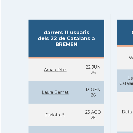
darrers 11 usuaris
dels 22 de Catalans a
BREMEN
W
22 JUN
Arnau Díaz
26
Us
Catal
13 GEN
Laura Bernat
26
Data 
23 AGO
Carlota B.
25