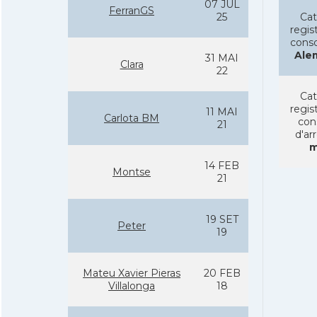
07 JUL
FerranGS
25
Cat
regist
conso
Ale
31 MAI
Clara
22
Cat
regist
11 MAI
Carlota BM
con
21
d'ar
m
14 FEB
Montse
21
19 SET
Peter
19
Mateu Xavier Pieras
20 FEB
Villalonga
18