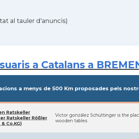
at al tauler d'anuncis)
suaris a Catalans a BREME
cions a menys de 500 Km proposades pels nostre
n Ratskeller
Victor gonzález Schüttinger is the plac
er Ratskeller Rößler
wooden tables
& Co.KG)