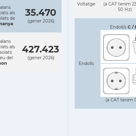
Voltatge
(a CAT tenim 23
alans
50 Hz)
35.470
rats als
lats de
(gener 2026)
manya
Endoll/s
C / 
alans
427.423
rats als
solats
reu del
(gener 2026)
on
Endolls
(a CAT tenim C