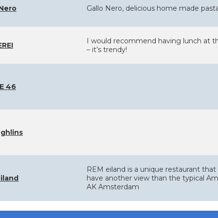
 Nero
Gallo Nero, delicious home made pasta 
I would recommend having lunch at the 
REI
– it’s trendy!
E 46
ghlins
REM eiland is a unique restaurant that 
iland
have another view than the typical A
AK Amsterdam