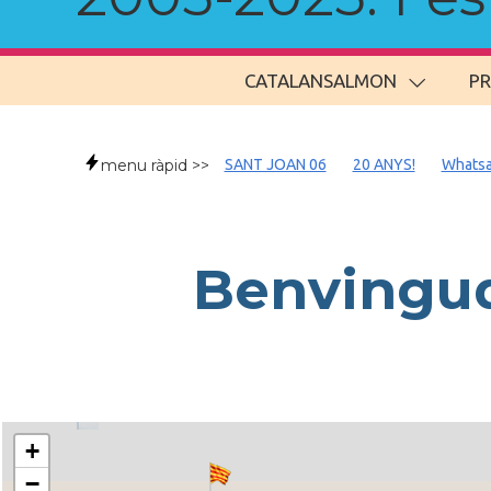
CATALANSALMON
P
menu ràpid >>
SANT JOAN 06
20 ANYS!
Whats
Benvingud
+
−