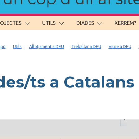
ROJECTES
UTILS
DIADES
XERREM?
app
Utils
Allotjament a DEU
Treballar a DEU
Viure a DEU
es/ts a Catalan