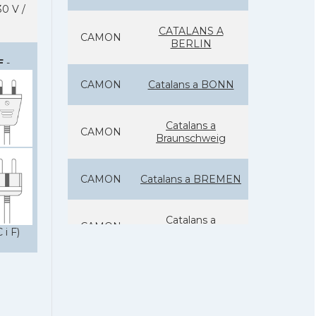
0 V /
CATALANS A
CAMON
BERLIN
F
-
CAMON
Catalans a BONN
Catalans a
CAMON
Braunschweig
CAMON
Catalans a BREMEN
Catalans a
CAMON
 i F)
DARMSTADT
Catalans a
CAMON
Düsseldorf