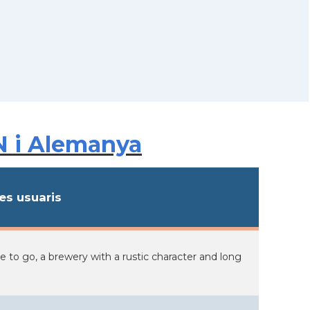
N i Alemanya
s usuaris
e to go, a brewery with a rustic character and long