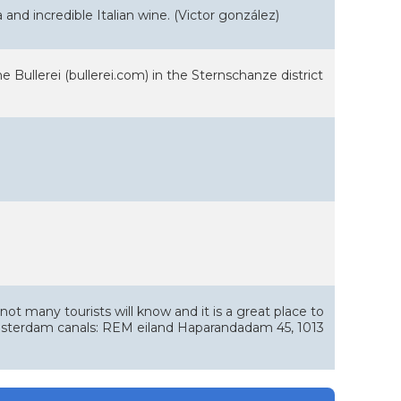
and incredible Italian wine. (Victor gonzález)
Bullerei (bullerei.com) in the Sternschanze district
not many tourists will know and it is a great place to
msterdam canals: REM eiland Haparandadam 45, 1013