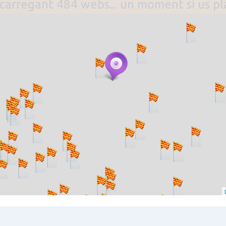
. carregant 484 webs... un moment si us p