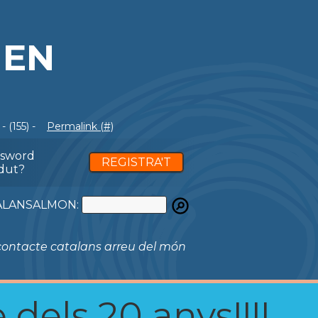
MEN
 (155) -
Permalink (#)
ssword
REGISTRA'T
dut?
ATALANSALMON:
ontacte catalans arreu del món
 dels 20 anys!!!!