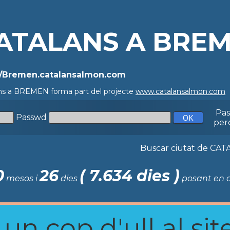
ATALANS A BRE
//Bremen.catalansalmon.com
ns a BREMEN forma part del projecte
www.catalansalmon.com
-
Pa
Passwd
per
Buscar ciutat de C
0
26
( 7.634 dies )
mesos i
dies
posant en c
n cop d'ull al site