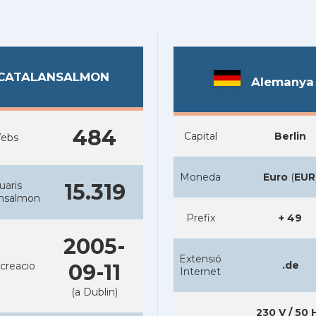
CATALANSALMON
Alemanya
484
Capital
Berlin
ebs
Moneda
Euro
(
EUR
uaris
15.319
ansalmon
Prefix
+ 49
2005-
Extensió
.de
creacio
09-11
Internet
(a Dublin)
230 V / 50 