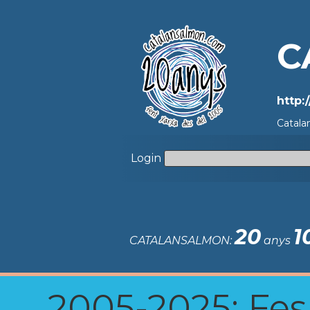
C
http:
Catala
Login
20
1
CATALANSALMON:
anys
2005-2025: Fes u