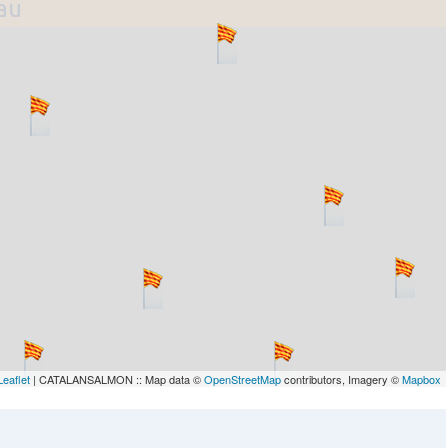
lau
Leaflet
| CATALANSALMON :: Map data ©
OpenStreetMap
contributors, Imagery ©
Mapbox