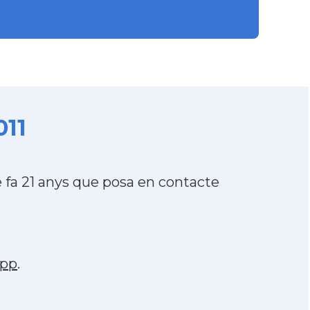
011
fa 21 anys que posa en contacte
app
.