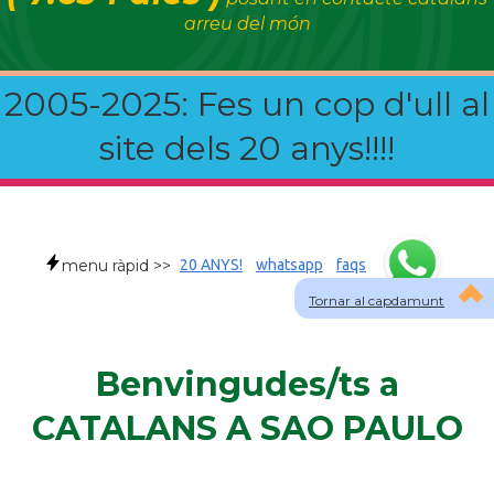
arreu del món
2005-2025: Fes un cop d'ull al
site dels 20 anys!!!!
menu ràpid >>
20 ANYS!
whatsapp
faqs
Tornar al capdamunt
Benvingudes/ts a
CATALANS A SAO PAULO