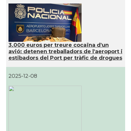
Ambaixada
Ambaixada espanyola a Brasil
* + ambaixades i consolats
3.000 euros per treure cocaïna d'un
avió: detenen treballadors de l'aeroport i
estibadors del Port per tràfic de drogues
2025-12-08