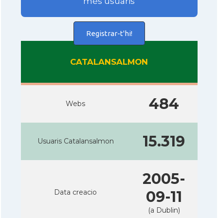
més usuaris
Registrar-t'hi!
CATALANSALMON
484
Webs
15.319
Usuaris Catalansalmon
2005-
Data creacio
09-11
(a Dublin)