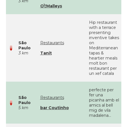
3 km
O\'Malleys
Hip restaurant
with a terrace
presenting
inventive takes
São
Restaurants
on
Paulo
Mediterranean
3 km
Tanit
tapas &
heartier meals
molt bon
restaurant per
un xef catala
perfecte per
fer una
São
Restaurants
picanha amb el
Paulo
amics al bell
5 km
bar Coutinho
mig de vila
madalena...