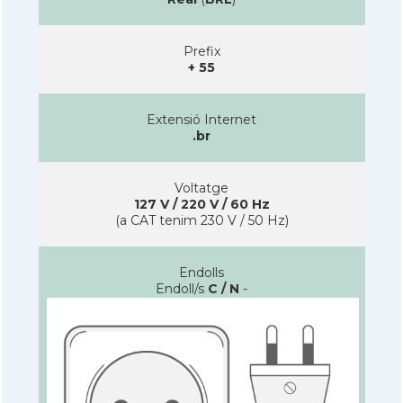
Prefix
+ 55
Extensió Internet
.br
Voltatge
127 V / 220 V / 60 Hz
(a CAT tenim 230 V / 50 Hz)
Endolls
Endoll/s
C / N
-