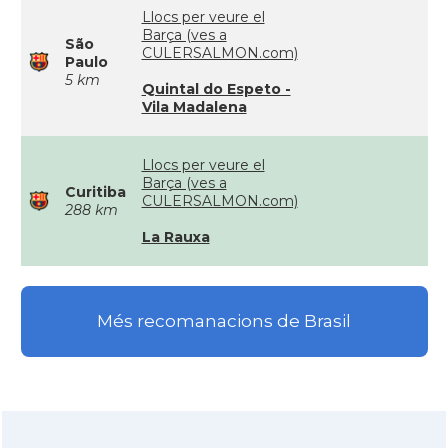
Llocs per veure el
Barça (ves a
São
CULERSALMON.com)
Paulo
5 km
Quintal do Espeto -
Vila Madalena
Llocs per veure el
Barça (ves a
Curitiba
CULERSALMON.com)
288 km
La Rauxa
Més recomanacions de Brasil