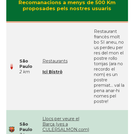
Recomanacions a menys de 500 Km
proposades pels nostres usuaris
Restaurant
francès molt
bo SI aneu, no
us perdeu per
res del mon el
postre rollo
São
Restaurants
torrijas (ara no
Paulo
recordo el
2 km
Ici Bistrô
nom) es un
postre
premiat... val la
pena anar-hi
nomes pel
postre!
Llocs per veure el
São
Barça (ves a
Paulo
CULERSALMON.com)