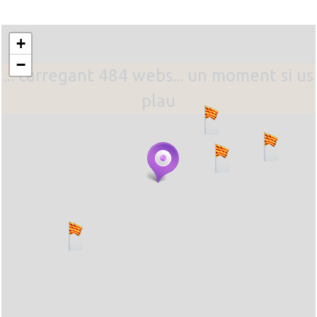
+
−
... carregant 484 webs... un moment si us
plau