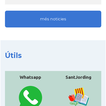
més noticies
Útils
Whatsapp
SantJording