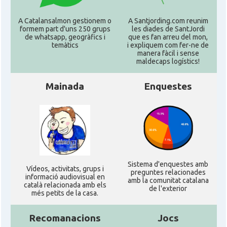
A Catalansalmon gestionem o
A Santjording.com reunim
formem part d'uns 250 grups
les diades de SantJordi
de whatsapp, geogràfics i
que es fan arreu del mon,
temàtics
i expliquem com fer-ne de
manera fàcil i sense
maldecaps logí­stics!
Mainada
Enquestes
Sistema d'enquestes amb
Ví­deos, activitats, grups i
preguntes relacionades
informació audiovisual en
amb la comunitat catalana
català relacionada amb els
de l'exterior
més petits de la casa.
Recomanacions
Jocs