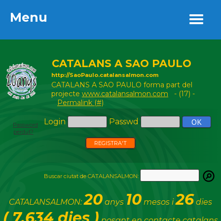
Menu
Menu
CATALANS A SAO PAULO
http://SaoPaulo.catalansalmon.com
CATALANS A SAO PAULO forma part del
projecte
www.catalansalmon.com
- (17) -
Permalink (#)
Login
Passwd
Password
perdut?
REGISTRA'T
Buscar ciutat de CATALANSALMON:
20
10
26
CATALANSALMON:
anys
mesos i
dies
( 7.634 dies )
posant en contacte catalans