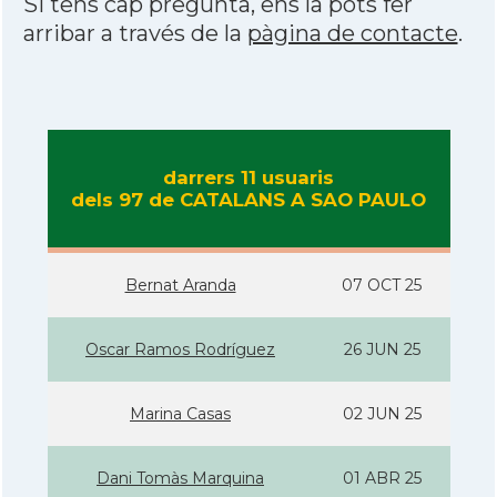
Si tens cap pregunta, ens la pots fer
arribar a través de la
pàgina de contacte
.
darrers 11 usuaris
dels 97 de CATALANS A SAO PAULO
Bernat Aranda
07 OCT 25
Oscar Ramos Rodríguez
26 JUN 25
Marina Casas
02 JUN 25
Dani Tomàs Marquina
01 ABR 25