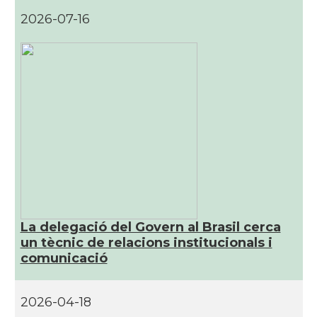
2026-07-16
Casal
Associação Cultural Catalonia
Instituto Brasileiro de Filosofia e
Casal
Ciência "Raimundo Lúlio\"
Oficina Exterior de Catalunya a São
Acció
Paulo
Consolat
Consolat general a Porto Alegre
La delegació del Govern al Brasil cerca
Consolat
Consolat general a Rio de Janeiro
un tècnic de relacions institucionals i
comunicació
Consolat
Consolat general a Salvador
2026-04-18
Consolat
Consolat general a São Paulo