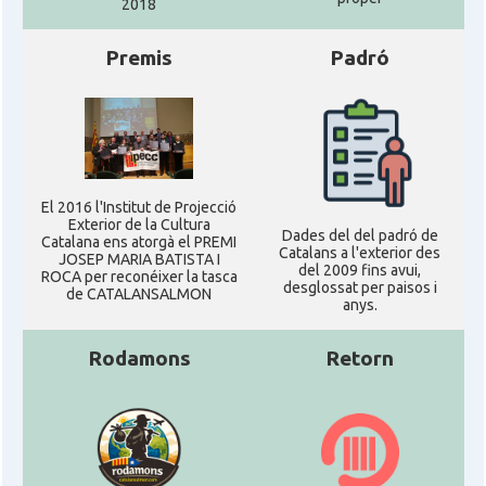
2018
Premis
Padró
El 2016 l'Institut de Projecció
Exterior de la Cultura
Dades del del padró de
Catalana ens atorgà el PREMI
Catalans a l'exterior des
JOSEP MARIA BATISTA I
del 2009 fins avui,
ROCA per reconéixer la tasca
desglossat per paisos i
de CATALANSALMON
anys.
Rodamons
Retorn