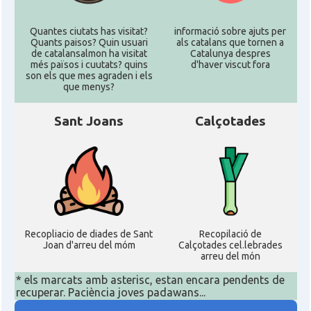
Quantes ciutats has visitat?
informació sobre ajuts per
Quants paisos? Quin usuari
als catalans que tornen a
de catalansalmon ha visitat
Catalunya despres
més països i cuutats? quins
d'haver viscut fora
son els que mes agraden i els
que menys?
Sant Joans
Calçotades
Recopliacio de diades de Sant
Recopilació de
Joan d'arreu del móm
Calçotades cel.lebrades
arreu del món
* els marcats amb asterisc, estan encara pendents de
recuperar. Paciència joves padawans...