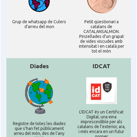
Grup de whatsapp de Culers
Petit qüestionari a
d'arreu del mon
catalans de
CATALANSALMON.
Pinzellades d'un grapat
de vides viscudes amb
intensitat i en català per
tot el món
Diades
IDCAT
L'IDCAT és un Certificat
Digital, una eina
imprescindible per als
Registre de totes les diades
catalans de l'exterior, ara,
que s'han fet públicament
i més encara en un futur
arreu del món, des de l'any
proper