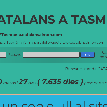
ATALANS A TASM
//Tasmania.catalansalmon.com
ns a Tasmània forma part del projecte
www.catalansalmon.com
-
Pa
Passwd
per
Buscar ciutat de C
0
27
( 7.635 dies )
mesos i
dies
posant en c
n cop d'ull al site