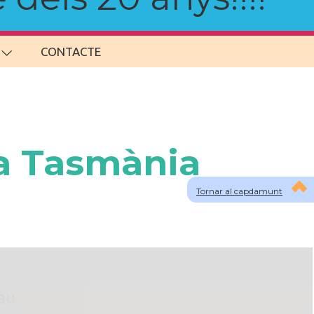
CONTACTE
 a Tasmània
Tornar al capdamunt
lau