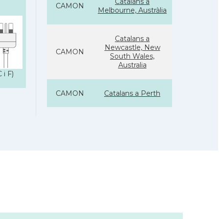
Catalans a
CAMON
Melbourne, Austràlia
Catalans a
Newcastle, New
CAMON
South Wales,
Australia
 i F)
CAMON
Catalans a Perth
CAMON
Catalans a SYDNEY
CAMON
Catalans a Tasmània
Catalanes a
CAMON
Warrnambool
Casal Català de Nova