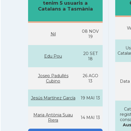
tenim 5 usuaris a
Catalans a Tasmània
W
08 NOV
Nil
19
Us
Catal
20 SET
Edu Pou
18
Josep Padullés
26 AGO
Cubino
13
Data 
Jesús Martí­nez Garcí­a
19 MAI 13
Cat
regist
Maria Antònia Suau
14 MAI 13
conso
Riera
Aus