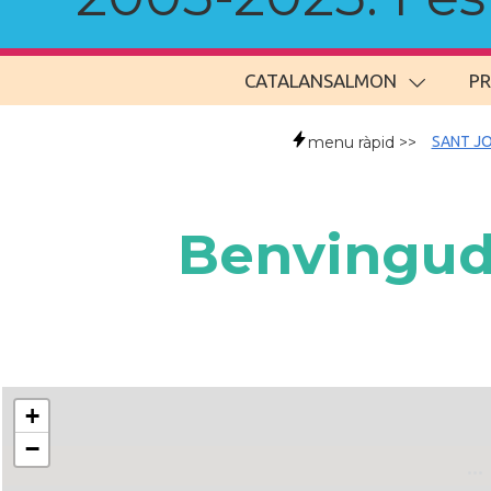
CATALANSALMON
P
menu ràpid >>
SANT JO
Benvingude
+
−
..