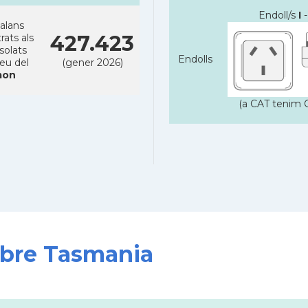
Endoll/s
I
-
alans
427.423
rats als
solats
Endolls
reu del
(gener 2026)
on
(a CAT tenim C
sobre Tasmania