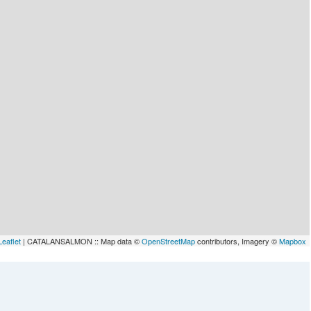
Leaflet
| CATALANSALMON :: Map data ©
OpenStreetMap
contributors, Imagery ©
Mapbox