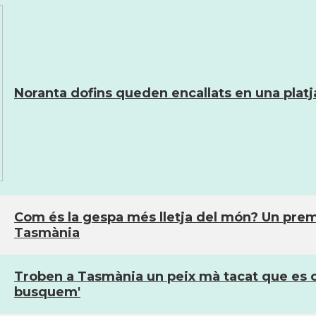
Noranta dofins queden encallats en una platja
Com és la gespa més lletja del món? Un premi 
Tasmània
Troben a Tasmània un peix mà tacat que es cr
busquem'