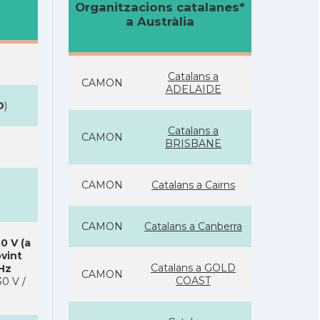
Organitzacions catalanes*
a Austràlia
Catalans a
CAMON
ADELAIDE
D
)
Catalans a
CAMON
BRISBANE
CAMON
Catalans a Cairns
CAMON
Catalans a Canberra
0 V (a
ovint
Catalans a GOLD
 Hz
CAMON
COAST
0 V /