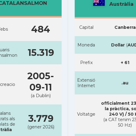
CATALANSALMON
Austràlia
484
Capital
Canberra
ebs
Moneda
Dollar
(
AU
uaris
15.319
ansalmon
Prefix
+ 61
2005-
Extensió
.au
creacio
09-11
Internet
(a Dublin)
officialment 23
la pràctica, s
alans
Voltatge
240 V) / 50
3.779
rats als
(a CAT tenim 23
lats de
50 Hz)
(gener 2026)
tràlia