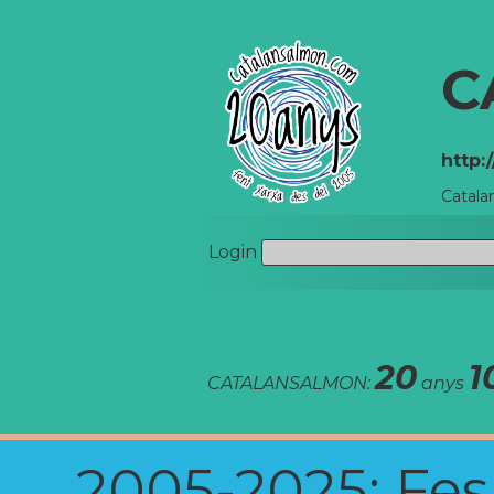
C
http:
Catala
Login
20
1
CATALANSALMON:
anys
2005-2025: Fes u