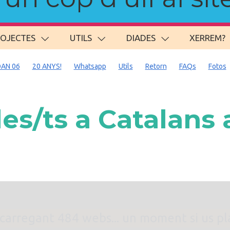
ROJECTES
UTILS
DIADES
XERREM?
AN 06
20 ANYS!
Whatsapp
Utils
Retorn
FAQs
Fotos
s/ts a Catalans
. carregant 484 webs... un moment si us p