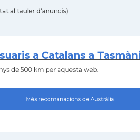
at al tauler d'anuncis)
aris a Catalans a Tasmània
nys de 500 km per aquesta web.
Més recomanacions de Austràlia