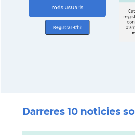
més usuaris
Cat
regist
con
Registrar-t'hi!
d'ar
m
Darreres 10 noticies 