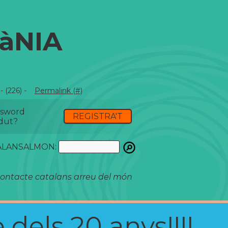
àNIA
 (226) -
Permalink (#)
ssword
REGISTRA'T
dut?
ATALANSALMON:
ontacte catalans arreu del món
 dels 20 anys!!!!