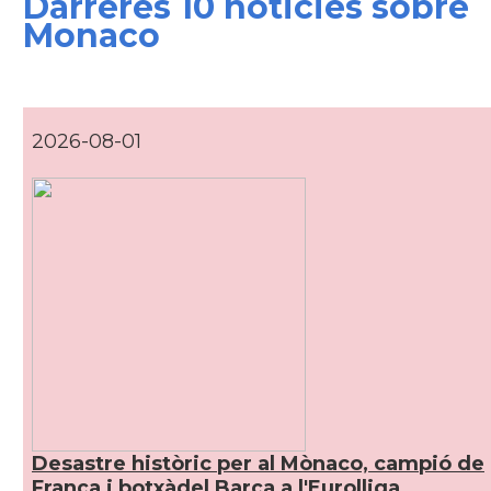
Darreres 10 noticies sobre
Monaco
2026-08-01
Desastre històric per al Mònaco, campió de
França i botxàdel Barça a l'Eurolliga