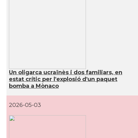
Un oligarca ucraïnès i dos familiars, en
estat crític per l'explosió d'un paquet
bomba a Mònaco
2026-05-03