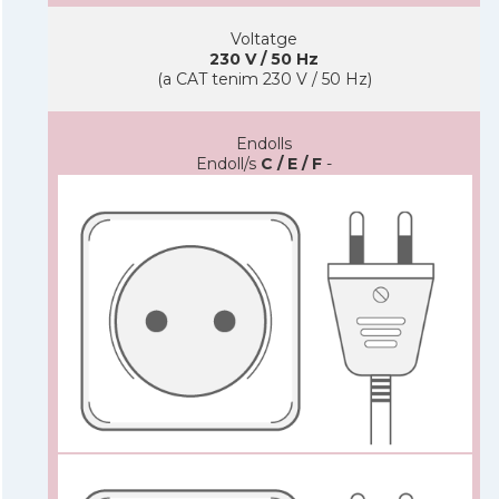
Voltatge
230 V / 50 Hz
(a CAT tenim 230 V / 50 Hz)
Endolls
Endoll/s
C / E / F
-