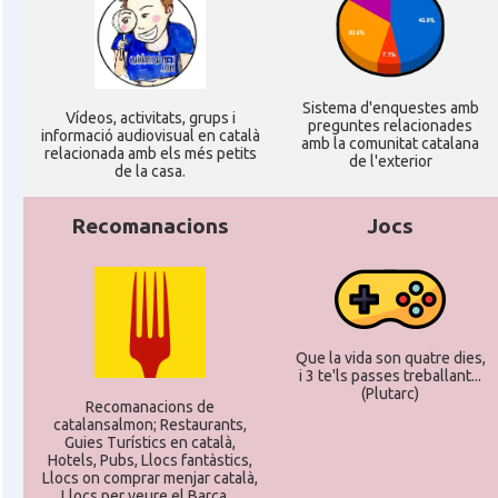
Sistema d'enquestes amb
Ví­deos, activitats, grups i
preguntes relacionades
informació audiovisual en català
amb la comunitat catalana
relacionada amb els més petits
de l'exterior
de la casa.
Recomanacions
Jocs
Que la vida son quatre dies,
i 3 te'ls passes treballant...
(Plutarc)
Recomanacions de
catalansalmon; Restaurants,
Guies Turístics en català,
Hotels, Pubs, Llocs fantàstics,
Llocs on comprar menjar català,
Llocs per veure el Barça ...