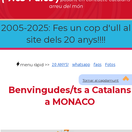
arreu del món
2005-2025: Fes un cop d'ull al
site dels 20 anys!!!!
menu ràpid >>
20 ANYS!
whatsapp
faqs
Fotos
Tornar al capdamunt
Benvingudes/ts a Catalans
a MONACO