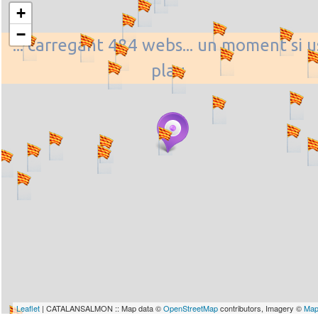
+
−
... carregant 484 webs... un moment si u
plau
Leaflet
| CATALANSALMON :: Map data ©
OpenStreetMap
contributors, Imagery ©
Map