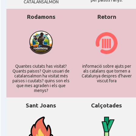
per paisos i anys.
CATALANSALMON
Rodamons
Retorn
Quantes ciutats has visitat?
informació sobre ajuts per
Quants paisos? Quin usuari de
als catalans que tornen a
catalansalmon ha visitat més
Catalunya despres d'haver
països i cuutats? quins son els
viscut fora
que mes agraden i els que
menys?
Sant Joans
Calçotades