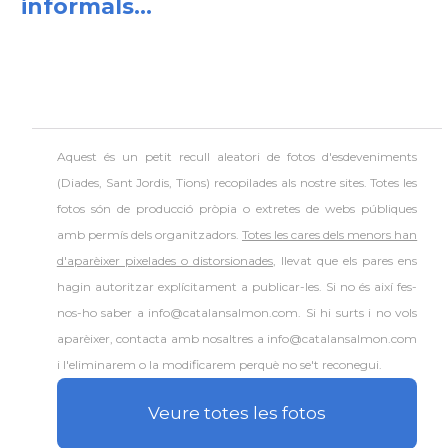
informals...
Aquest és un petit recull aleatori de
fotos d'esdeveniments
(Diades, Sant Jordis, Tions) recopilades als nostre sites. Totes les
fotos són de producció pròpia o extretes de webs públiques
amb permís dels organitzadors.
Totes les cares dels menors han
d'aparèixer pixelades o distorsionades
, llevat que els pares ens
hagin autoritzar explícitament a publicar-les. Si no és així fes-
nos-ho saber a info@catalansalmon.com. Si hi surts i no vols
aparèixer, contacta amb nosaltres a info@catalansalmon.com
i l'eliminarem o la modificarem perquè no se't reconegui.
Veure totes les fotos