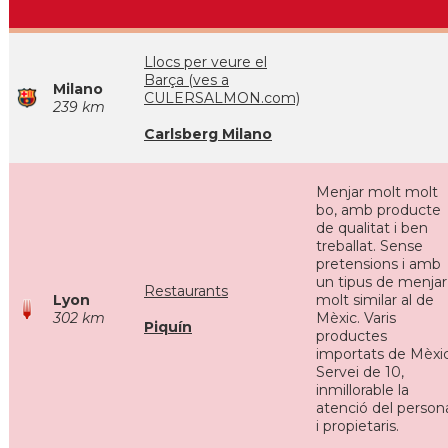
Llocs per veure el
Barça (ves a
Milano
CULERSALMON.com)
239 km
Carlsberg Milano
Menjar molt molt
bo, amb producte
de qualitat i ben
treballat. Sense
pretensions i amb
un tipus de menjar
Restaurants
Lyon
molt similar al de
302 km
Mèxic. Varis
Piquín
productes
importats de Mèxic
Servei de 10,
inmillorable la
atenció del person
i propietaris.