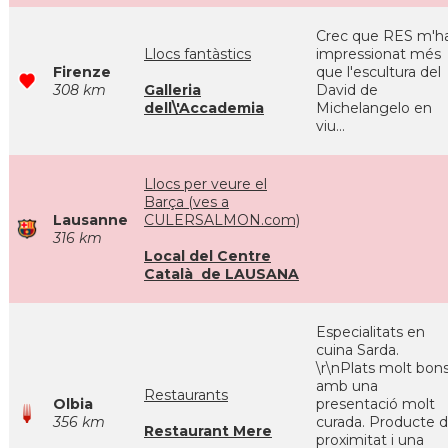
Crec que RES m'h
Llocs fantàstics
impressionat més
Firenze
que l'escultura del
308 km
Galleria
David de
dell\'Accademia
Michelangelo en
viu...
Llocs per veure el
Barça (ves a
Lausanne
CULERSALMON.com)
316 km
Local del Centre
Català de LAUSANA
Especialitats en
cuina Sarda.
\r\nPlats molt bon
amb una
Restaurants
Olbia
presentació molt
356 km
curada. Producte 
Restaurant Mere
proximitat i una