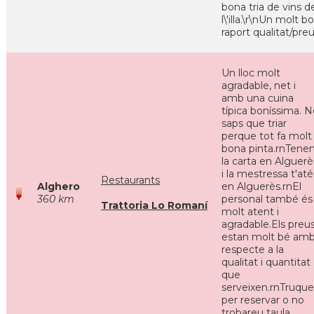
bona tria de vins d
l\'illa.\r\nUn molt b
raport qualitat/pre
Un lloc molt
agradable, net i
amb una cuina
típica boníssima. 
saps que triar
perque tot fa molt
bona pinta.rnTene
la carta en Alguerè
i la mestressa t'at
Restaurants
Alghero
en Alguerès.rnEl
360 km
personal també és
Trattoria Lo Romaní
molt atent i
agradable.Els preu
estan molt bé am
respecte a la
qualitat i quantitat
que
serveixen.rnTruqu
per reservar o no
trobareu taula.