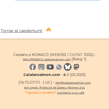
.
Tornar al capdemunt
Catalans a MONACO (WEB:353 / CIUTAT: 15332) -
[Nseg: 1]
http://MONACO.catalansalmon.com
Catalansalmon.com
-
4
.0 [
02·2025
]
216.73.217.111 - [ US ] -
info@catalansalmon.com
Avís legal / Protecció de Dades / Normes d'ús
T'agrada la iniciativa?
Convida'ns a un café