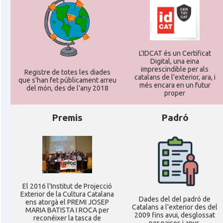
L'IDCAT és un Certificat
Digital, una eina
imprescindible per als
Registre de totes les diades
catalans de l'exterior, ara, i
que s'han fet públicament arreu
més encara en un futur
del món, des de l'any 2018
proper
Premis
Padró
El 2016 l'Institut de Projecció
Exterior de la Cultura Catalana
Dades del del padró de
ens atorgà el PREMI JOSEP
Catalans a l'exterior des del
MARIA BATISTA I ROCA per
2009 fins avui, desglossat
reconéixer la tasca de