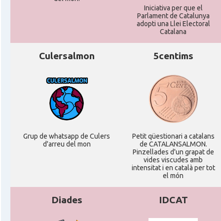
Iniciativa per que el
Parlament de Catalunya
adopti una Llei Electoral
Catalana
Culersalmon
5centims
Grup de whatsapp de Culers
Petit qüestionari a catalans
d'arreu del mon
de CATALANSALMON.
Pinzellades d'un grapat de
vides viscudes amb
intensitat i en català per tot
el món
Diades
IDCAT