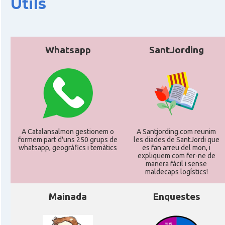
Útils
Whatsapp
SantJording
A Catalansalmon gestionem o
A Santjording.com reunim
formem part d'uns 250 grups de
les diades de SantJordi que
whatsapp, geogràfics i temàtics
es fan arreu del mon, i
expliquem com fer-ne de
manera fàcil i sense
maldecaps logí­stics!
Mainada
Enquestes