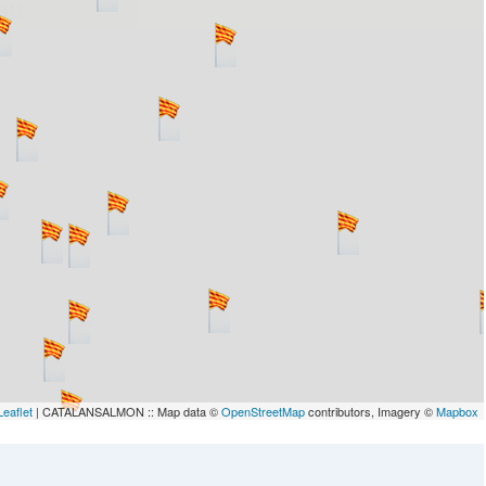
lau
Leaflet
| CATALANSALMON :: Map data ©
OpenStreetMap
contributors, Imagery ©
Mapbox