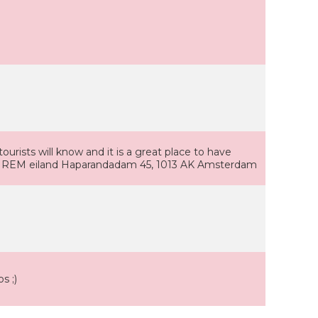
urists will know and it is a great place to have
s: REM eiland Haparandadam 45, 1013 AK Amsterdam
s ;)