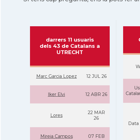
darrers 11 usuaris
dels 43 de Catalans a
UTRECHT
W
Marc Garcia Lopez
12 JUL 26
Us
Catal
Iker Elvi
12 ABR 26
22 MAR
Lores
26
Data 
Mireia Campos
07 FEB