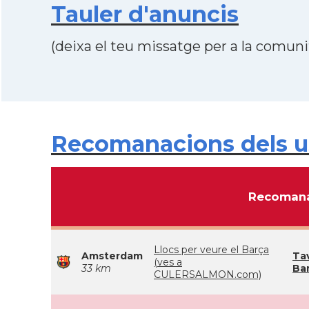
Tauler d'anuncis
(deixa el teu missatge per a la comunit
Recomanacions dels us
Recomana
Llocs per veure el Barça
Amsterdam
Ta
(ves a
33 km
Ba
CULERSALMON.com)