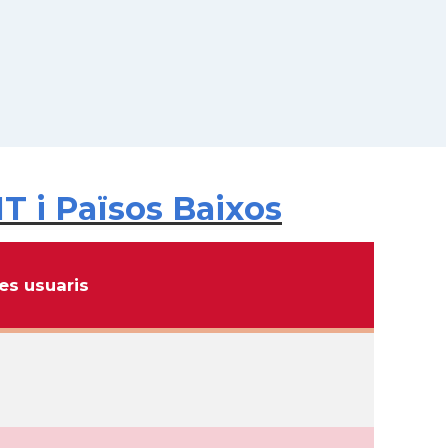
T i Països Baixos
s usuaris