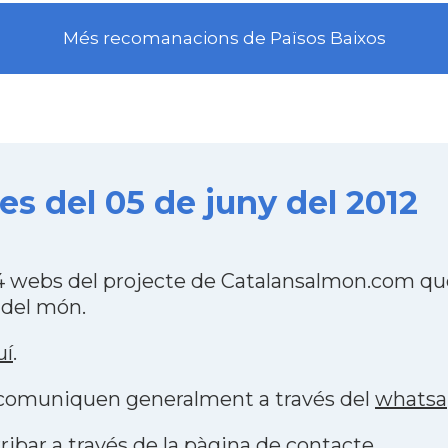
Més recomanacions de Països Baixos
s del 05 de juny del 2012
 webs del projecte de Catalansalmon.com que
 del món.
uí
.
s comuniquen generalment a través del
whats
ribar a través de la
pàgina de contacte
.