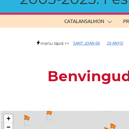
CATALANSALMON
P
menu ràpid >>
SANT JOAN 06
20 ANYS!
Benvingud
+
−