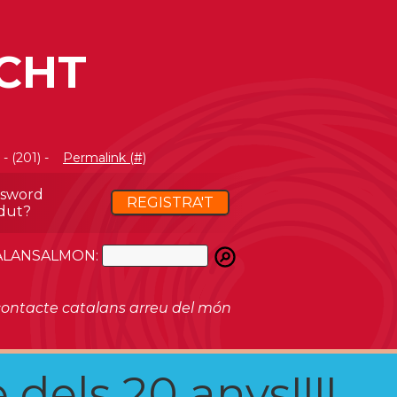
CHT
- (201) -
Permalink (#)
ssword
REGISTRA'T
dut?
ATALANSALMON:
ontacte catalans arreu del món
 dels 20 anys!!!!