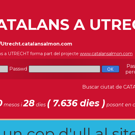
ATALANS A UTRE
//Utrecht.catalansalmon.com
ns a UTRECHT forma part del projecte
www.catalansalmon.com
Pa
Passwd
per
Buscar ciutat de C
0
28
( 7.636 dies )
mesos i
dies
posant en c
n cop d'ull al site