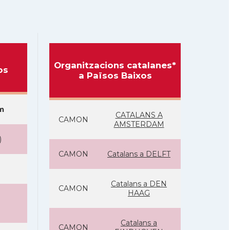
Organitzacions catalanes*
os
a Països Baixos
m
CATALANS A
CAMON
AMSTERDAM
)
CAMON
Catalans a DELFT
Catalans a DEN
CAMON
HAAG
Catalans a
CAMON