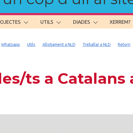
ROJECTES
UTILS
DIADES
XERREM?
Whatsapp
Utils
Allotjament a NLD
Treballar a NLD
Retorn
es/ts a Catalans