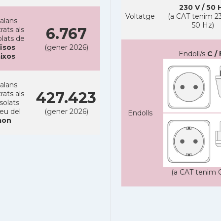
230 V / 50 
Voltatge
(a CAT tenim 23
alans
50 Hz)
6.767
rats als
lats de
ïsos
(gener 2026)
Endoll/s
C / 
ixos
alans
427.423
rats als
solats
reu del
(gener 2026)
Endolls
on
(a CAT tenim C