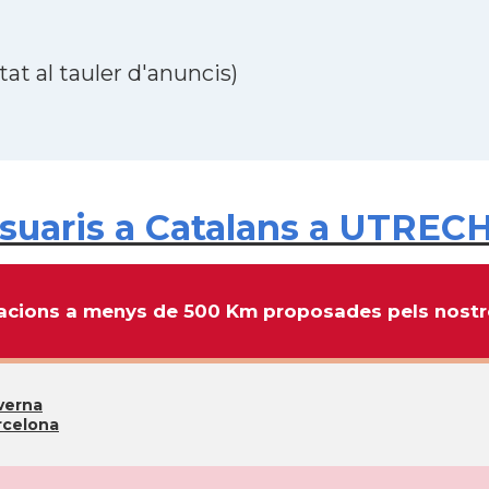
at al tauler d'anuncis)
uaris a Catalans a UTRECH
cions a menys de 500 Km proposades pels nostre
verna
rcelona