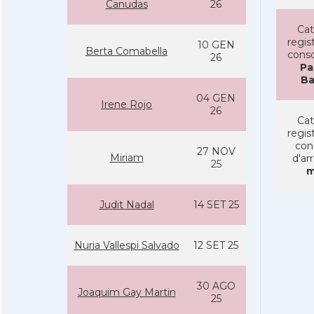
Canudas
26
Cat
regist
10 GEN
Berta Comabella
conso
26
Pa
Ba
04 GEN
Irene Rojo
26
Cat
regist
con
27 NOV
Miriam
d'ar
25
m
Judit Nadal
14 SET 25
Nuria Vallespi Salvado
12 SET 25
30 AGO
Joaquim Gay Martin
25