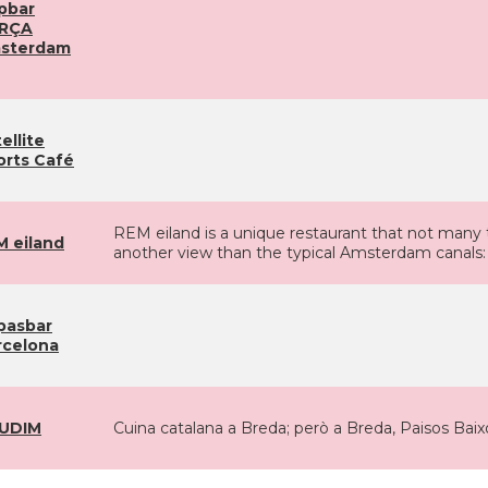
pbar
RÇA
sterdam
ellite
orts Café
REM eiland is a unique restaurant that not many to
M eiland
another view than the typical Amsterdam canal
pasbar
rcelona
UDIM
Cuina catalana a Breda; però a Breda, Paisos Baixo