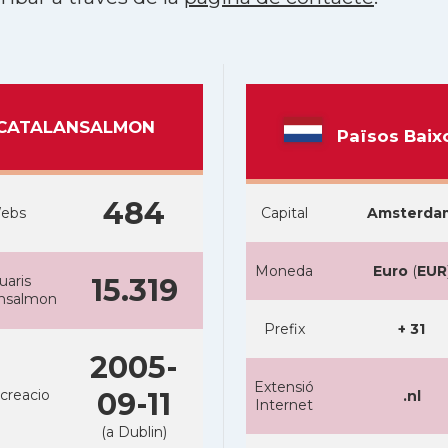
CATALANSALMON
Països Baix
484
ebs
Capital
Amsterda
Moneda
Euro
(
EUR
uaris
15.319
ansalmon
Prefix
+ 31
2005-
Extensió
creacio
09-11
.nl
Internet
(a Dublin)