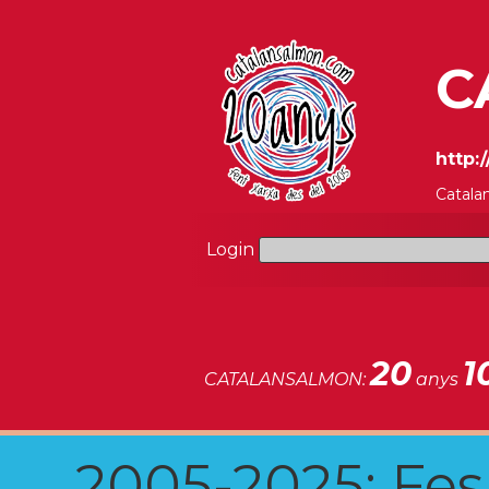
C
http:
Catala
Login
20
1
CATALANSALMON:
anys
2005-2025: Fes u