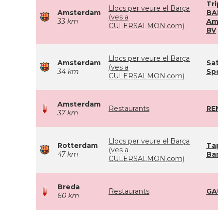
Tri
Llocs per veure el Barça
Amsterdam
BA
(ves a
33 km
Am
CULERSALMON.com)
BV
Llocs per veure el Barça
Amsterdam
Sat
(ves a
34 km
Sp
CULERSALMON.com)
Amsterdam
Restaurants
RE
37 km
Llocs per veure el Barça
Rotterdam
Ta
(ves a
47 km
Ba
CULERSALMON.com)
Breda
Restaurants
GA
60 km