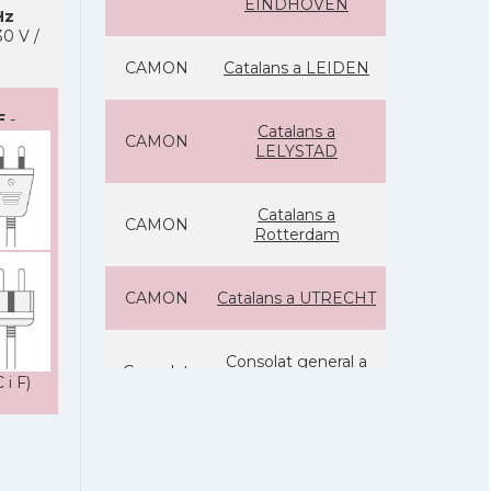
EINDHOVEN
Hz
0 V /
CAMON
Catalans a LEIDEN
F
-
Catalans a
CAMON
LELYSTAD
Catalans a
CAMON
Rotterdam
CAMON
Catalans a UTRECHT
Consolat general a
Consolat
Amsterdam
 i F)
Ambaixada
Ambaixada
espanyola a Països
Baixos