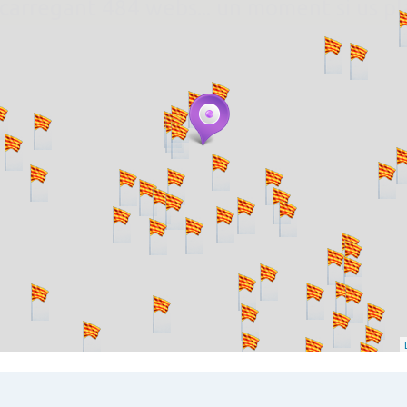
. carregant 484 webs... un moment si us p