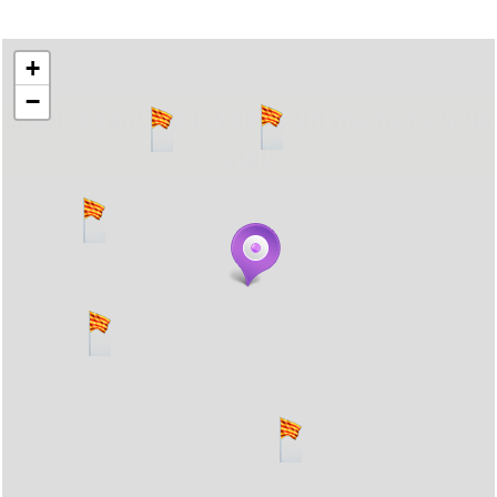
+
−
... carregant 484 webs... un moment si us
plau