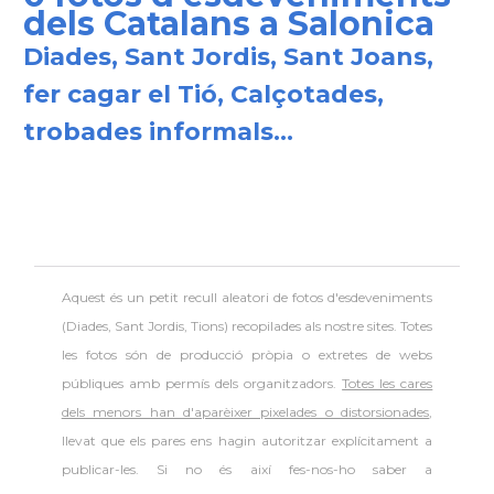
dels Catalans a Salonica
Diades, Sant Jordis, Sant Joans,
fer cagar el Tió, Calçotades,
trobades informals...
Aquest és un petit recull aleatori de
fotos d'esdeveniments
(Diades, Sant Jordis, Tions) recopilades als nostre sites. Totes
les fotos són de producció pròpia o extretes de webs
públiques amb permís dels organitzadors.
Totes les cares
dels menors han d'aparèixer pixelades o distorsionades
,
llevat que els pares ens hagin autoritzar explícitament a
publicar-les. Si no és així fes-nos-ho saber a