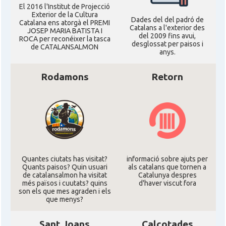
El 2016 l'Institut de Projecció
Exterior de la Cultura
Dades del del padró de
Catalana ens atorgà el PREMI
Catalans a l'exterior des
JOSEP MARIA BATISTA I
del 2009 fins avui,
ROCA per reconéixer la tasca
desglossat per paisos i
de CATALANSALMON
anys.
Rodamons
Retorn
Quantes ciutats has visitat?
informació sobre ajuts per
Quants paisos? Quin usuari
als catalans que tornen a
de catalansalmon ha visitat
Catalunya despres
més països i cuutats? quins
d'haver viscut fora
son els que mes agraden i els
que menys?
Sant Joans
Calçotades