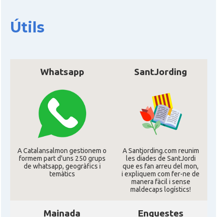
Útils
Whatsapp
SantJording
A Catalansalmon gestionem o
A Santjording.com reunim
formem part d'uns 250 grups
les diades de SantJordi
de whatsapp, geogràfics i
que es fan arreu del mon,
temàtics
i expliquem com fer-ne de
manera fàcil i sense
maldecaps logí­stics!
Mainada
Enquestes