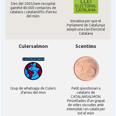
Des del 2005,hem recopilat
gairebé 80.000 contactes de
catalans i catalanòfils d'arreu
del món.
Iniciativa per que el
Parlament de Catalunya
adopti una Llei Electoral
Catalana
Culersalmon
5centims
Grup de whatsapp de Culers
Petit qüestionari a
d'arreu del mon
catalans de
CATALANSALMON.
Pinzellades d'un grapat
de vides viscudes amb
intensitat i en català per
tot el món