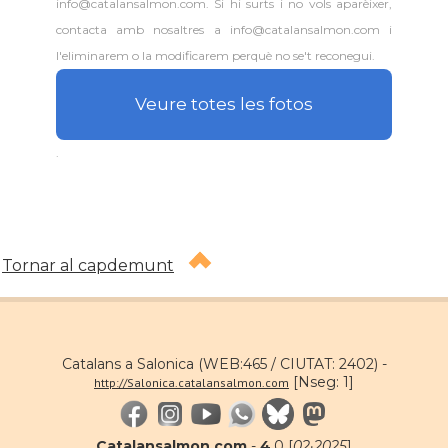
info@catalansalmon.com. Si hi surts i no vols aparèixer,
contacta amb nosaltres a info@catalansalmon.com i
l'eliminarem o la modificarem perquè no se't reconegui.
Veure totes les fotos
.
Tornar al capdemunt
Catalans a Salonica (WEB:465 / CIUTAT: 2402) -
[Nseg: 1]
http://Salonica.catalansalmon.com
Catalansalmon.com
-
4
.0 [
02·2025
]