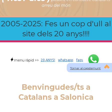
arreu del món
2005-2025: Fes un cop d'ull al
site dels 20 anys!!!!
menu ràpid >>
20 ANYS!
whatsapp
faqs
Tornar al capdamunt
Benvingudes/ts a
Catalans a Salonica