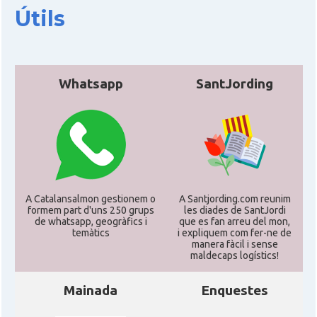
Útils
Whatsapp
SantJording
A Catalansalmon gestionem o
A Santjording.com reunim
formem part d'uns 250 grups
les diades de SantJordi
de whatsapp, geogràfics i
que es fan arreu del mon,
temàtics
i expliquem com fer-ne de
manera fàcil i sense
maldecaps logí­stics!
Mainada
Enquestes