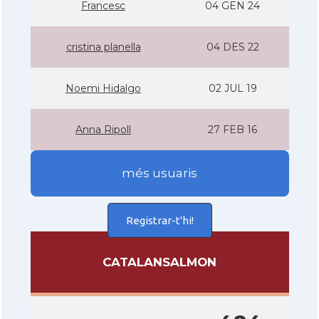
Francesc
04 GEN 24
cristina planella
04 DES 22
Noemi Hidalgo
02 JUL 19
Anna Ripoll
27 FEB 16
més usuaris
Registrar-t'hi!
CATALANSALMON