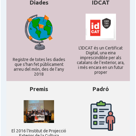
Diades
IDCAT
L'IDCAT és un Certificat
Digital, una eina
imprescindible per als
Registre de totes les diades
catalans de l'exterior, ara,
que s'han fet públicament
i més encara en un futur
arreu del món, des de l'any
proper
2018
Premis
Padró
El 2016 l'Institut de Projecció
Exterior de la Cultura