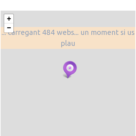
+
−
... carregant 484 webs... un moment si us
plau