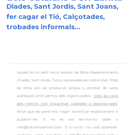
Diades, Sant Jordis, Sant Joans,
fer cagar el Tió, Calçotades,
trobades informals...
Aquest és un petit recull aleatori de
fotos d'esdeveniments
(Diades, Sant Jordis, Tions) recopilades als nostre sites. Totes
les fotos són de producció pròpia o extretes de webs
públiques amb permís dels organitzadors.
Totes les cares
dels menors han d'aparèixer pixelades o distorsionades
,
llevat que els pares ens hagin autoritzar explícitament a
publicar-les. Si no és així fes-nos-ho saber a
info@catalansalmon.com. Si hi surts i no vols aparèixer,
contacta amb nosaltres a info@catalansalmon.com i