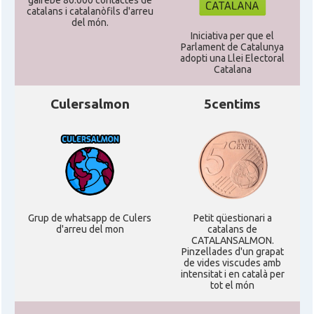
gairebé 80.000 contactes de
catalans i catalanòfils d'arreu
del món.
Iniciativa per que el
Parlament de Catalunya
adopti una Llei Electoral
Catalana
Culersalmon
5centims
Grup de whatsapp de Culers
Petit qüestionari a
d'arreu del mon
catalans de
CATALANSALMON.
Pinzellades d'un grapat
de vides viscudes amb
intensitat i en català per
tot el món