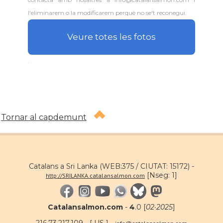
l'eliminarem o la modificarem perquè no se't reconegui.
Veure totes les fotos
.
Tornar al capdemunt
Catalans a Sri Lanka (WEB:375 / CIUTAT: 15172) -
[Nseg: 1]
http://SRILANKA.catalansalmon.com
Catalansalmon.com
-
4
.0 [
02·2025
]