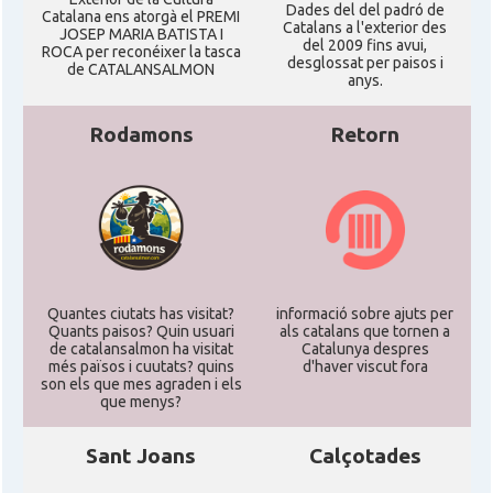
Dades del del padró de
Catalana ens atorgà el PREMI
Catalans a l'exterior des
JOSEP MARIA BATISTA I
del 2009 fins avui,
ROCA per reconéixer la tasca
desglossat per paisos i
de CATALANSALMON
anys.
Rodamons
Retorn
Quantes ciutats has visitat?
informació sobre ajuts per
Quants paisos? Quin usuari
als catalans que tornen a
de catalansalmon ha visitat
Catalunya despres
més països i cuutats? quins
d'haver viscut fora
son els que mes agraden i els
que menys?
Sant Joans
Calçotades