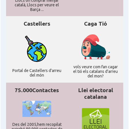
Llocs on comprar menjar
català, Llocs per veure el
Barça ...
Castellers
Caga Tió
vols veure com fan cagar
Portal de Castellers d'arreu
el tió els catalans d'arreu
del món
del mon?
75.000Contactes
Llei electoral
catalana
Des del 2005,hem recopilat