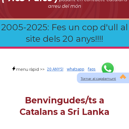
arreu del món
2005-2025: Fes un cop d'ull al
site dels 20 anys!!!!
menu ràpid >>
20 ANYS!
whatsapp
faqs
Tornar al capdamunt
Benvingudes/ts a
Catalans a Sri Lanka