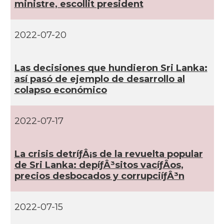
ministre, escollit president
2022-07-20
Las decisiones que hundieron Sri Lanka:
así­ pasó de ejemplo de desarrollo al
colapso económico
2022-07-17
La crisis detríƒÂ¡s de la revuelta popular
de Sri Lanka: depíƒÂ³sitos vacíƒÂ­os,
precios desbocados y corrupciíƒÂ³n
2022-07-15