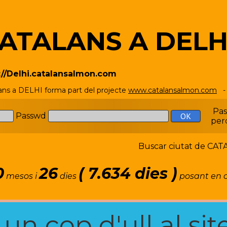
ATALANS A DELH
://Delhi.catalansalmon.com
ans a DELHI forma part del projecte
www.catalansalmon.com
- 
Pa
Passwd
per
Buscar ciutat de C
0
26
( 7.634 dies )
mesos i
dies
posant en c
n cop d'ull al site