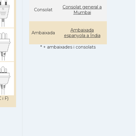
Consolat general a
Consolat
Mumbai
Ambaixada
Ambaixada
espanyola a Índia
* + ambaixades i consolats
 i F)