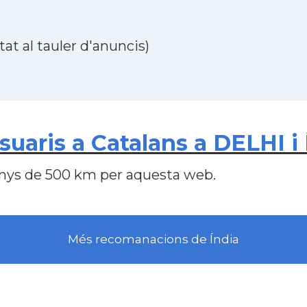
at al tauler d'anuncis)
uaris a Catalans a DELHI i 
nys de 500 km per aquesta web.
Més recomanacions de Índia