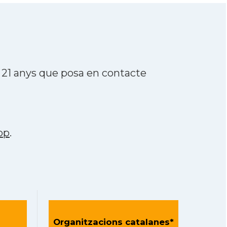
 21 anys que posa en contacte
pp
.
Organitzacions catalanes*