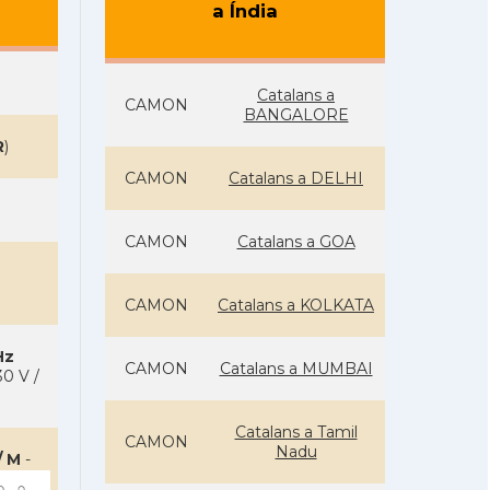
a Índia
Catalans a
CAMON
BANGALORE
R
)
CAMON
Catalans a DELHI
CAMON
Catalans a GOA
CAMON
Catalans a KOLKATA
Hz
CAMON
Catalans a MUMBAI
0 V /
Catalans a Tamil
CAMON
Nadu
/ M
-