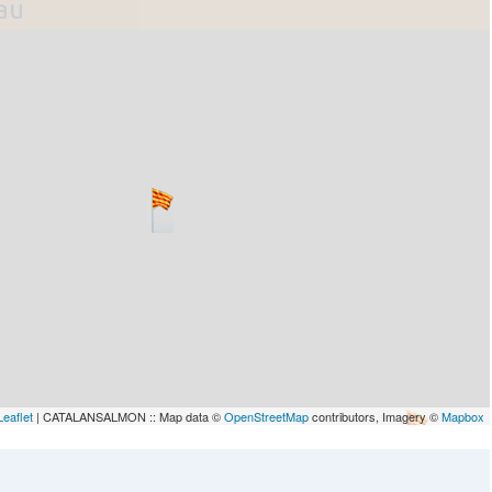
lau
Leaflet
| CATALANSALMON :: Map data ©
OpenStreetMap
contributors, Imagery ©
Mapbox