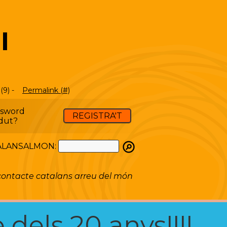
I
(9) -
Permalink (#)
ssword
REGISTRA'T
dut?
ATALANSALMON:
ontacte catalans arreu del món
 dels 20 anys!!!!