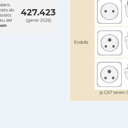
alans
427.423
rats als
solats
reu del
(gener 2026)
on
Endolls
(a CAT tenim C