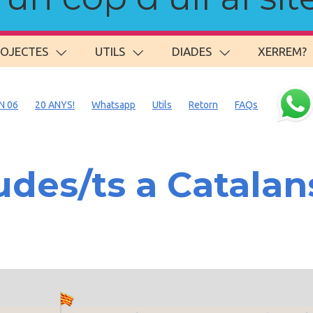
ROJECTES
UTILS
DIADES
XERREM?
N 06
20 ANYS!
Whatsapp
Utils
Retorn
FAQs
des/ts a Catalan