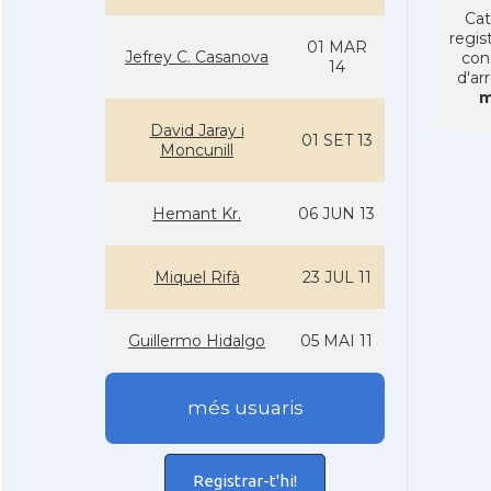
Cat
regist
01 MAR
Jefrey C. Casanova
con
14
d'ar
m
David Jaray i
01 SET 13
Moncunill
Hemant Kr.
06 JUN 13
Miquel Rifà
23 JUL 11
Guillermo Hidalgo
05 MAI 11
més usuaris
Registrar-t'hi!