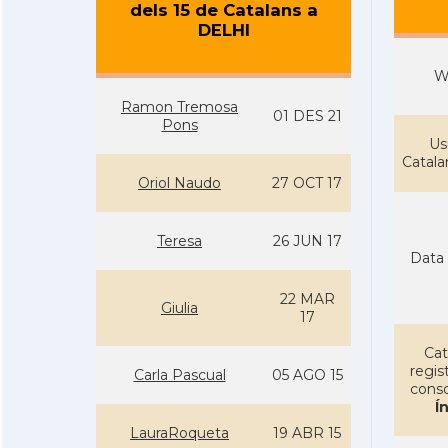
dels 15 de Catalans a
DELHI
W
Ramon Tremosa
01 DES 21
Pons
Us
Catal
Oriol Naudo
27 OCT 17
Teresa
26 JUN 17
Data 
22 MAR
Giulia
17
Cat
regist
Carla Pascual
05 AGO 15
conso
Í
LauraRoqueta
19 ABR 15