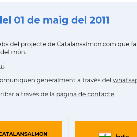
el 01 de maig del 2011
ebs del projecte de Catalansalmon.com que fa
 del món.
uí
.
s comuniquen generalment a través del
whatsa
ribar a través de la
pàgina de contacte
.
CATALANSALMON
Índia