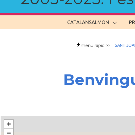
CATALANSALMON
P
menu ràpid >>
SANT JOA
Benvingu
+
−