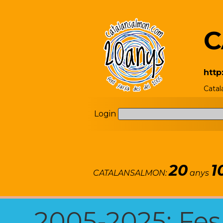
C
http
Catal
Login
20
1
CATALANSALMON:
anys
2005-2025: Fes u