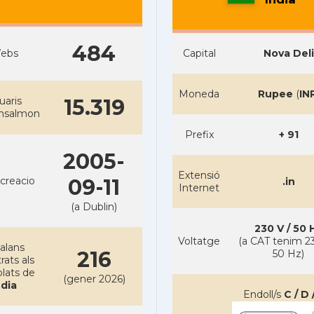
484
ebs
Capital
Nova Deli
Moneda
Rupee
(
IN
uaris
15.319
ansalmon
Prefix
+ 91
2005-
Extensió
creacio
09-11
.in
Internet
(a Dublin)
230 V / 50 
Voltatge
(a CAT tenim 23
alans
216
50 Hz)
rats als
lats de
(gener 2026)
ndia
Endoll/s
C / D 