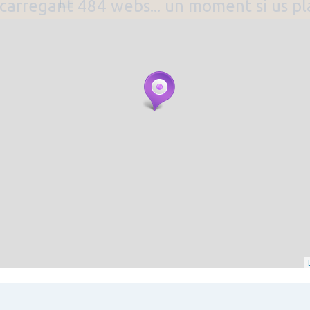
. carregant 484 webs... un moment si us p