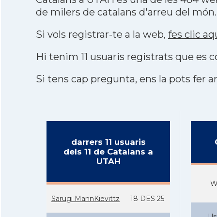
de milers de catalans d'arreu del món.
Si vols registrar-te a la web,
fes clic aq
Hi tenim 11 usuaris registrats que e
Si tens cap pregunta, ens la pots fer ar
darrers 11 usuaris
dels 11 de Catalans a
UTAH
W
Sarugi MannKievittz
18 DES 25
Us