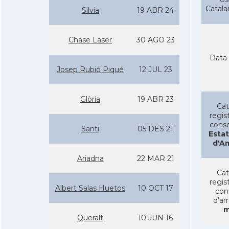
Catal
Silvia
19 ABR 24
Chase Laser
30 AGO 23
Data 
Josep Rubió Piqué
12 JUL 23
Glòria
19 ABR 23
Cat
regist
conso
Santi
05 DES 21
Estat
d'A
Ariadna
22 MAR 21
Cat
regist
Albert Salas Huetos
10 OCT 17
con
d'ar
m
Queralt
10 JUN 16