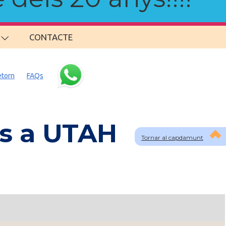
CONTACTE
etorn
FAQs
ns a UTAH
Tornar al capdamunt