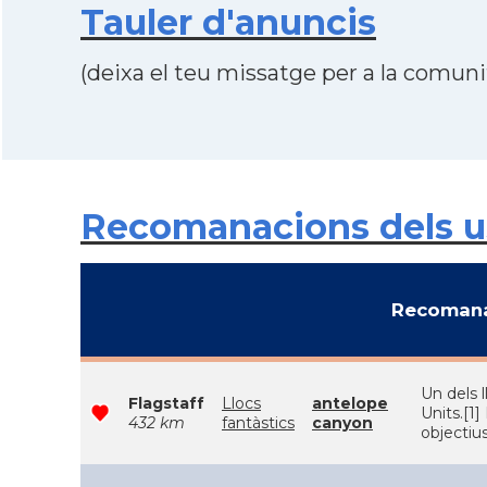
Tauler d'anuncis
(deixa el teu missatge per a la comunit
Recomanacions dels us
Recomana
Un dels 
Flagstaff
Llocs
antelope
Units.[1
432 km
fantàstics
canyon
objectius