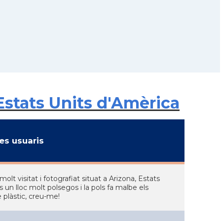
Estats Units d'Amèrica
s usuaris
t visitat i fotografiat situat a Arizona, Estats
 un lloc molt polsegos i la pols fa malbe els
 plàstic, creu-me!