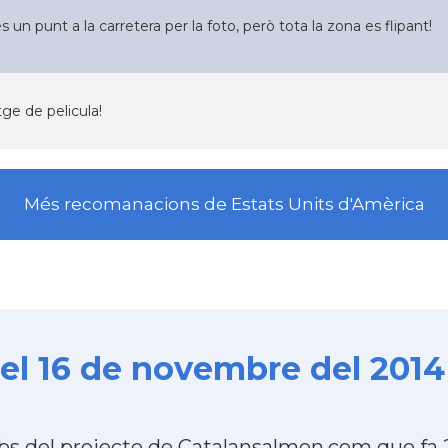
un punt a la carretera per la foto, però tota la zona es flipant!
tge de pelicula!
Més recomanacions de Estats Units d'Amèrica
el 16 de novembre del 2014
bs del projecte de Catalansalmon.com que fa 