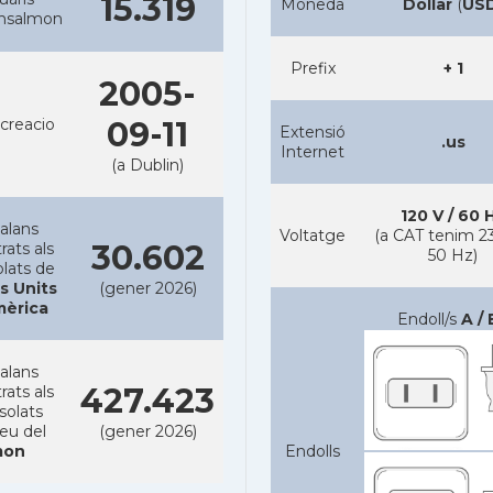
15.319
Moneda
Dollar
(
US
ansalmon
Prefix
+ 1
2005-
creacio
09-11
Extensió
.us
Internet
(a Dublin)
120 V / 60 
alans
Voltatge
(a CAT tenim 23
30.602
rats als
50 Hz)
lats de
s Units
(gener 2026)
mèrica
Endoll/s
A / 
alans
427.423
rats als
solats
reu del
(gener 2026)
on
Endolls