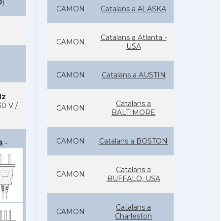
D
)
CAMON
Catalans a ALASKA
Catalans a Atlanta -
CAMON
USA
CAMON
Catalans a AUSTIN
Hz
Catalans a
0 V /
CAMON
BALTIMORE
CAMON
Catalans a BOSTON
B
-
Catalans a
CAMON
BUFFALO, USA
Catalans a
CAMON
Charleston