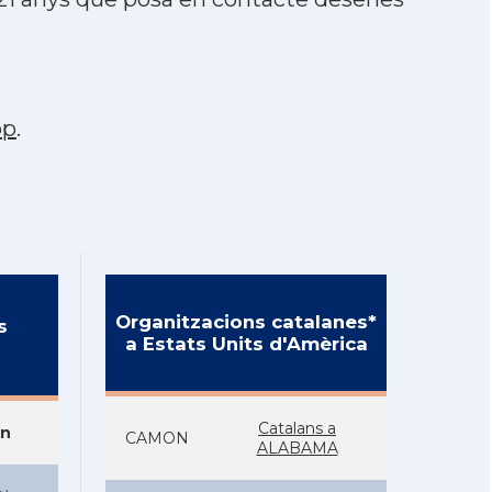
pp
.
Organitzacions catalanes*
s
a Estats Units d'Amèrica
Catalans a
on
CAMON
ALABAMA