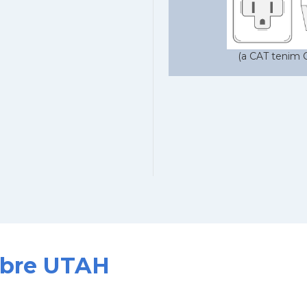
(a CAT tenim C
sobre UTAH