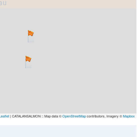
lau
Leaflet
| CATALANSALMON :: Map data ©
OpenStreetMap
contributors, Imagery ©
Mapbox