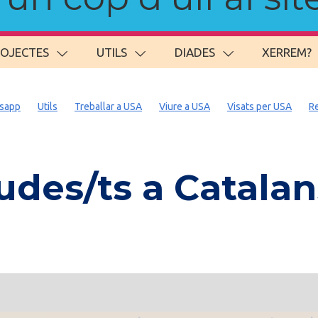
ROJECTES
UTILS
DIADES
XERREM?
sapp
Utils
Treballar a USA
Viure a USA
Visats per USA
R
des/ts a Catala