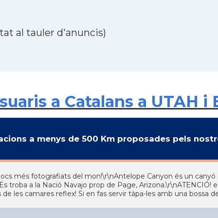
at al tauler d'anuncis)
uaris a Catalans a UTAH i 
cions a menys de 500 Km proposades pels nostre
llocs més fotografiats del mon!\r\nAntelope Canyon és un canyó mol
] Es troba a la Nació Navajo prop de Page, Arizona.\r\nATENCIÓ! es
 de les camares reflex! Si en fas servir tàpa-les amb una bossa de