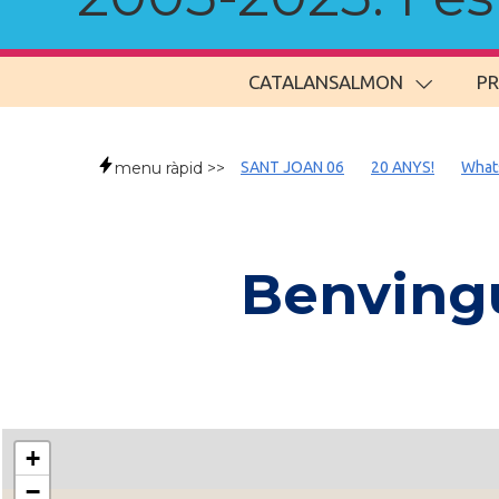
CATALANSALMON
P
menu ràpid >>
SANT JOAN 06
20 ANYS!
What
Benvingu
+
−