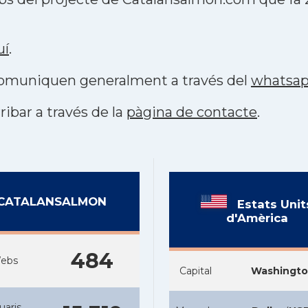
uí
.
s comuniquen generalment a través del
whatsa
ribar a través de la
pàgina de contacte
.
CATALANSALMON
Estats Unit
d'Amèrica
484
ebs
Capital
Washingt
uaris