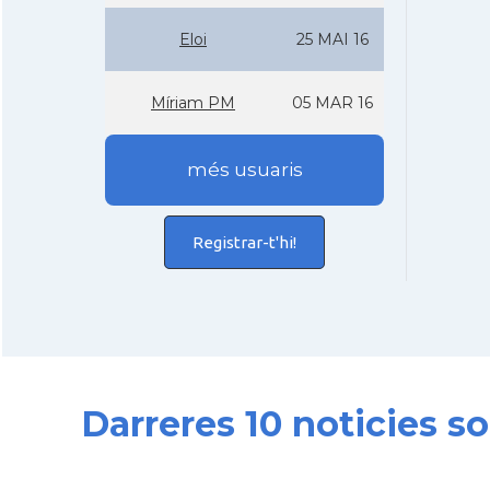
Eloi
25 MAI 16
Mí­riam PM
05 MAR 16
més usuaris
Registrar-t'hi!
Darreres 10 noticies 