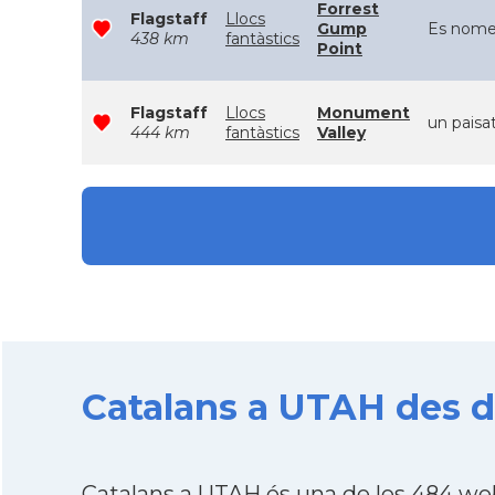
Forrest
Flagstaff
Llocs
Gump
Es nomes 
438 km
fantàstics
Point
Flagstaff
Llocs
Monument
un paisa
444 km
fantàstics
Valley
Catalans a UTAH des d
Catalans a UTAH és una de les 484 we