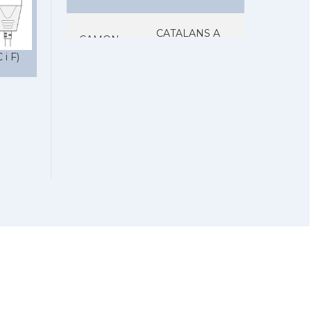
CATALANS A
CAMON
CHICAGO
 i F)
Catalans a
CAMON
CLEVELAND
Catalans a
CAMON
COLORADO
Catalans a
CAMON
COLUMBUS
Catalans a
CAMON
CONNECTICUT
CAMON
Catalans a DALLAS