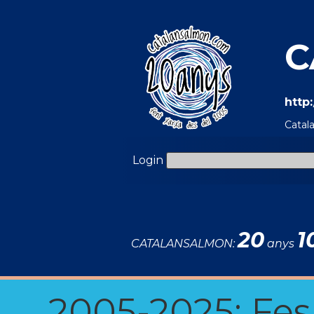
C
http
Catal
Login
20
1
CATALANSALMON:
anys
2005-2025: Fes u