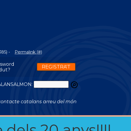
H
385) -
Permalink (#)
ssword
REGISTRA'T
dut?
ATALANSALMON:
ontacte catalans arreu del món
 dels 20 anys!!!!