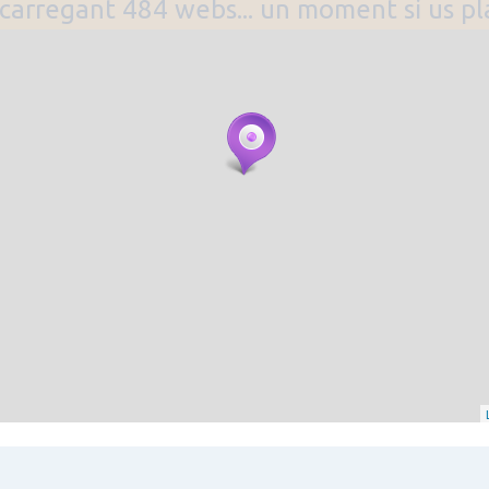
. carregant 484 webs... un moment si us p