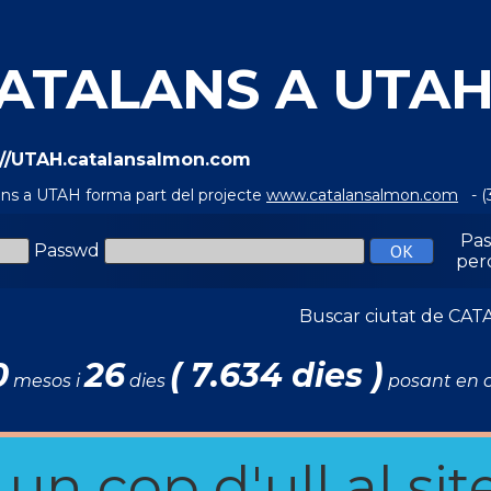
ATALANS A UTA
://UTAH.catalansalmon.com
ans a UTAH forma part del projecte
www.catalansalmon.com
- (
Pa
Passwd
per
Buscar ciutat de C
0
26
( 7.634 dies )
mesos i
dies
posant en c
n cop d'ull al site