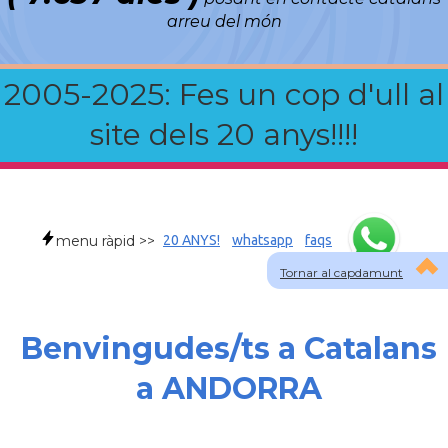
arreu del món
2005-2025: Fes un cop d'ull al
site dels 20 anys!!!!
menu ràpid >>
20 ANYS!
whatsapp
faqs
Tornar al capdamunt
Benvingudes/ts a Catalans
a ANDORRA