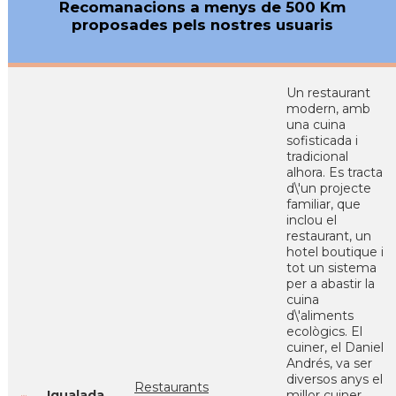
Recomanacions a menys de 500 Km
proposades pels nostres usuaris
Un restaurant
modern, amb
una cuina
sofisticada i
tradicional
alhora. Es tracta
d\'un projecte
familiar, que
inclou el
restaurant, un
hotel boutique i
tot un sistema
per a abastir la
cuina
d\'aliments
ecològics. El
cuiner, el Daniel
Andrés, va ser
diversos anys el
Restaurants
Igualada
millor cuiner