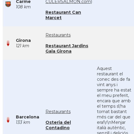
Carme
CULERSALMON.com)
108 km
Restaurant Can
Marcet
Restaurants
Girona
121 km
Restaurant Jardins
Gala Girona
Aquest
restaurant el
conec des de fa
vint anys i
sempre ha estat
el meu preferit,
encara que amb
el temps s\'ha
Restaurants
tornat bastant
Barcelona
més car del que
133 km
Osteria del
era!\r\nMenjar
Contadino
italià autèntic,
senzill i deliciós,