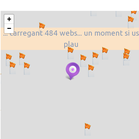
+
−
... carregant 484 webs... un moment si us
plau