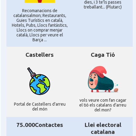
dies, i 3 te'ls passes
treballant... (Plutarc)
Recomanacions de
catalansalmon; Restaurants,
Guies Turístics en català,
Hotels, Pubs, Llocs fantàstics,
Llocs on comprar menjar
català, Llocs per veure el
Barça ...
Castellers
Caga Tió
vols veure com fan cagar
Portal de Castellers d'arreu
el tió els catalans d'arreu
del món
del mon?
75.000Contactes
Llei electoral
catalana