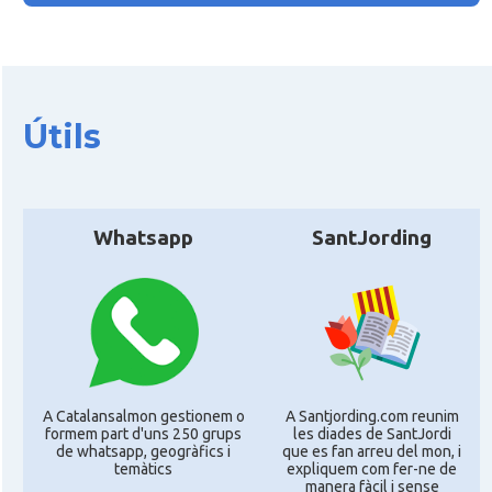
Útils
Whatsapp
SantJording
A Catalansalmon gestionem o
A Santjording.com reunim
formem part d'uns 250 grups
les diades de SantJordi
de whatsapp, geogràfics i
que es fan arreu del mon, i
temàtics
expliquem com fer-ne de
manera fàcil i sense