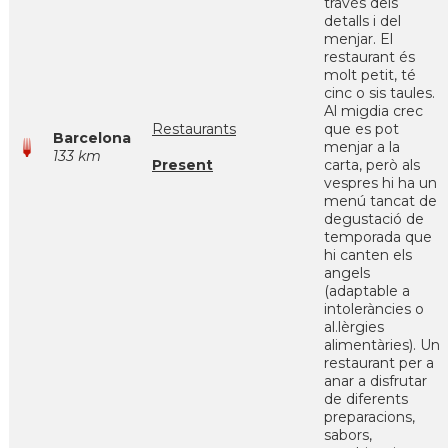
través dels
detalls i del
menjar. El
restaurant és
molt petit, té
cinc o sis taules.
Al migdia crec
Restaurants
que es pot
Barcelona
menjar a la
133 km
Present
carta, però als
vespres hi ha un
menú tancat de
degustació de
temporada que
hi canten els
angels
(adaptable a
intoleràncies o
al.lèrgies
alimentàries). Un
restaurant per a
anar a disfrutar
de diferents
preparacions,
sabors,