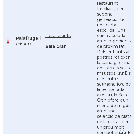
restaurant
familiar (ja en
segona
generació) té
una carta
escollida i una
Restaurants
cuina acurada i
Palafrugell
amb ingredients
146 km
Sala Gran
de proximitat.
Dels entrants als
postres reflexen
la cuina gironina
en tots els seus
matissos. \r\nEls
dies entre
setmana fora de
la temporada
d\'estiu, la Sala
Gran ofereix un
menu de migdia
amb una
selecció de plats
de la carta i per
un preu molt
competitiu.\r\nEl