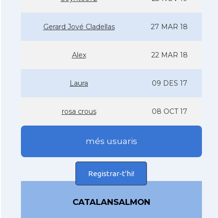
Gerard Jové Cladellas
27 MAR 18
Alex
22 MAR 18
Laura
09 DES 17
rosa crous
08 OCT 17
més usuaris
Registrar-t'hi!
CATALANSALMON