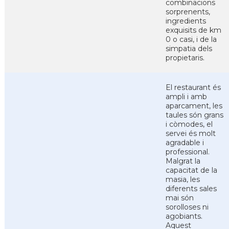
combinacions
sorprenents,
ingredients
exquisits de km
0 o casi, i de la
simpatia dels
propietaris.
El restaurant és
ampli i amb
aparcament, les
taules són grans
i còmodes, el
servei és molt
agradable i
professional.
Malgrat la
capacitat de la
masia, les
diferents sales
mai són
sorolloses ni
agobiants.
Aquest