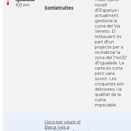
103 km
novell
Somiatruites
d\'Espanya i
actualment
gestiona la
cuina del Via
Veneto. El
restaurant és
part d\'un
projecte per a
revitalitzar la
zona del \"rec\\\"
d\'Igualada. La
carta és curta
però varia
sovint. Les
croquetes són
delicioses, i la
qualitat de la
cuina,
impecable.
Llocs per veure el
Barça (ves a