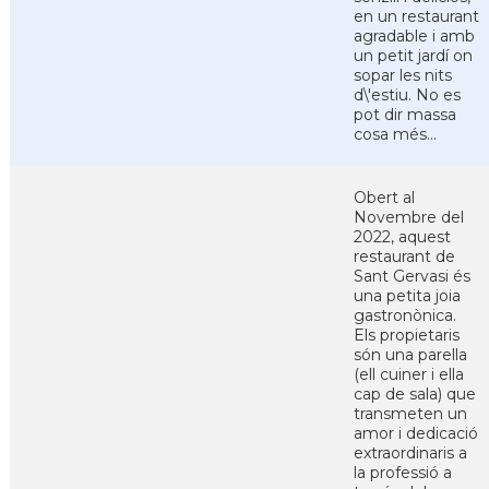
en un restaurant
agradable i amb
un petit jardí on
sopar les nits
d\'estiu. No es
pot dir massa
cosa més...
Obert al
Novembre del
2022, aquest
restaurant de
Sant Gervasi és
una petita joia
gastronònica.
Els propietaris
són una parella
(ell cuiner i ella
cap de sala) que
transmeten un
amor i dedicació
extraordinaris a
la professió a