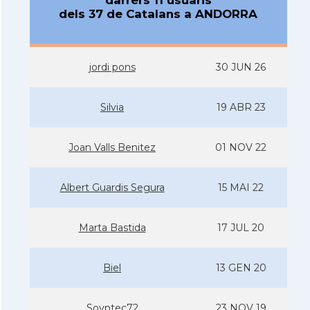
darrers 11 usuaris
dels 37 de Catalans a ANDORRA
jordi pons
30 JUN 26
Silvia
19 ABR 23
Joan Valls Benitez
01 NOV 22
Albert Guardis Segura
15 MAI 22
Marta Bastida
17 JUL 20
Biel
13 GEN 20
Soyntec72
23 NOV 19