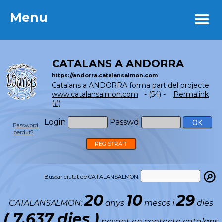
Menu
Menu
CATALANS A ANDORRA
https://andorra.catalansalmon.com
Catalans a ANDORRA forma part del projecte
www.catalansalmon.com
- (54) -
Permalink
(#)
Login
Passwd
Password
perdut?
REGISTRA'T
Buscar ciutat de CATALANSALMON:
20
10
29
CATALANSALMON:
anys
mesos i
dies
( 7.637 dies )
posant en contacte catalans