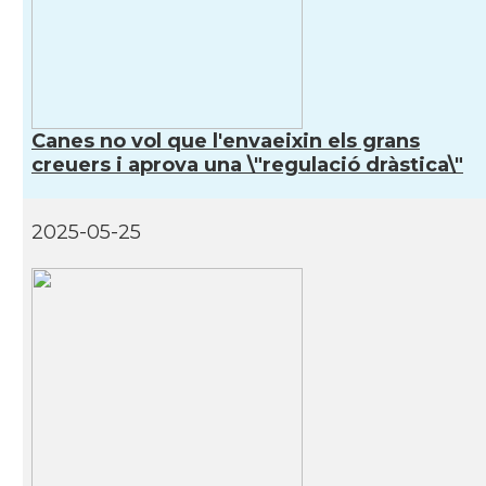
CAMON
Catalans a RENNES
CAMON
Catalans a Rouen
Canes no vol que l'envaeixin els grans
creuers i aprova una \"regulació dràstica\"
CAMON
Catalans a STRASBOURG
CAMON
Catalans a Toulouse
2025-05-25
CAMON
Catalans a TROYES
Ateneu Català de l'Eurodistrict
Casal
Strasbourg-Ortenau
Casal Català de Grenoble (Maison de
Casal
Catalogne)