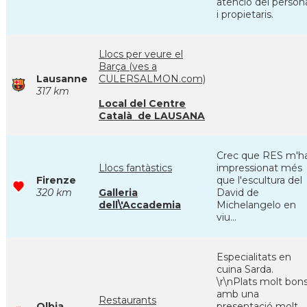
atenció del person
i propietaris.
Llocs per veure el
Barça (ves a
Lausanne
CULERSALMON.com)
317 km
Local del Centre
Català de LAUSANA
Crec que RES m'h
Llocs fantàstics
impressionat més
Firenze
que l'escultura del
320 km
Galleria
David de
dell\'Accademia
Michelangelo en
viu...
Especialitats en
cuina Sarda.
\r\nPlats molt bon
amb una
Restaurants
Olbia
presentació molt