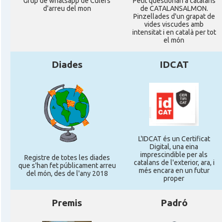
Grup de whatsapp de Culers
Petit qüestionari a catalans
d'arreu del mon
de CATALANSALMON.
Pinzellades d'un grapat de
vides viscudes amb
intensitat i en català per tot
el món
Diades
IDCAT
L'IDCAT és un Certificat
Digital, una eina
imprescindible per als
Registre de totes les diades
catalans de l'exterior, ara, i
que s'han fet públicament arreu
més encara en un futur
del món, des de l'any 2018
proper
Premis
Padró