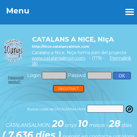
Menu
Menu
CATALANS A NICE, NIçA
http://Nice.catalansalmon.com
Catalans a Nice, Niça forma part del projecte
www.catalansalmon.com
- (179) -
Permalink
(#)
Login
Passwd
Password
perdut?
REGISTRA'T
Buscar ciutat de CATALANSALMON:
20
10
28
CATALANSALMON:
anys
mesos i
dies
( 7.636 dies )
posant en contacte catalans