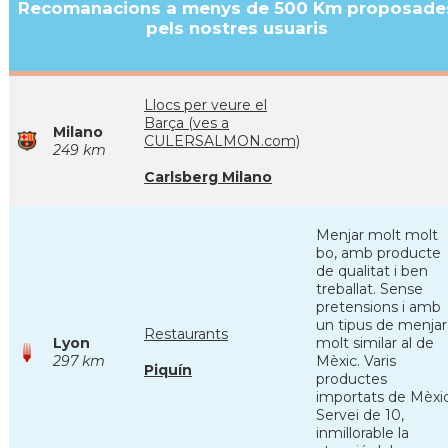
Recomanacions a menys de 500 Km proposade
pels nostres usuaris
Llocs per veure el
Barça (ves a
Milano
CULERSALMON.com)
249 km
Carlsberg Milano
Menjar molt molt
bo, amb producte
de qualitat i ben
treballat. Sense
pretensions i amb
un tipus de menjar
Restaurants
Lyon
molt similar al de
297 km
Mèxic. Varis
Piquín
productes
importats de Mèxic
Servei de 10,
inmillorable la