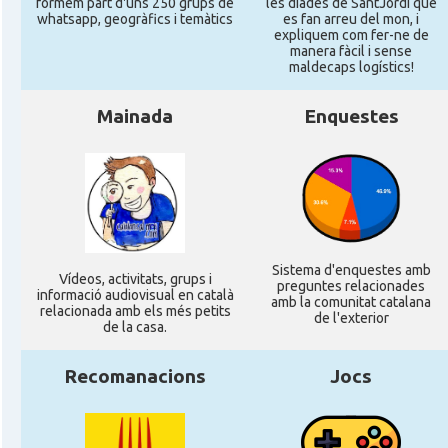
formem part d'uns 250 grups de
les diades de SantJordi que
whatsapp, geogràfics i temàtics
es fan arreu del mon, i
Consolat
Consolat general a Perpinyà
expliquem com fer-ne de
manera fàcil i sense
maldecaps logí­stics!
Consolat
Consolat general a Strasbourg
Mainada
Enquestes
Consolat
Consolat general a Toulouse
Ambaixada
Ambaixada espanyola a França
* + ambaixades i consolats
Sistema d'enquestes amb
Ví­deos, activitats, grups i
preguntes relacionades
informació audiovisual en català
amb la comunitat catalana
relacionada amb els més petits
de l'exterior
de la casa.
Recomanacions
Jocs