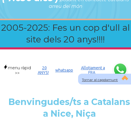
arreu del món
2005-2025: Fes un cop d'ull al
site dels 20 anys!!!!
menu ràpid
20
Allotjament a
whatsapp
ANYS!
FRA
>>
Tornar al capdamunt
Benvingudes/ts a Catalans
a Nice, Niça