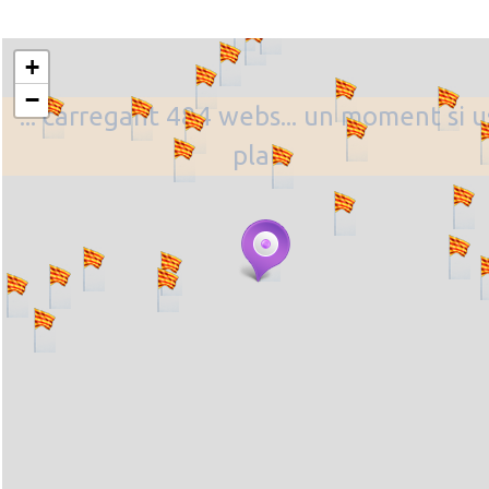
+
−
... carregant 484 webs... un moment si u
plau