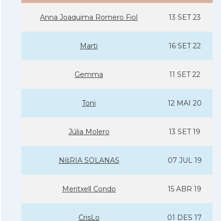
Anna Joaquima Romero Fiol
13 SET 23
Marti
16 SET 22
Gemma
11 SET 22
Toni
12 MAI 20
Júlia Molero
13 SET 19
NíšRIA SOLANAS
07 JUL 19
Meritxell Condo
15 ABR 19
CrisLo
01 DES 17