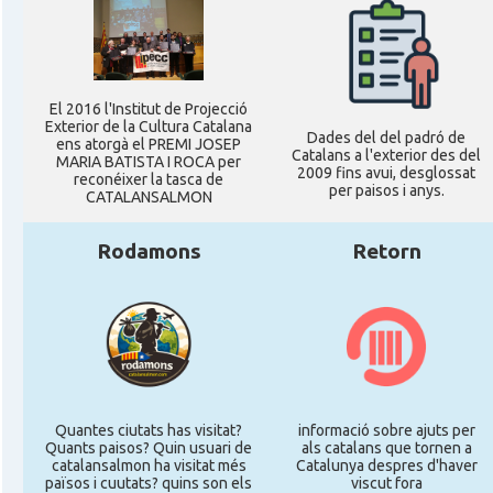
El 2016 l'Institut de Projecció
Exterior de la Cultura Catalana
Dades del del padró de
ens atorgà el PREMI JOSEP
Catalans a l'exterior des del
MARIA BATISTA I ROCA per
2009 fins avui, desglossat
reconéixer la tasca de
per paisos i anys.
CATALANSALMON
Rodamons
Retorn
Quantes ciutats has visitat?
informació sobre ajuts per
Quants paisos? Quin usuari de
als catalans que tornen a
catalansalmon ha visitat més
Catalunya despres d'haver
països i cuutats? quins son els
viscut fora