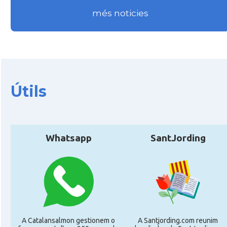
Delegació
Delegació del Govern a França
més noticies
Consolat
Consolat general a Bayonne
Consolat
Consolat general a Bordeaux
Útils
Consolat
Consolat general a Lyon
Consolat
Consolat general a Marseille
Whatsapp
SantJording
Consolat
Consolat general a Montpellier
Consolat
Consolat general a Paris
Consolat
Consolat general a Pau
A Catalansalmon gestionem o
A Santjording.com reunim