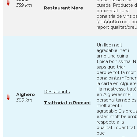
359 km
curada. Producte 
Restaurant Mere
proximitat i una
bona tria de vins d
l\'illa.\r\nUn molt b
raport qualitat/pre
Un lloc molt
agradable, net i
amb una cuina
típica boníssima. 
saps que triar
perque tot fa molt
bona pinta.rnTene
la carta en Alguerè
i la mestressa t'at
Restaurants
Alghero
en Alguerès.rnEl
360 km
personal també és
Trattoria Lo Romaní
molt atent i
agradable.Els preu
estan molt bé am
respecte a la
qualitat i quantitat
que