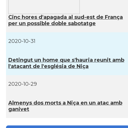
Casal
Casal Català de Nantes "Tirant lo Blanc\"
Cinc hores d'apagada al sud-est de França
per un possible doble sabotatge
Casal
Casal Català de Tolosa de Llenguadoc
2020-10-31
Casal
Casal de Catalunya de París
Casal
Centre Català d'Occitània
Detingut un home que s'hauria reunit amb
l'atacant de l'església de Niça
Centre Cultural Català - Casal Jaume I
Casal
de Perpinyà
2020-10-29
Casal
Cercle Català de Marsella
Almenys dos morts a Niça en un atac amb
ganivet
Acció
Oficina d'ACCIÓ Paris