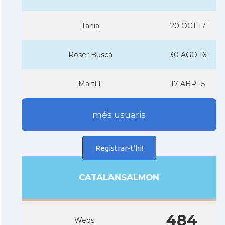
Tania
20 OCT 17
Roser Buscà
30 AGO 16
Martí­ F
17 ABR 15
més usuaris
Registrar-t'hi!
CATALANSALMON
484
Webs