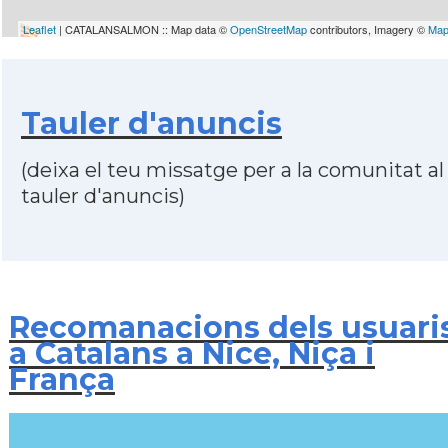
Leaflet
| CATALANSALMON :: Map data ©
OpenStreetMap
contributors, Imagery ©
Map
Tauler d'anuncis
(deixa el teu missatge per a la comunitat al
tauler d'anuncis)
Recomanacions dels usuari
a Catalans a Nice, Niça i
França