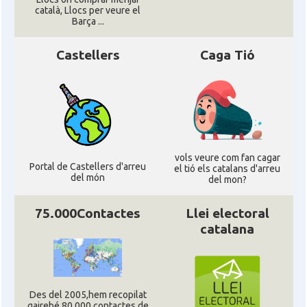
català, Llocs per veure el
Casal
Casal Català del Nord de Califòrnia
Barça ...
Castellers
Caga Tió
Casal dels Països Catalans a
Casal
Califòrnia
Casal
Catalan Institute of America
Casal
Fundació Paulí Bellet
vols veure com fan cagar
Portal de Castellers d'arreu
el tió els catalans d'arreu
del món
del mon?
North American Catalan Society
Casal
(NACS)
75.000Contactes
Llei electoral
catalana
Acció
ACCIÓ a Austin
Acció
Acció a New York
Des del 2005,hem recopilat
gairebé 80.000 contactes de