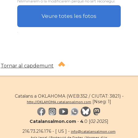
l'eliminarem o la modificarem perquè no se't reconegui.
Veure totes les fotos
.
Tornar al capdemunt
Catalans a OKLAHOMA (WEB:352 / CIUTAT: 3821) -
[Nseg: 1]
http://OKLAHOMA.catalansalmon.com
Catalansalmon.com
-
4
.0 [
02·2025
]
216.73.216.176 - [ US ] -
info@catalansalmon.com
Avís legal / Protecció de Dades / Normes d'ús