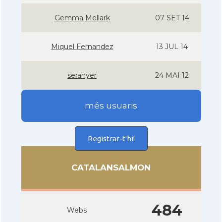
Gemma Mellark
07 SET 14
Miquel Fernandez
13 JUL 14
seranyer
24 MAI 12
més usuaris
Registrar-t'hi!
CATALANSALMON
484
Webs