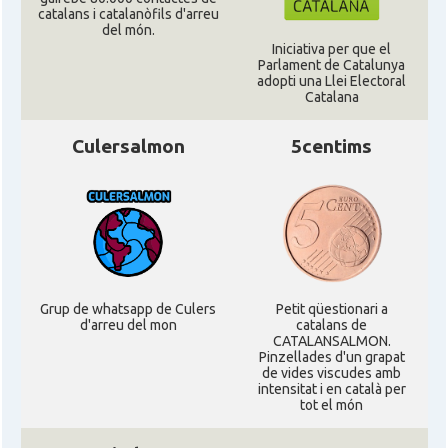
catalans i catalanòfils d'arreu
Acció
ACCIÓ a Silicon Valley
del món.
Iniciativa per que el
Parlament de Catalunya
Acció
Acció a Washington DC
adopti una Llei Electoral
Catalana
Acció
ACCIÓ Miami
Culersalmon
5centims
Delegació del Govern als Estats
Delegació
Units i Canadà (New York)
Delegació del Govern als Estats
Delegació
Units i Canadà (Washington)
Grup de whatsapp de Culers
Petit qüestionari a
d'arreu del mon
catalans de
Consolat
Consolat general a Boston
CATALANSALMON.
Pinzellades d'un grapat
de vides viscudes amb
intensitat i en català per
Consolat
Consolat general a Chicago
tot el món