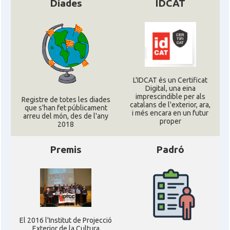
Diades
IDCAT
Consolat
Consolat general a Houston
Consolat
Consolat general a Los Angeles
Consolat
Consolat general a Miami
L'IDCAT és un Certificat
Digital, una eina
Consolat
Consolat general a New York City
imprescindible per als
Registre de totes les diades
catalans de l'exterior, ara,
que s'han fet públicament
i més encara en un futur
arreu del món, des de l'any
proper
Consolat
Consolat general a San Francisco
2018
Premis
Padró
Consolat
Consolat general a Washington
Ambaixada espanyola a Estats Units
Ambaixada
d'Amèrica
* + ambaixades i consolats
El 2016 l'Institut de Projecció
Exterior de la Cultura