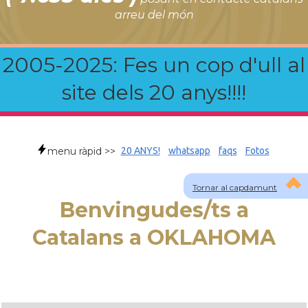
arreu del món
2005-2025: Fes un cop d'ull al
site dels 20 anys!!!!
menu ràpid >>
20 ANYS!
whatsapp
faqs
Fotos
Tornar al capdamunt
Benvingudes/ts a
Catalans a OKLAHOMA