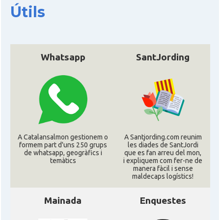
CAMON
Catalans a San Antonio - Texas
Útils
CAMON
Catalans a San Diego
Whatsapp
SantJording
CAMON
Catalans a SAN FRANCISCO
CAMON
Catalans a Sarasota, Florida, USA
CAMON
Catalans a SEATTLE
A Catalansalmon gestionem o
A Santjording.com reunim
formem part d'uns 250 grups
les diades de SantJordi
Catalans a Silicon Valley (San Jose),
CAMON
de whatsapp, geogràfics i
que es fan arreu del mon,
California, USA
temàtics
i expliquem com fer-ne de
manera fàcil i sense
maldecaps logí­stics!
CAMON
Catalans a TAMPA
Mainada
Enquestes
CAMON
Catalans a TENNESSEE