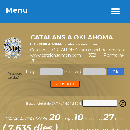
Menu
Menu
CATALANS A OKLAHOMA
http://OKLAHOMA.catalansalmon.com
Catalans a OKLAHOMA forma part del projecte
www.catalansalmon.com
- (352) -
Permalink
(#)
Login
Passwd
Password
perdut?
REGISTRA'T
Buscar ciutat de CATALANSALMON:
20
10
27
CATALANSALMON:
anys
mesos i
dies
( 7.635 dies )
posant en contacte catalans