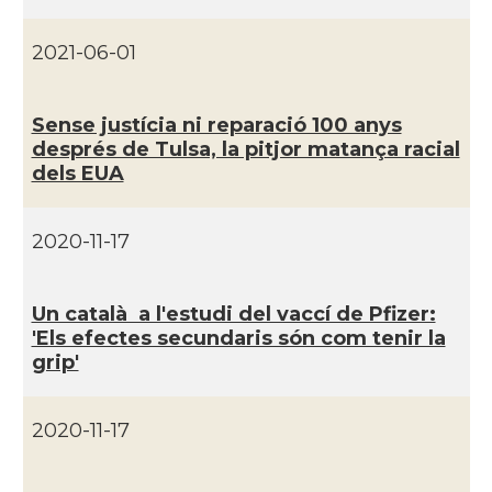
CAMON
Catalans a Maine, USA
2021-06-01
CAMON
Catalans a MIAMI
Sense justí­cia ni reparació 100 anys
després de Tulsa, la pitjor matança racial
CAMON
Catalans a MINNESOTA
dels EUA
CAMON
Catalans a NEBRASKA
2020-11-17
CAMON
Catalans a NEW MEXICO
Un català a l'estudi del vaccí­ de Pfizer:
'Els efectes secundaris són com tenir la
CAMON
Catalans a New Orleans
grip'
CAMON
CATALANS A NEW YORK
2020-11-17
CAMON
Catalans a OKLAHOMA