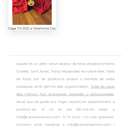
Caga Tió 2022 a Oklahoma City
Aquest és un petit recull aleatori de
fotos d'esdeveniments
(Diades, Sant Jordis, Tions) recopilades als nostre sites. Totes
les fotos són de producció pròpia o extretes de webs
públiques amb permís dels organitzadors.
Totes les cares
dels menors han d'aparèixer pixelades o distorsionades
,
llevat que els pares ens hagin autoritzar explícitament a
publicar-les. Si no és així fes-nos-ho saber a
info@catalansalmon.com. Si hi surts i no vols aparèixer,
contacta amb nosaltres a info@catalansalmon.com i