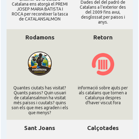
Dades del del padró de
Catalana ens atorgà el PREMI
Catalans a l'exterior des
JOSEP MARIA BATISTA I
del 2009 fins avui,
ROCA per reconéixer la tasca
desglossat per paisos i
de CATALANSALMON
anys.
Rodamons
Retorn
Quantes ciutats has visitat?
informació sobre ajuts per
Quants paisos? Quin usuari
als catalans que tornen a
de catalansalmon ha visitat
Catalunya despres
més països i cuutats? quins
d'haver viscut fora
son els que mes agraden i els
que menys?
Sant Joans
Calçotades