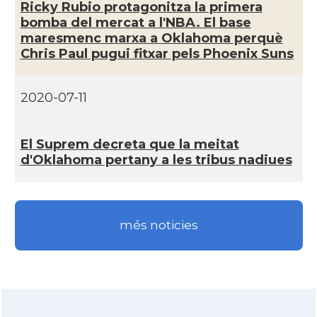
Ricky Rubio protagonitza la primera
bomba del mercat a l'NBA. El base
CAMON
Catalans a ORLANDO
maresmenc marxa a Oklahoma perquè
Chris Paul pugui fitxar pels Phoenix Suns
Catalans a Philadelphia,
CAMON
Pennsylvania, USA
2020-07-11
CAMON
Catalans a PHOENIX
El Suprem decreta que la meitat
d'Oklahoma pertany a les tribus nadiues
CAMON
Catalans a Portland (OR)
CAMON
Catalans a PROVIDENCE
més noticies
CAMON
Catalans a RENO
CAMON
Catalans a SAINT LOUIS