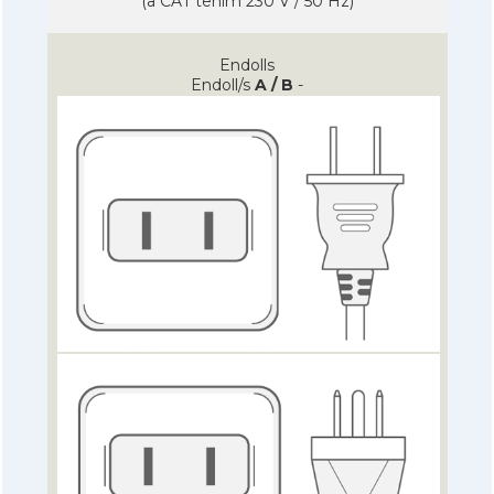
(a CAT tenim 230 V / 50 Hz)
Endolls
Endoll/s
A / B
-