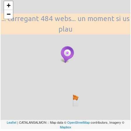
+
−
... carregant 484 webs... un moment si us
plau
Leaflet
| CATALANSALMON :: Map data ©
OpenStreetMap
contributors, Imagery ©
Mapbox