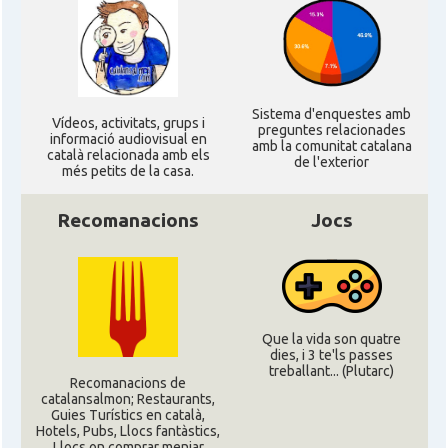
CAMON
Catalans a UTAH
CAMON
Catalans a VIRGINIA
Sistema d'enquestes amb
Ví­deos, activitats, grups i
preguntes relacionades
informació audiovisual en
amb la comunitat catalana
català relacionada amb els
CAMON
Catalans a WASHINGTON DC
de l'exterior
més petits de la casa.
Recomanacions
Jocs
CAMON
Catalans a WISCONSIN
CAMON
Catalans a WYOMING
American Institute for Catalan
Que la vida son quatre
Casal
Studies (AICS)
dies, i 3 te'ls passes
treballant... (Plutarc)
Recomanacions de
catalansalmon; Restaurants,
Casal
Casal Català de Minnesota
Guies Turístics en català,
Hotels, Pubs, Llocs fantàstics,
Llocs on comprar menjar