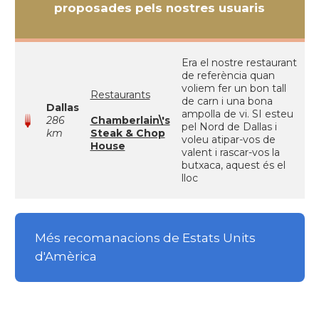
proposades pels nostres usuaris
Era el nostre restaurant
de referència quan
voliem fer un bon tall
Restaurants
de carn i una bona
Dallas
ampolla de vi. SI esteu
286
Chamberlain\'s
pel Nord de Dallas i
km
Steak & Chop
voleu atipar-vos de
House
valent i rascar-vos la
butxaca, aquest és el
lloc
Més recomanacions de Estats Units
d'Amèrica