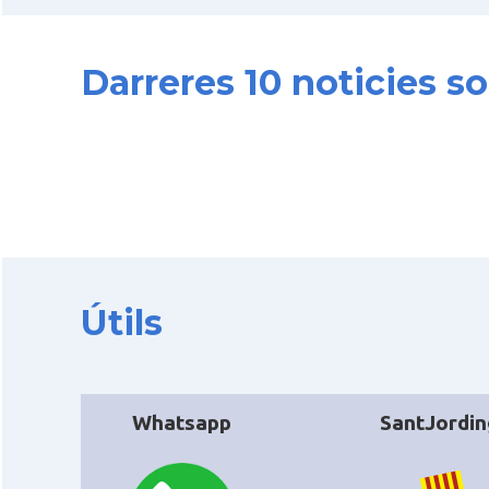
Darreres 10 noticies s
Útils
Whatsapp
SantJordin