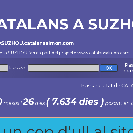
ATALANS A SUZ
//SUZHOU.catalansalmon.com
ns a SUZHOU forma part del projecte
www.catalansalmon.com
-
Pa
Passwd
per
Buscar ciutat de C
0
26
( 7.634 dies )
mesos i
dies
posant en c
n cop d'ull al site