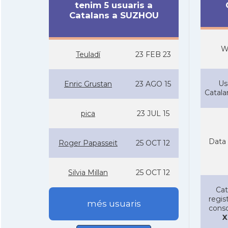
tenim 5 usuaris a
Catalans a SUZHOU
W
Teuladí­
23 FEB 23
Us
Enric Grustan
23 AGO 15
Catal
pica
23 JUL 15
Data 
Roger Papasseit
25 OCT 12
Silvia Millan
25 OCT 12
Cat
regist
més usuaris
conso
X