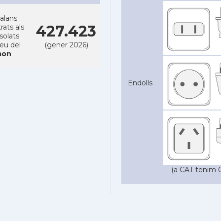
alans
427.423
rats als
solats
reu del
(gener 2026)
on
Endolls
(a CAT tenim C