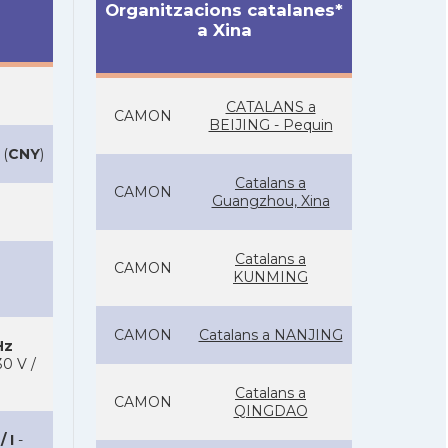
Organitzacions catalanes*
a Xina
CATALANS a
CAMON
BEIJING - Pequin
(
CNY
)
Catalans a
CAMON
Guangzhou, Xina
Catalans a
CAMON
KUNMING
CAMON
Catalans a NANJING
Hz
0 V /
Catalans a
CAMON
QINGDAO
/ I
-