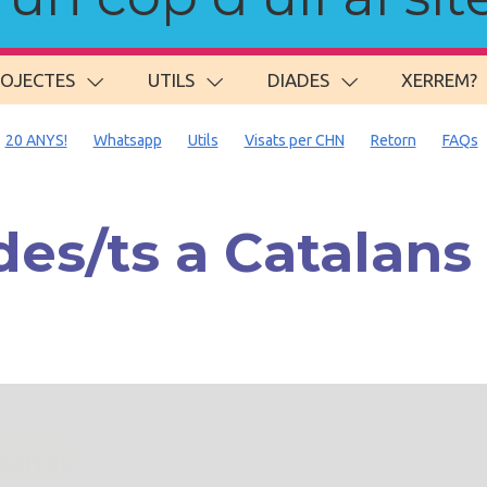
ROJECTES
UTILS
DIADES
XERREM?
20 ANYS!
Whatsapp
Utils
Visats per CHN
Retorn
FAQs
es/ts a Catalan
. carregant 484 webs... un moment si us p