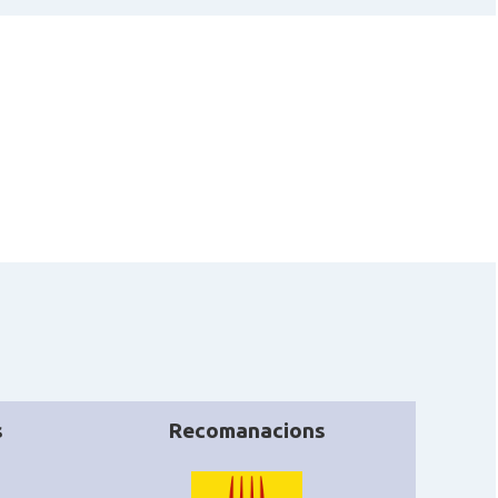
Ambaixada
Ambaixada
espanyola a Xina
* + ambaixades i consolats
s
Recomanacions