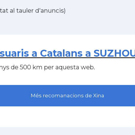
at al tauler d'anuncis)
uaris a Catalans a SUZHOU
nys de 500 km per aquesta web.
Més recomanacions de Xina