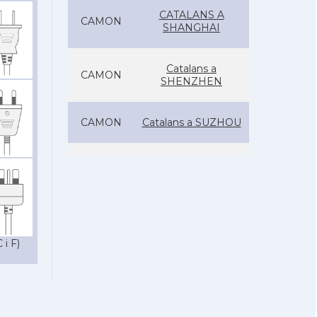
CATALANS A
CAMON
SHANGHAI
Catalans a
CAMON
SHENZHEN
CAMON
Catalans a SUZHOU
Consolat general a
Consolat
Beijing
Consolat general a
Consolat
Canton (Guangzhou)
 i F)
Consolat general a
Consolat
Shanghai