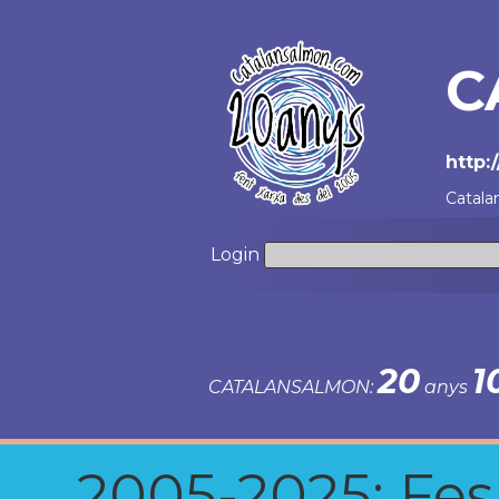
C
http:
Catala
Login
20
1
CATALANSALMON:
anys
2005-2025: Fes u