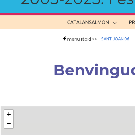
CATALANSALMON
P
menu ràpid >>
SANT JOAN 06
Benvingud
+
−
..