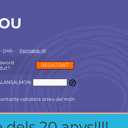
HOU
 (246) -
Permalink (#)
ssword
REGISTRA'T
dut?
ATALANSALMON:
ontacte catalans arreu del món
 dels 20 anys!!!!