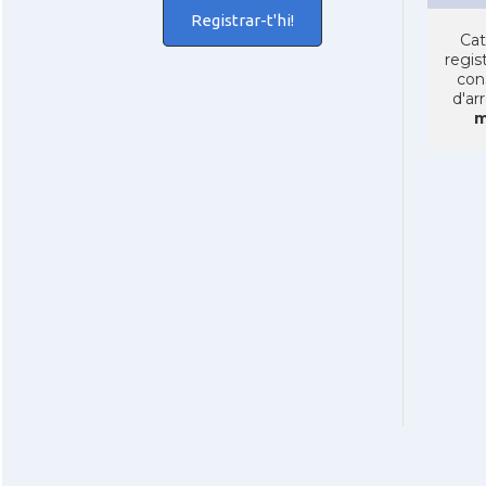
Registrar-t'hi!
Cat
regist
con
d'ar
m