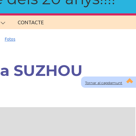
CONTACTE
Fotos
s a SUZHOU
Tornar al capdamunt
lau