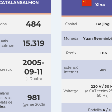
CATALANSALMON
Xina
484
ebs
Capital
Beijing
Moneda
Yuan Renminbi
uaris
15.319
ansalmon
Prefix
+ 86
2005-
Extensió
creacio
09-11
.cn
Internet
(a Dublin)
220 V / 50 
Voltatge
(a CAT tenim 23
alans
981
50 Hz)
rats als
lats de
(gener 2026)
ina
Endoll/s
A / C 