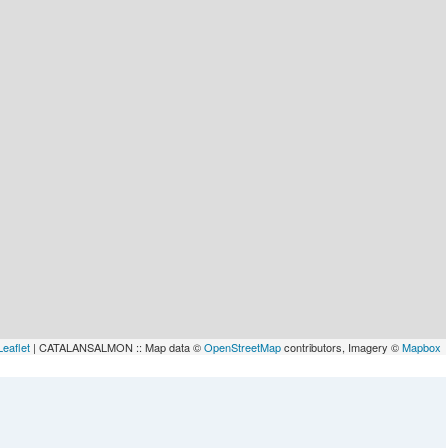
Leaflet
| CATALANSALMON :: Map data ©
OpenStreetMap
contributors, Imagery ©
Mapbox