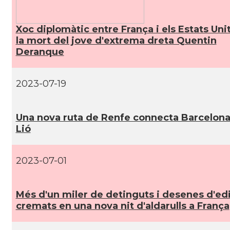
CAMON
Catalans a Rouen
Xoc diplomàtic entre França i els Estats Uni
la mort del jove d'extrema dreta Quentin
CAMON
Catalans a STRASBOURG
Deranque
CAMON
Catalans a Toulouse
2023-07-19
CAMON
Catalans a TROYES
Una nova ruta de Renfe connecta Barcelon
Lió
Ateneu Català de l'Eurodistrict Strasbour
Casal
Ortenau
2023-07-01
Casal
Casal Català de Grenoble (Maison de Catal
Més d'un miler de detinguts i desenes d'edi
Casal
Casal Català de Nantes "Tirant lo Blanc\
cremats en una nova nit d'aldarulls a França
Casal
Casal Català de Tolosa de Llenguadoc