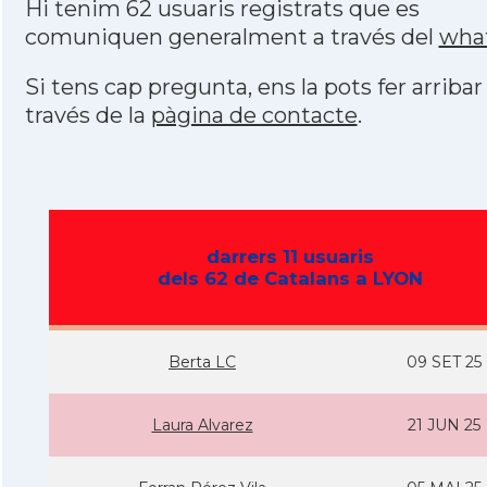
Hi tenim 62 usuaris registrats que es
comuniquen generalment a través del
wha
Si tens cap pregunta, ens la pots fer arribar
través de la
pàgina de contacte
.
darrers 11 usuaris
dels 62 de Catalans a LYON
Berta LC
09 SET 25
Laura Alvarez
21 JUN 25