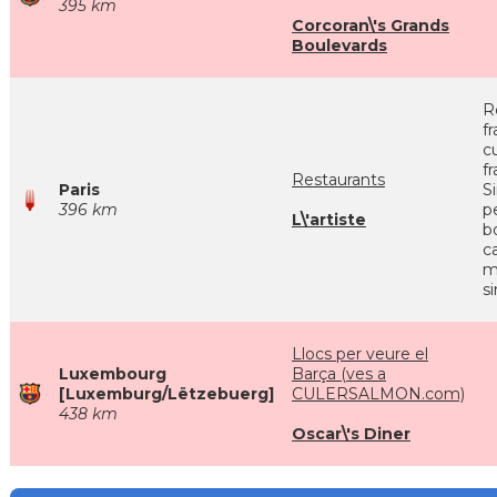
395 km
Corcoran\'s Grands
Boulevards
R
f
cu
f
Restaurants
Paris
S
396 km
p
L\'artiste
bo
c
m
s
Llocs per veure el
Luxembourg
Barça (ves a
[Luxemburg/Lëtzebuerg]
CULERSALMON.com)
438 km
Oscar\'s Diner