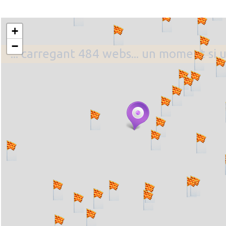
+
−
... carregant 484 webs... un moment si 