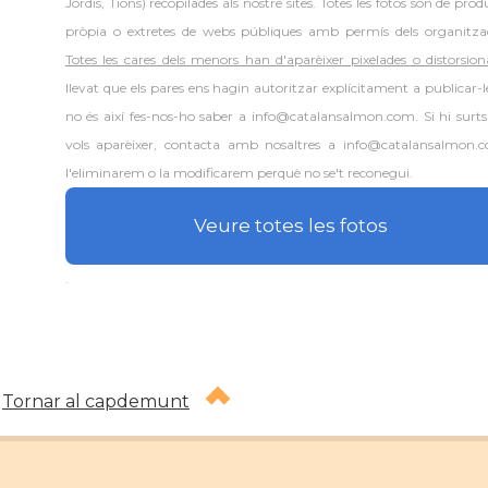
Jordis, Tions) recopilades als nostre sites. Totes les fotos són de prod
pròpia o extretes de webs públiques amb permís dels organitza
Totes les cares dels menors han d'aparèixer pixelades o distorsion
llevat que els pares ens hagin autoritzar explícitament a publicar-le
no és així fes-nos-ho saber a info@catalansalmon.com. Si hi surts
vols aparèixer, contacta amb nosaltres a info@catalansalmon.
l'eliminarem o la modificarem perquè no se't reconegui.
Veure totes les fotos
.
Tornar al capdemunt