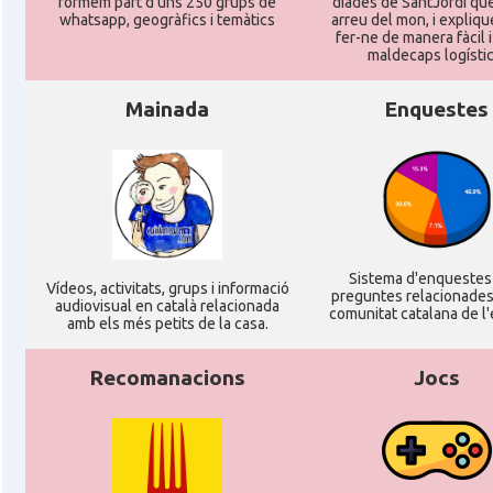
formem part d'uns 250 grups de
diades de SantJordi que
whatsapp, geogràfics i temàtics
arreu del mon, i expliq
fer-ne de manera fàcil 
Consolat
Consolat general a Toulouse
maldecaps logí­stic
Mainada
Enquestes
Ambaixada
Ambaixada espanyola a França
* + ambaixades i consolats
Sistema d'enqueste
Ví­deos, activitats, grups i informació
preguntes relacionades
audiovisual en català relacionada
comunitat catalana de l'
amb els més petits de la casa.
Recomanacions
Jocs