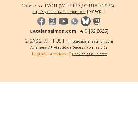
Catalans a LYON (WEB:189 / CIUTAT: 2976) -
[Nseg: 1]
http://Lyon.catalansalmon.com
Catalansalmon.com
-
4
.0 [
02·2025
]
216.73.217.1 - [ US ] -
info@catalansalmon.com
Avís legal / Protecció de Dades / Normes d'ús
T'agrada la iniciativa?
Convida'ns a un café