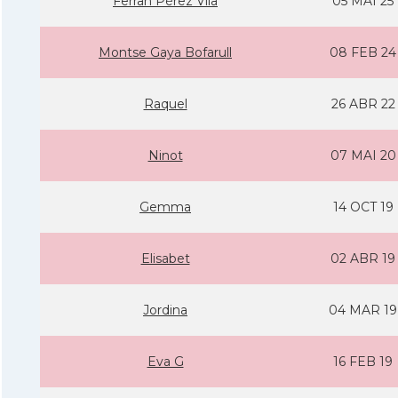
Ferran Pérez Vila
05 MAI 25
Montse Gaya Bofarull
08 FEB 24
Raquel
26 ABR 22
Ninot
07 MAI 20
Gemma
14 OCT 19
Elisabet
02 ABR 19
Jordina
04 MAR 19
Eva G
16 FEB 19