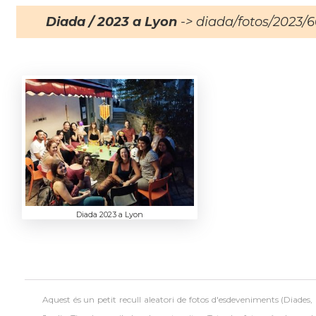
Diada / 2023 a Lyon
-> diada/fotos/2023/
Diada 2023 a Lyon
Aquest és un petit recull aleatori de
fotos d'esdeveniments (Diades,