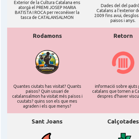
Exterior de la Cultura Catalana ens
Dades del del padr
atorgà el PREMI JOSEP MARIA
Catalans a l'exterior d
BATISTA I ROCA per reconéixer la
2009 fins avui, desglos
tasca de CATALANSALMON
paisos i anys.
Rodamons
Retorn
Quantes ciutats has visitat? Quants
informació sobre ajuts 
paisos? Quin usuari de
catalans que tornen a C
catalansalmon ha visitat més països i
despres d'haver viscu
cuutats? quins son els que mes
agraden i els que menys?
Sant Joans
Calçotades