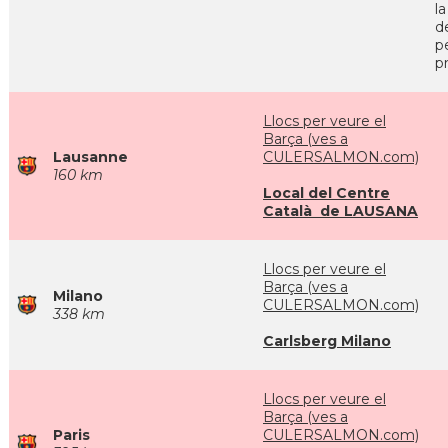
l
d
p
pr
Llocs per veure el
Barça (ves a
Lausanne
CULERSALMON.com)
160 km
Local del Centre
Català de LAUSANA
Llocs per veure el
Barça (ves a
Milano
CULERSALMON.com)
338 km
Carlsberg Milano
Llocs per veure el
Barça (ves a
Paris
CULERSALMON.com)