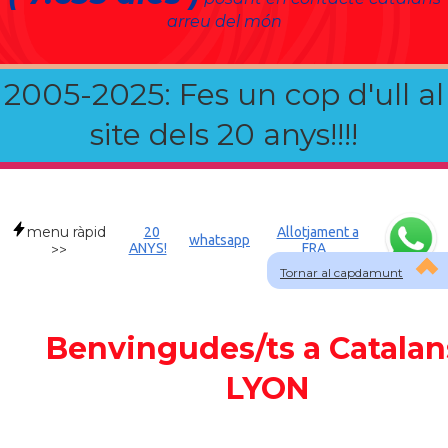
arreu del món
2005-2025: Fes un cop d'ull al
site dels 20 anys!!!!
menu ràpid
20
Allotjament a
whatsapp
ANYS!
FRA
>>
Tornar al capdamunt
Benvingudes/ts a Catalan
LYON