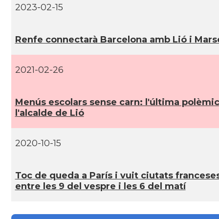
2023-02-15
Casal
Casal de Catalunya de París
Renfe connectarà Barcelona amb Lió i Marse
Casal
Centre Català d'Occitània
2021-02-26
Centre Cultural Català - Casal Jaume I 
Casal
Perpinyà
Menús escolars sense carn: l'última polèmi
l'alcalde de Lió
Casal
Cercle Català de Marsella
2020-10-15
Acció
Oficina d'ACCIÓ Paris
Toc de queda a Parí­s i vuit ciutats frances
Delegació
Delegació del Govern a França
entre les 9 del vespre i les 6 del matí­
Consolat
Consolat general a Bayonne