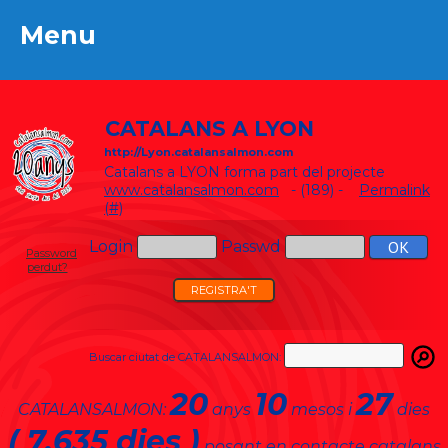
Menu
Menu
CATALANS A LYON
http://Lyon.catalansalmon.com
Catalans a LYON forma part del projecte
www.catalansalmon.com
- (189) -
Permalink
(#)
Login
Passwd
Password
perdut?
REGISTRA'T
Buscar ciutat de CATALANSALMON:
20
10
27
CATALANSALMON:
anys
mesos i
dies
( 7.635 dies )
posant en contacte catalans