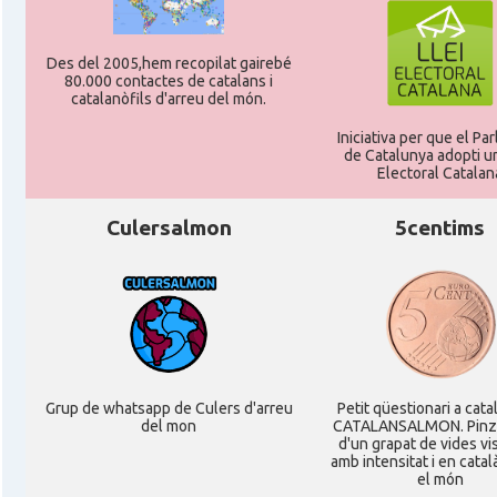
Des del 2005,hem recopilat gairebé
80.000 contactes de catalans i
catalanòfils d'arreu del món.
Iniciativa per que el Pa
de Catalunya adopti un
Electoral Catalan
Culersalmon
5centims
Grup de whatsapp de Culers d'arreu
Petit qüestionari a cata
del mon
CATALANSALMON. Pinz
d'un grapat de vides v
amb intensitat i en catal
el món