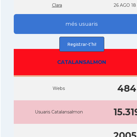
Clara
26 AGO 18
més usuaris
Registrar-t'hi!
CATALANSALMON
484
Webs
15.31
Usuaris Catalansalmon
2005