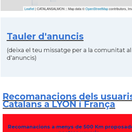
Leaflet
| CATALANSALMON :: Map data ©
OpenStreetMap
contributors, I
Tauler d'anuncis
(deixa el teu missatge per a la comunitat al
d'anuncis)
Recomanacions dels usuari
Catalans a LYON i França
Recomanacions a menys de 500 Km proposade