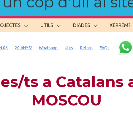
n cop d'ull al site
ROJECTES
UTILS
DIADES
XERREM?
N 06
20 ANYS!
Whatsapp
Utils
Retorn
FAQs
s/ts a Catalans
MOSCOU