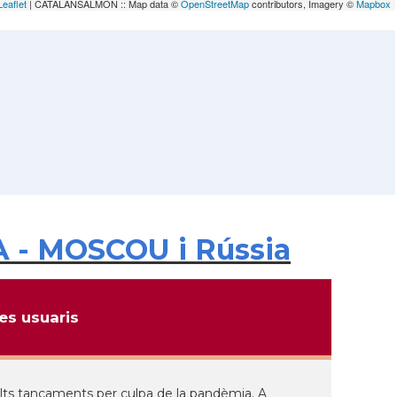
Leaflet
| CATALANSALMON :: Map data ©
OpenStreetMap
contributors, Imagery ©
Mapbox
A - MOSCOU i Rússia
s usuaris
lts tancaments per culpa de la pandèmia. A