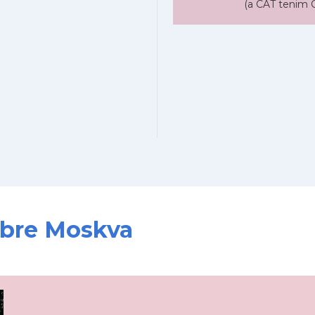
(a CAT tenim C
sobre Moskva