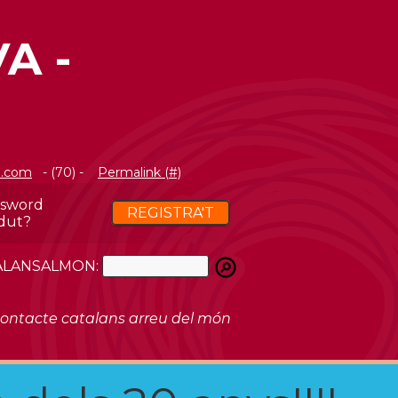
A -
n.com
- (70) -
Permalink (#)
ssword
REGISTRA'T
dut?
ATALANSALMON:
ontacte catalans arreu del món