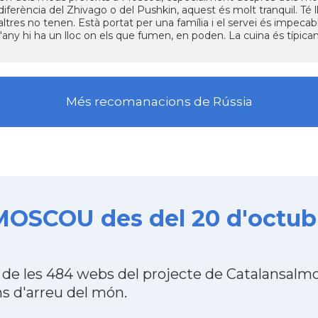
diferència del Zhivago o del Pushkin, aquest és molt tranquil. Té ll
altres no tenen. Està portat per una família i el servei és impecab
l'any hi ha un lloc on els que fumen, en poden. La cuina és típic
Més recomanacions de Rússia
MOSCOU des del 20 d'octub
e les 484 webs del projecte de Catalansalmo
s d'arreu del món.