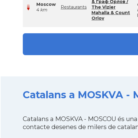
& Граф Орлов /
Moscow
Restaurants
The Vizier
4 km
Mahalla & Count
Orlov
Catalans a MOSKVA - 
Catalans a MOSKVA - MOSCOU és una d
contacte desenes de milers de catalan