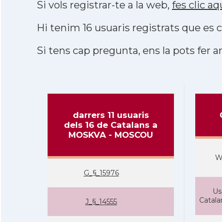
Si vols registrar-te a la web,
fes clic aq
Hi tenim 16 usuaris registrats que e
Si tens cap pregunta, ens la pots fer ar
darrers 11 usuaris
dels 16 de Catalans a
MOSKVA - MOSCOU
W
G_§_15976
Us
Catal
J_§_14555