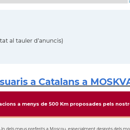
at al tauler d'anuncis)
suaris a Catalans a MOSKV
cions a menys de 500 Km proposades pels nostre
Un dels meus preferits a Moscou, especialment després dels mo