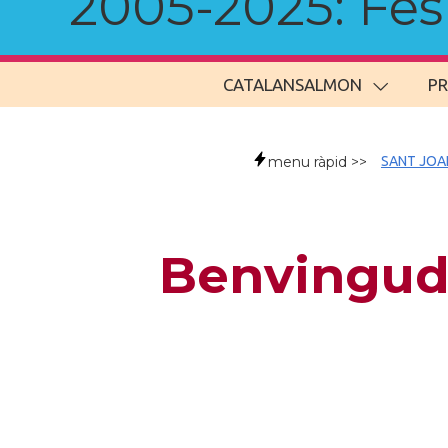
2005-2025: Fes u
CATALANSALMON
P
menu ràpid >>
SANT JOA
Benvingude