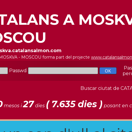
TALANS A MOSKV
SCOU
oskva.catalansalmon.com
 MOSKVA - MOSCOU forma part del projecte
www.catalansalmo
Pa
Passwd
per
Buscar ciutat de C
0
27
( 7.635 dies )
mesos i
dies
posant en c