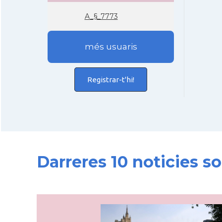
A_§_7773
més usuaris
Registrar-t'hi!
Darreres 10 noticies 