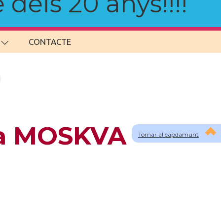
 dels 20 anys!!!!
CONTACTE
 a MOSKVA -
Tornar al capdamunt