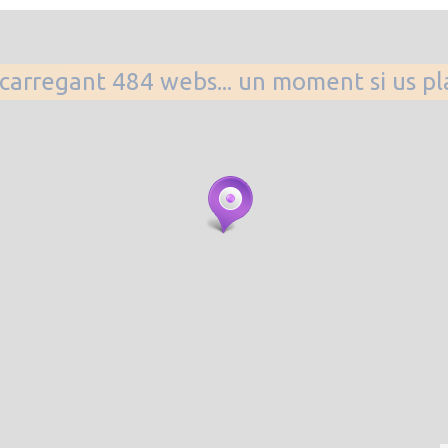
. carregant 484 webs... un moment si us p