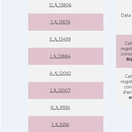
D_§_13806
Data 
J_§_13676
E_§_13499
Cat
regist
conso
I_§_12884
Rú
A_§_12092
Cat
regist
con
J_§_12007
d'ar
m
R_§_9936
J_§_9256