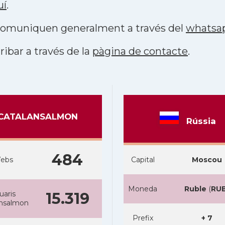
uí
.
s comuniquen generalment a través del
whatsa
ribar a través de la
pàgina de contacte
.
CATALANSALMON
Rússia
484
ebs
Capital
Moscou
Moneda
Ruble
(
RU
uaris
15.319
ansalmon
Prefix
+ 7