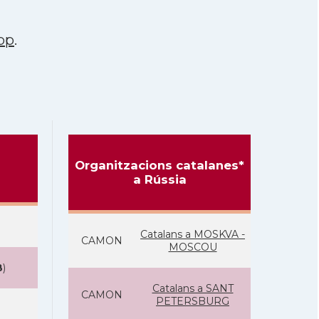
pp
.
Organitzacions catalanes*
a Rússia
Catalans a MOSKVA -
CAMON
MOSCOU
B
)
Catalans a SANT
CAMON
PETERSBURG