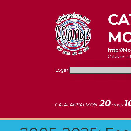
CA
MO
http://M
Catalans a
Login
20
1
CATALANSALMON:
anys