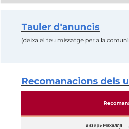
Tauler d'anuncis
(deixa el teu missatge per a la comunit
Recomanacions dels u
Recomana
Визирь Махалля