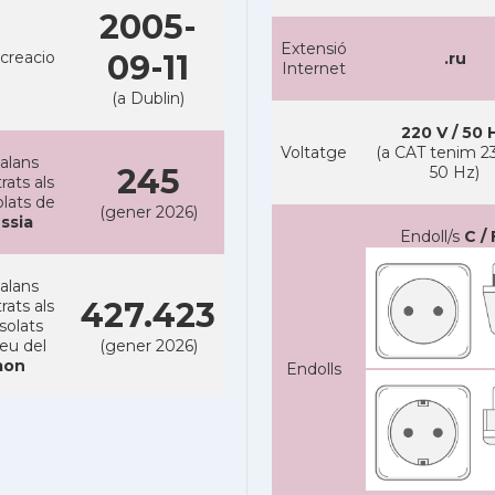
2005-
Extensió
creacio
09-11
.ru
Internet
(a Dublin)
220 V / 50 
Voltatge
(a CAT tenim 23
alans
245
50 Hz)
rats als
lats de
(gener 2026)
ssia
Endoll/s
C / 
alans
427.423
rats als
solats
reu del
(gener 2026)
on
Endolls