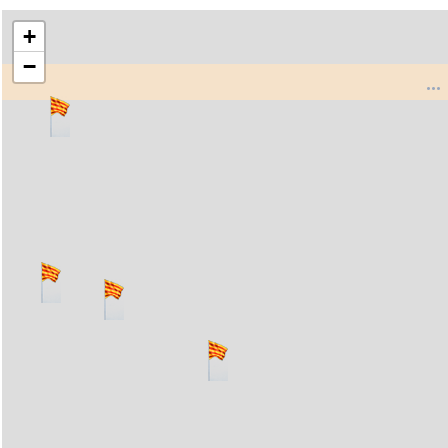
+
−
..