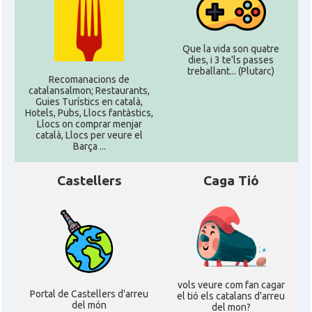
Que la vida son quatre
dies, i 3 te'ls passes
treballant... (Plutarc)
Recomanacions de
catalansalmon; Restaurants,
Guies Turístics en català,
Hotels, Pubs, Llocs fantàstics,
Llocs on comprar menjar
català, Llocs per veure el
Barça ...
Castellers
Caga Tió
vols veure com fan cagar
Portal de Castellers d'arreu
el tió els catalans d'arreu
del món
del mon?