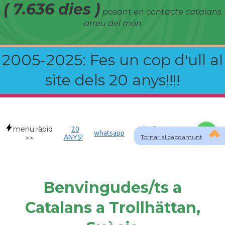
( 7.636 dies )
posant en contacte catalans
arreu del món
2005-2025: Fes un cop d'ull al
site dels 20 anys!!!!
menu ràpid
20
Allotjament a
whatsapp
ANYS!
Tornar al capdamunt
SWE
>>
Benvingudes/ts a
Catalans a Trollhättan,