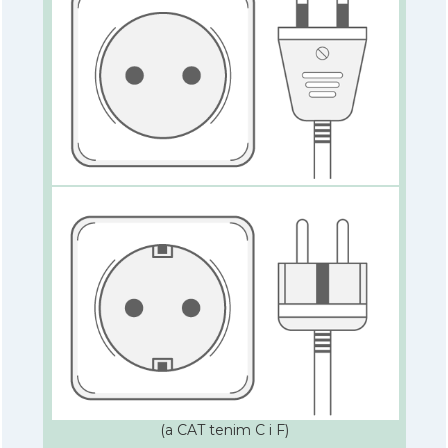
(a CAT tenim C i F)