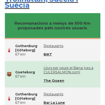
Suècia
Recomanacions a menys de 500 Km
proposades pels nostres usuaris
Gothenburg
Restaurants
[Göteborg]
67 km
BIKT
Llocs per veure el Barça (ves a
Goeteborg
CULERSALMON.com)
67 km
The Queen
Gothenburg
Restaurants
[Göteborg]
67 km
Bar La Lune