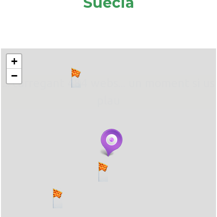
Suècia
+
−
... carregant 484 webs... un moment si us
plau