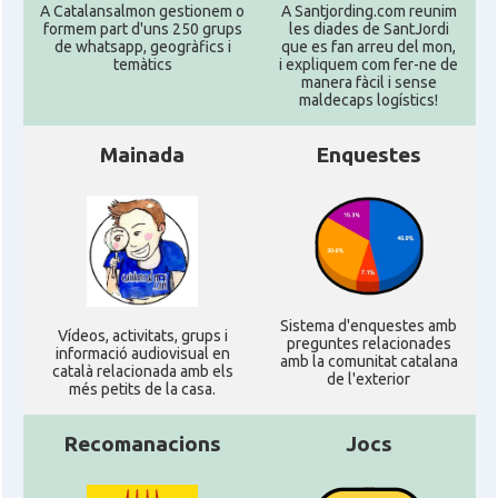
A Catalansalmon gestionem o
A Santjording.com reunim
formem part d'uns 250 grups
les diades de SantJordi
de whatsapp, geogràfics i
que es fan arreu del mon,
temàtics
i expliquem com fer-ne de
manera fàcil i sense
maldecaps logí­stics!
Mainada
Enquestes
Sistema d'enquestes amb
Ví­deos, activitats, grups i
preguntes relacionades
informació audiovisual en
amb la comunitat catalana
català relacionada amb els
de l'exterior
més petits de la casa.
Recomanacions
Jocs