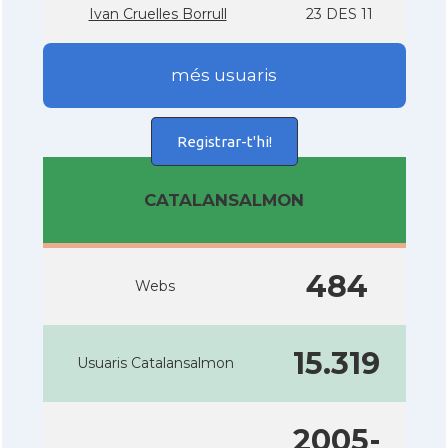
Ivan Cruelles Borrull
23 DES 11
més usuaris
Registrar-t'hi!
CATALANSALMON
484
Webs
15.319
Usuaris Catalansalmon
2005-