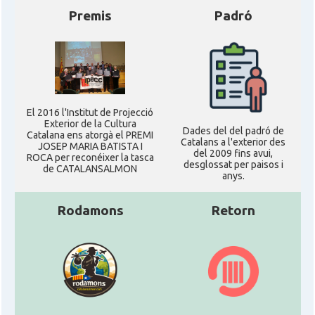
Premis
Padró
El 2016 l'Institut de Projecció
Exterior de la Cultura
Dades del del padró de
Catalana ens atorgà el PREMI
Catalans a l'exterior des
JOSEP MARIA BATISTA I
del 2009 fins avui,
ROCA per reconéixer la tasca
desglossat per paisos i
de CATALANSALMON
anys.
Rodamons
Retorn