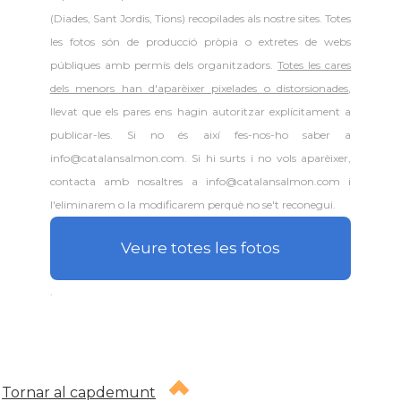
(Diades, Sant Jordis, Tions) recopilades als nostre sites. Totes
les fotos són de producció pròpia o extretes de webs
públiques amb permís dels organitzadors.
Totes les cares
dels menors han d'aparèixer pixelades o distorsionades
,
llevat que els pares ens hagin autoritzar explícitament a
publicar-les. Si no és així fes-nos-ho saber a
info@catalansalmon.com. Si hi surts i no vols aparèixer,
contacta amb nosaltres a info@catalansalmon.com i
l'eliminarem o la modificarem perquè no se't reconegui.
Veure totes les fotos
.
Tornar al capdemunt