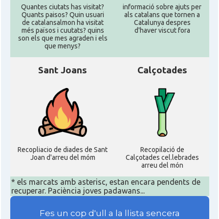
Quantes ciutats has visitat?
informació sobre ajuts per
Quants paisos? Quin usuari
als catalans que tornen a
de catalansalmon ha visitat
Catalunya despres
més països i cuutats? quins
d'haver viscut fora
son els que mes agraden i els
que menys?
Sant Joans
Calçotades
Recopliacio de diades de Sant
Recopilació de
Joan d'arreu del móm
Calçotades cel.lebrades
arreu del món
* els marcats amb asterisc, estan encara pendents de
recuperar. Paciència joves padawans...
Fes un cop d'ull a la llista sencera