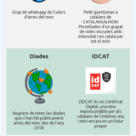
Grup de whatsapp de Culers
Petit qüestionari a
d'arreu del mon
catalans de
CATALANSALMON.
Pinzellades d'un grapat
de vides viscudes amb
intensitat i en català per
tot el món
Diades
IDCAT
L'IDCAT és un Certificat
Digital, una eina
imprescindible per als
Registre de totes les diades
catalans de l'exterior, ara,
que s'han fet públicament
i més encara en un futur
arreu del món, des de l'any
proper
2018