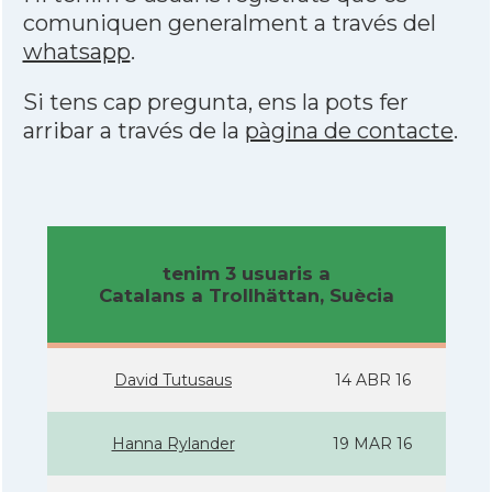
comuniquen generalment a través del
whatsapp
.
Si tens cap pregunta, ens la pots fer
arribar a través de la
pàgina de contacte
.
tenim 3 usuaris a
Catalans a Trollhättan, Suècia
David Tutusaus
14 ABR 16
Hanna Rylander
19 MAR 16