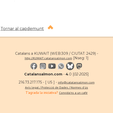
.
Tornar al capdemunt
Catalans a KUWAIT (WEB:309 / CIUTAT: 2429) -
[Nseg: 1]
http://KUWAIT.catalansalmon.com
Catalansalmon.com
-
4
.0 [
02·2025
]
216.73.217.175 - [ US ] -
info@catalansalmon.com
Avís legal / Protecció de Dades / Normes d'ús
T'agrada la iniciativa?
Convida'ns a un café