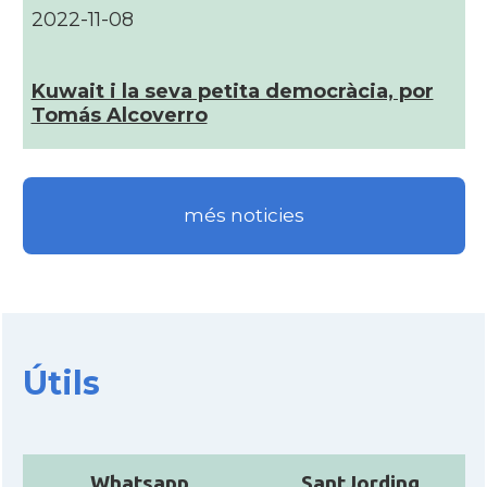
2022-11-08
Kuwait i la seva petita democràcia, por
Tomás Alcoverro
més noticies
Útils
Whatsapp
SantJording