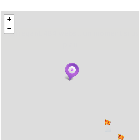
+
−
... carregant 484 webs... un moment si us
plau