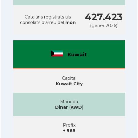
427.423
Catalans registrats als
consolats d'arreu del
mon
(gener 2026)
Kuwait
Capital
Kuwait City
Moneda
Dinar
(
KWD
)
Prefix
+ 965