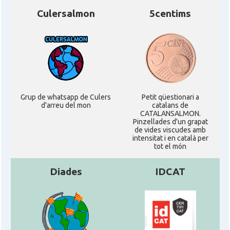
Culersalmon
5centims
Grup de whatsapp de Culers
Petit qüestionari a
d'arreu del mon
catalans de
CATALANSALMON.
Pinzellades d'un grapat
de vides viscudes amb
intensitat i en català per
tot el món
Diades
IDCAT