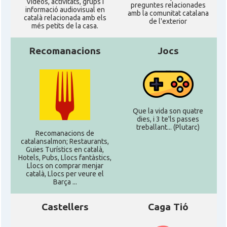
Ví­deos, activitats, grups i
preguntes relacionades
informació audiovisual en
amb la comunitat catalana
català relacionada amb els
de l'exterior
més petits de la casa.
Recomanacions
Jocs
Que la vida son quatre
dies, i 3 te'ls passes
treballant... (Plutarc)
Recomanacions de
catalansalmon; Restaurants,
Guies Turístics en català,
Hotels, Pubs, Llocs fantàstics,
Llocs on comprar menjar
català, Llocs per veure el
Barça ...
Castellers
Caga Tió