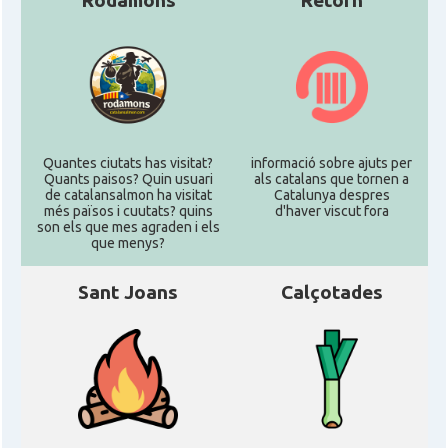
Rodamons
Retorn
Quantes ciutats has visitat?
informació sobre ajuts per
Quants paisos? Quin usuari
als catalans que tornen a
de catalansalmon ha visitat
Catalunya despres
més països i cuutats? quins
d'haver viscut fora
son els que mes agraden i els
que menys?
Sant Joans
Calçotades