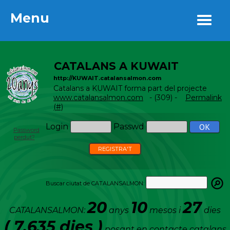
Menu
Menu
CATALANS A KUWAIT
http://KUWAIT.catalansalmon.com
Catalans a KUWAIT forma part del projecte
www.catalansalmon.com
- (309) -
Permalink
(#)
Login
Passwd
Password
perdut?
REGISTRA'T
Buscar ciutat de CATALANSALMON:
20
10
27
CATALANSALMON:
anys
mesos i
dies
( 7.635 dies )
posant en contacte catalans