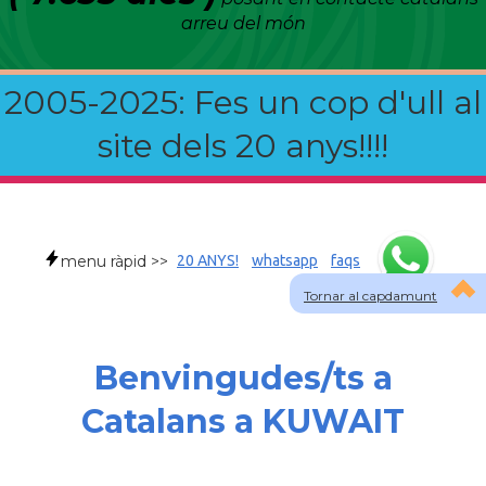
arreu del món
2005-2025: Fes un cop d'ull al
site dels 20 anys!!!!
menu ràpid >>
20 ANYS!
whatsapp
faqs
Tornar al capdamunt
Benvingudes/ts a
Catalans a KUWAIT