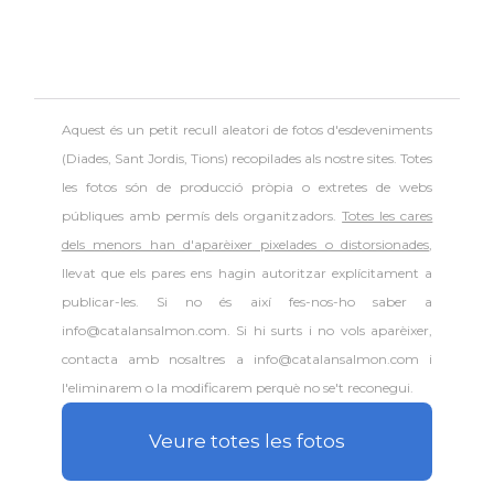
Aquest és un petit recull aleatori de
fotos d'esdeveniments
(Diades, Sant Jordis, Tions) recopilades als nostre sites. Totes
les fotos són de producció pròpia o extretes de webs
públiques amb permís dels organitzadors.
Totes les cares
dels menors han d'aparèixer pixelades o distorsionades
,
llevat que els pares ens hagin autoritzar explícitament a
publicar-les. Si no és així fes-nos-ho saber a
info@catalansalmon.com. Si hi surts i no vols aparèixer,
contacta amb nosaltres a info@catalansalmon.com i
l'eliminarem o la modificarem perquè no se't reconegui.
Veure totes les fotos