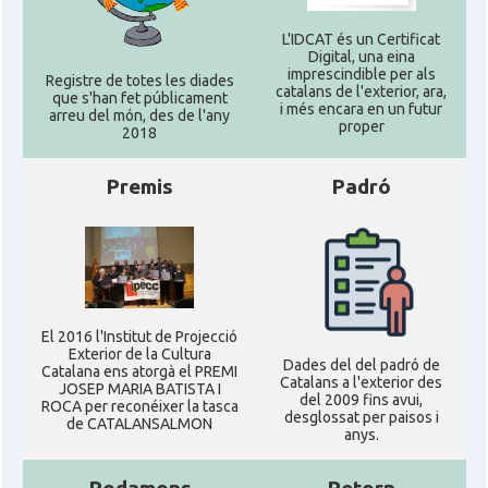
L'IDCAT és un Certificat
Digital, una eina
imprescindible per als
Registre de totes les diades
catalans de l'exterior, ara,
que s'han fet públicament
i més encara en un futur
arreu del món, des de l'any
proper
2018
Premis
Padró
El 2016 l'Institut de Projecció
Exterior de la Cultura
Dades del del padró de
Catalana ens atorgà el PREMI
Catalans a l'exterior des
JOSEP MARIA BATISTA I
del 2009 fins avui,
ROCA per reconéixer la tasca
desglossat per paisos i
de CATALANSALMON
anys.