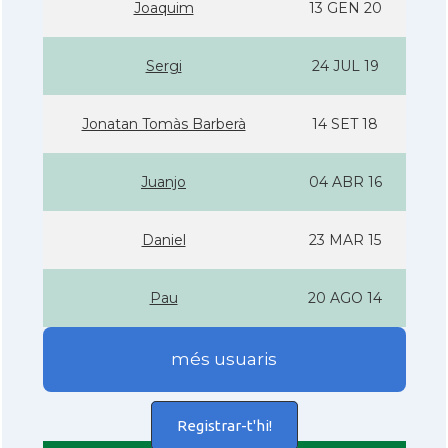
Joaquim
13 GEN 20
Sergi
24 JUL 19
Jonatan Tomàs Barberà
14 SET 18
Juanjo
04 ABR 16
Daniel
23 MAR 15
Pau
20 AGO 14
més usuaris
Registrar-t'hi!