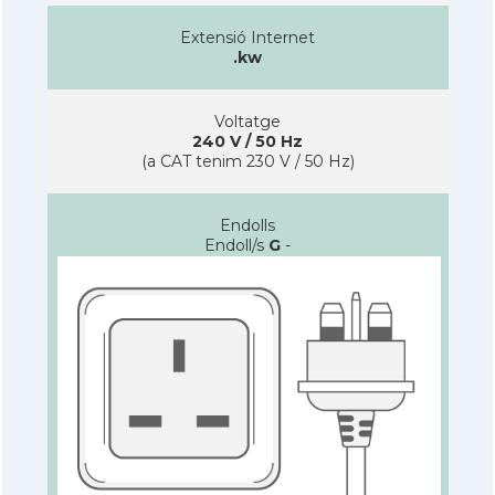
Extensió Internet
.kw
Voltatge
240 V / 50 Hz
(a CAT tenim 230 V / 50 Hz)
Endolls
Endoll/s
G
-