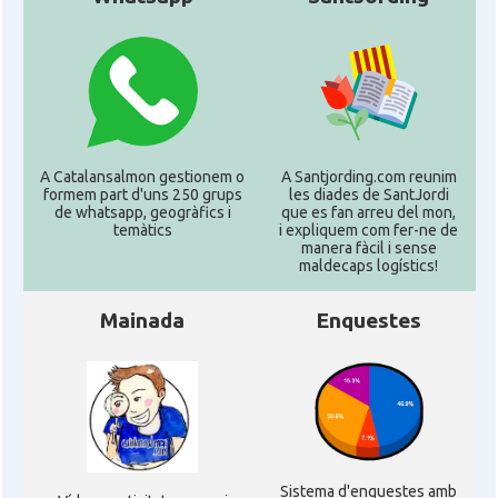
A Catalansalmon gestionem o
A Santjording.com reunim
formem part d'uns 250 grups
les diades de SantJordi
de whatsapp, geogràfics i
que es fan arreu del mon,
temàtics
i expliquem com fer-ne de
manera fàcil i sense
maldecaps logí­stics!
Mainada
Enquestes
Sistema d'enquestes amb