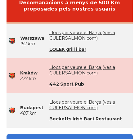
Recomanacions a menys de 500 Km
proposades pels nostres usuaris
Llocs per veure el Barça (ves a
Warszawa
CULERSALMON.com)
152 km
LOLEK grill i bar
Llocs per veure el Barça (ves a
Kraków
CULERSALMON.com)
227 km
442 Sport Pub
Llocs per veure el Barça (ves a
Budapest
CULERSALMON.com)
487 km
Becketts Irish Bar i Restaurant