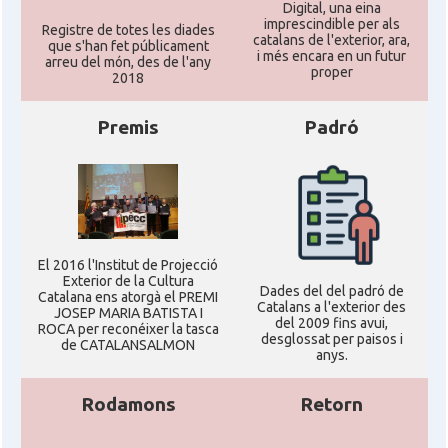
Digital, una eina
imprescindible per als
Registre de totes les diades
catalans de l'exterior, ara,
que s'han fet públicament
i més encara en un futur
arreu del món, des de l'any
proper
2018
Premis
Padró
El 2016 l'Institut de Projecció
Exterior de la Cultura
Dades del del padró de
Catalana ens atorgà el PREMI
Catalans a l'exterior des
JOSEP MARIA BATISTA I
del 2009 fins avui,
ROCA per reconéixer la tasca
desglossat per paisos i
de CATALANSALMON
anys.
Rodamons
Retorn