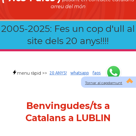
arreu del món
2005-2025: Fes un cop d'ull al
site dels 20 anys!!!!
menu ràpid >>
20 ANYS!
whatsapp
faqs
Tornar al capdamunt
Benvingudes/ts a
Catalans a LUBLIN