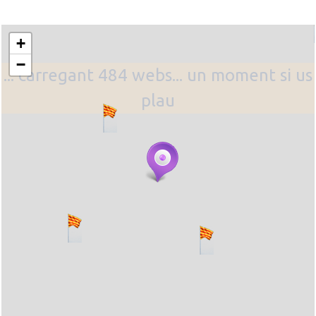
+
−
... carregant 484 webs... un moment si us
plau