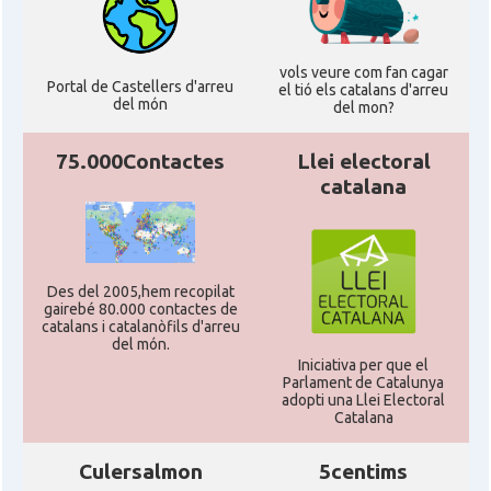
vols veure com fan cagar
Portal de Castellers d'arreu
el tió els catalans d'arreu
del món
del mon?
75.000Contactes
Llei electoral
catalana
Des del 2005,hem recopilat
gairebé 80.000 contactes de
catalans i catalanòfils d'arreu
del món.
Iniciativa per que el
Parlament de Catalunya
adopti una Llei Electoral
Catalana
Culersalmon
5centims