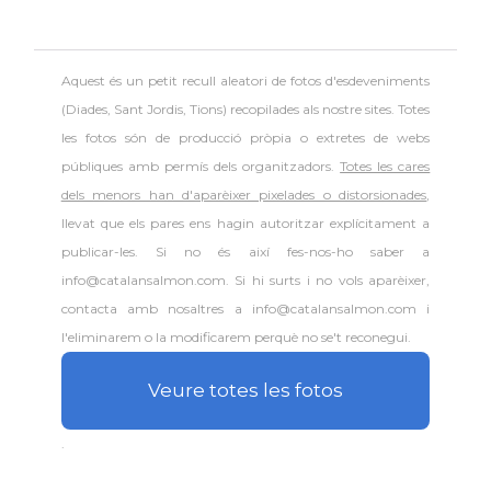
Aquest és un petit recull aleatori de
fotos d'esdeveniments
(Diades, Sant Jordis, Tions) recopilades als nostre sites. Totes
les fotos són de producció pròpia o extretes de webs
públiques amb permís dels organitzadors.
Totes les cares
dels menors han d'aparèixer pixelades o distorsionades
,
llevat que els pares ens hagin autoritzar explícitament a
publicar-les. Si no és així fes-nos-ho saber a
info@catalansalmon.com. Si hi surts i no vols aparèixer,
contacta amb nosaltres a info@catalansalmon.com i
l'eliminarem o la modificarem perquè no se't reconegui.
Veure totes les fotos
.