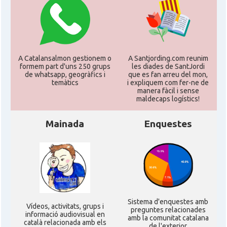
A Catalansalmon gestionem o
A Santjording.com reunim
formem part d'uns 250 grups
les diades de SantJordi
de whatsapp, geogràfics i
que es fan arreu del mon,
temàtics
i expliquem com fer-ne de
manera fàcil i sense
maldecaps logí­stics!
Mainada
Enquestes
Sistema d'enquestes amb
Ví­deos, activitats, grups i
preguntes relacionades
informació audiovisual en
amb la comunitat catalana
català relacionada amb els
de l'exterior