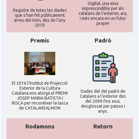
Digital, una eina
imprescindible per als
Registre de totes les diades
catalans de l'exterior, ara,
que s'han fet públicament
i més encara en un futur
arreu del món, des de l'any
proper
2018
Premis
Padró
El 2016 l'Institut de Projecció
Exterior de la Cultura
Dades del del padró de
Catalana ens atorgà el PREMI
Catalans a l'exterior des
JOSEP MARIA BATISTA I
del 2009 fins avui,
ROCA per reconéixer la tasca
desglossat per paisos i
de CATALANSALMON
anys.
Rodamons
Retorn