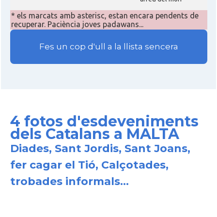
* els marcats amb asterisc, estan encara pendents de
recuperar. Paciència joves padawans...
Fes un cop d'ull a la llista sencera
4 fotos d'esdeveniments
dels Catalans a MALTA
Diades, Sant Jordis, Sant Joans,
fer cagar el Tió, Calçotades,
trobades informals...