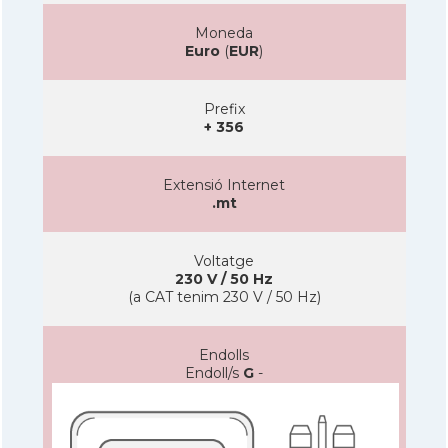
Moneda
Euro
(
EUR
)
Prefix
+ 356
Extensió Internet
.mt
Voltatge
230 V / 50 Hz
(a CAT tenim 230 V / 50 Hz)
Endolls
Endoll/s
G
-