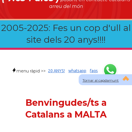
arreu del món
2005-2025: Fes un cop d'ull al
site dels 20 anys!!!!
menu ràpid >>
20 ANYS!
whatsapp
faqs
Tornar al capdamunt
Benvingudes/ts a
Catalans a MALTA