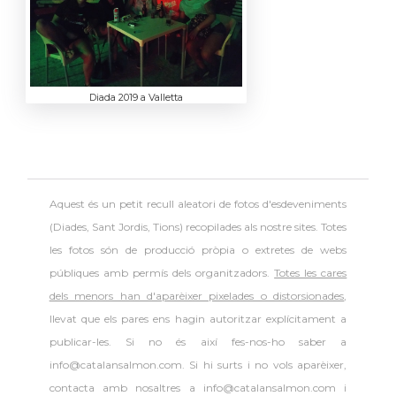
Diada 2019 a Valletta
Aquest és un petit recull aleatori de
fotos d'esdeveniments
(Diades, Sant Jordis, Tions) recopilades als nostre sites. Totes
les fotos són de producció pròpia o extretes de webs
públiques amb permís dels organitzadors.
Totes les cares
dels menors han d'aparèixer pixelades o distorsionades
,
llevat que els pares ens hagin autoritzar explícitament a
publicar-les. Si no és així fes-nos-ho saber a
info@catalansalmon.com. Si hi surts i no vols aparèixer,
contacta amb nosaltres a info@catalansalmon.com i