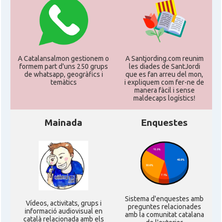
A Catalansalmon gestionem o
A Santjording.com reunim
formem part d'uns 250 grups
les diades de SantJordi
de whatsapp, geogràfics i
que es fan arreu del mon,
temàtics
i expliquem com fer-ne de
manera fàcil i sense
maldecaps logí­stics!
Mainada
Enquestes
Sistema d'enquestes amb
Ví­deos, activitats, grups i
preguntes relacionades
informació audiovisual en
amb la comunitat catalana
català relacionada amb els