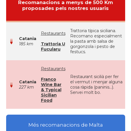
Recomanacions a menys de 500 Km
proposades pels nostres usuaris
Trattoria típica siciliana.
Restaurants
Recomano especialment
Catania
la pasta amb salsa de
185 km
Trattoria U
gorgonzola i pesto de
Fucularu
festucs.
Restaurants
Restaurant sicilià per fer
Franco
Catania
el vermut i menjar alguna
Wine Bar
227 km
cosa ràpida (paninis...).
& Typical
Servei molt bo.
Sicilian
Food
Més recomanacions de Malta