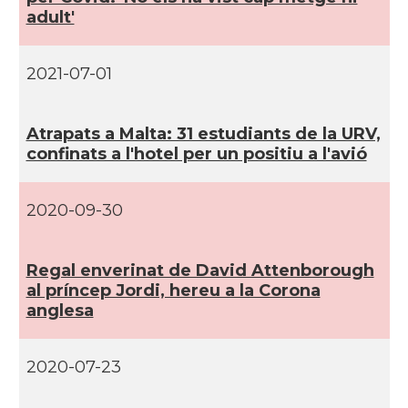
adult'
2021-07-01
Atrapats a Malta: 31 estudiants de la URV,
confinats a l'hotel per un positiu a l'avió
2020-09-30
Regal enverinat de David Attenborough
al prí­ncep Jordi, hereu a la Corona
anglesa
2020-07-23