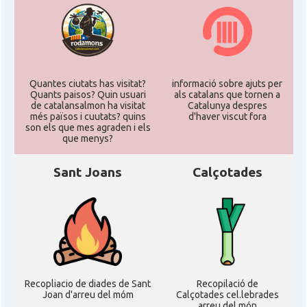
Quantes ciutats has visitat?
informació sobre ajuts per
Quants paisos? Quin usuari
als catalans que tornen a
de catalansalmon ha visitat
Catalunya despres
més països i cuutats? quins
d'haver viscut fora
son els que mes agraden i els
que menys?
Sant Joans
Calçotades
Recopliacio de diades de Sant
Recopilació de
Joan d'arreu del móm
Calçotades cel.lebrades
arreu del món