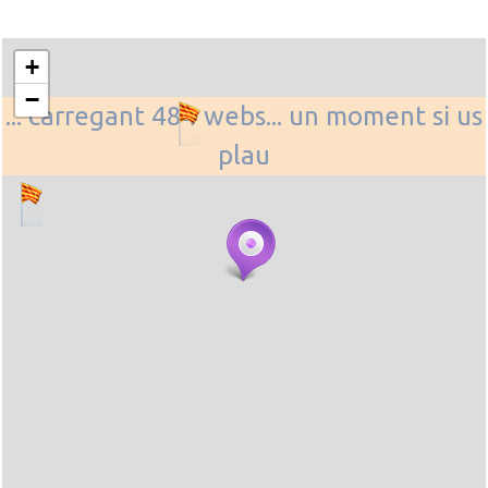
+
−
... carregant 484 webs... un moment si us
plau