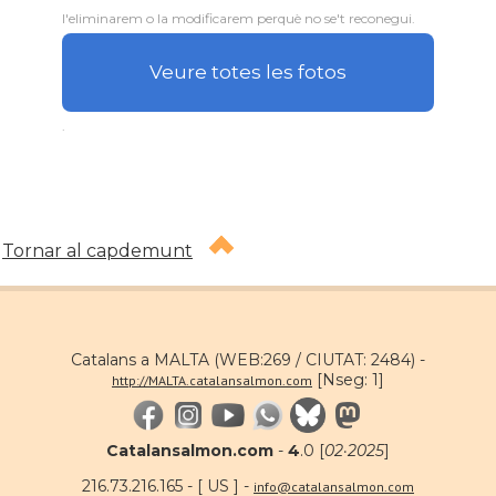
l'eliminarem o la modificarem perquè no se't reconegui.
Veure totes les fotos
.
Tornar al capdemunt
Catalans a MALTA (WEB:269 / CIUTAT: 2484) -
[Nseg: 1]
http://MALTA.catalansalmon.com
Catalansalmon.com
-
4
.0 [
02·2025
]
216.73.216.165 - [ US ] -
info@catalansalmon.com