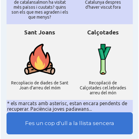
de catalansalmon ha visitat
Catalunya despres
més països i cuutats? quins
d'haver viscut fora
son els que mes agraden i els
que menys?
Sant Joans
Calçotades
Recopliacio de diades de Sant
Recopilació de
Joan d'arreu del móm
Calçotades cel.lebrades
arreu del món
* els marcats amb asterisc, estan encara pendents de
recuperar. Paciència joves padawans...
Fes un cop d'ull a la llista sencera