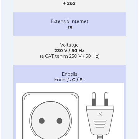
+ 262
Extensió Internet
.re
Voltatge
230 V / 50 Hz
(a CAT tenim 230 V / 50 Hz)
Endolls
Endoll/s
C / E
-