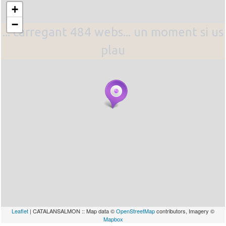
+
−
... carregant 484 webs... un moment si us
plau
Leaflet
| CATALANSALMON :: Map data ©
OpenStreetMap
contributors, Imagery ©
Mapbox