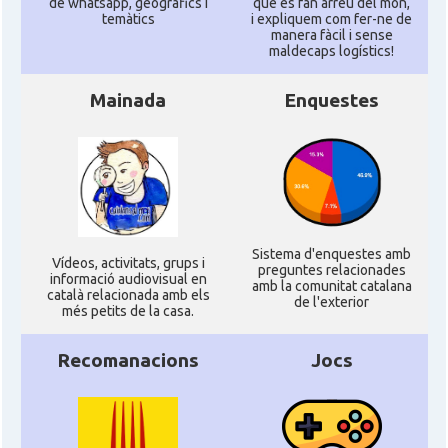
de whatsapp, geogràfics i
que es fan arreu del mon,
temàtics
i expliquem com fer-ne de
manera fàcil i sense
maldecaps logí­stics!
Mainada
Enquestes
Sistema d'enquestes amb
Ví­deos, activitats, grups i
preguntes relacionades
informació audiovisual en
amb la comunitat catalana
català relacionada amb els
de l'exterior
més petits de la casa.
Recomanacions
Jocs