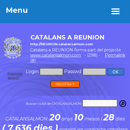
Menu
Menu
CATALANS A REUNION
http://REUNION.catalansalmon.com
Catalans a REUNION forma part del projecte
www.catalansalmon.com
- (298) -
Permalink
(#)
Login
Passwd
Password
perdut?
REGISTRA'T
Buscar ciutat de CATALANSALMON:
20
10
28
CATALANSALMON:
anys
mesos i
dies
( 7.636 dies )
posant en contacte catalans