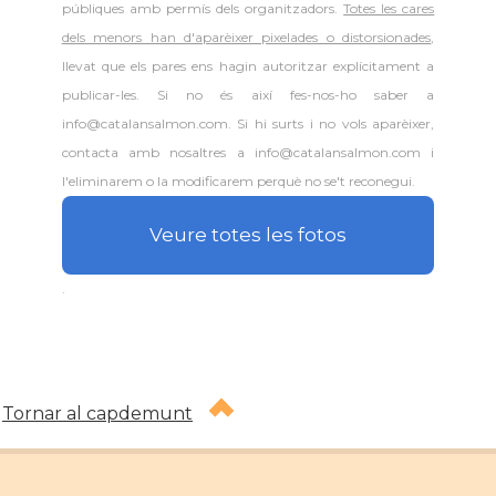
públiques amb permís dels organitzadors.
Totes les cares
dels menors han d'aparèixer pixelades o distorsionades
,
llevat que els pares ens hagin autoritzar explícitament a
publicar-les. Si no és així fes-nos-ho saber a
info@catalansalmon.com. Si hi surts i no vols aparèixer,
contacta amb nosaltres a info@catalansalmon.com i
l'eliminarem o la modificarem perquè no se't reconegui.
Veure totes les fotos
.
Tornar al capdemunt