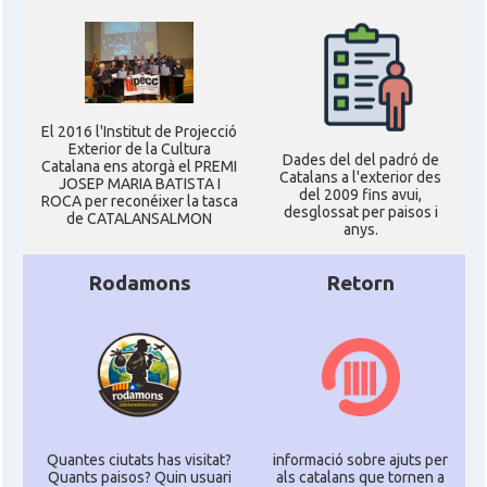
El 2016 l'Institut de Projecció
Exterior de la Cultura
Dades del del padró de
Catalana ens atorgà el PREMI
Catalans a l'exterior des
JOSEP MARIA BATISTA I
del 2009 fins avui,
ROCA per reconéixer la tasca
desglossat per paisos i
de CATALANSALMON
anys.
Rodamons
Retorn
Quantes ciutats has visitat?
informació sobre ajuts per
Quants paisos? Quin usuari
als catalans que tornen a