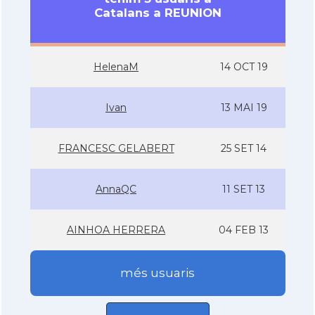
Catalans a REUNION
HelenaM
14 OCT 19
Ivan
13 MAI 19
FRANCESC GELABERT
25 SET 14
AnnaQC
11 SET 13
AINHOA HERRERA
04 FEB 13
més usuaris