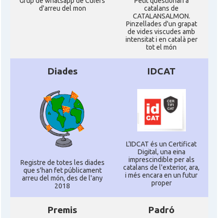
Grup de whatsapp de Culers
Petit qüestionari a
d'arreu del mon
catalans de
CATALANSALMON.
Pinzellades d'un grapat
de vides viscudes amb
intensitat i en català per
tot el món
Diades
IDCAT
L'IDCAT és un Certificat
Digital, una eina
imprescindible per als
Registre de totes les diades
catalans de l'exterior, ara,
que s'han fet públicament
i més encara en un futur
arreu del món, des de l'any
proper
2018
Premis
Padró