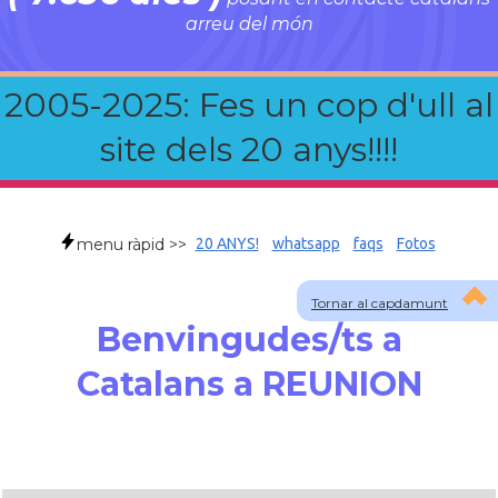
arreu del món
2005-2025: Fes un cop d'ull al
site dels 20 anys!!!!
menu ràpid >>
20 ANYS!
whatsapp
faqs
Fotos
Tornar al capdamunt
Benvingudes/ts a
Catalans a REUNION