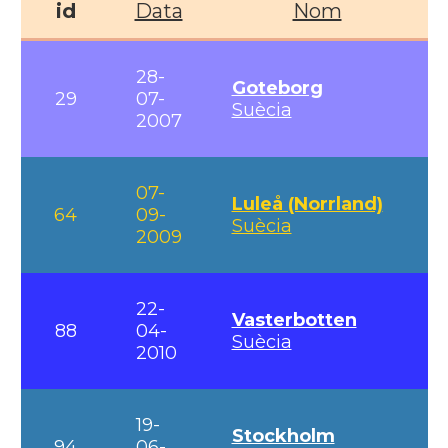
id
Data
Nom
28-
Goteborg
29
07-
Suècia
2007
07-
Luleå (Norrland)
64
09-
Suècia
2009
22-
Vasterbotten
88
04-
Suècia
2010
19-
Stockholm
94
06-