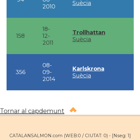
Suècia
2010
18-
Trollhattan
158
12-
Suècia
2011
08-
Karlskrona
356
09-
Suècia
2014
Tornar al capdemunt
CATALANSALMON.com (WEB:0 / CIUTAT: 0) -
[Nseg: 1]