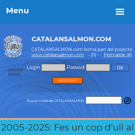
Menu
Menu
CATALANSALMON.COM
CATALANSALMON.com forma part del projecte
www.catalansalmon.com
- (0) -
Permalink (#)
Login
Passwd
Password
perdut?
REGISTRA'T
Buscar ciutat de CATALANSALMON:
2005-2025: Fes un cop d'ull al