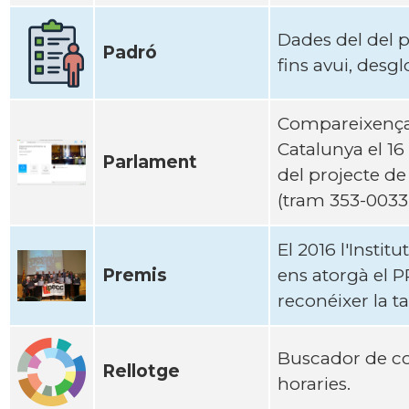
Dades del del p
Padró
fins avui, desgl
Compareixenç
Catalunya el 16 
Parlament
del projecte de 
(tram 353-0033
El 2016 l'Instit
Premis
ens atorgà el
reconéixer la
Buscador de com
Rellotge
horaries.