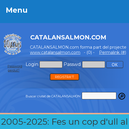
Menu
Menu
CATALANSALMON.COM
CATALANSALMON.com forma part del projecte
www.catalansalmon.com
- (0) -
Permalink (#)
Login
Passwd
Password
perdut?
REGISTRA'T
Buscar ciutat de CATALANSALMON:
2005-2025: Fes un cop d'ull al