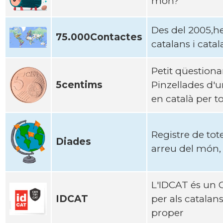
mon?
Des del 2005,h
75.000Contactes
catalans i cata
Petit qüestion
5centims
Pinzellades d'u
en català per t
Registre de tot
Diades
arreu del món, 
L'IDCAT és un C
IDCAT
per als catalans
proper