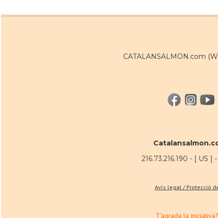
CATALANSALMON.com (WEB:
Catalansalmon.c
216.73.216.190 - [ US ] 
Avís legal / Protecció 
T'agrada la iniciativa