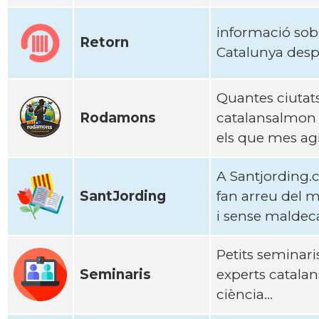
informació sobr
Retorn
Catalunya despr
Quantes ciutats
Rodamons
catalansalmon h
els que mes ag
A Santjording.
SantJording
fan arreu del 
i sense maldecap
Petits seminari
Seminaris
experts catalan
ciència...