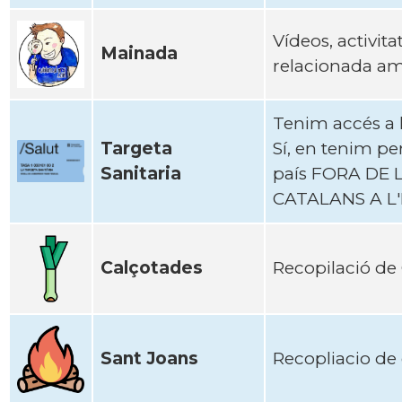
Ví­deos, activit
Mainada
relacionada amb
Tenim accés a la
Targeta
Sí, en tenim pe
Sanitaria
país FORA DE L
CATALANS A L'
Calçotades
Recopilació de
Sant Joans
Recopliacio de