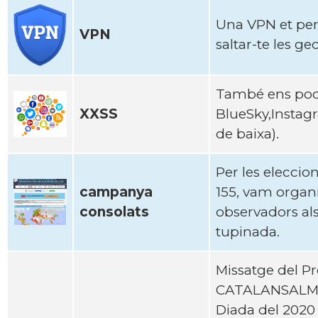
Una VPN et perm
VPN
saltar-te les ge
També ens pod
XXSS
BlueSky,Instag
de baixa).
Per les eleccio
campanya
155, vam organ
consolats
observadors als
tupinada.
Missatge del P
CATALANSALMON 
Diada del 2020 d