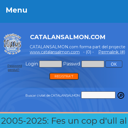
Menu
Menu
CATALANSALMON.COM
CATALANSALMON.com forma part del projecte
www.catalansalmon.com
- (0) -
Permalink (#)
Login
Passwd
Password
perdut?
REGISTRA'T
Buscar ciutat de CATALANSALMON:
2005-2025: Fes un cop d'ull al