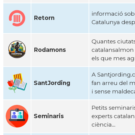
informació sobr
Retorn
Catalunya despr
Quantes ciutats
Rodamons
catalansalmon h
els que mes ag
A Santjording.
SantJording
fan arreu del 
i sense maldecap
Petits seminari
Seminaris
experts catalan
ciència...