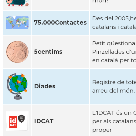
mon?
Des del 2005,h
75.000Contactes
catalans i cata
Petit qüestion
5centims
Pinzellades d'u
en català per t
Registre de tot
Diades
arreu del món, 
L'IDCAT és un C
IDCAT
per als catalans
proper