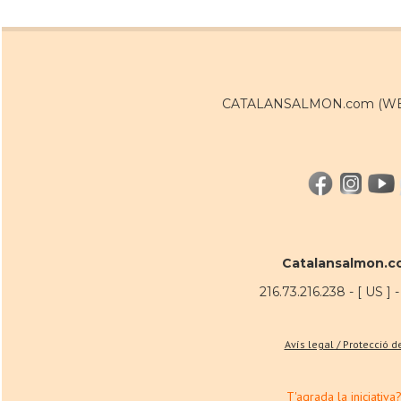
CATALANSALMON.com (WEB:
Catalansalmon.c
216.73.216.238 - [ US ] 
Avís legal / Protecció 
T'agrada la iniciativa