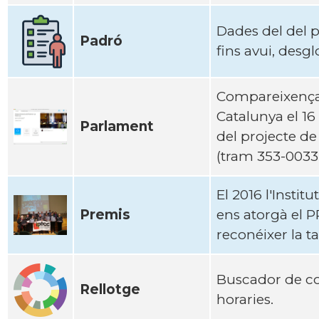
Dades del del p
Padró
fins avui, desgl
Compareixenç
Catalunya el 16 
Parlament
del projecte de 
(tram 353-0033
El 2016 l'Instit
Premis
ens atorgà el
reconéixer la
Buscador de com
Rellotge
horaries.