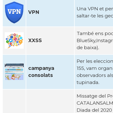
Una VPN et perm
VPN
saltar-te les ge
També ens pod
XXSS
BlueSky,Instag
de baixa).
Per les eleccio
campanya
155, vam organ
consolats
observadors als
tupinada.
Missatge del P
CATALANSALMON 
Diada del 2020 d