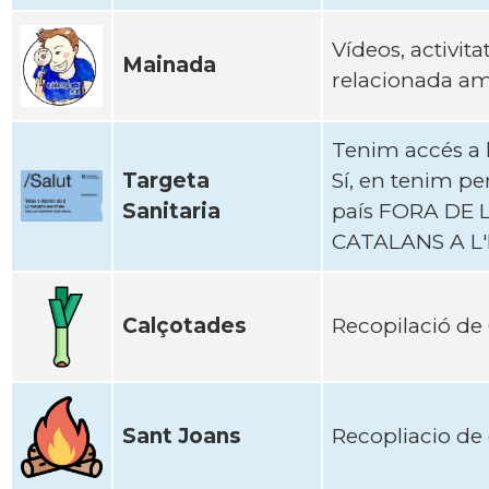
Ví­deos, activit
Mainada
relacionada amb
Tenim accés a la
Targeta
Sí, en tenim pe
Sanitaria
país FORA DE L
CATALANS A L'
Calçotades
Recopilació de
Sant Joans
Recopliacio de