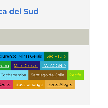
a del Sud
ourenço, Minas Gerais
Sao Paulo
onia
Mato Grosso
PATAGONIA
Cochabamba
Santiago de Chile
Recife
Quito
Bucaramanga
Porto Alegre