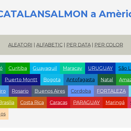
CATALANSALMON a Amèric
ALEATORI
|
ALFABETIC
|
PER DATA
|
PER COLOR
có
Curitiba
Guayaquil
Maracay
URUGUAY
São L
Puerto Montt
Bogota
Antofagasta
Natal
Amaz
iro
Rosario
Buenos Aires
Cordoba
FORTALEZA
Brasilia
Costa Rica
Caracas
PARAGUAY
Maringá
los