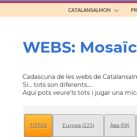
CATALANSALMON
P
WEBS: Mosaïc
Cadascuna de les webs de Catalansalm
Si... tots son diferents....
Aquí pots veure'ls tots i jugar una mica
TOTES
Europa (223)
Àsia (59)