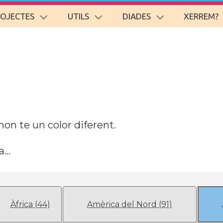
ROJECTES
UTILS
DIADES
XERREM?
on te un color diferent.
...
Àfrica (44)
Amèrica del Nord (91)