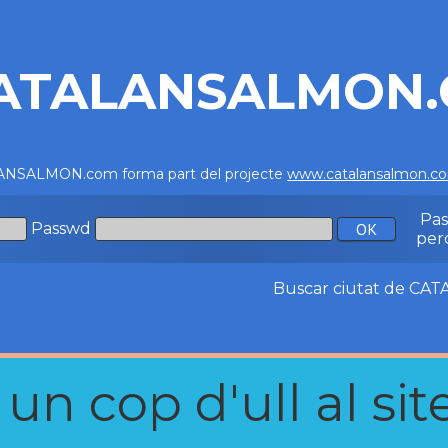
ATALANSALMON
NSALMON.com forma part del projecte
www.catalansalmon.c
Pa
Passwd
per
Buscar ciutat de C
n cop d'ull al site