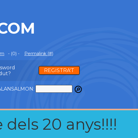
.COM
om
- (0) -
Permalink (#)
ssword
REGISTRA'T
dut?
ATALANSALMON:
 dels 20 anys!!!!