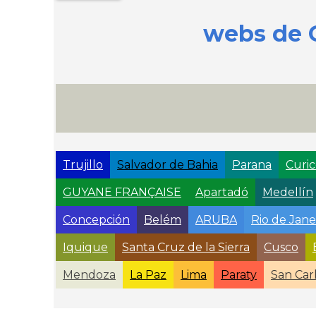
webs de 
Trujillo
Salvador de Bahia
Parana
Curi
GUYANE FRANÇAISE
Apartadó
Medellín
Concepción
Belém
ARUBA
Rio de Jane
Iquique
Santa Cruz de la Sierra
Cusco
Mendoza
La Paz
Lima
Paraty
San Car