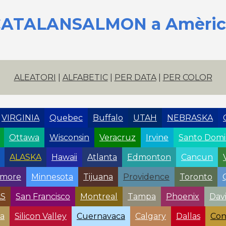
CATALANSALMON a Amèrica
ALEATORI
|
ALFABETIC
|
PER DATA
|
PER COLOR
VIRGINIA
Quebec
Buffalo
UTAH
NEBRASKA
Ottawa
Wisconsin
Veracruz
Irvine
Santo Dom
ALASKA
Hawaii
Atlanta
Edmonton
Cancun
imore
Minnesota
Tijuana
Providence
Toronto
AS
San Francisco
Montreal
Tampa
Phoenix
Davi
a
Silicon Valley
Cuernavaca
Calgary
Dallas
Con