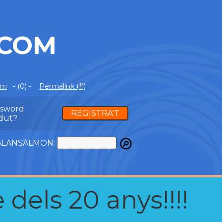
.COM
om
- (0) -
Permalink (#)
ssword
REGISTRA'T
dut?
ATALANSALMON:
 dels 20 anys!!!!