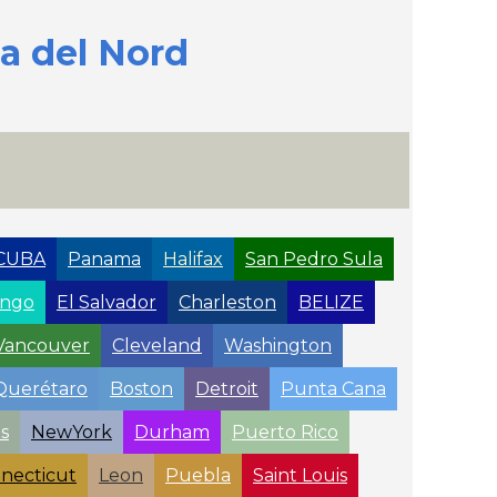
 del Nord
CUBA
Panama
Halifax
San Pedro Sula
ingo
El Salvador
Charleston
BELIZE
Vancouver
Cleveland
Washington
Querétaro
Boston
Detroit
Punta Cana
s
NewYork
Durham
Puerto Rico
necticut
Leon
Puebla
Saint Louis