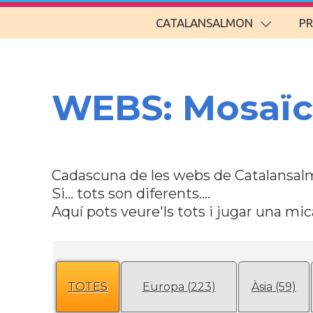
CATALANSALMON
P
WEBS: Mosaïc
Cadascuna de les webs de Catalansalm
Si... tots son diferents....
Aquí pots veure'ls tots i jugar una mica
TOTES
Europa (223)
Àsia (59)