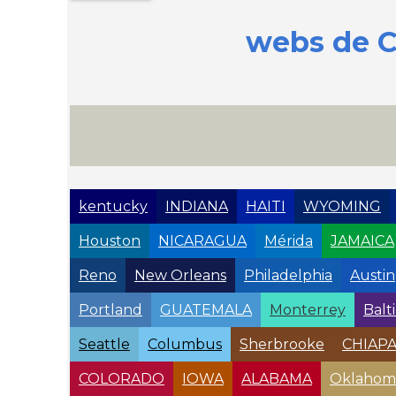
webs de 
kentucky
INDIANA
HAITI
WYOMING
Houston
NICARAGUA
Mérida
JAMAICA
Reno
New Orleans
Philadelphia
Austin
Portland
GUATEMALA
Monterrey
Balt
Seattle
Columbus
Sherbrooke
CHIAP
COLORADO
IOWA
ALABAMA
Oklahom