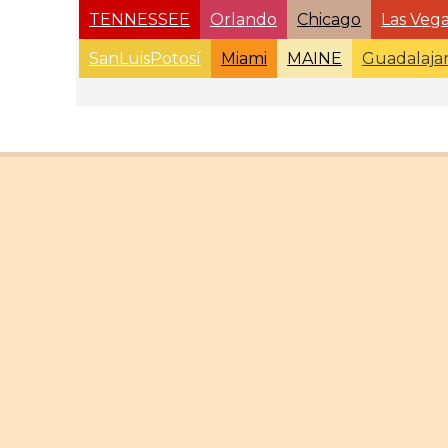
TENNESSEE
Orlando
Chicago
Las Veg
SanLuisPotosí
Miami
MAINE
Guadalaja