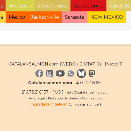
as
Honduras
Villahermosa
Guadeloupe
San Anto
ra
Mexico
Jacksonville
Sarasota
NEW MEXICO
CATALANSALMON.com (WEB:0 / CIUTAT: 0) -
[Nseg: 1]
Catalansalmon.com
-
4
.0 [
02·2025
]
216.73.216.157 - [ US ] -
info@catalansalmon.com
Avís legal / Protecció de Dades / Normes d'ús
T'agrada la iniciativa?
Convida'ns a un café