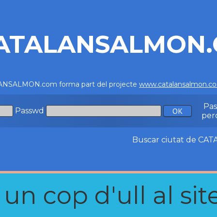
ATALANSALMON
NSALMON.com forma part del projecte
www.catalansalmon.c
Pa
Passwd
per
Buscar ciutat de C
n cop d'ull al site