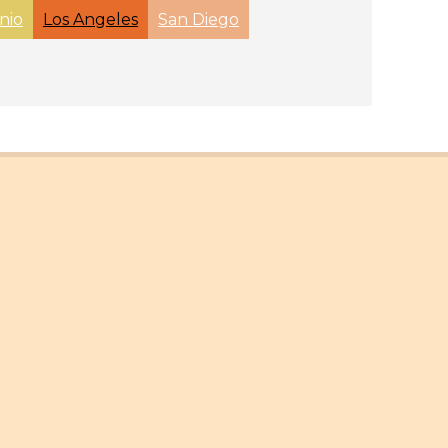
nio
Los Angeles
San Diego