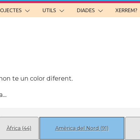
ROJECTES
UTILS
DIADES
XERREM?
on te un color diferent.
...
Àfrica (44)
Amèrica del Nord (91)