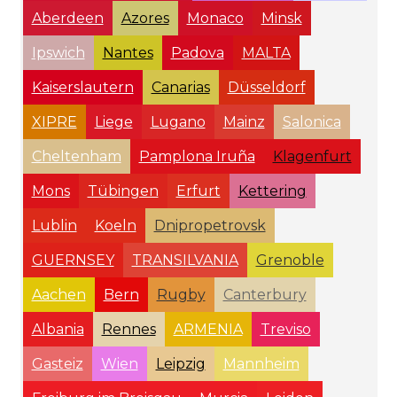
Aberdeen
Azores
Monaco
Minsk
Ipswich
Nantes
Padova
MALTA
Kaiserslautern
Canarias
Düsseldorf
XIPRE
Liege
Lugano
Mainz
Salonica
Cheltenham
Pamplona Iruña
Klagenfurt
Mons
Tübingen
Erfurt
Kettering
Lublin
Koeln
Dnipropetrovsk
GUERNSEY
TRANSILVANIA
Grenoble
Aachen
Bern
Rugby
Canterbury
Albania
Rennes
ARMENIA
Treviso
Gasteiz
Wien
Leipzig
Mannheim