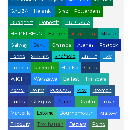
GALIZA
Helsinki
Graz
Rotterdam
Budapest
Donostia
BULGARIA
HEIDELBERG
Bangor
Augsburg
Milano
Galway
Baku
Granada
Atenes
Rostock
Torino
SERBIA
Sheffield
CRETA
Lviv
Tromso
Rovereto
Huelva
Corfu
WIGHT
Warszawa
Belfast
Timisoara
Kassel
Reims
KOSOVO
Kiev
Bremen
Turku
Glasgow
Zurich
Dublín
Troyes
Marseille
Estònia
Bournemouth
Krakow
Fribourg
Trollhattan
Beziers
Porto