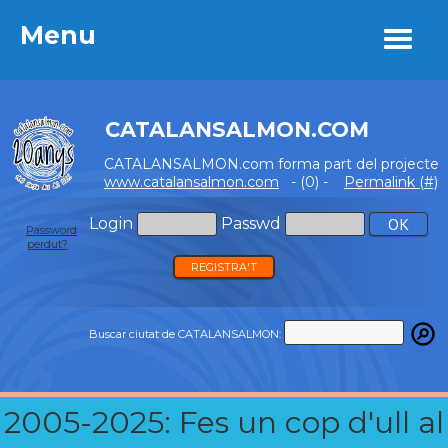
Menu
Menu
CATALANSALMON.COM
CATALANSALMON.com forma part del projecte
www.catalansalmon.com
- (0) -
Permalink (#)
Login
Passwd
Password
perdut?
REGISTRA'T
Buscar ciutat de CATALANSALMON:
2005-2025: Fes un cop d'ull al