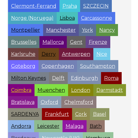
Clermont-Ferrand
Praha
SZCZECIN
Norge (Noruega)
Lisboa
Carcassonne
Montpellier
Manchester
York
Nancy
Brusselles
Mallorca
Gent
Firenze
Karlsruhe
Derry
Antwerpen
Nice
Goteborg
Copenhagen
Southampton
Milton Keynes
Delft
Edinburgh
Roma
Coimbra
Muenchen
London
Darmstadt
Bratislava
Oxford
Chelmsford
SARDENYA
Frankfurt
Cork
Basel
Andorra
Leicester
Malaga
Bath