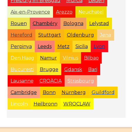
Freiburg im Breisgau
Murcia
Leiden
Aix-en-Provence
Arezzo
Neuchatel
Rouen
Chambéry
Bologna
Lelystad
Hereford
Stuttgart
Oldenburg
Jena
Perpinya
Leeds
Metz
Sicilia
Lyon
Den Haag
Namur
Vilnius
Bilbao
Bucuresti
Brugge
Gdansk
Bari
Lausanne
CROÀCIA
Strasbourg
Cambridge
Bonn
Nürnberg
Guildford
Lincoln
Heilbronn
WROCLAW