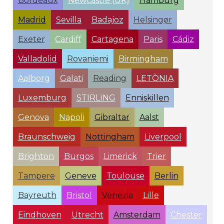
Bordeaux
Newcastle (UK)
Hamburg
Madrid
Sevilla
Badajoz
Helsingør
Exeter
Cardiff
Cartagena
Paris
Cádiz
Valladolid
Rovaniemi
Birmingham
Aalborg
Galati
Reading
LETÒNIA
Luxemburg
STIRLING
Enniskillen
Genova
Napoli
Gibraltar
Aalst
Braunschweig
Nottingham
Liverpool
Brighton
Burgos
Limerick
Trier
Tampere
Geneve
Toulouse
Berlin
Bayreuth
Bristol
Venezia
Lille
Eindhoven
Utrecht
Amsterdam
Chester