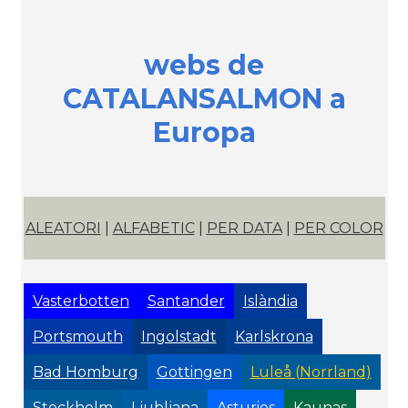
webs de
CATALANSALMON a
Europa
ALEATORI
|
ALFABETIC
|
PER DATA
|
PER COLOR
Vasterbotten
Santander
Islàndia
Portsmouth
Ingolstadt
Karlskrona
Bad Homburg
Gottingen
Luleå (Norrland)
Stockholm
Ljubljana
Asturies
Kaunas