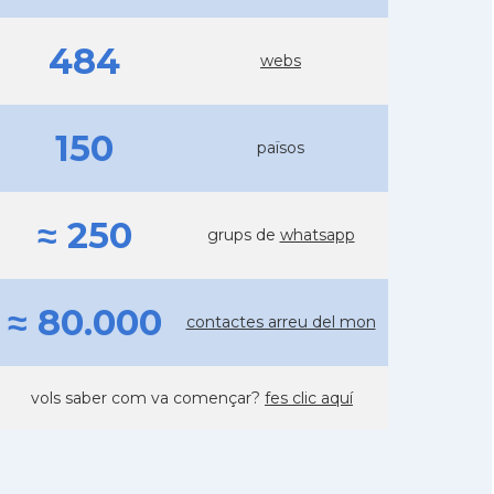
484
webs
150
països
≈ 250
grups de
whatsapp
≈ 80.000
contactes arreu del mon
vols saber com va començar?
fes clic aquí