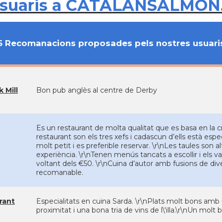
usuaris a CATALANSALMON
6 Recomanacions proposades pels nostres usuari
k Mill
Bon pub anglès al centre de Derby
Es un restaurant de molta qualitat que es basa en la cre
restaurant son els tres xefs i cadascun d’ells està espec
molt petit i es preferible reservar. \r\nLes taules son 
experiència. \r\nTenen menús tancats a escollir i els v
voltant dels €50. \r\nCuina d’autor amb fusions de diver
recomanable.
rant
Especialitats en cuina Sarda. \r\nPlats molt bons am
proximitat i una bona tria de vins de l\'illa.\r\nUn molt 