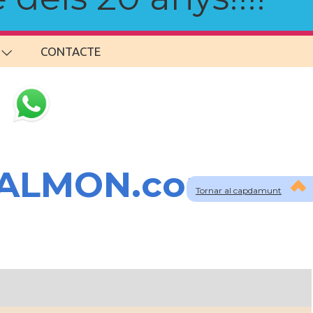
CONTACTE
SALMON.com
Tornar al capdamunt