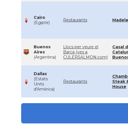
Cairo
Restaurants
Madele
(Egipte)
Buenos
Llocs per veure el
Casal 
Aires
Barça (ves a
Catalu
(Argentina)
CULERSALMON.com)
Buenos
Dallas
Chambe
(Estats
Restaurants
Steak 
Units
House
d'Amèrica)