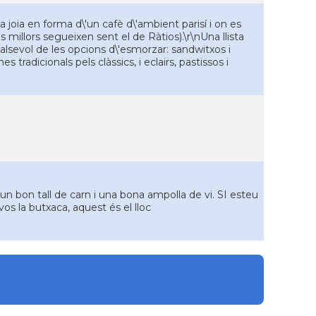
joia en forma d\'un cafè d\'ambient parisí i on es
 millors segueixen sent el de Ràtios).\r\nUna llista
alsevol de les opcions d\'esmorzar: sandwitxos i
tradicionals pels clàssics, i eclairs, pastissos i
un bon tall de carn i una bona ampolla de vi. SI esteu
vos la butxaca, aquest és el lloc