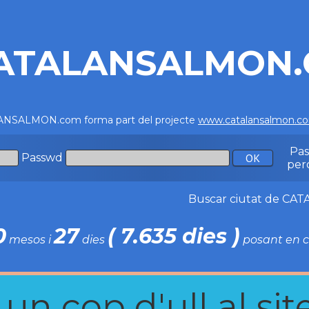
ATALANSALMON
NSALMON.com forma part del projecte
www.catalansalmon.c
Pa
Passwd
per
Buscar ciutat de C
0
27
( 7.635 dies )
mesos i
dies
posant en c
n cop d'ull al site