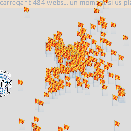
. carregant 484 webs... un moment si us p