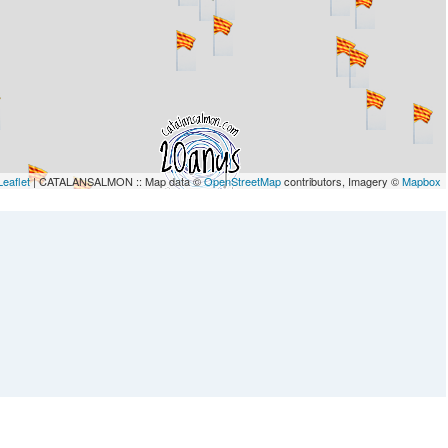
Leaflet
| CATALANSALMON :: Map data ©
OpenStreetMap
contributors, Imagery ©
Mapbox