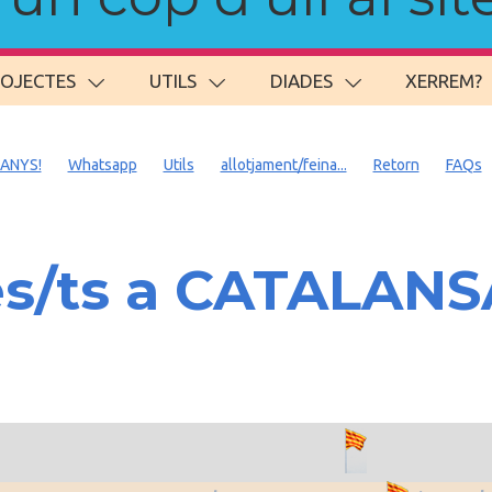
ROJECTES
UTILS
DIADES
XERREM?
 ANYS!
Whatsapp
Utils
allotjament/feina...
Retorn
FAQs
es/ts a CATALAN