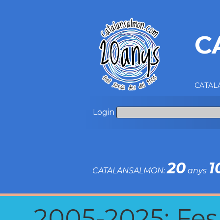
C
CATALA
Login
20
1
CATALANSALMON:
anys
2005-2025: Fes u