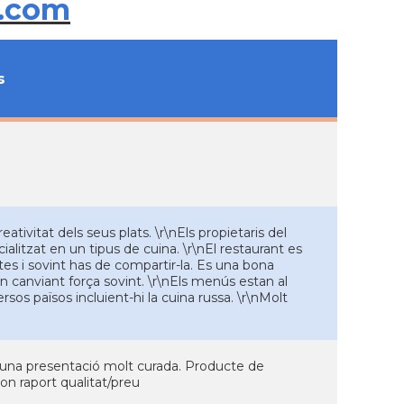
.com
s
ativitat dels seus plats. \r\nEls propietaris del
ialitzat en un tipus de cuina. \r\nEl restaurant es
altes i sovint has de compartir-la. Es una bona
an canviant força sovint. \r\nEls menús estan al
sos països incluient-hi la cuina russa. \r\nMolt
b una presentació molt curada. Producte de
bon raport qualitat/preu