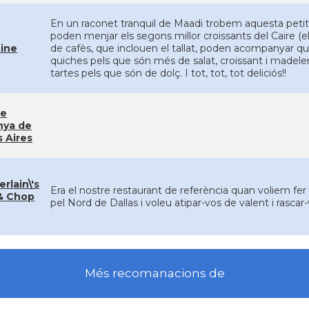
En un raconet tranquil de Maadi trobem aquesta petita 
poden menjar els segons millor croissants del Caire (els
ine
de cafès, que inclouen el tallat, poden acompanyar qu
quiches pels que són més de salat, croissant i madelenes 
tartes pels que són de dolç. I tot, tot, tot deliciós!!
de
nya de
 Aires
rlain\'s
Era el nostre restaurant de referència quan voliem fer 
& Chop
pel Nord de Dallas i voleu atipar-vos de valent i rascar-
Més recomanacions de