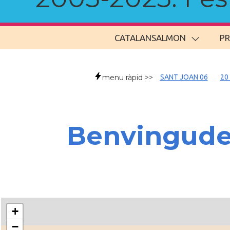
CATALANSALMON
P
menu ràpid >>
SANT JOAN 06
20
Benvingud
+
−