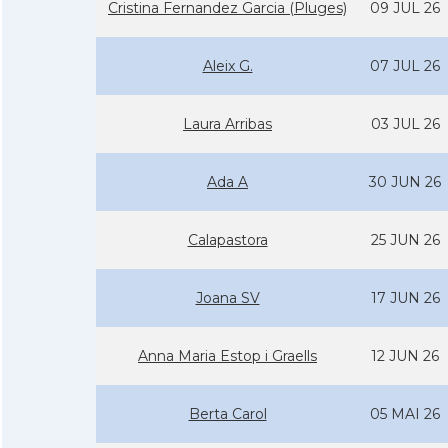
Cristina Fernandez Garcia (Pluges)
09 JUL 26
Aleix G.
07 JUL 26
Laura Arribas
03 JUL 26
Ada A
30 JUN 26
Calapastora
25 JUN 26
Joana SV
17 JUN 26
Anna Maria Estop i Graells
12 JUN 26
Berta Carol
05 MAI 26