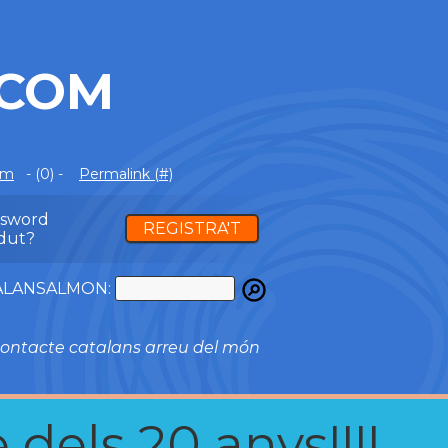
.COM
om
- (0) -
Permalink (#)
ssword
REGISTRA'T
dut?
ATALANSALMON:
ontacte catalans arreu del món
 dels 20 anys!!!!