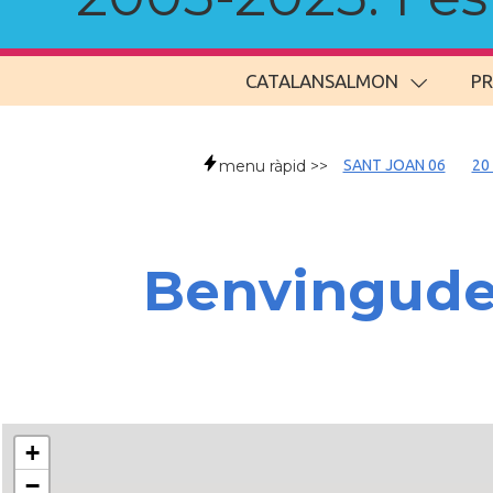
CATALANSALMON
P
menu ràpid >>
SANT JOAN 06
20
Benvingud
+
−