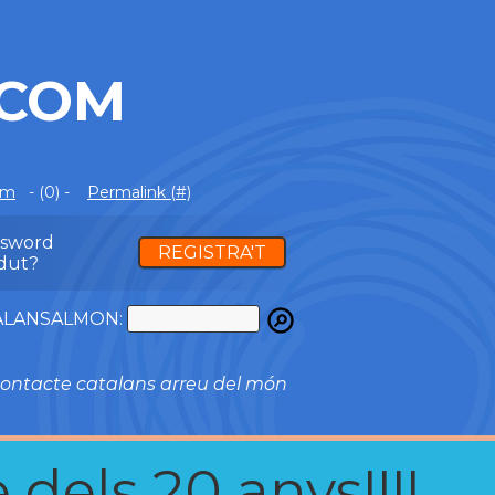
.COM
om
- (0) -
Permalink (#)
ssword
REGISTRA'T
dut?
ATALANSALMON:
ontacte catalans arreu del món
 dels 20 anys!!!!