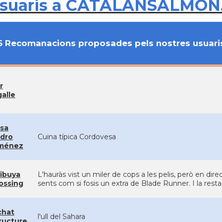
usuaris a CATALANSALMON
6 Recomanacions proposades pels nostres usuari
r
galle
sa
dro
Cuina típica Cordovesa
ménez
ibuya
L'hauràs vist un miler de cops a les pelis, però en di
ossing
sents com si fosis un extra de Blade Runner. I la res
chat
l'ull del Sahara
ructure