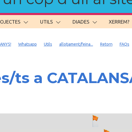
ROJECTES
UTILS
DIADES
XERREM?
 ANYS!
Whatsapp
Utils
allotjament/feina...
Retorn
FAQs
es/ts a CATALAN