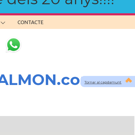
CONTACTE
SALMON.com
Tornar al capdamunt