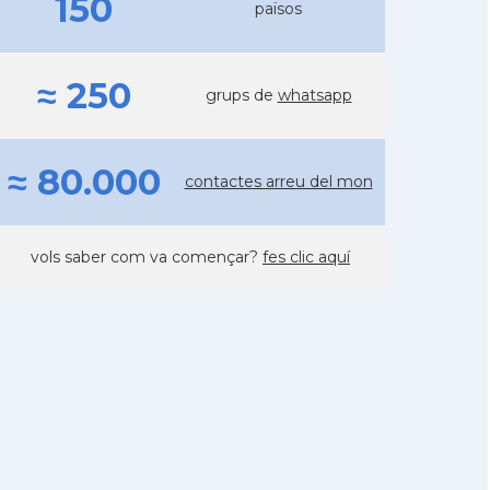
150
països
≈ 250
grups de
whatsapp
≈ 80.000
contactes arreu del mon
vols saber com va començar?
fes clic aquí