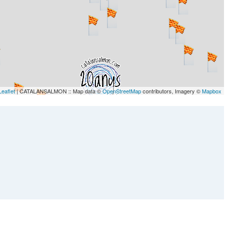
Leaflet
| CATALANSALMON :: Map data ©
OpenStreetMap
contributors, Imagery ©
Mapbox