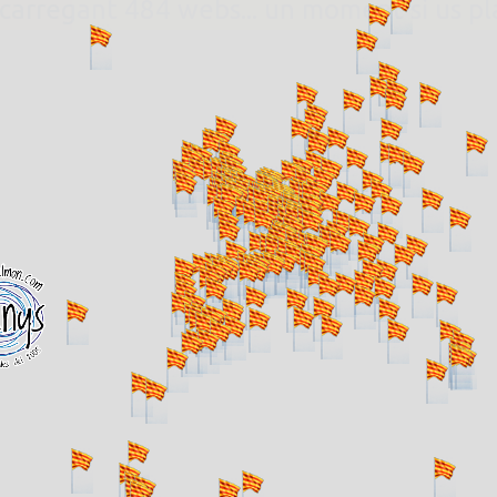
. carregant 484 webs... un moment si us p