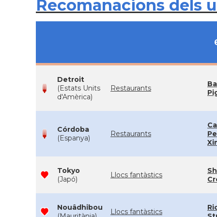
Recomanacions dels 
Detroit
Ba
(Estats Units
Restaurants
Pi
d'Amèrica)
Ca
Córdoba
Restaurants
Pe
(Espanya)
Xi
Tokyo
Sh
Llocs fantàstics
(Japó)
Cr
Nouâdhibou
Ri
Llocs fantàstics
(Mauritània)
St