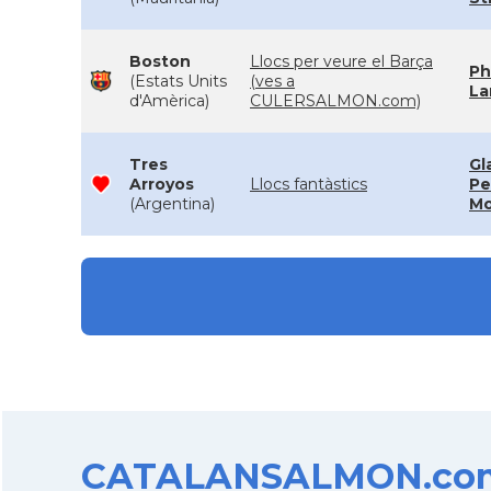
Boston
Llocs per veure el Barça
Ph
(Estats Units
(ves a
La
d'Amèrica)
CULERSALMON.com)
Tres
Gl
Arroyos
Llocs fantàstics
Pe
(Argentina)
Mo
CATALANSALMON.com d