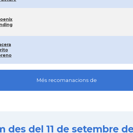
oenix
nding
acera
rito
reno
Més recomanacions de
es del 11 de setembre de