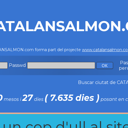
ATALANSALMON
NSALMON.com forma part del projecte
www.catalansalmon.c
Pa
Passwd
per
Buscar ciutat de C
0
27
( 7.635 dies )
mesos i
dies
posant en c
n cop d'ull al site