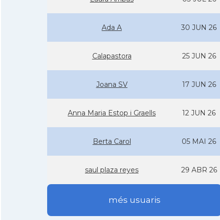
Ada A
30 JUN 26
Calapastora
25 JUN 26
Joana SV
17 JUN 26
Anna Maria Estop i Graells
12 JUN 26
Berta Carol
05 MAI 26
saul plaza reyes
29 ABR 26
més usuaris