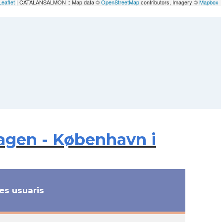
Leaflet
| CATALANSALMON :: Map data ©
OpenStreetMap
contributors, Imagery ©
Mapbox
agen - København i
s usuaris