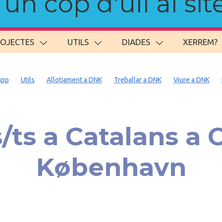
n cop d'ull al site
ROJECTES
UTILS
DIADES
XERREM?
app
Utils
Allotjament a DNK
Treballar a DNK
Viure a DNK
ts a Catalans a
København