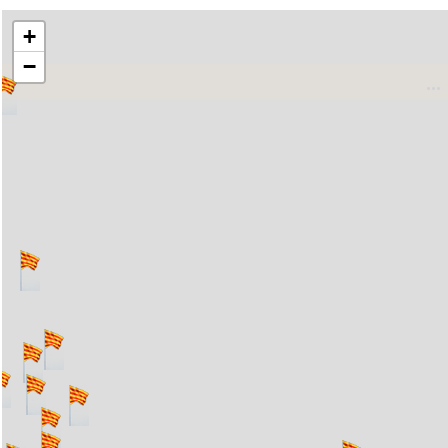
+
−
..