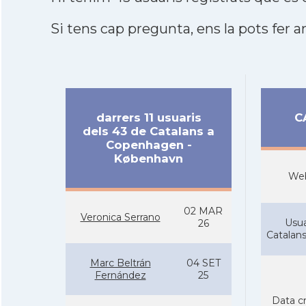
Si tens cap pregunta, ens la pots fer ar
darrers 11 usuaris
C
dels 43 de Catalans a
Copenhagen -
København
We
02 MAR
Veronica Serrano
Usua
26
Catalan
Marc Beltrán
04 SET
Fernández
25
Data c