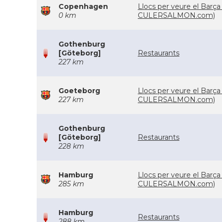
Copenhagen
Llocs per veure el Barça
0 km
CULERSALMON.com)
Gothenburg
[Göteborg]
Restaurants
227 km
Goeteborg
Llocs per veure el Barça
227 km
CULERSALMON.com)
Gothenburg
[Göteborg]
Restaurants
228 km
Hamburg
Llocs per veure el Barça
285 km
CULERSALMON.com)
Hamburg
Restaurants
288 km