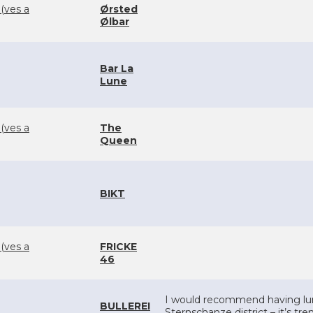
 (ves a
Ørsted
Ølbar
Bar La
Lune
 (ves a
The
Queen
BIKT
 (ves a
FRICKE
46
I would recommend having lunch
BULLEREI
Sternschanze district – it’s tre