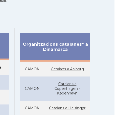
Organitzacions catalanes* a
Dinamarca
n
CAMON
Catalans a Aalborg
Catalans a
CAMON
Copenhagen -
København
CAMON
Catalans a Helsingør