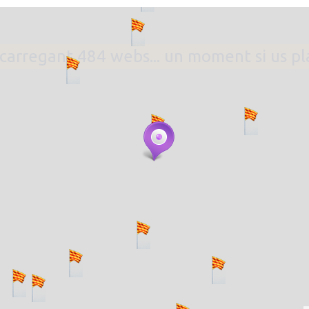
. carregant 484 webs... un moment si us p