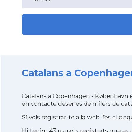
Catalans a Copenhagen
Catalans a Copenhagen - København és
en contacte desenes de milers de cata
Si vols registrar-te a la web,
fes clic aq
Hi tenim 43 usuaris registrats que e