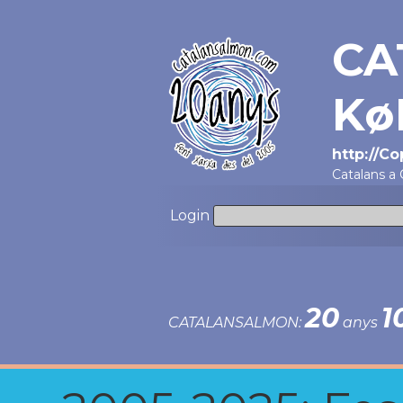
CA
Kø
http://C
Catalans a
Login
20
1
CATALANSALMON:
anys