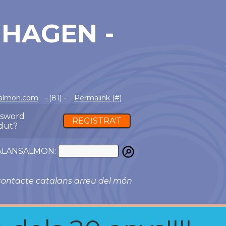
HAGEN -
salmon.com
- (81) -
Permalink (#)
ssword
REGISTRA'T
dut?
ATALANSALMON:
ontacte catalans arreu del món