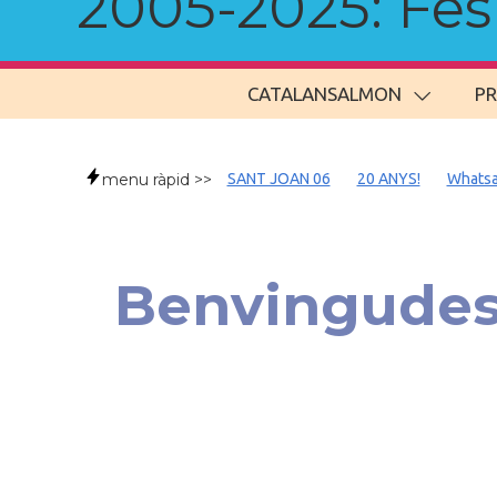
2005-2025: Fes u
CATALANSALMON
P
menu ràpid >>
SANT JOAN 06
20 ANYS!
Whats
Benvingudes/