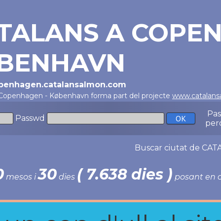
TALANS A COPEN
BENHAVN
openhagen.catalansalmon.com
 Copenhagen - København forma part del projecte
www.catalan
Pa
Passwd
per
Buscar ciutat de C
0
30
( 7.638 dies )
mesos i
dies
posant en c