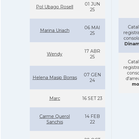
01 JUN
Pol Ubago Rosell
25
Cata
06 MAI
Marina Uriach
registra
25
consol
Dinam
17 ABR
Wendy
25
Cata
registra
conso
07 GEN
Helena Masip Borras
d'arre
24
mo
Marc
16 SET 23
Carme Querol
14 FEB
Sanchis
22