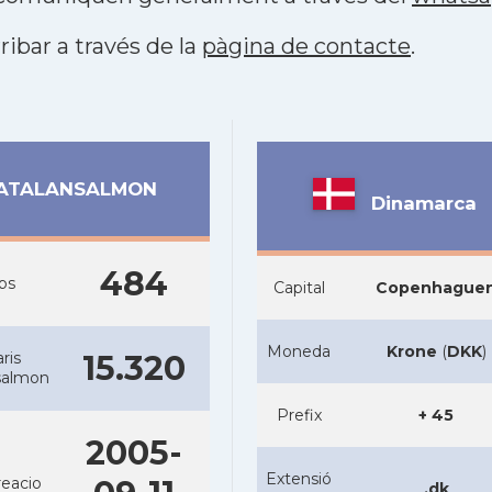
ribar a través de la
pàgina de contacte
.
ATALANSALMON
Dinamarca
484
bs
Capital
Copenhague
Moneda
Krone
(
DKK
)
ris
15.320
salmon
Prefix
+ 45
2005-
Extensió
reacio
.dk