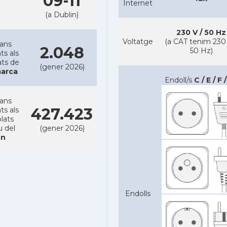
09-11
Internet
(a Dublin)
230 V / 50 Hz
Voltatge
(a CAT tenim 230 
lans
2.048
50 Hz)
ts als
ats de
(gener 2026)
arca
Endoll/s
C / E / F 
lans
427.423
ts als
lats
u del
(gener 2026)
n
Endolls