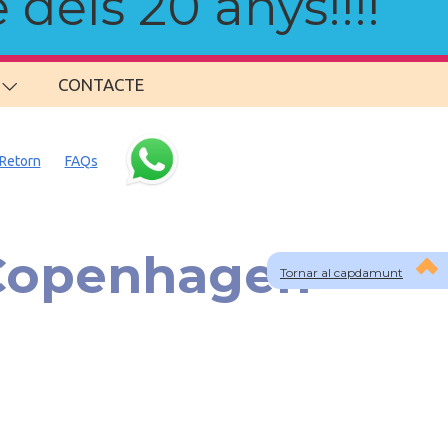
 dels 20 anys!!!!
CONTACTE
Retorn
FAQs
 Copenhagen -
Tornar al capdamunt