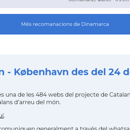
Més recomanacions de Dinamarca
 - København des del 24 d
 una de les 484 webs del projecte de Catala
lans d'arreu del món.
uí
.
s comuniquen generalment a través del
whats