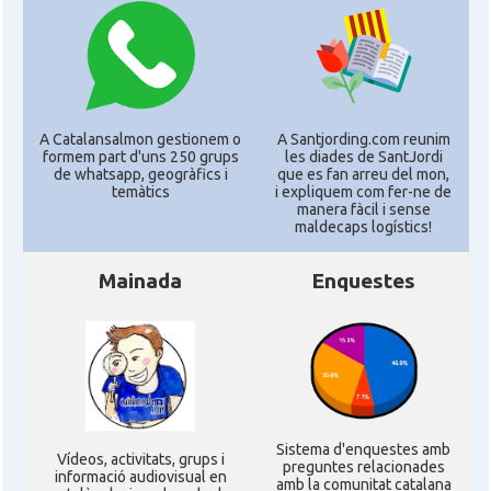
A Catalansalmon gestionem o
A Santjording.com reunim
formem part d'uns 250 grups
les diades de SantJordi
de whatsapp, geogràfics i
que es fan arreu del mon,
temàtics
i expliquem com fer-ne de
manera fàcil i sense
maldecaps logí­stics!
Mainada
Enquestes
Sistema d'enquestes amb
Ví­deos, activitats, grups i
preguntes relacionades
informació audiovisual en
amb la comunitat catalana