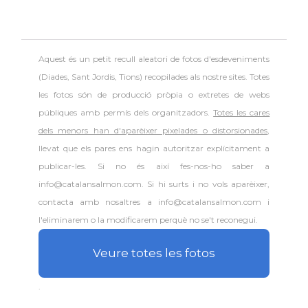
Aquest és un petit recull aleatori de
fotos d'esdeveniments
(Diades, Sant Jordis, Tions) recopilades als nostre sites. Totes
les fotos són de producció pròpia o extretes de webs
públiques amb permís dels organitzadors.
Totes les cares
dels menors han d'aparèixer pixelades o distorsionades
,
llevat que els pares ens hagin autoritzar explícitament a
publicar-les. Si no és així fes-nos-ho saber a
info@catalansalmon.com. Si hi surts i no vols aparèixer,
contacta amb nosaltres a info@catalansalmon.com i
l'eliminarem o la modificarem perquè no se't reconegui.
Veure totes les fotos
.