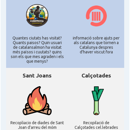
Quantes ciutats has visitat?
informació sobre ajuts per
Quants paisos? Quin usuari
als catalans que tornen a
de catalansalmon ha visitat
Catalunya despres
més països i cuutats? quins
d'haver viscut fora
son els que mes agraden i els
que menys?
Sant Joans
Calçotades
Recopliacio de diades de Sant
Recopilació de
Joan d'arreu del móm
Calçotades cel.lebrades