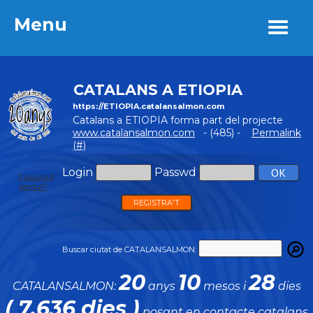
Menu
Menu
CATALANS A ETIOPIA
https://ETIOPIA.catalansalmon.com
Catalans a ETIOPIA forma part del projecte
www.catalansalmon.com
- (485) -
Permalink
(#)
Login
Passwd
Password
perdut?
REGISTRA'T
Buscar ciutat de CATALANSALMON:
20
10
28
CATALANSALMON:
anys
mesos i
dies
( 7.636 dies )
posant en contacte catalans