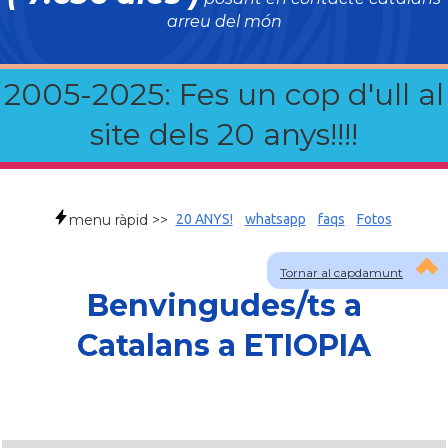
arreu del món
2005-2025: Fes un cop d'ull al
site dels 20 anys!!!!
menu ràpid >>
20 ANYS!
whatsapp
faqs
Fotos
Tornar al capdamunt
Benvingudes/ts a
Catalans a ETIOPIA