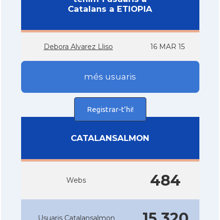
Catalans a ETIOPIA
Debora Alvarez Lliso
16 MAR 15
més usuaris
Registrar-t'hi!
CATALANSALMON
484
Webs
15.320
Usuaris Catalansalmon