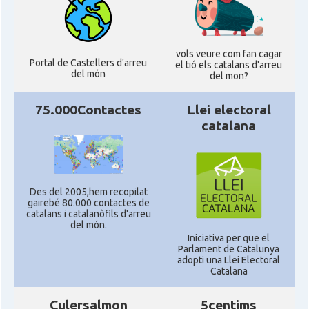
vols veure com fan cagar
Portal de Castellers d'arreu
el tió els catalans d'arreu
del món
del mon?
75.000Contactes
Llei electoral
catalana
Des del 2005,hem recopilat
gairebé 80.000 contactes de
catalans i catalanòfils d'arreu
del món.
Iniciativa per que el
Parlament de Catalunya
adopti una Llei Electoral
Catalana
Culersalmon
5centims