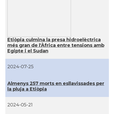
Etiòpia culmina la presa hidroelèctrica
més gran de l'Àfrica entre tensions amb
Egipte i el Sudan
2024-07-25
Almenys 257 morts en esllavissades per
la pluja a Etiòpia
2024-05-21