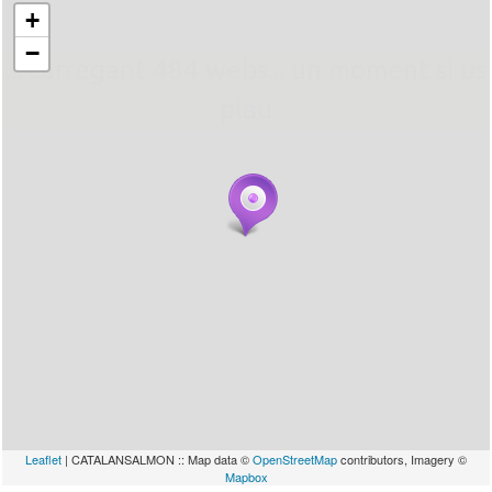
+
−
... carregant 484 webs... un moment si us
plau
Leaflet
| CATALANSALMON :: Map data ©
OpenStreetMap
contributors, Imagery ©
Mapbox