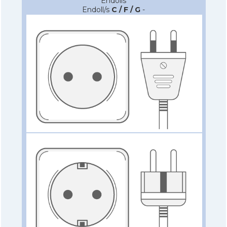
Endolls
Endoll/s
C / F / G
-