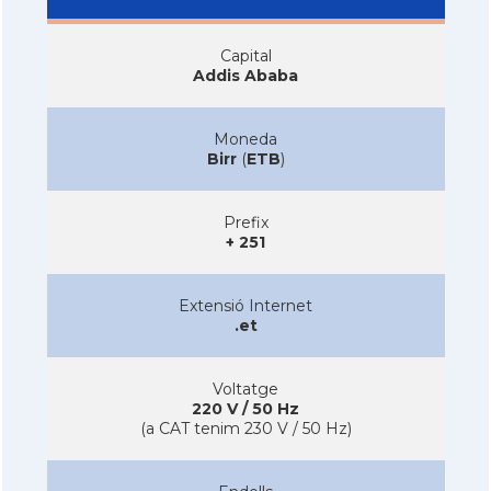
Capital
Addis Ababa
Moneda
Birr
(
ETB
)
Prefix
+ 251
Extensió Internet
.et
Voltatge
220 V / 50 Hz
(a CAT tenim 230 V / 50 Hz)