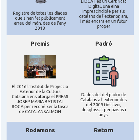
L'IDCAT és un Certificat
Digital, una eina
imprescindible per als
Registre de totes les diades
catalans de l'exterior, ara,
que s'han fet públicament
i més encara en un futur
arreu del món, des de l'any
proper
2018
Premis
Padró
El 2016 l'Institut de Projecció
Exterior de la Cultura
Dades del del padró de
Catalana ens atorgà el PREMI
Catalans a l'exterior des
JOSEP MARIA BATISTA I
del 2009 fins avui,
ROCA per reconéixer la tasca
desglossat per paisos i
de CATALANSALMON
anys.
Rodamons
Retorn