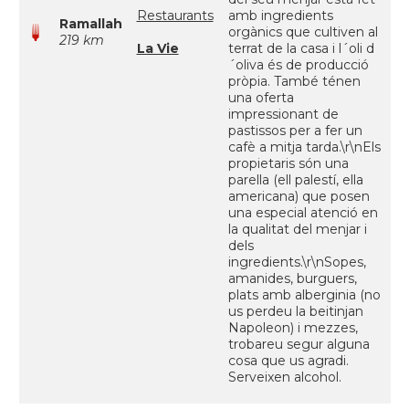
Restaurants
amb ingredients
Ramallah
orgànics que cultiven al
219 km
La Vie
terrat de la casa i l´oli d
´oliva és de producció
pròpia. També ténen
una oferta
impressionant de
pastissos per a fer un
cafè a mitja tarda.\r\nEls
propietaris són una
parella (ell palestí, ella
americana) que posen
una especial atenció en
la qualitat del menjar i
dels
ingredients.\r\nSopes,
amanides, burguers,
plats amb alberginia (no
us perdeu la beitinjan
Napoleon) i mezzes,
trobareu segur alguna
cosa que us agradi.
Serveixen alcohol.