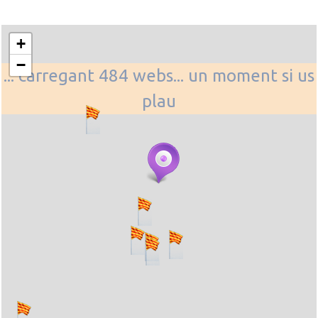
+
−
... carregant 484 webs... un moment si us
plau