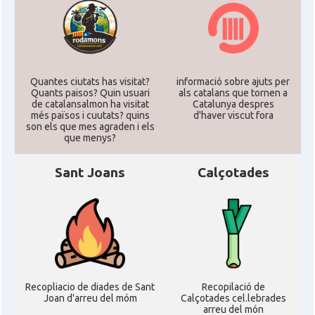
Quantes ciutats has visitat?
informació sobre ajuts per
Quants paisos? Quin usuari
als catalans que tornen a
de catalansalmon ha visitat
Catalunya despres
més països i cuutats? quins
d'haver viscut fora
son els que mes agraden i els
que menys?
Sant Joans
Calçotades
Recopliacio de diades de Sant
Recopilació de
Joan d'arreu del móm
Calçotades cel.lebrades
arreu del món