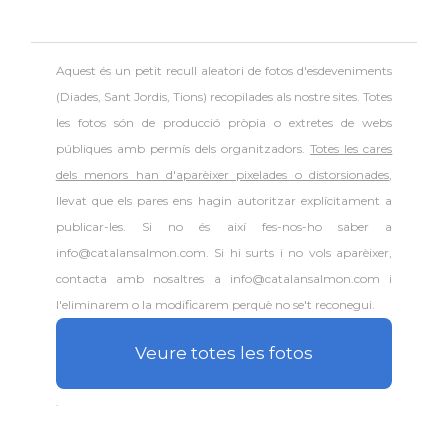
Aquest és un petit recull aleatori de
fotos d'esdeveniments
(Diades, Sant Jordis, Tions) recopilades als nostre sites. Totes
les fotos són de producció pròpia o extretes de webs
públiques amb permís dels organitzadors.
Totes les cares
dels menors han d'aparèixer pixelades o distorsionades
,
llevat que els pares ens hagin autoritzar explícitament a
publicar-les. Si no és així fes-nos-ho saber a
info@catalansalmon.com. Si hi surts i no vols aparèixer,
contacta amb nosaltres a info@catalansalmon.com i
l'eliminarem o la modificarem perquè no se't reconegui.
Veure totes les fotos
.