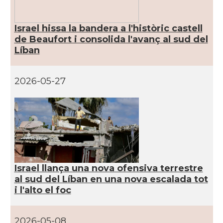
Israel hissa la bandera a l'històric castell
de Beaufort i consolida l'avanç al sud del
Líban
2026-05-27
Israel llança una nova ofensiva terrestre
al sud del Líban en una nova escalada tot
i l'alto el foc
2026-05-08