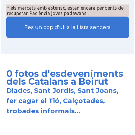
* els marcats amb asterisc, estan encara pendents de
recuperar. Paciència joves padawans...
Fes un cop d'ull a la llista sencera
0 fotos d'esdeveniments
dels Catalans a Beirut
Diades, Sant Jordis, Sant Joans,
fer cagar el Tió, Calçotades,
trobades informals...