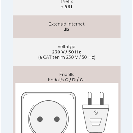
Prefix
+ 961
Extensió Internet
.lb
Voltatge
230 V / 50 Hz
(a CAT tenim 230 V / 50 Hz)
Endolls
Endoll/s
C / D / G
-