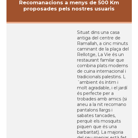
Recomanacions a menys de 500 Km
proposades pels nostres usuaris
Situat dins una casa
antiga del centre de
Ramallah, a cinc minuts
caminant de la plaça del
Rellotge, La Vie és un
restaurant familar que
combina plats moderns
de cuina internacional i
tradicionals palestins. L
´ambient és íntim i
molt agradable, i el jardí
és perfecte per a
trobades amb amics (si
aneu a la nit recomano
pantalons llargs i
sabates tancades,
perquè els mosquits
piquen que és una
barbaritat). La majoria
del seu menjar està fet