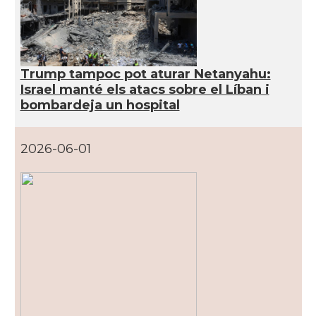
Trump tampoc pot aturar Netanyahu:
Israel manté els atacs sobre el Líban i
bombardeja un hospital
2026-06-01