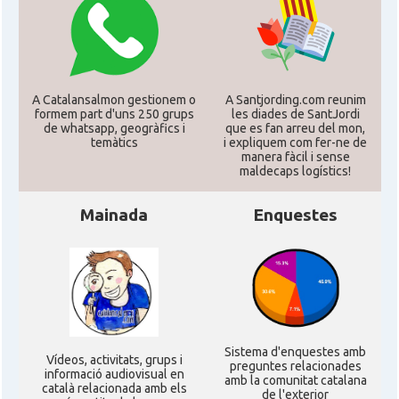
A Catalansalmon gestionem o
A Santjording.com reunim
formem part d'uns 250 grups
les diades de SantJordi
de whatsapp, geogràfics i
que es fan arreu del mon,
temàtics
i expliquem com fer-ne de
manera fàcil i sense
maldecaps logí­stics!
Mainada
Enquestes
Sistema d'enquestes amb
Ví­deos, activitats, grups i
preguntes relacionades
informació audiovisual en
amb la comunitat catalana
català relacionada amb els
de l'exterior