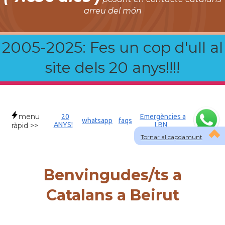
arreu del món
2005-2025: Fes un cop d'ull al
site dels 20 anys!!!!
menu
20
Emergències a
whatsapp
faqs
ANYS!
LBN
ràpid >>
Tornar al capdamunt
Benvingudes/ts a
Catalans a Beirut