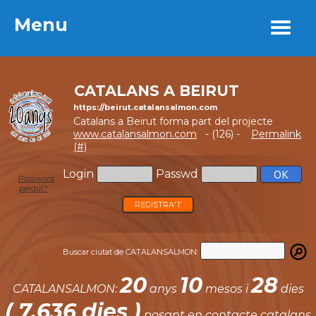
Menu
Menu
CATALANS A BEIRUT
https://beirut.catalansalmon.com
Catalans a Beirut forma part del projecte
www.catalansalmon.com
- (126) -
Permalink
(#)
Login
Passwd
Password
perdut?
REGISTRA'T
Buscar ciutat de CATALANSALMON:
20
10
28
CATALANSALMON:
anys
mesos i
dies
( 7.636 dies )
posant en contacte catalans