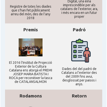
Digital, una eina
imprescindible per als
Registre de totes les diades
catalans de l'exterior, ara,
que s'han fet públicament
i més encara en un futur
arreu del món, des de l'any
proper
2018
Premis
Padró
El 2016 l'Institut de Projecció
Exterior de la Cultura
Dades del del padró de
Catalana ens atorgà el PREMI
Catalans a l'exterior des
JOSEP MARIA BATISTA I
del 2009 fins avui,
ROCA per reconéixer la tasca
desglossat per paisos i
de CATALANSALMON
anys.
Rodamons
Retorn