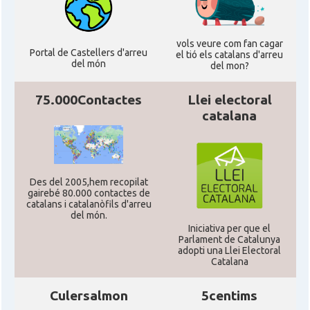
vols veure com fan cagar
Portal de Castellers d'arreu
el tió els catalans d'arreu
del món
del mon?
75.000Contactes
Llei electoral
catalana
Des del 2005,hem recopilat
gairebé 80.000 contactes de
catalans i catalanòfils d'arreu
del món.
Iniciativa per que el
Parlament de Catalunya
adopti una Llei Electoral
Catalana
Culersalmon
5centims