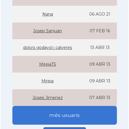
Nana
06 AGO 21
Josep Sanjuan
07 FEB 16
dolors godayol i calveres
13 ABR 13
MireiaTS
09 ABR 13
Mireia
09 ABR 13
Josep Jimenez
07 ABR 13
més usuaris