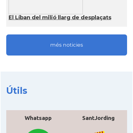
El Líban del milió llarg de desplaçats
més noticies
Útils
Whatsapp
SantJording