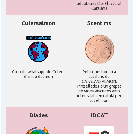
adopti una Llei Electoral
Catalana
Culersalmon
5centims
Grup de whatsapp de Culers
Petit qüestionari a
d'arreu del mon
catalans de
CATALANSALMON.
Pinzellades d'un grapat
de vides viscudes amb
intensitat i en català per
tot el món
Diades
IDCAT