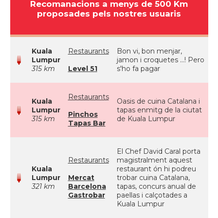
Recomanacions a menys de 500 Km
proposades pels nostres usuaris
Kuala
Restaurants
Bon vi, bon menjar,
Lumpur
jamon i croquetes ...! Pero
315 km
Level 51
s'ho fa pagar
Restaurants
Kuala
Oasis de cuina Catalana i
Lumpur
tapas enmitg de la ciutat
Pinchos
315 km
de Kuala Lumpur
Tapas Bar
El Chef David Caral porta
Restaurants
magistralment aquest
Kuala
restaurant ón hi podreu
Lumpur
Mercat
trobar cuina Catalana,
321 km
Barcelona
tapas, concurs anual de
Gastrobar
paellas i calçotades a
Kuala Lumpur