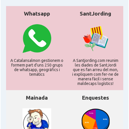
Whatsapp
SantJording
A Catalansalmon gestionem o
A Santjording.com reunim
formem part d'uns 250 grups
les diades de SantJordi
de whatsapp, geogràfics i
que es fan arreu del mon,
temàtics
i expliquem com fer-ne de
manera fàcil i sense
maldecaps logí­stics!
Mainada
Enquestes