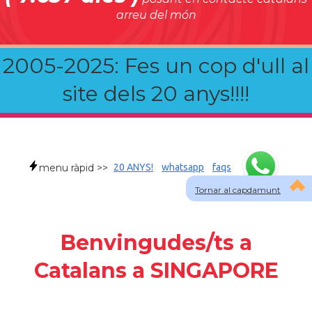
arreu del món
2005-2025: Fes un cop d'ull al
site dels 20 anys!!!!
menu ràpid >>
20 ANYS!
whatsapp
faqs
Tornar al capdamunt
Benvingudes/ts a
Catalans a SINGAPORE