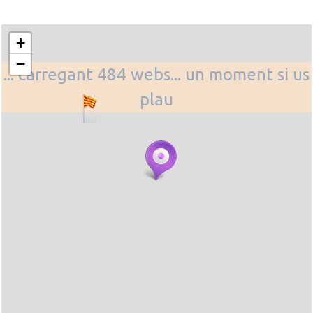
+
−
... carregant 484 webs... un moment si us
plau