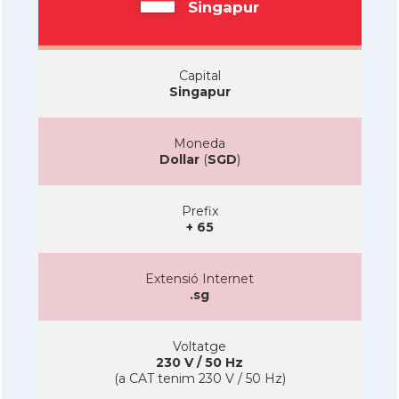
Singapur
Capital
Singapur
Moneda
Dollar
(
SGD
)
Prefix
+ 65
Extensió Internet
.sg
Voltatge
230 V / 50 Hz
(a CAT tenim 230 V / 50 Hz)