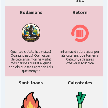
anys.
Rodamons
Retorn
Quantes ciutats has visitat?
informació sobre ajuts per
Quants paisos? Quin usuari
als catalans que tornen a
de catalansalmon ha visitat
Catalunya despres
més països i cuutats? quins
d'haver viscut fora
son els que mes agraden i els
que menys?
Sant Joans
Calçotades