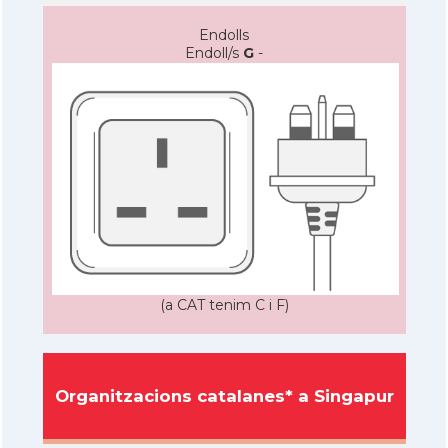
Endolls
Endoll/s
G
-
(a CAT tenim C i F)
Organitzacions catalanes* a Singapur