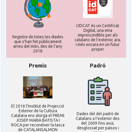
L'IDCAT és un Certificat
Digital, una eina
imprescindible per als
Registre de totes les diades
catalans de l'exterior, ara,
que s'han fet públicament
i més encara en un futur
arreu del món, des de l'any
proper
2018
Premis
Padró
El 2016 l'Institut de Projecció
Exterior de la Cultura
Dades del del padró de
Catalana ens atorgà el PREMI
Catalans a l'exterior des
JOSEP MARIA BATISTA I
del 2009 fins avui,
ROCA per reconéixer la tasca
desglossat per paisos i
de CATALANSALMON