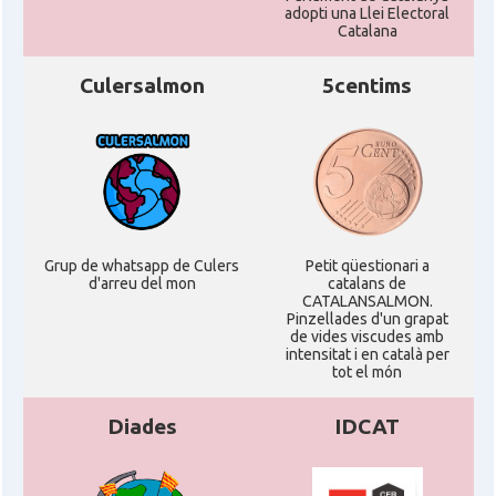
adopti una Llei Electoral
Catalana
Culersalmon
5centims
Grup de whatsapp de Culers
Petit qüestionari a
d'arreu del mon
catalans de
CATALANSALMON.
Pinzellades d'un grapat
de vides viscudes amb
intensitat i en català per
tot el món
Diades
IDCAT