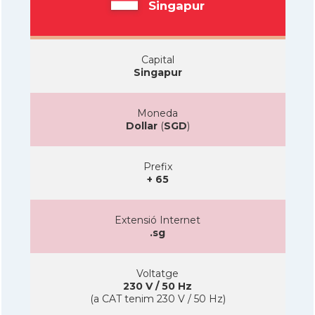
Singapur
Capital
Singapur
Moneda
Dollar
(
SGD
)
Prefix
+ 65
Extensió Internet
.sg
Voltatge
230 V / 50 Hz
(a CAT tenim 230 V / 50 Hz)