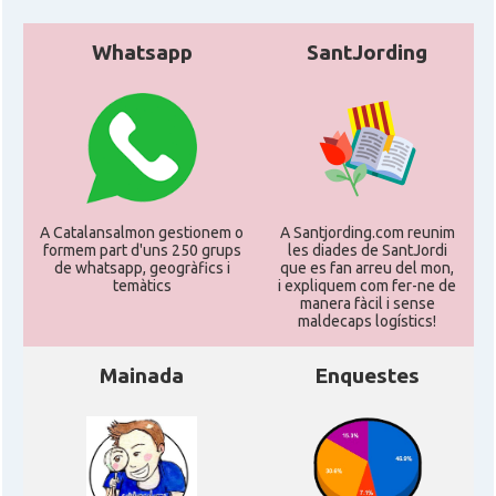
Whatsapp
SantJording
A Catalansalmon gestionem o
A Santjording.com reunim
formem part d'uns 250 grups
les diades de SantJordi
de whatsapp, geogràfics i
que es fan arreu del mon,
temàtics
i expliquem com fer-ne de
manera fàcil i sense
maldecaps logí­stics!
Mainada
Enquestes