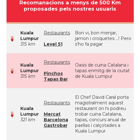
Recomanacions a menys de 500 Km
proposades pels nostres usuaris
Kuala
Restaurants
Bon vi, bon menjar,
Lumpur
jamon i croquetes ...! Pero
315 km
Level 51
s'ho fa pagar
Restaurants
Kuala
Oasis de cuina Catalana i
Lumpur
tapas enmitg de la ciutat
Pinchos
315 km
de Kuala Lumpur
Tapas Bar
El Chef David Caral porta
Restaurants
magistralment aquest
Kuala
restaurant ón hi podreu
Lumpur
Mercat
trobar cuina Catalana,
321 km
Barcelona
tapas, concurs anual de
Gastrobar
paellas i calçotades a
Kuala Lumpur