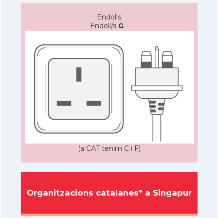
Endolls
Endoll/s
G
-
(a CAT tenim C i F)
Organitzacions catalanes* a Singapur