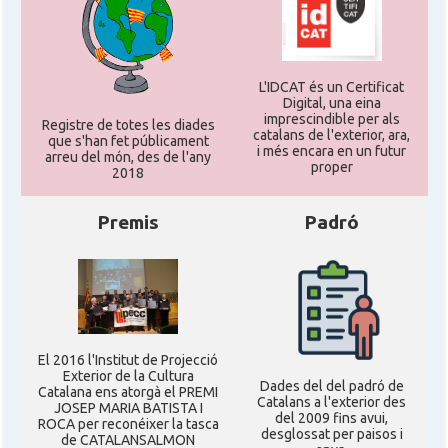
L'IDCAT és un Certificat
Digital, una eina
imprescindible per als
Registre de totes les diades
catalans de l'exterior, ara,
que s'han fet públicament
i més encara en un futur
arreu del món, des de l'any
proper
2018
Premis
Padró
El 2016 l'Institut de Projecció
Exterior de la Cultura
Dades del del padró de
Catalana ens atorgà el PREMI
Catalans a l'exterior des
JOSEP MARIA BATISTA I
del 2009 fins avui,
ROCA per reconéixer la tasca
desglossat per paisos i
de CATALANSALMON