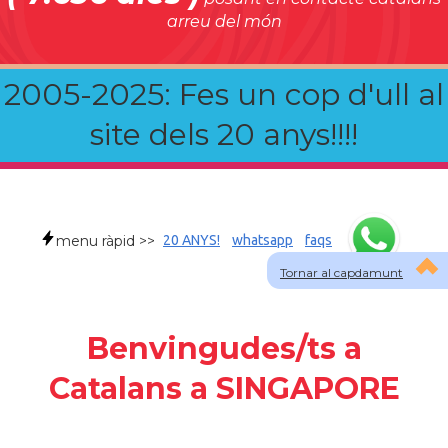
arreu del món
2005-2025: Fes un cop d'ull al
site dels 20 anys!!!!
menu ràpid >>
20 ANYS!
whatsapp
faqs
Tornar al capdamunt
Benvingudes/ts a
Catalans a SINGAPORE