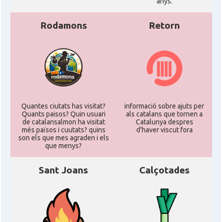
anys.
Rodamons
Retorn
Quantes ciutats has visitat?
informació sobre ajuts per
Quants paisos? Quin usuari
als catalans que tornen a
de catalansalmon ha visitat
Catalunya despres
més països i cuutats? quins
d'haver viscut fora
son els que mes agraden i els
que menys?
Sant Joans
Calçotades