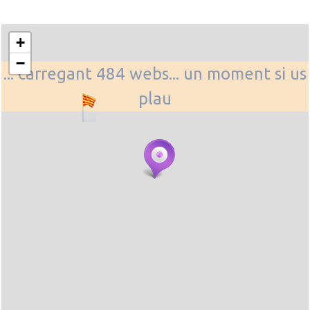
+
−
... carregant 484 webs... un moment si us
plau