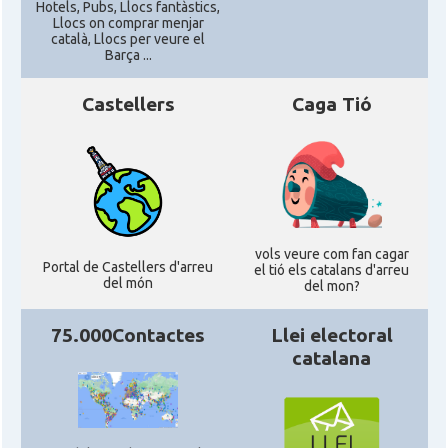
Hotels, Pubs, Llocs fantàstics,
CAMON
Catalans a New Orleans
Llocs on comprar menjar
català, Llocs per veure el
Barça ...
CAMON
CATALANS A NEW YORK
Castellers
Caga Tió
CAMON
Catalans a OKLAHOMA
CAMON
Catalans a ORLANDO
Catalans a Philadelphia,
CAMON
vols veure com fan cagar
Pennsylvania, USA
Portal de Castellers d'arreu
el tió els catalans d'arreu
del món
del mon?
CAMON
Catalans a PHOENIX
75.000Contactes
Llei electoral
catalana
CAMON
Catalans a Portland (OR)
CAMON
Catalans a PROVIDENCE