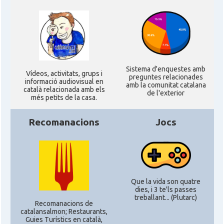
CAMON
Catalans a Las Vegas
CAMON
Catalans a Los Angeles
Sistema d'enquestes amb
Ví­deos, activitats, grups i
preguntes relacionades
informació audiovisual en
amb la comunitat catalana
CAMON
Catalans a Maine, USA
català relacionada amb els
de l'exterior
més petits de la casa.
CAMON
Catalans a MIAMI
Recomanacions
Jocs
CAMON
Catalans a MINNESOTA
CAMON
Catalans a NEBRASKA
Que la vida son quatre
dies, i 3 te'ls passes
treballant... (Plutarc)
CAMON
Catalans a NEW MEXICO
Recomanacions de
catalansalmon; Restaurants,
Guies Turístics en català,