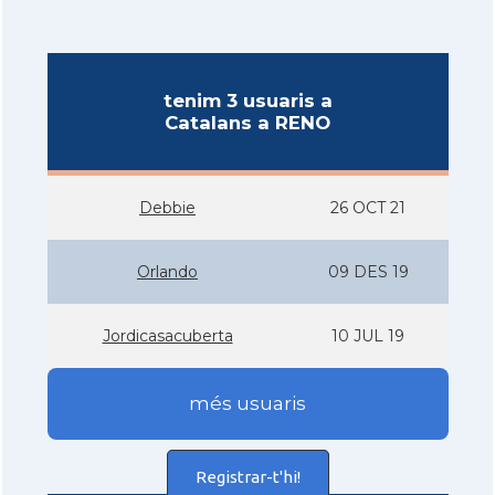
tenim 3 usuaris a
Catalans a RENO
Debbie
26 OCT 21
Orlando
09 DES 19
Jordicasacuberta
10 JUL 19
més usuaris
Registrar-t'hi!