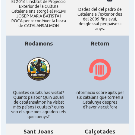
El 2016 l'Institut de Projecció
Exterior de la Cultura
Dades del del padró de
Catalana ens atorgà el PREMI
American Institute for Catalan
Catalans a l'exterior des
Casal
JOSEP MARIA BATISTA I
Studies (AICS)
del 2009 fins avui,
ROCA per reconéixer la tasca
desglossat per paisos i
de CATALANSALMON
anys.
Casal
Casal Català de Minnesota
Rodamons
Retorn
Casal
Casal Català del Nord de Califòrnia
Casal dels Països Catalans a
Casal
Califòrnia
Casal
Catalan Institute of America
Quantes ciutats has visitat?
informació sobre ajuts per
Quants paisos? Quin usuari
als catalans que tornen a
de catalansalmon ha visitat
Catalunya despres
més països i cuutats? quins
d'haver viscut fora
Casal
Fundació Paulí Bellet
son els que mes agraden i els
que menys?
North American Catalan Society
Casal
Sant Joans
Calçotades
(NACS)