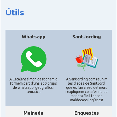
Útils
CAMON
Catalans a DURHAM, NC
CAMON
Catalans a Hawaii
Whatsapp
SantJording
CAMON
Catalans a Houston - Texas
CAMON
Catalans a INDIANA
CAMON
Catalans a IOWA
A Catalansalmon gestionem o
A Santjording.com reunim
formem part d'uns 250 grups
les diades de SantJordi
CAMON
Catalans a IRVINE
de whatsapp, geogràfics i
que es fan arreu del mon,
temàtics
i expliquem com fer-ne de
manera fàcil i sense
maldecaps logí­stics!
CAMON
Catalans a Jacksonville
Mainada
Enquestes
CAMON
Catalans a Kentucky