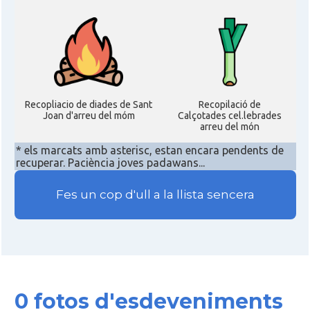
Acció
ACCIÓ a Austin
Acció
Acció a New York
Recopliacio de diades de Sant
Recopilació de
Acció
ACCIÓ a Silicon Valley
Joan d'arreu del móm
Calçotades cel.lebrades
arreu del món
* els marcats amb asterisc, estan encara pendents de
Acció
Acció a Washington DC
recuperar. Paciència joves padawans...
Fes un cop d'ull a la llista sencera
Acció
ACCIÓ Miami
Delegació del Govern als Estats
Delegació
Units i Canadà (New York)
Delegació del Govern als Estats
0 fotos d'esdeveniments
Delegació
Units i Canadà (Washington)