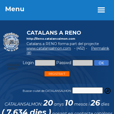
Menu
Menu
CATALANS A RENO
http://Reno.catalansalmon.com
Catalans a RENO forma part del projecte
www.catalansalmon.com
- (452) -
Permalink
(#)
Login
Passwd
Password
perdut?
REGISTRA'T
Buscar ciutat de CATALANSALMON:
20
10
26
CATALANSALMON:
anys
mesos i
dies
( 7.634 dies )
posant en contacte catalans