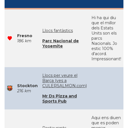
Hi ha qui diu
que el millor
dels Estats
Llocs fantàstics
Units son els
Fresno
parcs
186 km
Parc Nacional de
Nacionals. Jo
Yosemite
estic 100%
d'acord.
Impressionant!
Llocs per veure el
Barça (ves a
Stockton
CULERSALMON.com)
216 km
Mr Ds Pizza and
Sports Pub
Aqui ens diuen
que es poden