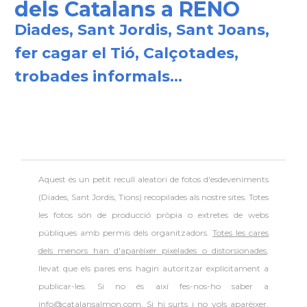
dels Catalans a RENO
Diades, Sant Jordis, Sant Joans,
Consolat
Consolat general a Boston
fer cagar el Tió, Calçotades,
Consolat
Consolat general a Chicago
trobades informals...
Consolat
Consolat general a Houston
Consolat
Consolat general a Los Angeles
Aquest és un petit recull aleatori de
fotos d'esdeveniments
Consolat
Consolat general a Miami
(Diades, Sant Jordis, Tions) recopilades als nostre sites. Totes
les fotos són de producció pròpia o extretes de webs
Consolat
Consolat general a New York City
públiques amb permís dels organitzadors.
Totes les cares
dels menors han d'aparèixer pixelades o distorsionades
,
llevat que els pares ens hagin autoritzar explícitament a
Consolat
Consolat general a San Francisco
publicar-les. Si no és així fes-nos-ho saber a
info@catalansalmon.com. Si hi surts i no vols aparèixer,