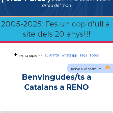
arreu del món
2005-2025: Fes un cop d'ull al
site dels 20 anys!!!!
menu ràpid >>
20 ANYS!
whatsapp
faqs
Fotos
Tornar al capdamunt
Benvingudes/ts a
Catalans a RENO