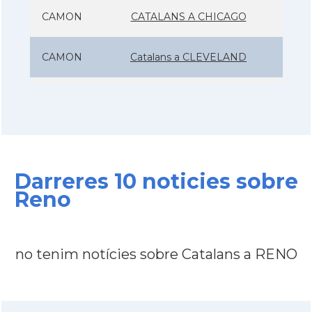
CAMON
CATALANS A CHICAGO
CAMON
Catalans a CLEVELAND
CAMON
Catalans a COLORADO
CAMON
Catalans a COLUMBUS
Darreres 10 noticies sobre
CAMON
Catalans a CONNECTICUT
Reno
CAMON
Catalans a DALLAS
no tenim notícies sobre Catalans a RENO
CAMON
Catalans a DAVIS
CAMON
Catalans a DETROIT