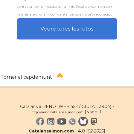
Consolat
Consolat general a Washington
contacta amb nosaltres a info@catalansalmon.com i
l'eliminarem o la modificarem perquè no se't reconegui.
Ambaixada espanyola a Estats Units
Ambaixada
d'Amèrica
Veure totes les fotos
* + ambaixades i consolats
.
Tornar al capdemunt
Catalans a RENO (WEB:452 / CIUTAT: 3904) -
[Nseg: 1]
http://Reno.catalansalmon.com
Catalansalmon.com
-
4
.0 [
02·2025
]