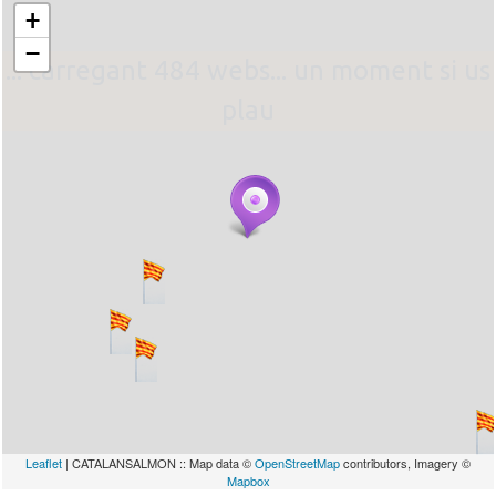
+
−
... carregant 484 webs... un moment si us
plau
Leaflet
| CATALANSALMON :: Map data ©
OpenStreetMap
contributors, Imagery ©
Mapbox