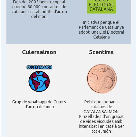
Des del 2005,hem recopilat
gairebé 80.000 contactes de
catalans i catalanòfils d'arreu
CAMON
Catalans a RENO
del món.
Iniciativa per que el
Parlament de Catalunya
CAMON
Catalans a SAINT LOUIS
adopti una Llei Electoral
Catalana
CAMON
Catalans a San Antonio - Texas
Culersalmon
5centims
CAMON
Catalans a San Diego
CAMON
Catalans a SAN FRANCISCO
Grup de whatsapp de Culers
Petit qüestionari a
CAMON
Catalans a Sarasota, Florida, USA
d'arreu del mon
catalans de
CATALANSALMON.
Pinzellades d'un grapat
CAMON
Catalans a SEATTLE
de vides viscudes amb
intensitat i en català per
tot el món