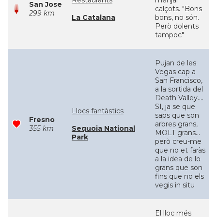
Restaurants
menjar
San Jose
calçots. "Bons
299 km
La Catalana
bons, no són.
Però dolents
tampoc"
Pujan de les
Vegas cap a
San Francisco,
a la sortida del
Death Valley....
SI, ja se que
Llocs fantàstics
saps que son
Fresno
arbres grans,
355 km
Sequoia National
MOLT grans...
Park
però creu-me
que no et faràs
a la idea de lo
grans que son
fins que no els
vegis in situ
El lloc més