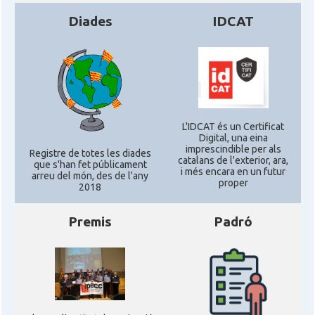
Catalans a Silicon Valley (San Jose),
CAMON
California, USA
Diades
IDCAT
CAMON
Catalans a TAMPA
CAMON
Catalans a TENNESSEE
L'IDCAT és un Certificat
Digital, una eina
CAMON
Catalans a UTAH
imprescindible per als
Registre de totes les diades
catalans de l'exterior, ara,
que s'han fet públicament
i més encara en un futur
arreu del món, des de l'any
CAMON
Catalans a VIRGINIA
proper
2018
Premis
Padró
CAMON
Catalans a WASHINGTON DC
CAMON
Catalans a WISCONSIN
CAMON
Catalans a WYOMING