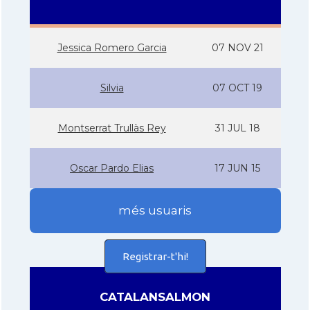
Jessica Romero Garcia
07 NOV 21
Silvia
07 OCT 19
Montserrat Trullàs Rey
31 JUL 18
Oscar Pardo Elias
17 JUN 15
més usuaris
Registrar-t'hi!
CATALANSALMON