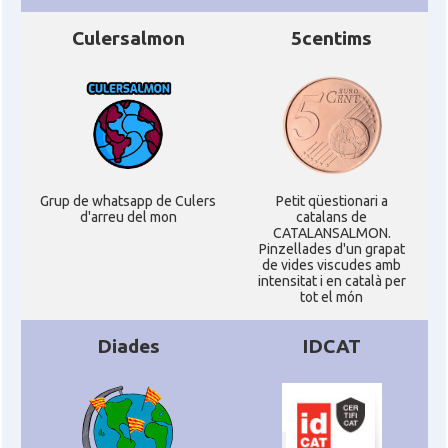
Culersalmon
5centims
Grup de whatsapp de Culers
Petit qüestionari a
d'arreu del mon
catalans de
CATALANSALMON.
Pinzellades d'un grapat
de vides viscudes amb
intensitat i en català per
tot el món
Diades
IDCAT