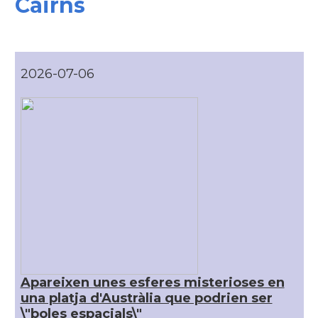
Cairns
Consolat
Consolat general a Melbourne
Consolat
Consolat general a Sydney
2026-07-06
Ambaixada
Ambaixada espanyola a Austràlia
* + ambaixades i consolats
Apareixen unes esferes misterioses en
una platja d'Austràlia que podrien ser
\"boles espacials\"