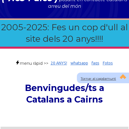
arreu del món
2005-2025: Fes un cop d'ull al
site dels 20 anys!!!!
menu ràpid >>
20 ANYS!
whatsapp
faqs
Fotos
Tornar al capdamunt
Benvingudes/ts a
Catalans a Cairns