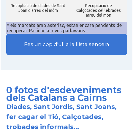
Recopliacio de diades de Sant
Recopilació de
Joan d'arreu del móm
Calçotades cel.lebrades
arreu del món
* els marcats amb asterisc, estan encara pendents de
recuperar. Paciència joves padawans...
Fes un cop d'ull a la llista sencera
0 fotos d'esdeveniments
dels Catalans a Cairns
Diades, Sant Jordis, Sant Joans,
fer cagar el Tió, Calçotades,
trobades informals...