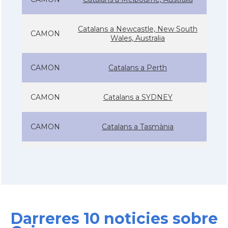
Catalans a Newcastle, New South
CAMON
Wales, Australia
CAMON
Catalans a Perth
CAMON
Catalans a SYDNEY
CAMON
Catalans a Tasmània
CAMON
Catalanes a Warrnambool
Casal
Casal Català de Nova Gal·les del Sud
Darreres 10 noticies sobre
Casal
Casal Català de Victòria