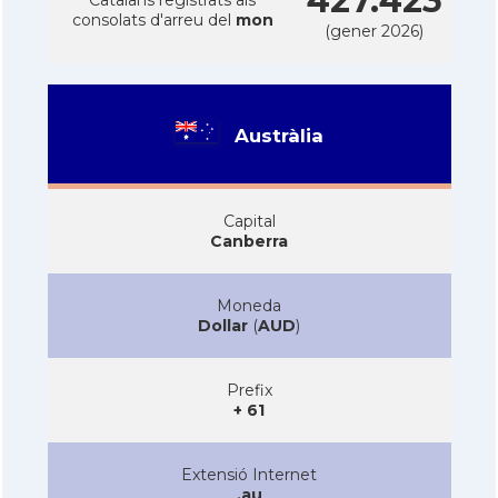
427.423
consolats d'arreu del
mon
(gener 2026)
Austràlia
Capital
Canberra
Moneda
Dollar
(
AUD
)
Prefix
+ 61
Extensió Internet
.au