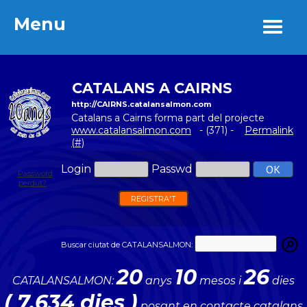
Menu
Menu
CATALANS A CAIRNS
http://CAIRNS.catalansalmon.com
Catalans a Cairns forma part del projecte
www.catalansalmon.com
- (371) -
Permalink
(#)
Login
Passwd
Password
perdut?
REGISTRA'T
Buscar ciutat de CATALANSALMON:
20
10
26
CATALANSALMON:
anys
mesos i
dies
( 7.634 dies )
posant en contacte catalans