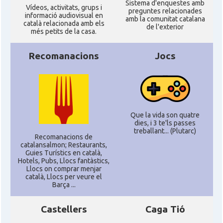
Sistema d'enquestes amb
Ví­deos, activitats, grups i
preguntes relacionades
informació audiovisual en
amb la comunitat catalana
català relacionada amb els
de l'exterior
més petits de la casa.
Recomanacions
Jocs
Que la vida son quatre
dies, i 3 te'ls passes
treballant... (Plutarc)
Recomanacions de
catalansalmon; Restaurants,
Guies Turístics en català,
Hotels, Pubs, Llocs fantàstics,
Llocs on comprar menjar
català, Llocs per veure el
Barça ...
Castellers
Caga Tió