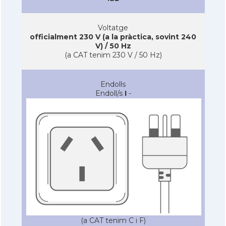
Voltatge
officialment 230 V (a la pràctica, sovint 240
V) / 50 Hz
(a CAT tenim 230 V / 50 Hz)
Endolls
Endoll/s
I
-
(a CAT tenim C i F)