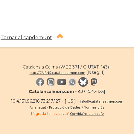
.
Tornar al capdemunt
Catalans a Cairns (WEB:371 / CIUTAT: 143) -
[Nseg: 1]
http://CAIRNS.catalansalmon.com
Catalansalmon.com
-
4
.0 [
02·2025
]
10.4.131.96,216.73.217.127 - [ US ] -
info@catalansalmon.com
Avís legal / Protecció de Dades / Normes d'ús
T'agrada la iniciativa?
Convida'ns a un café