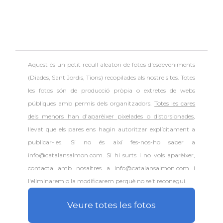
Aquest és un petit recull aleatori de
fotos d'esdeveniments
(Diades, Sant Jordis, Tions) recopilades als nostre sites. Totes
les fotos són de producció pròpia o extretes de webs
públiques amb permís dels organitzadors.
Totes les cares
dels menors han d'aparèixer pixelades o distorsionades
,
llevat que els pares ens hagin autoritzar explícitament a
publicar-les. Si no és així fes-nos-ho saber a
info@catalansalmon.com. Si hi surts i no vols aparèixer,
contacta amb nosaltres a info@catalansalmon.com i
l'eliminarem o la modificarem perquè no se't reconegui.
Veure totes les fotos