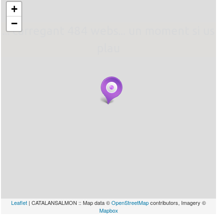
+
−
... carregant 484 webs... un moment si us
plau
Leaflet
| CATALANSALMON :: Map data ©
OpenStreetMap
contributors, Imagery ©
Mapbox