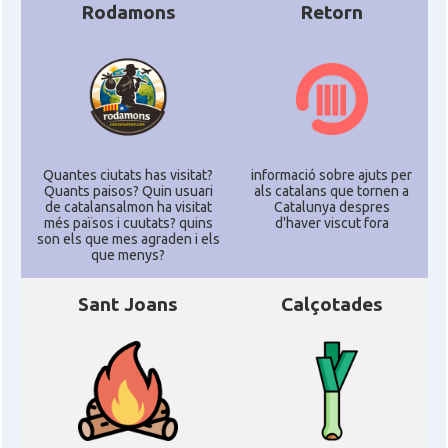
Rodamons
Retorn
Quantes ciutats has visitat?
informació sobre ajuts per
Quants paisos? Quin usuari
als catalans que tornen a
de catalansalmon ha visitat
Catalunya despres
més països i cuutats? quins
d'haver viscut fora
son els que mes agraden i els
que menys?
Sant Joans
Calçotades