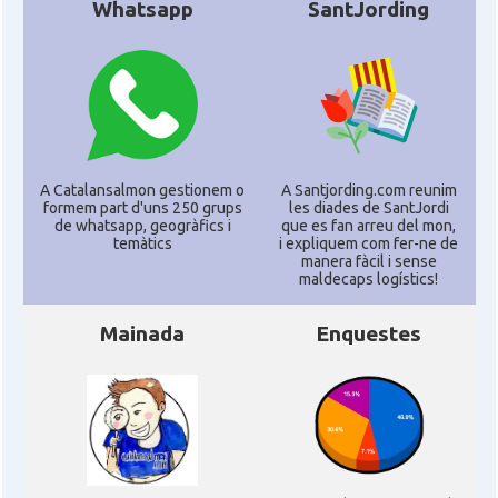
Whatsapp
SantJording
A Catalansalmon gestionem o
A Santjording.com reunim
formem part d'uns 250 grups
les diades de SantJordi
de whatsapp, geogràfics i
que es fan arreu del mon,
temàtics
i expliquem com fer-ne de
manera fàcil i sense
maldecaps logí­stics!
Mainada
Enquestes