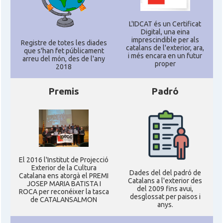
L'IDCAT és un Certificat
Digital, una eina
imprescindible per als
Registre de totes les diades
catalans de l'exterior, ara,
que s'han fet públicament
i més encara en un futur
arreu del món, des de l'any
proper
2018
Premis
Padró
El 2016 l'Institut de Projecció
Exterior de la Cultura
Dades del del padró de
Catalana ens atorgà el PREMI
Catalans a l'exterior des
JOSEP MARIA BATISTA I
del 2009 fins avui,
ROCA per reconéixer la tasca
desglossat per paisos i
de CATALANSALMON
anys.