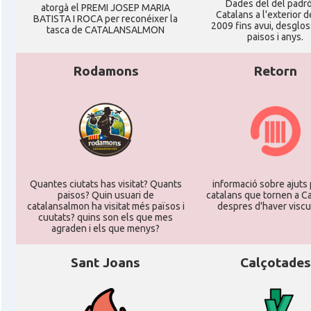
Dades del del padr
atorgà el PREMI JOSEP MARIA
Catalans a l'exterior d
BATISTA I ROCA per reconéixer la
2009 fins avui, desglos
tasca de CATALANSALMON
paisos i anys.
Rodamons
Retorn
Quantes ciutats has visitat? Quants
informació sobre ajuts 
paisos? Quin usuari de
catalans que tornen a C
catalansalmon ha visitat més països i
despres d'haver viscu
cuutats? quins son els que mes
agraden i els que menys?
Sant Joans
Calçotades