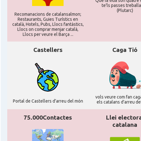
Que la vida son quatre d
Perpinyà
te'ls passes treballan
(Plutarc)
Recomanacions de catalansalmon;
Restaurants, Guies Turístics en
Casal
Cercle Català de Marsella
català, Hotels, Pubs, Llocs fantàstics,
Llocs on comprar menjar català,
Llocs per veure el Barça ...
Acció
Oficina d'ACCIÓ Paris
Castellers
Caga Tió
Delegació
Delegació del Govern a França
Consolat
Consolat general a Bayonne
Consolat
Consolat general a Bordeaux
vols veure com fan caga
Portal de Castellers d'arreu del món
els catalans d'arreu d
Consolat
Consolat general a Lyon
75.000Contactes
Llei elector
catalana
Consolat
Consolat general a Marseille