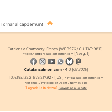
Tornar al capdemunt
Catalans a Chambery, França (WEB:176 / CIUTAT: 9811) -
[Nseg: 1]
http://Chambery.catalansalmon.com
Catalansalmon.com
-
4
.0 [
02·2025
]
10.4.195.132,216.73.217.92 - [ US ] -
info@catalansalmon.com
Avís legal / Protecció de Dades / Normes d'ús
T'agrada la iniciativa?
Convida'ns a un café