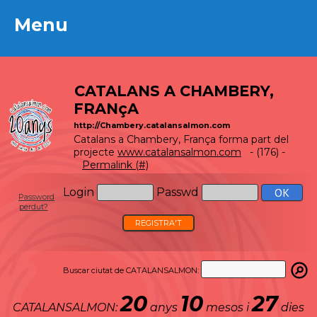
Menu
Menu
CATALANS A CHAMBERY,
FRANçA
http://Chambery.catalansalmon.com
Catalans a Chambery, França forma part del
projecte
www.catalansalmon.com
- (176) -
Permalink (#)
Login
Passwd
Password
perdut?
REGISTRA'T
Buscar ciutat de CATALANSALMON:
20
10
27
CATALANSALMON:
anys
mesos i
dies