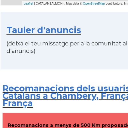
Leaflet
| CATALANSALMON :: Map data ©
OpenStreetMap
contributors, I
Tauler d'anuncis
(deixa el teu missatge per a la comunitat al
d'anuncis)
Recomanacions dels usuari
Catalans a Chambery, França
França
Recomanacions a menys de 500 Km proposade