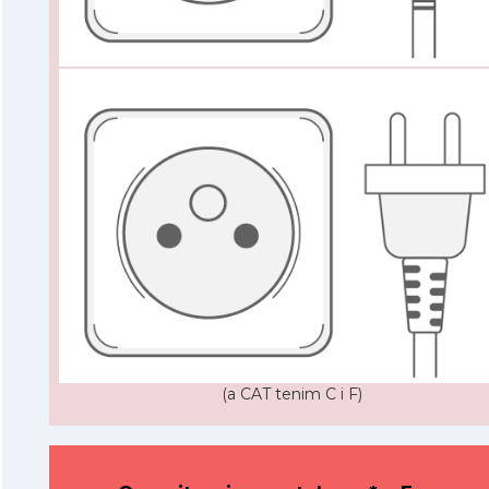
(a CAT tenim C i F)