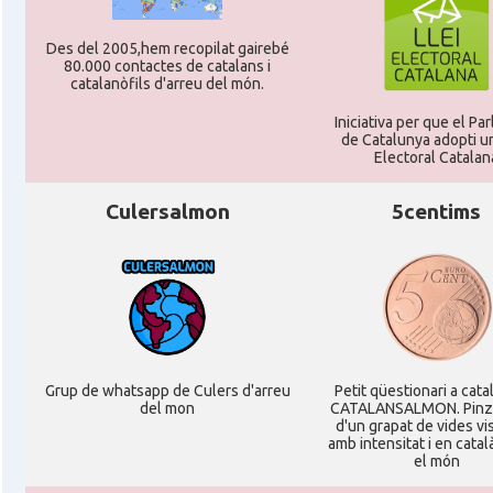
Consolat
Consolat general a Montpellier
Des del 2005,hem recopilat gairebé
80.000 contactes de catalans i
catalanòfils d'arreu del món.
Consolat
Consolat general a Paris
Iniciativa per que el Pa
de Catalunya adopti un
Consolat
Consolat general a Pau
Electoral Catalan
Culersalmon
5centims
Consolat
Consolat general a Perpinyà
Consolat
Consolat general a Strasbourg
Consolat
Consolat general a Toulouse
Grup de whatsapp de Culers d'arreu
Petit qüestionari a cata
Ambaixada
Ambaixada espanyola a França
del mon
CATALANSALMON. Pinz
d'un grapat de vides v
amb intensitat i en catal
* + ambaixades i consolats
el món