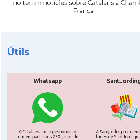
no tenim notícies sobre Catalans a Cham
França
CAMON
CATALANS A PARIS
CAMON
Catalans a PERPINYA
Útils
CAMON
Catalans a REIMS
CAMON
Catalans a RENNES
Whatsapp
SantJordin
CAMON
Catalans a Rouen
CAMON
Catalans a STRASBOURG
CAMON
Catalans a Toulouse
A Catalansalmon gestionem o
A Santjording.com reun
formem part d'uns 250 grups de
diades de SantJordi que