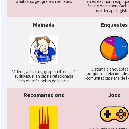
whatsapp, geogràfics i temàtics
arreu del mon, i expliq
CAMON
Catalans a TROYES
fer-ne de manera fàcil 
maldecaps logí­stic
Ateneu Català de l'Eurodistrict Strasbour
Casal
Mainada
Enquestes
Ortenau
Casal
Casal Català de Grenoble (Maison de Catal
Casal
Casal Català de Nantes "Tirant lo Blanc\
Sistema d'enqueste
Ví­deos, activitats, grups i informació
preguntes relacionades
Casal
Casal Català de Tolosa de Llenguadoc
audiovisual en català relacionada
comunitat catalana de l'
amb els més petits de la casa.
Casal
Casal de Catalunya de París
Recomanacions
Jocs
Casal
Centre Català d'Occitània
Centre Cultural Català - Casal Jaume I 
Casal