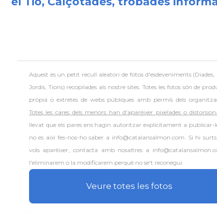
el Tió, Calçotades, trobades informal
Aquest és un petit recull aleatori de
fotos d'esdeveniments (Diades,
Jordis, Tions) recopilades als nostre sites. Totes les fotos són de prod
pròpia o extretes de webs públiques amb permís dels organitza
Totes les cares dels menors han d'aparèixer pixelades o distorsion
llevat que els pares ens hagin autoritzar explícitament a publicar-le
no és així fes-nos-ho saber a info@catalansalmon.com. Si hi surts
vols aparèixer, contacta amb nosaltres a info@catalansalmon.
l'eliminarem o la modificarem perquè no se't reconegui.
Veure totes les fotos
.