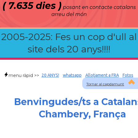
( 7.635 dies )
posant en contacte catalans
arreu del món
2005-2025: Fes un cop d'ull al
site dels 20 anys!!!!
menu ràpid >>
20 ANYS!
whatsapp
Allotjament a FRA
Fotos
Tornar al capdamunt
Benvingudes/ts a Catalan
Chambery, França