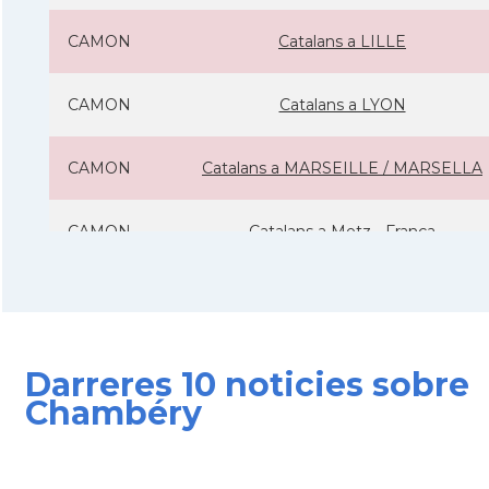
CAMON
Catalans a LILLE
CAMON
Catalans a LYON
CAMON
Catalans a MARSEILLE / MARSELLA
CAMON
Catalans a Metz - França
CAMON
Catalans a Montpellier - França
CAMON
Catalans a NANCY
Darreres 10 noticies sobre
Chambéry
CAMON
Catalans a Nantes
CAMON
Catalans a Nice, Niça