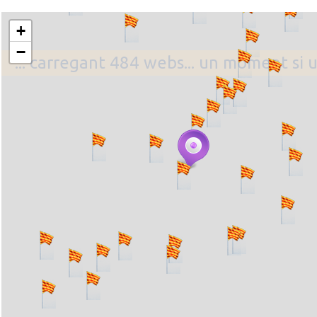
+
−
... carregant 484 webs... un moment si 