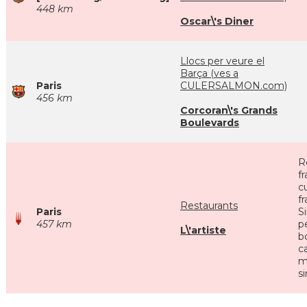
448 km
Oscar\'s Diner
Llocs per veure el
Barça (ves a
Paris
CULERSALMON.com)
456 km
Corcoran\'s Grands
Boulevards
R
f
cu
f
Restaurants
Paris
S
457 km
p
L\'artiste
bo
c
m
s