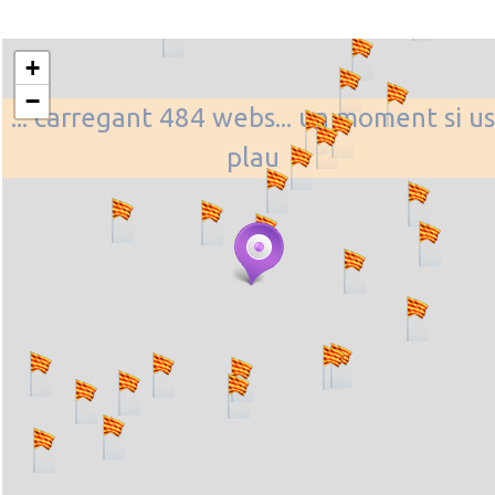
+
−
... carregant 484 webs... un moment si us
plau