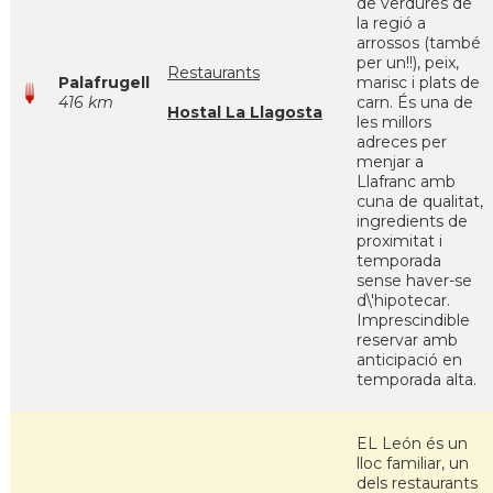
de verdures de
la regió a
arrossos (també
per un!!), peix,
Restaurants
Palafrugell
marisc i plats de
416 km
carn. És una de
Hostal La Llagosta
les millors
adreces per
menjar a
Llafranc amb
cuna de qualitat,
ingredients de
proximitat i
temporada
sense haver-se
d\'hipotecar.
Imprescindible
reservar amb
anticipació en
temporada alta.
EL León és un
lloc familiar, un
dels restaurants