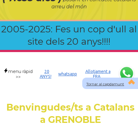
arreu del món
2005-2025: Fes un cop d'ull al
site dels 20 anys!!!!
menu ràpid
20
Allotjament a
whatsapp
ANYS!
FRA
>>
Tornar al capdamunt
Benvingudes/ts a Catalans
a GRENOBLE