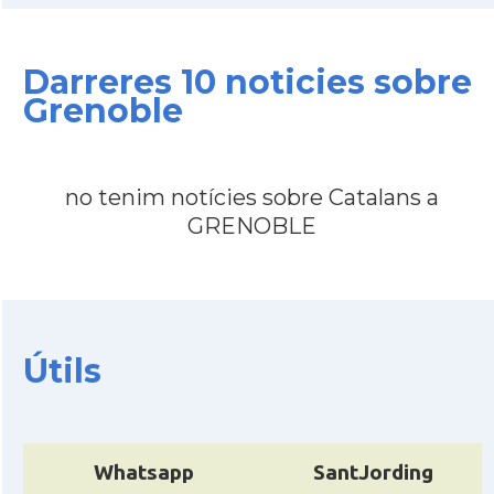
CAMON
Catalans a NANCY
Darreres 10 noticies sobre
Grenoble
CAMON
Catalans a Nantes
CAMON
Catalans a Nice, Niça
no tenim notícies sobre Catalans a
GRENOBLE
CAMON
CATALANS A PARIS
CAMON
Catalans a PERPINYA
Útils
CAMON
Catalans a REIMS
CAMON
Catalans a RENNES
Whatsapp
SantJording