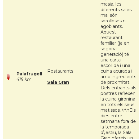
masia, les
diferents sales
mai són
sorolloses ni
agobiants.
Aquest
restaurant
familiar (ja en
segona
generació) té
una carta
escollida i una
Restaurants
cuina acurada i
Palafrugell
amb ingredients
415 km
Sala Gran
de proximitat.
Dels entrants als
postres reflexen
la cuina gironina
en tots els seus
matissos. \r\nEls
dies entre
setmana fora de
la temporada
d\'estiu, la Sala
Gran ofereix un