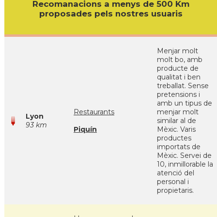
Recomanacions a menys de 500 Km
proposades pels nostres usuaris
Menjar molt
molt bo, amb
producte de
qualitat i ben
treballat. Sense
pretensions i
amb un tipus de
Restaurants
menjar molt
Lyon
similar al de
93 km
Piquín
Mèxic. Varis
productes
importats de
Mèxic. Servei de
10, inmillorable la
atenció del
personal i
propietaris.