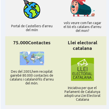
Consolat
Consolat general a Bordeaux
vols veure com fan cagar
Portal de Castellers d'arreu
el tió els catalans d'arreu
Consolat
Consolat general a Lyon
del món
del mon?
Consolat
Consolat general a Marseille
75.000Contactes
Llei electoral
catalana
Consolat
Consolat general a Montpellier
Consolat
Consolat general a Paris
Des del 2005,hem recopilat
gairebé 80.000 contactes de
catalans i catalanòfils d'arreu
del món.
Consolat
Consolat general a Pau
Iniciativa per que el
Parlament de Catalunya
adopti una Llei Electoral
Consolat
Consolat general a Perpinyà
Catalana