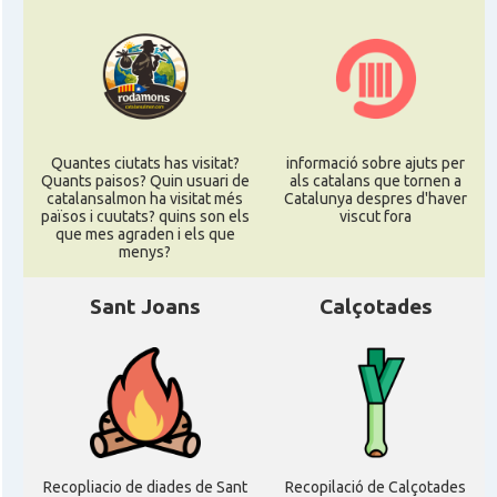
Quantes ciutats has visitat?
informació sobre ajuts per
Quants paisos? Quin usuari de
als catalans que tornen a
catalansalmon ha visitat més
Catalunya despres d'haver
països i cuutats? quins son els
viscut fora
que mes agraden i els que
menys?
Sant Joans
Calçotades
Recopliacio de diades de Sant
Recopilació de Calçotades