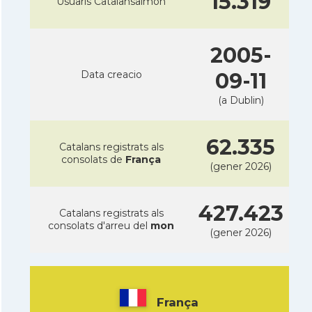
15.319
Usuaris Catalansalmon
2005-
Data creacio
09-11
(a Dublin)
62.335
Catalans registrats als
consolats de
França
(gener 2026)
427.423
Catalans registrats als
consolats d'arreu del
mon
(gener 2026)
França