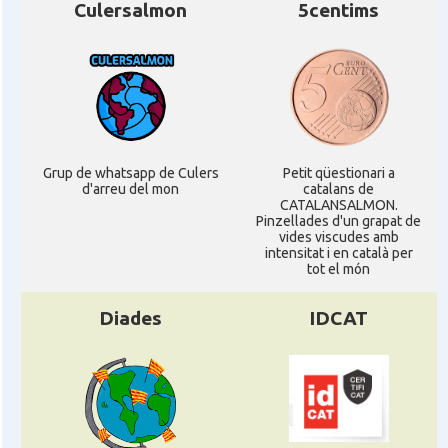
Culersalmon
5centims
Consolat
Consolat general a Strasbourg
Consolat
Consolat general a Toulouse
Ambaixada
Ambaixada espanyola a França
* + ambaixades i consolats
Grup de whatsapp de Culers
Petit qüestionari a
d'arreu del mon
catalans de
CATALANSALMON.
Pinzellades d'un grapat de
vides viscudes amb
intensitat i en català per
tot el món
Diades
IDCAT