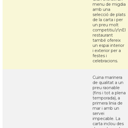
menu de migdia
amb una
selecció de plats
de la carta i per
un preu molt
competitiu.\r\nEl
restaurant
també ofereix
un espai interior
i exterior per a
festes i
celebracions.
Cuina marinera
de qualitat a un
preu raonable
(fins i tot a plena
temporada), a
primera linia de
mar i amb un
servei
impecable. La
carta inclou des