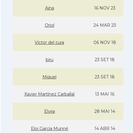
Aina
16 NOV 23
Oriol
24 MAR 23
Ví­ctor del cura
06 NOV 18
biru
23 SET 18
Miquel
23 SET 18
Xavier Martí­nez Carballal
13 MAI 16
Elvira
28 MAI 14
Eloi Garcia Munné
14 ABR 14