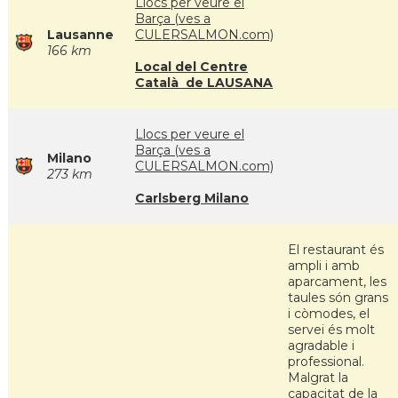
Llocs per veure el
Barça (ves a
Lausanne
CULERSALMON.com)
166 km
Local del Centre
Català de LAUSANA
Llocs per veure el
Barça (ves a
Milano
CULERSALMON.com)
273 km
Carlsberg Milano
El restaurant és
ampli i amb
aparcament, les
taules són grans
i còmodes, el
servei és molt
agradable i
professional.
Malgrat la
capacitat de la