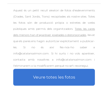
Aquest és un petit recull aleatori de
fotos d'esdeveniments
(Diades, Sant Jordis, Tions) recopilades als nostre sites. Totes
les fotos són de producció pròpia o extretes de webs
públiques amb permís dels organitzadors.
Totes les cares
dels menors han d'aparèixer pixelades o distorsionades
, llevat
que els pares ens hagin autoritzar explícitament a publicar-
les. Si no és així fes-nos-ho saber a
info@catalansalmon.com. Si hi surts i no vols aparèixer,
contacta amb nosaltres a info@catalansalmon.com i
l'eliminarem o la modificarem perquè no se't reconegui.
Veure totes les fotos
.