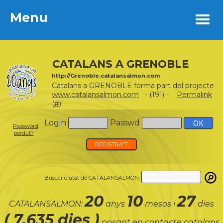
Menu
Menu
CATALANS A GRENOBLE
http://Grenoble.catalansalmon.com
Catalans a GRENOBLE forma part del projecte
www.catalansalmon.com
- (191) -
Permalink
(#)
Login
Passwd
Password
perdut?
REGISTRA'T
Buscar ciutat de CATALANSALMON:
20
10
27
CATALANSALMON:
anys
mesos i
dies
( 7.635 dies )
posant en contacte catalans