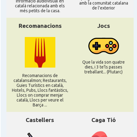
informació audiovisual en
amb la comunitat catalana
Casal
Casal Català de Tolosa de Llenguadoc
català relacionada amb els
de l'exterior
més petits de la casa.
Casal
Casal de Catalunya de París
Recomanacions
Jocs
Casal
Centre Català d'Occitània
Centre Cultural Català - Casal Jaume I
Casal
Que la vida son quatre
de Perpinyà
dies, i 3 te'ls passes
treballant... (Plutarc)
Recomanacions de
catalansalmon; Restaurants,
Casal
Cercle Català de Marsella
Guies Turístics en català,
Hotels, Pubs, Llocs fantàstics,
Llocs on comprar menjar
Acció
Oficina d'ACCIÓ Paris
català, Llocs per veure el
Barça ...
Delegació
Delegació del Govern a França
Castellers
Caga Tió
Consolat
Consolat general a Bayonne