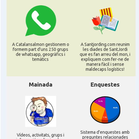
CAMON
Catalans a Rouen
CAMON
Catalans a STRASBOURG
CAMON
Catalans a Toulouse
A Catalansalmon gestionem o
A Santjording.com reunim
formem part d'uns 250 grups
les diades de SantJordi
de whatsapp, geogràfics i
que es fan arreu del mon, i
CAMON
Catalans a TROYES
temàtics
expliquem com fer-ne de
manera fàcil i sense
maldecaps logí­stics!
Ateneu Català de l'Eurodistrict
Casal
Strasbourg-Ortenau
Mainada
Enquestes
Casal Català de Grenoble (Maison de
Casal
Catalogne)
Casal Català de Nantes "Tirant lo
Casal
Blanc\"
Sistema d'enquestes amb
Ví­deos, activitats, grups i
preguntes relacionades