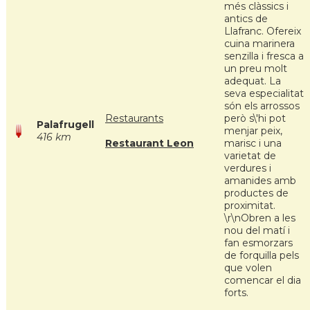
més clàssics i
antics de
Llafranc. Ofereix
cuina marinera
senzilla i fresca a
un preu molt
adequat. La
seva especialitat
són els arrossos
Restaurants
però s\'hi pot
Palafrugell
menjar peix,
416 km
Restaurant Leon
marisc i una
varietat de
verdures i
amanides amb
productes de
proximitat.
\r\nObren a les
nou del matí i
fan esmorzars
de forquilla pels
que volen
comencar el dia
forts.