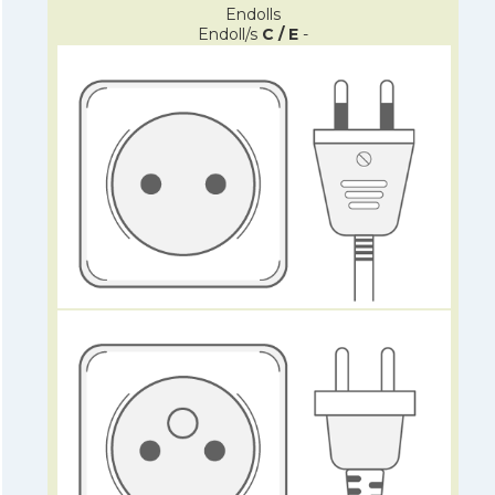
Endolls
Endoll/s
C / E
-