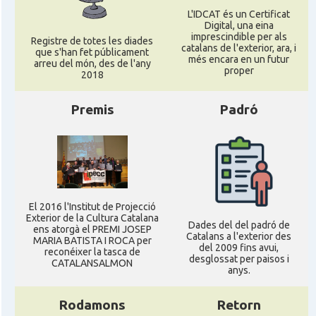
L'IDCAT és un Certificat
Digital, una eina
imprescindible per als
Registre de totes les diades
catalans de l'exterior, ara, i
que s'han fet públicament
més encara en un futur
arreu del món, des de l'any
proper
2018
Premis
Padró
El 2016 l'Institut de Projecció
Exterior de la Cultura Catalana
Dades del del padró de
ens atorgà el PREMI JOSEP
Catalans a l'exterior des
MARIA BATISTA I ROCA per
del 2009 fins avui,
reconéixer la tasca de
desglossat per paisos i
CATALANSALMON
anys.
Rodamons
Retorn