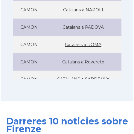
CAMON
Catalans a NAPOLI
CAMON
Catalans a PADOVA
CAMON
Catalans a ROMA
CAMON
Catalans a Rovereto
CAMON
CATALANS a SARDENYA
CAMON
Catalans a Sicilia
CAMON
Catalans a Torino - Torí - Itàlia
Darreres 10 noticies sobre
Firenze
CAMON
Catalans a Treviso - Itàlia