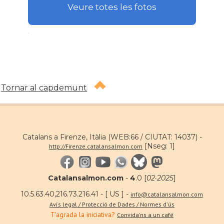
Veure totes les fotos
.
Tornar al capdemunt
Catalans a Firenze, Itàlia (WEB:66 / CIUTAT: 14037) -
[Nseg: 1]
http://Firenze.catalansalmon.com
Catalansalmon.com
-
4
.0 [
02·2025
]
10.5.63.40,216.73.216.41 - [ US ] -
info@catalansalmon.com
Avís legal / Protecció de Dades / Normes d'ús
T'agrada la iniciativa?
Convida'ns a un café