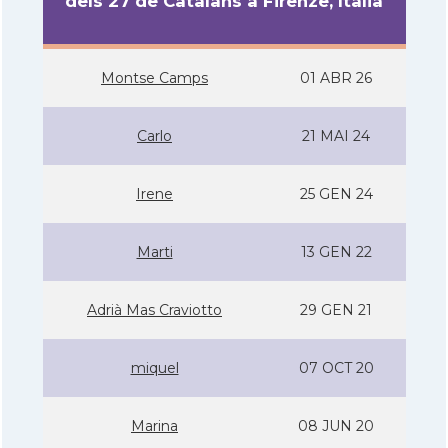
dels 27 de Catalans a Firenze, Itàlia
Montse Camps
01 ABR 26
Carlo
21 MAI 24
Irene
25 GEN 24
Marti
13 GEN 22
Adrià Mas Craviotto
29 GEN 21
miquel
07 OCT 20
Marina
08 JUN 20