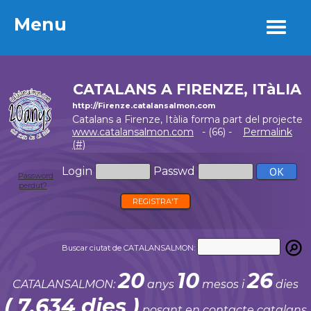
Menu
Menu
CATALANS A FIRENZE, ITàLIA
http://Firenze.catalansalmon.com
Catalans a Firenze, Itàlia forma part del projecte
www.catalansalmon.com
- (66) -
Permalink
(#)
Login
Passwd
Password
perdut?
REGISTRA'T
Buscar ciutat de CATALANSALMON:
20
10
26
CATALANSALMON:
anys
mesos i
dies
( 7.634 dies )
posant en contacte catalans