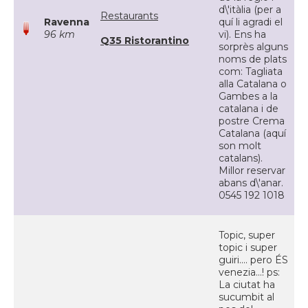
d\'itàlia (per a
Restaurants
Ravenna
quí li agradi el
96 km
vi). Ens ha
Q35 Ristorantino
sorprès alguns
noms de plats
com: Tagliata
alla Catalana o
Gambes a la
catalana i de
postre Crema
Catalana (aquí
son molt
catalans).
Millor reservar
abans d\'anar.
0545 192 1018
Topic, super
topic i super
guiri.... pero ÉS
venezia...! ps:
La ciutat ha
sucumbit al