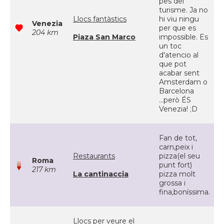
pes del
turisme. Ja no
Llocs fantàstics
hi viu ningu
Venezia
per que es
204 km
Piaza San Marco
impossible. Es
un toc
d'atencio al
que pot
acabar sent
Amsterdam o
Barcelona
...però ÉS
Venezia! ;D
Fan de tot,
carn,peix i
Restaurants
pizza(el seu
Roma
punt fort)
217 km
La cantinaccia
pizza molt
grossa i
fina,boníssima.
Llocs per veure el