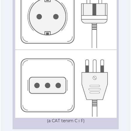
(a CAT tenim C i F)