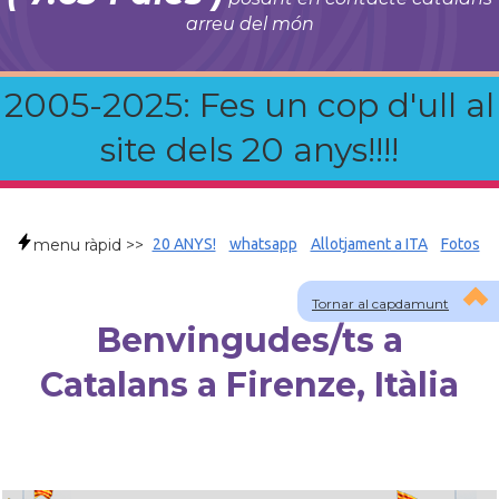
arreu del món
2005-2025: Fes un cop d'ull al
site dels 20 anys!!!!
menu ràpid >>
20 ANYS!
whatsapp
Allotjament a ITA
Fotos
Tornar al capdamunt
Benvingudes/ts a
Catalans a Firenze, Itàlia