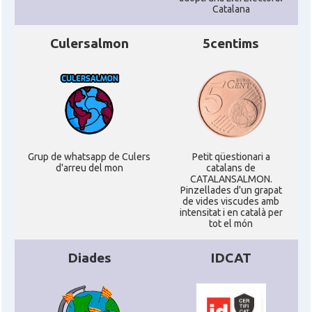
Catalana
Culersalmon
5centims
Grup de whatsapp de Culers
Petit qüestionari a
d'arreu del mon
catalans de
CATALANSALMON.
Pinzellades d'un grapat
de vides viscudes amb
intensitat i en català per
tot el món
Diades
IDCAT