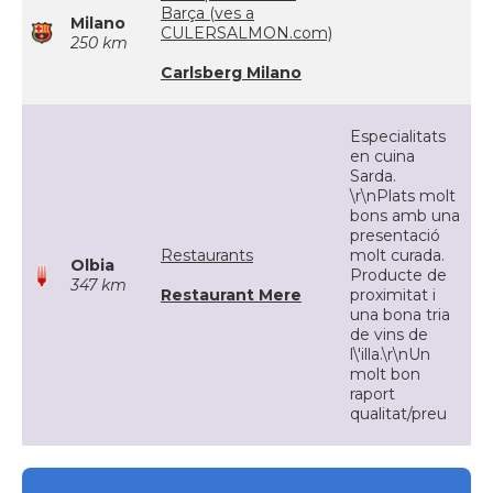
Barça (ves a
Milano
CULERSALMON.com)
250 km
Carlsberg Milano
Especialitats
en cuina
Sarda.
\r\nPlats molt
bons amb una
presentació
Restaurants
molt curada.
Olbia
Producte de
347 km
Restaurant Mere
proximitat i
una bona tria
de vins de
l\'illa.\r\nUn
molt bon
raport
qualitat/preu