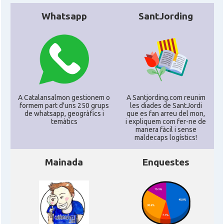
Whatsapp
SantJording
A Catalansalmon gestionem o
A Santjording.com reunim
formem part d'uns 250 grups
les diades de SantJordi
de whatsapp, geogràfics i
que es fan arreu del mon,
temàtics
i expliquem com fer-ne de
manera fàcil i sense
maldecaps logí­stics!
Mainada
Enquestes