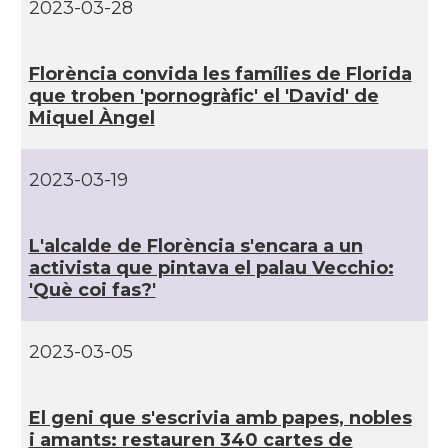
2023-03-28
Florència convida les famí­lies de Florida
que troben 'pornogràfic' el 'David' de
Miquel Àngel
2023-03-19
L'alcalde de Florència s'encara a un
activista que pintava el palau Vecchio:
'Què coi fas?'
2023-03-05
El geni que s'escrivia amb papes, nobles
i amants: restauren 340 cartes de