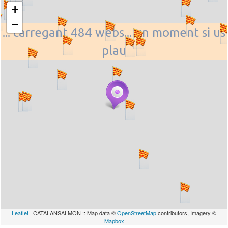
+
−
... carregant 484 webs... un moment si us
plau
Leaflet
| CATALANSALMON :: Map data ©
OpenStreetMap
contributors, Imagery ©
Mapbox