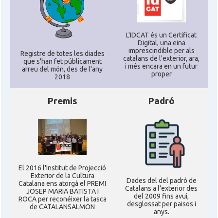
L'IDCAT és un Certificat
Digital, una eina
imprescindible per als
Registre de totes les diades
catalans de l'exterior, ara,
que s'han fet públicament
i més encara en un futur
arreu del món, des de l'any
proper
2018
Premis
Padró
El 2016 l'Institut de Projecció
Exterior de la Cultura
Dades del del padró de
Catalana ens atorgà el PREMI
Catalans a l'exterior des
JOSEP MARIA BATISTA I
del 2009 fins avui,
ROCA per reconéixer la tasca
desglossat per paisos i
de CATALANSALMON
anys.