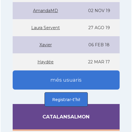
AmandaMD
02 NOV 19
Laura Servent
27 AGO 19
Xavier
06 FEB 18
Haydée
22 MAR 17
més usuaris
Registrar-t'hi!
CATALANSALMON