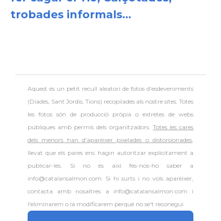
trobades informals...
Aquest és un petit recull aleatori de
fotos d'esdeveniments
(Diades, Sant Jordis, Tions) recopilades als nostre sites. Totes
les fotos són de producció pròpia o extretes de webs
públiques amb permís dels organitzadors.
Totes les cares
dels menors han d'aparèixer pixelades o distorsionades
,
llevat que els pares ens hagin autoritzar explícitament a
publicar-les. Si no és així fes-nos-ho saber a
info@catalansalmon.com. Si hi surts i no vols aparèixer,
contacta amb nosaltres a info@catalansalmon.com i
l'eliminarem o la modificarem perquè no se't reconegui.