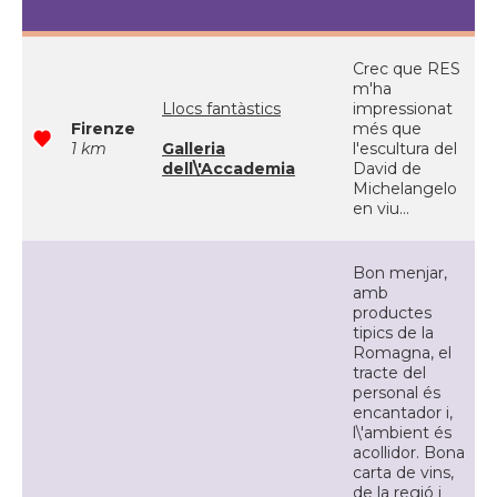
Crec que RES
m'ha
Llocs fantàstics
impressionat
Firenze
més que
1 km
Galleria
l'escultura del
dell\'Accademia
David de
Michelangelo
en viu...
Bon menjar,
amb
productes
tipics de la
Romagna, el
tracte del
personal és
encantador i,
l\'ambient és
acollidor. Bona
carta de vins,
de la regió i