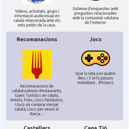
Sistema d'enquestes amb
Ví­deos, activitats, grups i
preguntes relacionades
informació audiovisual en
amb la comunitat catalana
català relacionada amb els
de l'exterior
més petits de la casa.
Recomanacions
Jocs
Que la vida son quatre
dies, i 3 te'ls passes
treballant... (Plutarc)
Recomanacions de
catalansalmon; Restaurants,
Guies Turístics en català,
Hotels, Pubs, Llocs fantàstics,
Llocs on comprar menjar
català, Llocs per veure el
Barça ...
Castellers
Caga Tió