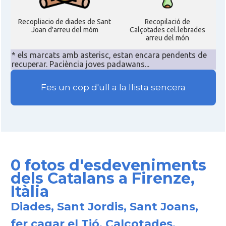
Recopliacio de diades de Sant
Recopilació de
Joan d'arreu del móm
Calçotades cel.lebrades
arreu del món
* els marcats amb asterisc, estan encara pendents de
recuperar. Paciència joves padawans...
Fes un cop d'ull a la llista sencera
0 fotos d'esdeveniments
dels Catalans a Firenze,
Itàlia
Diades, Sant Jordis, Sant Joans,
fer cagar el Tió, Calçotades,