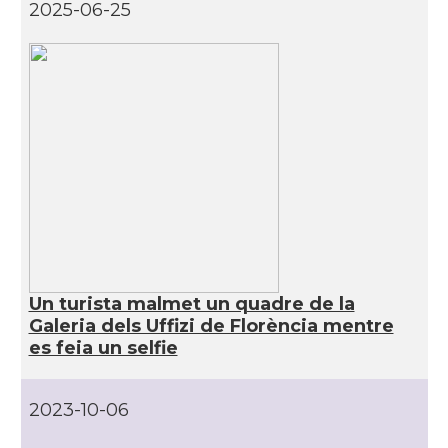
Consolat
Consolat general a Napoli
2025-06-25
Consolat
Consolat general a Roma
Ambaixada
Ambaixada espanyola a Itàlia
* + ambaixades i consolats
Un turista malmet un quadre de la
Galeria dels Uffizi de Florència mentre
es feia un selfie
2023-10-06