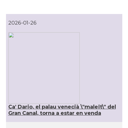
CAMON
Catalans a VENEZIA
2026-01-26
Casal
Associació Catalans a Roma
Casal
Casal Català d'Itàlia
Acció
Oficina d'ACCIÓ a Milà
Delegació
Delegació del Govern a Itàlia
Consolat
Consolat general a Genova
Ca' Dario, el palau venecià \"maleït\" del
Gran Canal, torna a estar en venda
Consolat
Consolat general a Milano