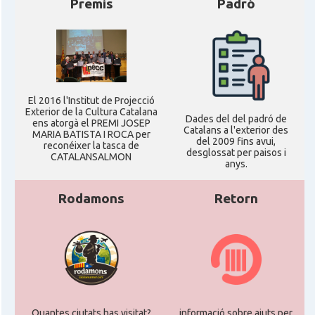
Premis
Padró
El 2016 l'Institut de Projecció
Exterior de la Cultura Catalana
Dades del del padró de
ens atorgà el PREMI JOSEP
Catalans a l'exterior des
MARIA BATISTA I ROCA per
del 2009 fins avui,
reconéixer la tasca de
desglossat per paisos i
CATALANSALMON
anys.
Rodamons
Retorn
Quantes ciutats has visitat?
informació sobre ajuts per