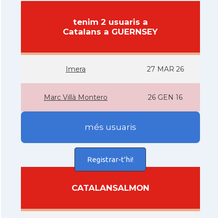
tenim 2 usuaris a
Catalans a GUERNSEY
Imera
27 MAR 26
Marc Villà Montero
26 GEN 16
més usuaris
Registrar-t'hi!
CATALANSALMON