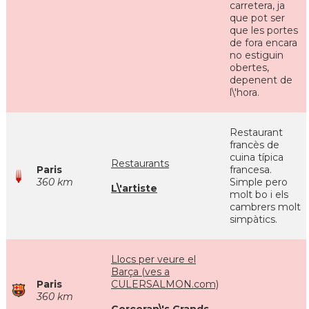
carretera, ja
que pot ser
que les portes
de fora encara
no estiguin
obertes,
depenent de
l\'hora.
Restaurant
francès de
cuina típica
Restaurants
Paris
francesa.
360 km
Simple pero
L\'artiste
molt bo i els
cambrers molt
simpàtics.
Llocs per veure el
Barça (ves a
Paris
CULERSALMON.com)
360 km