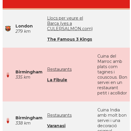
Llocs per veure el
Barça (ves a
London
CULERSALMON.com)
279 km
The Famous 3 Kings
Cuina del
Marroc amb
plats com
Restaurants
Birmingham
tagines i
335 km
couscous. Bon
La Fibule
servei en un
restaurant
petit i acollidor
Cuina India
Restaurants
amb molt bon
Birmingham
servei i una
338 km
Varanasi
decoració