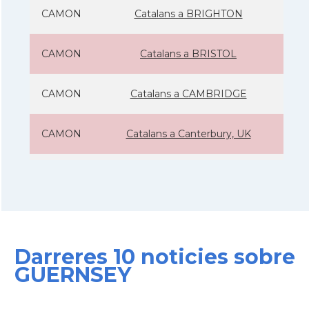
CAMON
Catalans a BRIGHTON
CAMON
Catalans a BRISTOL
CAMON
Catalans a CAMBRIDGE
CAMON
Catalans a Canterbury, UK
CAMON
Catalans a Cardiff
CAMON
Catalans a Chelmsford
Darreres 10 noticies sobre
CAMON
Catalans a CHELTENHAM
GUERNSEY
CAMON
Catalans a Chester