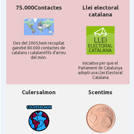
75.000Contactes
Llei electoral
CAMON
Catalans a SHEFFIELD
catalana
CAMON
Catalans a SOUTHAMPTON
Des del 2005,hem recopilat
CAMON
Catalans a STIRLING
gairebé 80.000 contactes de
catalans i catalanòfils d'arreu
del món.
Iniciativa per que el
CAMON
Catalans a WIGHT
Parlament de Catalunya
adopti una Llei Electoral
Catalana
CAMON
Catalans a YORK
Culersalmon
5centims
Casal
Catalans UK
Casal
Centre Català d'Escòcia