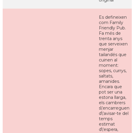
original
Es defineixen
com Family
Friendly Pub.
Fa més de
trenta anys
que serveixen
menjar
tailandés que
cuinen al
moment:
sopes, currys,
saltats,
amanides.
Encara que
pot ser una
estona llarga,
els cambrers
s\'encarreguen
d\'avisar-te del
temps
estimat
d\'espera,