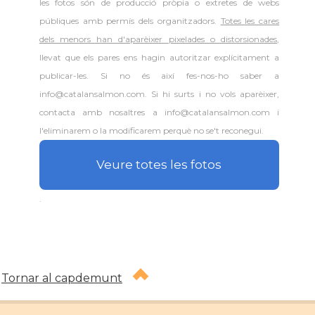
les fotos són de producció pròpia o extretes de webs
públiques amb permís dels organitzadors.
Totes les cares
dels menors han d'aparèixer pixelades o distorsionades
,
llevat que els pares ens hagin autoritzar explícitament a
publicar-les. Si no és així fes-nos-ho saber a
info@catalansalmon.com. Si hi surts i no vols aparèixer,
contacta amb nosaltres a info@catalansalmon.com i
l'eliminarem o la modificarem perquè no se't reconegui.
Veure totes les fotos
.
Tornar al capdemunt