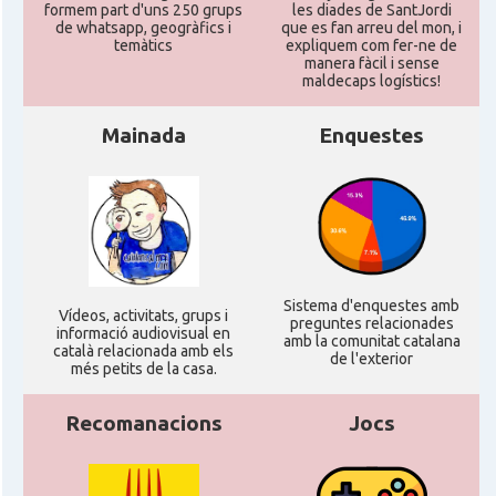
formem part d'uns 250 grups
les diades de SantJordi
CAMON
Catalans a HEREFORD
de whatsapp, geogràfics i
que es fan arreu del mon, i
temàtics
expliquem com fer-ne de
manera fàcil i sense
CAMON
Catalans a Ipswich
maldecaps logí­stics!
Mainada
Enquestes
CAMON
Catalans a KETTERING
CAMON
Catalans a Leeds - Uk
CAMON
Catalans a LEICESTER
Sistema d'enquestes amb
Ví­deos, activitats, grups i
preguntes relacionades
CAMON
Catalans a Lincoln
informació audiovisual en
amb la comunitat catalana
català relacionada amb els
de l'exterior
més petits de la casa.
CAMON
Catalans a LIVERPOOL
Recomanacions
Jocs
CAMON
CATALANS A LONDON - Londres