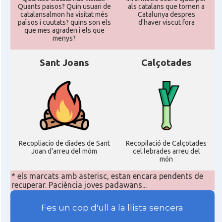
Quants paisos? Quin usuari de
als catalans que tornen a
catalansalmon ha visitat més
Catalunya despres
països i cuutats? quins son els
d'haver viscut fora
que mes agraden i els que
menys?
Sant Joans
Calçotades
Recopliacio de diades de Sant
Recopilació de Calçotades
Joan d'arreu del móm
cel.lebrades arreu del
món
* els marcats amb asterisc, estan encara pendents de
recuperar. Paciència joves padawans...
Fes un cop d'ull a la llista sencera