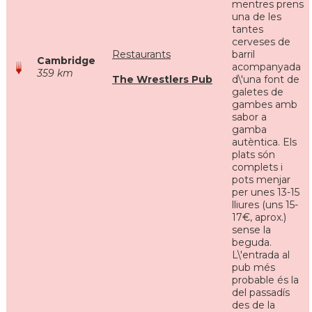
mentres prens
una de les
tantes
cerveses de
Restaurants
barril
Cambridge
acompanyada
359 km
The Wrestlers Pub
d\'una font de
galetes de
gambes amb
sabor a
gamba
autèntica. Els
plats són
complets i
pots menjar
per unes 13-15
lliures (uns 15-
17€, aprox.)
sense la
beguda.
L\'entrada al
pub més
probable és la
del passadís
des de la