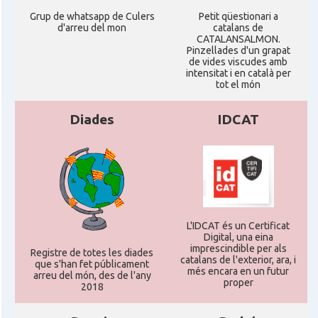
Delegació del Govern al Regne Unit i
Delegació
Irlanda
Grup de whatsapp de Culers
Petit qüestionari a
d'arreu del mon
catalans de
CATALANSALMON.
Pinzellades d'un grapat
Consolat
Consolat general a Edinburgh
de vides viscudes amb
intensitat i en català per
tot el món
Consolat
Consolat general a London
Diades
IDCAT
Ambaixada espanyola a Regne Unit
Ambaixada
(UK)
* + ambaixades i consolats
L'IDCAT és un Certificat
Digital, una eina
imprescindible per als
Registre de totes les diades
catalans de l'exterior, ara, i
que s'han fet públicament
més encara en un futur
arreu del món, des de l'any
proper
2018