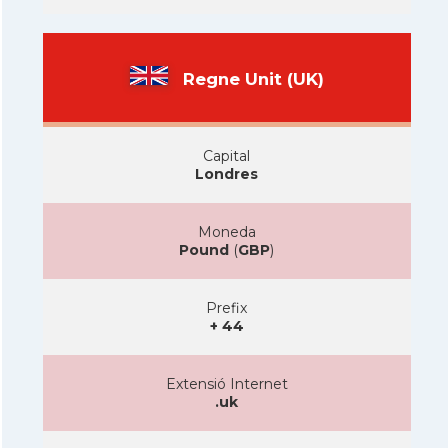
Regne Unit (UK)
Capital
Londres
Moneda
Pound
(
GBP
)
Prefix
+ 44
Extensió Internet
.uk