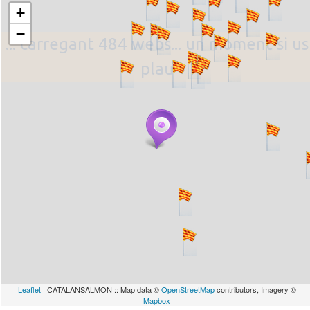
+
−
... carregant 484 webs... un moment si us
plau
Leaflet
| CATALANSALMON :: Map data ©
OpenStreetMap
contributors, Imagery ©
Mapbox