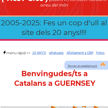
arreu del món
2005-2025: Fes un cop d'ull al
site dels 20 anys!!!!
menu ràpid >>
20 ANYS!
whatsapp
Allotjament a GBR
Fotos
Tornar al capdamunt
Benvingudes/ts a
Catalans a GUERNSEY