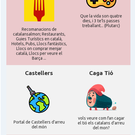
CAMON
CATALANS A MANCHESTER
Que la vida son quatre
dies, i 3 te'ls passes
CAMON
Catalans a MILTON KEYNES
treballant... (Plutarc)
Recomanacions de
catalansalmon; Restaurants,
Guies Turístics en català,
CAMON
Catalans a Newcastle upon Tyne
Hotels, Pubs, Llocs fantàstics,
Llocs on comprar menjar
català, Llocs per veure el
Barça ...
CAMON
Catalans a NOTTINGHAM
Castellers
Caga Tió
CAMON
Catalans a OXFORD, UK, Anglaterra
CAMON
Catalans a Portsmouth
CAMON
Catalans a READING
vols veure com fan cagar
Portal de Castellers d'arreu
el tió els catalans d'arreu
del món
del mon?
CAMON
Catalans a RUGBY