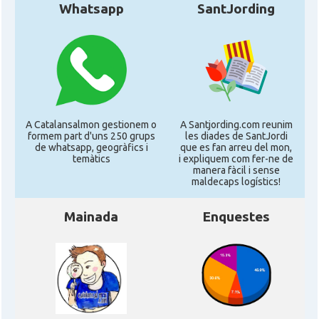
Whatsapp
SantJording
A Catalansalmon gestionem o
A Santjording.com reunim
formem part d'uns 250 grups
les diades de SantJordi
de whatsapp, geogràfics i
que es fan arreu del mon,
temàtics
i expliquem com fer-ne de
manera fàcil i sense
maldecaps logí­stics!
Mainada
Enquestes