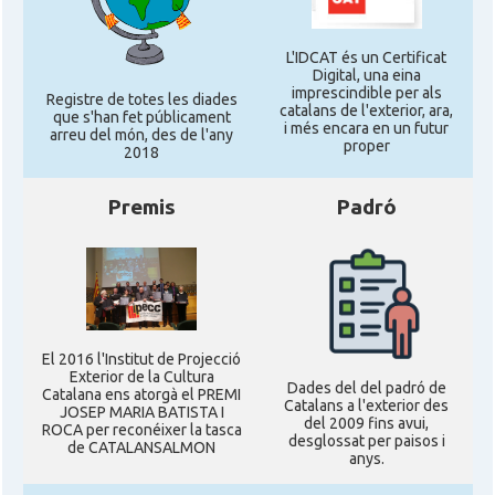
L'IDCAT és un Certificat
Digital, una eina
imprescindible per als
Registre de totes les diades
catalans de l'exterior, ara,
que s'han fet públicament
i més encara en un futur
arreu del món, des de l'any
proper
2018
Premis
Padró
El 2016 l'Institut de Projecció
Exterior de la Cultura
Dades del del padró de
Catalana ens atorgà el PREMI
Catalans a l'exterior des
JOSEP MARIA BATISTA I
del 2009 fins avui,
ROCA per reconéixer la tasca
desglossat per paisos i
de CATALANSALMON
anys.