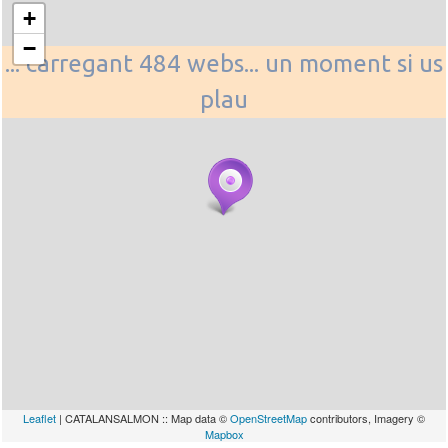
+
−
... carregant 484 webs... un moment si us
plau
Leaflet
| CATALANSALMON :: Map data ©
OpenStreetMap
contributors, Imagery ©
Mapbox