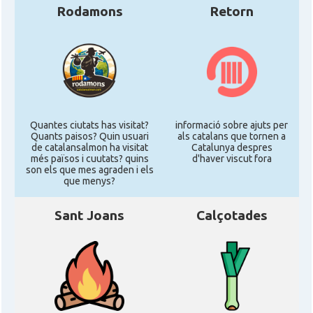
Rodamons
Retorn
Quantes ciutats has visitat?
informació sobre ajuts per
Quants paisos? Quin usuari
als catalans que tornen a
de catalansalmon ha visitat
Catalunya despres
més països i cuutats? quins
d'haver viscut fora
son els que mes agraden i els
que menys?
Sant Joans
Calçotades