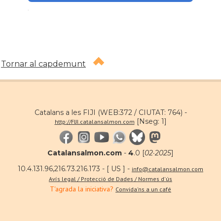
.
Tornar al capdemunt
Catalans a les FIJI (WEB:372 / CIUTAT: 764) -
[Nseg: 1]
http://FIJI.catalansalmon.com
Catalansalmon.com
-
4
.0 [
02·2025
]
10.4.131.96,216.73.216.173 - [ US ] -
info@catalansalmon.com
Avís legal / Protecció de Dades / Normes d'ús
T'agrada la iniciativa?
Convida'ns a un café