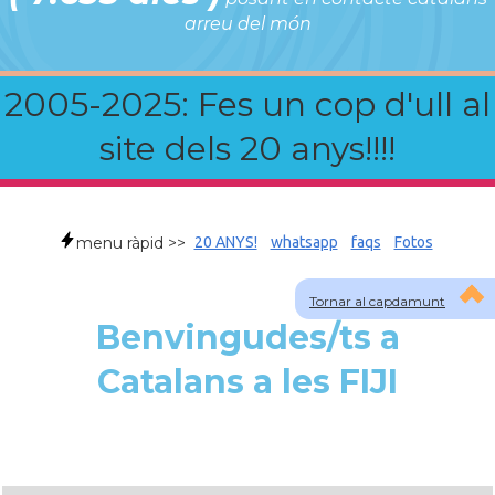
arreu del món
2005-2025: Fes un cop d'ull al
site dels 20 anys!!!!
menu ràpid >>
20 ANYS!
whatsapp
faqs
Fotos
Tornar al capdamunt
Benvingudes/ts a
Catalans a les FIJI