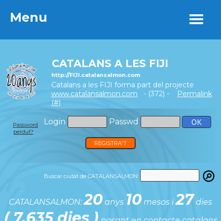
Menu
Menu
CATALANS A LES FIJI
http://FIJI.catalansalmon.com
Catalans a les FIJI forma part del projecte
www.catalansalmon.com
- (372) -
Permalink
(#)
Login
Passwd
Password
perdut?
REGISTRA'T
Buscar ciutat de CATALANSALMON:
20
10
27
CATALANSALMON:
anys
mesos i
dies
( 7.635 dies )
posant en contacte catalans