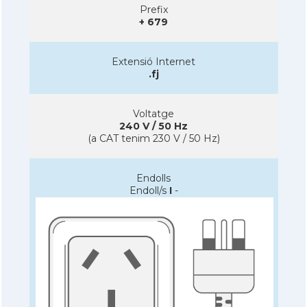
Prefix
+ 679
Extensió Internet
.fj
Voltatge
240 V / 50 Hz
(a CAT tenim 230 V / 50 Hz)
Endolls
Endoll/s
I
-