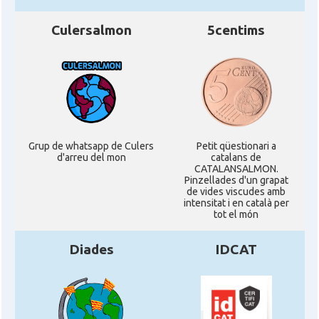
Culersalmon
5centims
Grup de whatsapp de Culers
Petit qüestionari a
d'arreu del mon
catalans de
CATALANSALMON.
Pinzellades d'un grapat
de vides viscudes amb
intensitat i en català per
tot el món
Diades
IDCAT