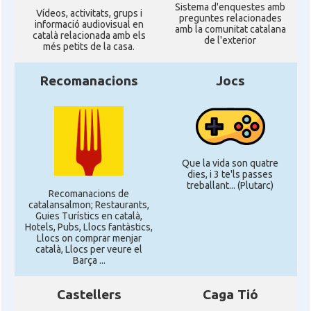
Sistema d'enquestes amb
Ví­deos, activitats, grups i
preguntes relacionades
informació audiovisual en
amb la comunitat catalana
català relacionada amb els
de l'exterior
més petits de la casa.
Recomanacions
Jocs
Que la vida son quatre
dies, i 3 te'ls passes
treballant... (Plutarc)
Recomanacions de
catalansalmon; Restaurants,
Guies Turístics en català,
Hotels, Pubs, Llocs fantàstics,
Llocs on comprar menjar
català, Llocs per veure el
Barça ...
Castellers
Caga Tió