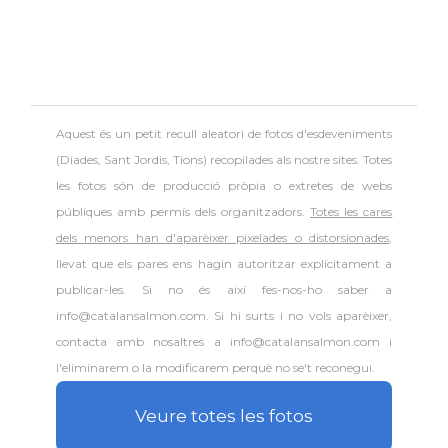
Aquest és un petit recull aleatori de
fotos d'esdeveniments
(Diades, Sant Jordis, Tions) recopilades als nostre sites. Totes
les fotos són de producció pròpia o extretes de webs
públiques amb permís dels organitzadors.
Totes les cares
dels menors han d'aparèixer pixelades o distorsionades
,
llevat que els pares ens hagin autoritzar explícitament a
publicar-les. Si no és així fes-nos-ho saber a
info@catalansalmon.com. Si hi surts i no vols aparèixer,
contacta amb nosaltres a info@catalansalmon.com i
l'eliminarem o la modificarem perquè no se't reconegui.
Veure totes les fotos