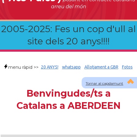
arreu del món
2005-2025: Fes un cop d'ull al
site dels 20 anys!!!!
menu ràpid >>
20 ANYS!
whatsapp
Allotjament a GBR
Fotos
Tornar al capdamunt
Benvingudes/ts a
Catalans a ABERDEEN