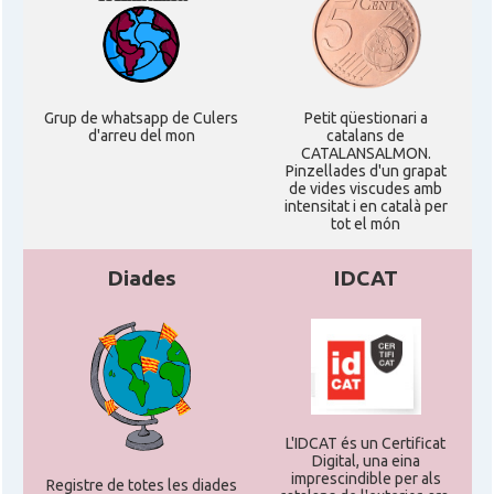
Casal
Centre Català d'Escòcia
Delegació del Govern al Regne Unit
Delegació
i Irlanda
Grup de whatsapp de Culers
Petit qüestionari a
d'arreu del mon
catalans de
CATALANSALMON.
Pinzellades d'un grapat
Consolat
Consolat general a Edinburgh
de vides viscudes amb
intensitat i en català per
tot el món
Consolat
Consolat general a London
Diades
IDCAT
Ambaixada espanyola a Regne Unit
Ambaixada
(UK)
* + ambaixades i consolats
L'IDCAT és un Certificat
Digital, una eina
imprescindible per als
Registre de totes les diades