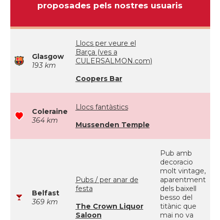
proposades pels nostres usuaris
Llocs per veure el
Barça (ves a
Glasgow
CULERSALMON.com)
193 km
Coopers Bar
Llocs fantàstics
Coleraine
364 km
Mussenden Temple
Pub amb
decoracio
molt vintage,
Pubs / per anar de
aparentment
festa
dels baixell
Belfast
besso del
369 km
The Crown Liquor
titànic que
Saloon
mai no va