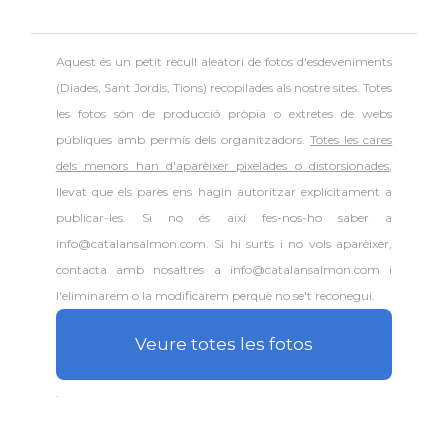
Aquest és un petit recull aleatori de
fotos d'esdeveniments
(Diades, Sant Jordis, Tions) recopilades als nostre sites. Totes
les fotos són de producció pròpia o extretes de webs
públiques amb permís dels organitzadors.
Totes les cares
dels menors han d'aparèixer pixelades o distorsionades
,
llevat que els pares ens hagin autoritzar explícitament a
publicar-les. Si no és així fes-nos-ho saber a
info@catalansalmon.com. Si hi surts i no vols aparèixer,
contacta amb nosaltres a info@catalansalmon.com i
l'eliminarem o la modificarem perquè no se't reconegui.
Veure totes les fotos
.