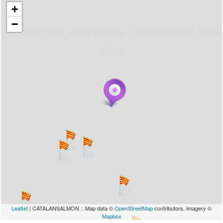
+
−
... carregant 484 webs... un moment si us
plau
Leaflet
| CATALANSALMON :: Map data ©
OpenStreetMap
contributors, Imagery ©
Mapbox