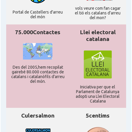
CAMON
Catalans a READING
vols veure com fan cagar
Portal de Castellers d'arreu
el tió els catalans d'arreu
del món
del mon?
CAMON
Catalans a RUGBY
75.000Contactes
Llei electoral
CAMON
Catalans a SHEFFIELD
catalana
CAMON
Catalans a SOUTHAMPTON
Des del 2005,hem recopilat
CAMON
Catalans a STIRLING
gairebé 80.000 contactes de
catalans i catalanòfils d'arreu
del món.
Iniciativa per que el
CAMON
Catalans a WIGHT
Parlament de Catalunya
adopti una Llei Electoral
Catalana
CAMON
Catalans a YORK
Culersalmon
5centims
Casal
Catalans UK