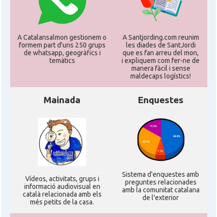
CAMON
CATALANS A GUILDFORD
A Catalansalmon gestionem o
A Santjording.com reunim
formem part d'uns 250 grups
les diades de SantJordi
CAMON
Catalans a HEREFORD
de whatsapp, geogràfics i
que es fan arreu del mon,
temàtics
i expliquem com fer-ne de
manera fàcil i sense
CAMON
Catalans a Ipswich
maldecaps logí­stics!
Mainada
Enquestes
CAMON
Catalans a KETTERING
CAMON
Catalans a Leeds - Uk
CAMON
Catalans a LEICESTER
Sistema d'enquestes amb
Ví­deos, activitats, grups i
preguntes relacionades
CAMON
Catalans a Lincoln
informació audiovisual en
amb la comunitat catalana
català relacionada amb els
de l'exterior
més petits de la casa.
CAMON
Catalans a LIVERPOOL