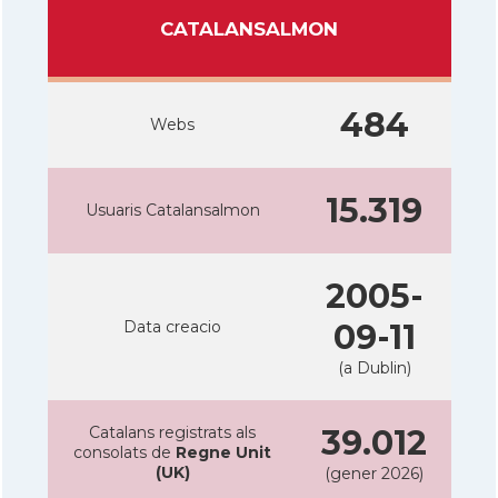
CATALANSALMON
484
Webs
15.319
Usuaris Catalansalmon
2005-
Data creacio
09-11
(a Dublin)
Catalans registrats als
39.012
consolats de
Regne Unit
(UK)
(gener 2026)