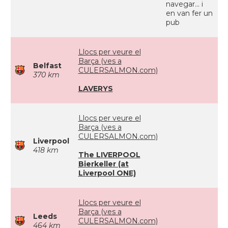
navegar... i
en van fer un
pub
Llocs per veure el
Barça (ves a
Belfast
CULERSALMON.com)
370 km
LAVERYS
Llocs per veure el
Barça (ves a
CULERSALMON.com)
Liverpool
418 km
The LIVERPOOL
Bierkeller (at
Liverpool ONE)
Llocs per veure el
Barça (ves a
Leeds
CULERSALMON.com)
464 km