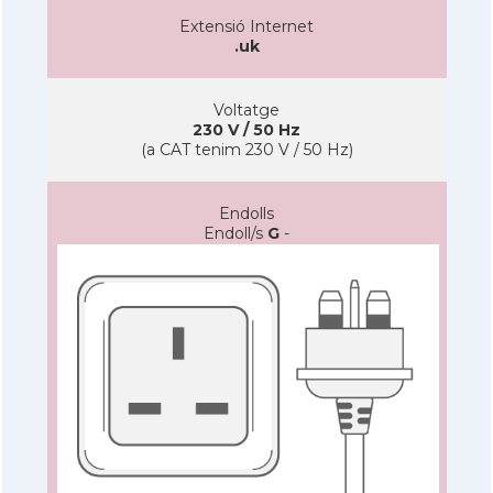
Extensió Internet
.uk
Voltatge
230 V / 50 Hz
(a CAT tenim 230 V / 50 Hz)
Endolls
Endoll/s
G
-