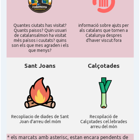
Quantes ciutats has visitat?
informació sobre ajuts per
Quants paisos? Quin usuari
als catalans que tornen a
de catalansalmon ha visitat
Catalunya despres
més països i cuutats? quins
d'haver viscut fora
son els que mes agraden i els
que menys?
Sant Joans
Calçotades
Recopliacio de diades de Sant
Recopilació de
Joan d'arreu del móm
Calçotades cel.lebrades
arreu del món
* els marcats amb asterisc, estan encara pendents de