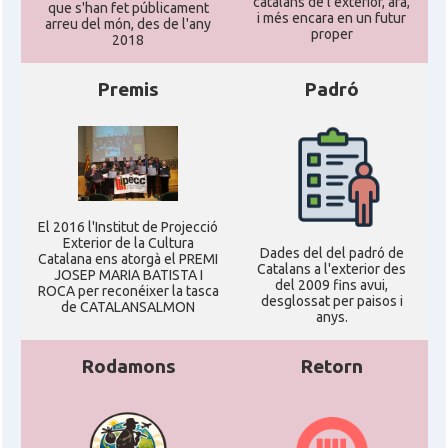
catalans de l'exterior, ara,
que s'han fet públicament
i més encara en un futur
arreu del món, des de l'any
proper
2018
Premis
Padró
El 2016 l'Institut de Projecció
Exterior de la Cultura
Dades del del padró de
Catalana ens atorgà el PREMI
Catalans a l'exterior des
JOSEP MARIA BATISTA I
del 2009 fins avui,
ROCA per reconéixer la tasca
desglossat per paisos i
de CATALANSALMON
anys.
Rodamons
Retorn