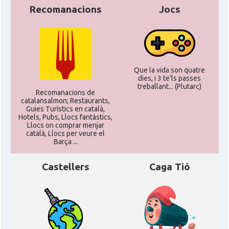
Recomanacions
Jocs
CAMON
CATALANS A LONDON - Londres
CAMON
CATALANS A MANCHESTER
Que la vida son quatre
dies, i 3 te'ls passes
CAMON
Catalans a MILTON KEYNES
treballant... (Plutarc)
Recomanacions de
catalansalmon; Restaurants,
Guies Turístics en català,
CAMON
Catalans a Newcastle upon Tyne
Hotels, Pubs, Llocs fantàstics,
Llocs on comprar menjar
català, Llocs per veure el
Barça ...
CAMON
Catalans a NOTTINGHAM
Castellers
Caga Tió
CAMON
Catalans a OXFORD, UK, Anglaterra
CAMON
Catalans a Portsmouth