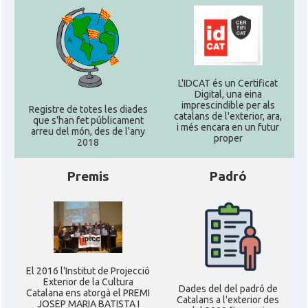
L'IDCAT és un Certificat
Digital, una eina
imprescindible per als
Registre de totes les diades
catalans de l'exterior, ara,
que s'han fet públicament
i més encara en un futur
arreu del món, des de l'any
proper
2018
Premis
Padró
El 2016 l'Institut de Projecció
Exterior de la Cultura
Dades del del padró de
Catalana ens atorgà el PREMI
Catalans a l'exterior des
JOSEP MARIA BATISTA I