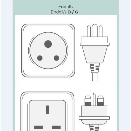
Endolls
Endoll/s
D / G
-