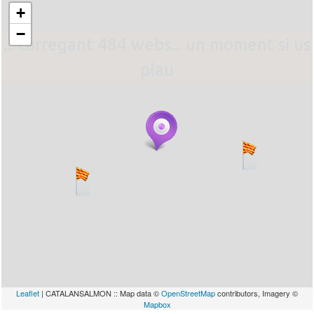
+
−
... carregant 484 webs... un moment si us
plau
Leaflet
| CATALANSALMON :: Map data ©
OpenStreetMap
contributors, Imagery ©
Mapbox