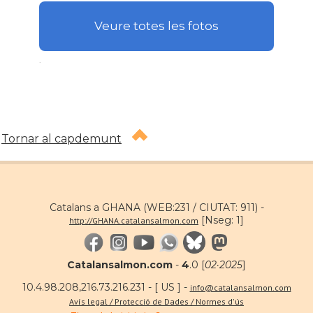
Veure totes les fotos
.
Tornar al capdemunt
Catalans a GHANA (WEB:231 / CIUTAT: 911) -
[Nseg: 1]
http://GHANA.catalansalmon.com
Catalansalmon.com
-
4
.0 [
02·2025
]
10.4.98.208,216.73.216.231 - [ US ] -
info@catalansalmon.com
Avís legal / Protecció de Dades / Normes d'ús