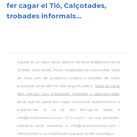
fer cagar el Tió, Calçotades,
trobades informals...
Aquest és un petit recull aleatori de
fotos d'esdeveniments
(Diades, Sant Jordis, Tions) recopilades als nostre sites. Totes
les fotos són de producció pròpia o extretes de webs
públiques amb permís dels organitzadors.
Totes les cares
dels menors han d'aparèixer pixelades o distorsionades
,
llevat que els pares ens hagin autoritzar explícitament a
publicar-les. Si no és així fes-nos-ho saber a
info@catalansalmon.com. Si hi surts i no vols aparèixer,
contacta amb nosaltres a info@catalansalmon.com i
l'eliminarem o la modificarem perquè no se't reconegui.