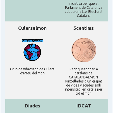
Iniciativa per que el
Parlament de Catalunya
adopti una Llei Electoral
Catalana
Culersalmon
5centims
Grup de whatsapp de Culers
Petit qüestionari a
d'arreu del mon
catalans de
CATALANSALMON.
Pinzellades d'un grapat
de vides viscudes amb
intensitat i en català per
tot el món
Diades
IDCAT