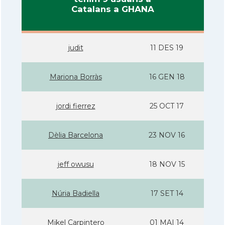
Catalans a GHANA
judit
11 DES 19
Mariona Borràs
16 GEN 18
jordi fierrez
25 OCT 17
Dèlia Barcelona
23 NOV 16
jeff owusu
18 NOV 15
Núria Badiella
17 SET 14
Mikel Carpintero
01 MAI 14