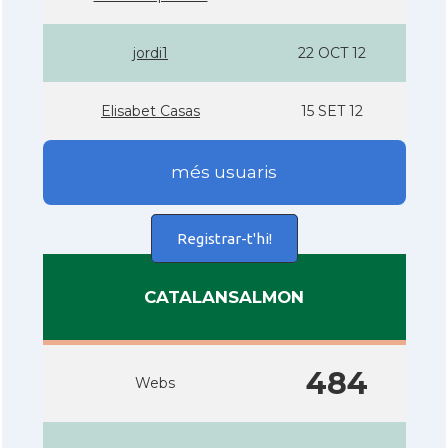
jordi1
22 OCT 12
Elisabet Casas
15 SET 12
més usuaris
Registrar-t'hi!
CATALANSALMON
484
Webs