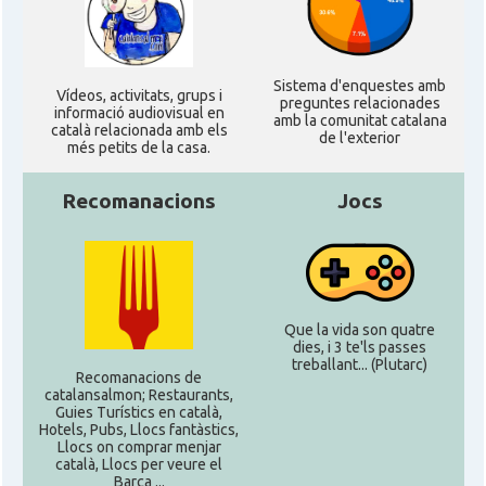
Sistema d'enquestes amb
Ví­deos, activitats, grups i
preguntes relacionades
informació audiovisual en
amb la comunitat catalana
català relacionada amb els
de l'exterior
més petits de la casa.
Recomanacions
Jocs
Que la vida son quatre
dies, i 3 te'ls passes
treballant... (Plutarc)
Recomanacions de
catalansalmon; Restaurants,
Guies Turístics en català,
Hotels, Pubs, Llocs fantàstics,
Llocs on comprar menjar
català, Llocs per veure el
Barça ...