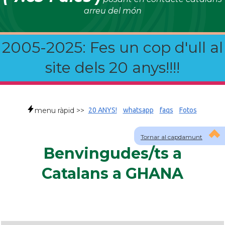
arreu del món
2005-2025: Fes un cop d'ull al
site dels 20 anys!!!!
menu ràpid >>
20 ANYS!
whatsapp
faqs
Fotos
Tornar al capdamunt
Benvingudes/ts a
Catalans a GHANA