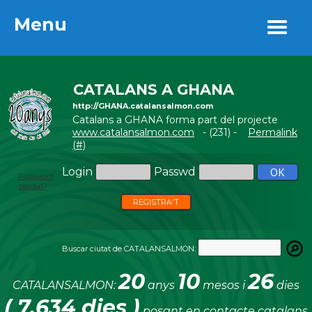
Menu
Menu
CATALANS A GHANA
http://GHANA.catalansalmon.com
Catalans a GHANA forma part del projecte
www.catalansalmon.com
- (231) -
Permalink
(#)
Login
Passwd
Password
perdut?
REGISTRA'T
Buscar ciutat de CATALANSALMON:
20
10
26
CATALANSALMON:
anys
mesos i
dies
( 7.634 dies )
posant en contacte catalans