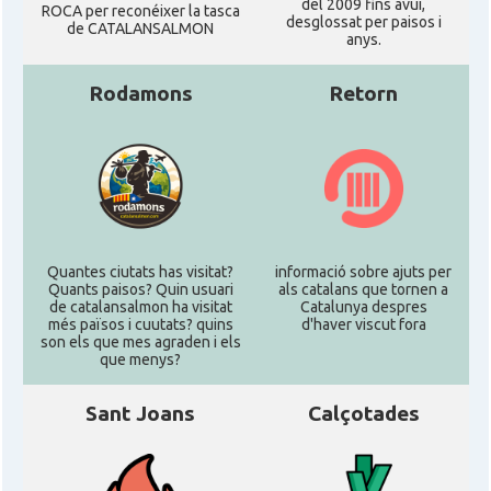
del 2009 fins avui,
ROCA per reconéixer la tasca
desglossat per paisos i
de CATALANSALMON
anys.
Rodamons
Retorn
Quantes ciutats has visitat?
informació sobre ajuts per
Quants paisos? Quin usuari
als catalans que tornen a
de catalansalmon ha visitat
Catalunya despres
més països i cuutats? quins
d'haver viscut fora
son els que mes agraden i els
que menys?
Sant Joans
Calçotades