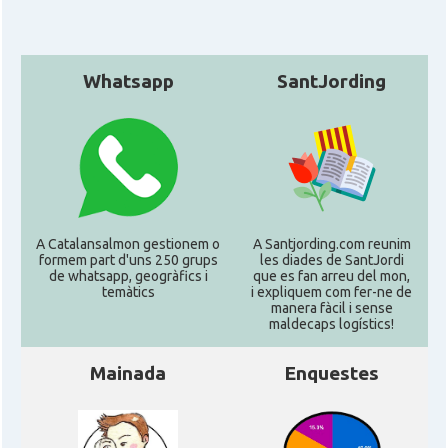
Whatsapp
SantJording
A Catalansalmon gestionem o
A Santjording.com reunim
formem part d'uns 250 grups
les diades de SantJordi
de whatsapp, geogràfics i
que es fan arreu del mon,
temàtics
i expliquem com fer-ne de
manera fàcil i sense
maldecaps logí­stics!
Mainada
Enquestes