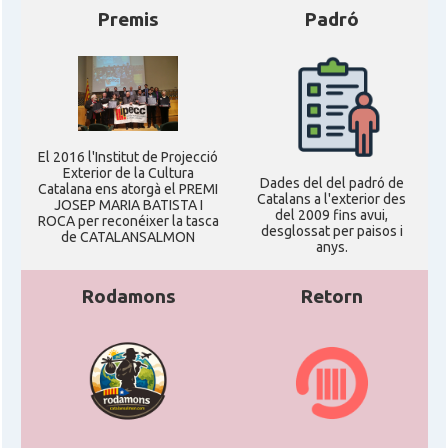
Premis
Padró
El 2016 l'Institut de Projecció
Exterior de la Cultura
Dades del del padró de
Catalana ens atorgà el PREMI
Catalans a l'exterior des
JOSEP MARIA BATISTA I
del 2009 fins avui,
ROCA per reconéixer la tasca
desglossat per paisos i
de CATALANSALMON
anys.
Rodamons
Retorn