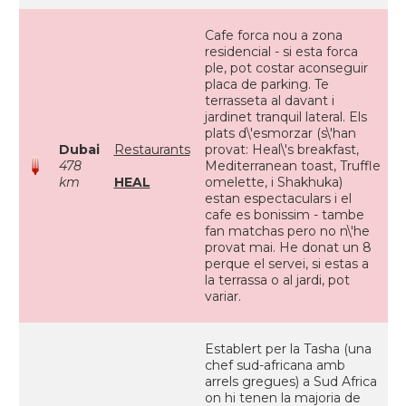
Cafe forca nou a zona
residencial - si esta forca
ple, pot costar aconseguir
placa de parking. Te
terrasseta al davant i
jardinet tranquil lateral. Els
plats d\'esmorzar (s\'han
Dubai
Restaurants
provat: Heal\'s breakfast,
478
Mediterranean toast, Truffle
km
HEAL
omelette, i Shakhuka)
estan espectaculars i el
cafe es bonissim - tambe
fan matchas pero no n\'he
provat mai. He donat un 8
perque el servei, si estas a
la terrassa o al jardi, pot
variar.
Establert per la Tasha (una
chef sud-africana amb
arrels gregues) a Sud Africa
on hi tenen la majoria de