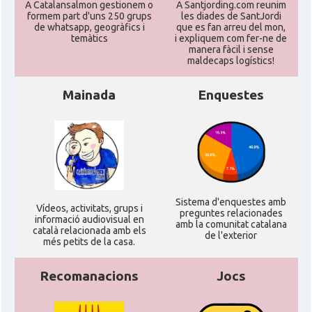
A Catalansalmon gestionem o
A Santjording.com reunim
formem part d'uns 250 grups
les diades de SantJordi
de whatsapp, geogràfics i
que es fan arreu del mon,
temàtics
i expliquem com fer-ne de
manera fàcil i sense
maldecaps logí­stics!
Mainada
Enquestes
Sistema d'enquestes amb
Ví­deos, activitats, grups i
preguntes relacionades
informació audiovisual en
amb la comunitat catalana
català relacionada amb els
de l'exterior
més petits de la casa.
Recomanacions
Jocs