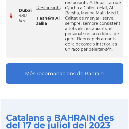
restaurants. A Dubai, tambe
Restaurants
n\'hi ha a Galleria Mall, Al
Dubai
Barsha, Marina Mall i Mirdif.
480
Tasha\'s Al
Calitat de menjar i servei
km
Jalila
sempre, sempre consistent
a tots els restaurants; el
personal son una delicia de
gent. Bonus: pels amants
de la decoracio interior, es
un raco per deleitar-s\'hi.
Més recomanacions de Bahrain
Catalans a BAHRAIN des
del 17 de juliol del 2023