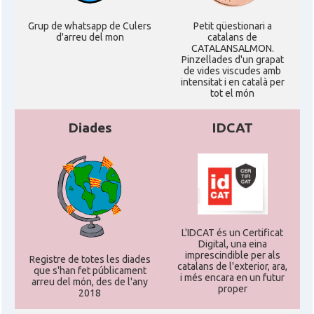
Grup de whatsapp de Culers
Petit qüestionari a
d'arreu del mon
catalans de
CATALANSALMON.
Pinzellades d'un grapat
de vides viscudes amb
intensitat i en català per
tot el món
Diades
IDCAT
L'IDCAT és un Certificat
Digital, una eina
imprescindible per als
Registre de totes les diades
catalans de l'exterior, ara,
que s'han fet públicament
i més encara en un futur
arreu del món, des de l'any
proper
2018