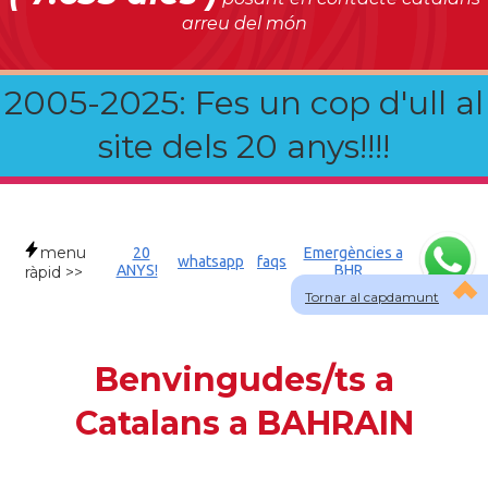
arreu del món
2005-2025: Fes un cop d'ull al
site dels 20 anys!!!!
menu
20
Emergències a
whatsapp
faqs
ANYS!
BHR
ràpid >>
Tornar al capdamunt
Benvingudes/ts a
Catalans a BAHRAIN