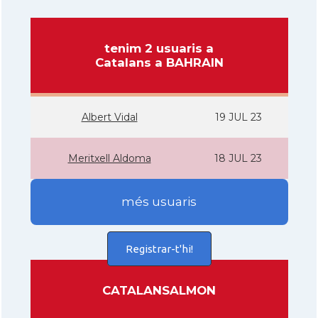
tenim 2 usuaris a
Catalans a BAHRAIN
Albert Vidal
19 JUL 23
Meritxell Aldoma
18 JUL 23
més usuaris
Registrar-t'hi!
CATALANSALMON