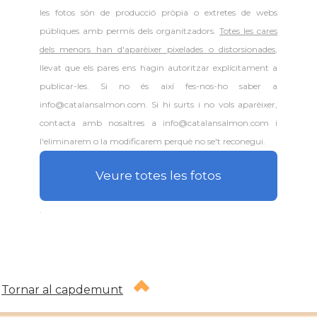
les fotos són de producció pròpia o extretes de webs
públiques amb permís dels organitzadors.
Totes les cares
dels menors han d'aparèixer pixelades o distorsionades
,
llevat que els pares ens hagin autoritzar explícitament a
publicar-les. Si no és així fes-nos-ho saber a
info@catalansalmon.com. Si hi surts i no vols aparèixer,
contacta amb nosaltres a info@catalansalmon.com i
l'eliminarem o la modificarem perquè no se't reconegui.
Veure totes les fotos
.
Tornar al capdemunt