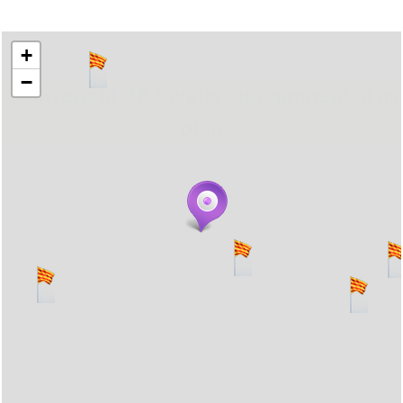
+
−
... carregant 484 webs... un moment si us
plau