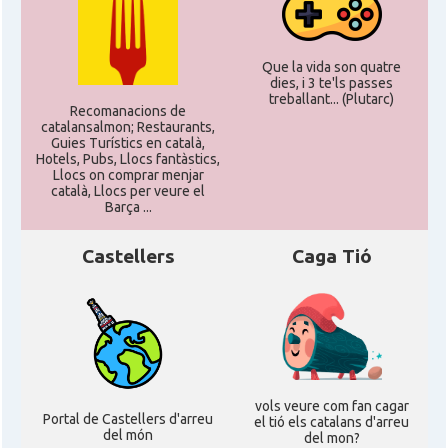
Que la vida son quatre
dies, i 3 te'ls passes
treballant... (Plutarc)
Recomanacions de
catalansalmon; Restaurants,
Guies Turístics en català,
Hotels, Pubs, Llocs fantàstics,
Llocs on comprar menjar
català, Llocs per veure el
Barça ...
Castellers
Caga Tió
vols veure com fan cagar
Portal de Castellers d'arreu
el tió els catalans d'arreu
del món
del mon?