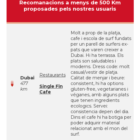
Recomanacions a menys de 500 Km
proposades pels nostres usuaris
Molt a prop de la platja,
cafe i escola de surf fundats
per un parell de surfers ex-
pats que varen creixer a
Dubai. Hi ha terrassa. Els
plats son saludables i
moderns. Dress code: molt
casual/vestir de platja.
Restaurants
Dubai
Calitat de menjar i beure:
477
consistent, hi ha options
Single Fin
km
gluten-free, vegetarianes i
Cafe
véganes, amb alguns plats
que tenen ingredients
ecologics. Servei:
consistencia depen del dia.
Dins el cafe hi ha botiga per
poder adquirir material
relacionat amb el mon del
surf.