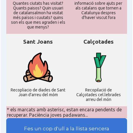
Quantes ciutats has visitat?
informació sobre ajuts per
Quants paisos? Quin usuari
als catalans que tornen a
de catalansalmon ha visitat
Catalunya despres
més països i cuutats? quins
d'haver viscut fora
son els que mes agraden i els
que menys?
Sant Joans
Calçotades
Recopliacio de diades de Sant
Recopilació de
Joan d'arreu del móm
Calçotades cel.lebrades
arreu del món
* els marcats amb asterisc, estan encara pendents de
recuperar. Paciència joves padawans...
Fes un cop d'ull a la llista sencera