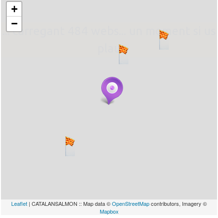
+
−
... carregant 484 webs... un moment si us
plau
Leaflet
| CATALANSALMON :: Map data ©
OpenStreetMap
contributors, Imagery ©
Mapbox