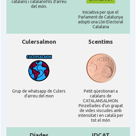
catalans i catalanòfils d'arreu
del món.
Iniciativa per que el
Parlament de Catalunya
adopti una Llei Electoral
Catalana
Culersalmon
5centims
Grup de whatsapp de Culers
Petit qüestionari a
d'arreu del mon
catalans de
CATALANSALMON.
Pinzellades d'un grapat
de vides viscudes amb
intensitat i en català per
tot el món
Diades
IDCAT