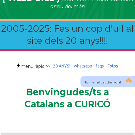
arreu del món
2005-2025: Fes un cop d'ull al
site dels 20 anys!!!!
menu ràpid >>
20 ANYS!
whatsapp
faqs
Fotos
Tornar al capdamunt
Benvingudes/ts a
Catalans a CURICÓ