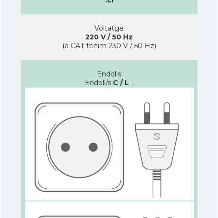
Voltatge
220 V / 50 Hz
(a CAT tenim 230 V / 50 Hz)
Endolls
Endoll/s
C / L
-