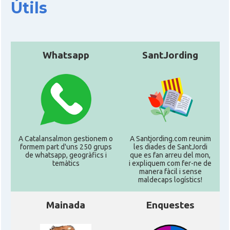
Útils
Whatsapp
SantJording
A Catalansalmon gestionem o
A Santjording.com reunim
formem part d'uns 250 grups
les diades de SantJordi
de whatsapp, geogràfics i
que es fan arreu del mon,
temàtics
i expliquem com fer-ne de
manera fàcil i sense
maldecaps logí­stics!
Mainada
Enquestes