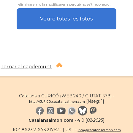
l'eliminarem o la modificarem perquè no se't reconegui.
Veure totes les fotos
.
Tornar al capdemunt
Catalans a CURICÓ (WEB:240 / CIUTAT: 578) -
[Nseg: 1]
http://CURICO.catalansalmon.com
Catalansalmon.com
-
4
.0 [
02·2025
]
10.4.86.23,216.73.217.52 - [ US ] -
info@catalansalmon.com