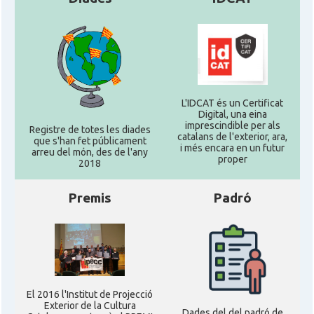
L'IDCAT és un Certificat
Digital, una eina
imprescindible per als
Registre de totes les diades
catalans de l'exterior, ara,
que s'han fet públicament
i més encara en un futur
arreu del món, des de l'any
proper
2018
Premis
Padró
El 2016 l'Institut de Projecció
Exterior de la Cultura
Dades del del padró de