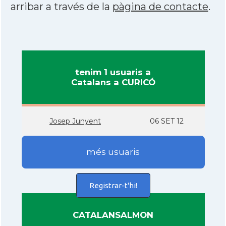
arribar a través de la
pàgina de contacte
.
tenim 1 usuaris a
Catalans a CURICÓ
Josep Junyent
06 SET 12
més usuaris
Registrar-t'hi!
CATALANSALMON