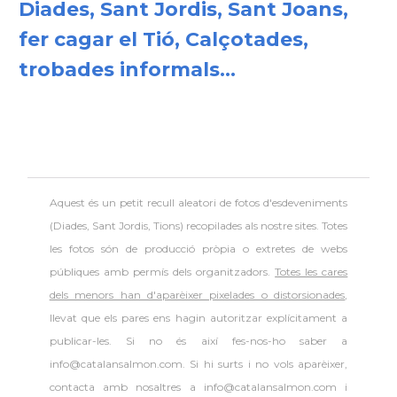
Diades, Sant Jordis, Sant Joans,
fer cagar el Tió, Calçotades,
trobades informals...
Aquest és un petit recull aleatori de
fotos d'esdeveniments
(Diades, Sant Jordis, Tions) recopilades als nostre sites. Totes
les fotos són de producció pròpia o extretes de webs
públiques amb permís dels organitzadors.
Totes les cares
dels menors han d'aparèixer pixelades o distorsionades
,
llevat que els pares ens hagin autoritzar explícitament a
publicar-les. Si no és així fes-nos-ho saber a
info@catalansalmon.com. Si hi surts i no vols aparèixer,
contacta amb nosaltres a info@catalansalmon.com i