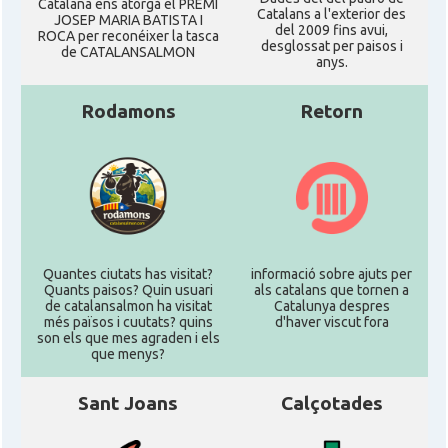
Catalana ens atorgà el PREMI
Catalans a l'exterior des
JOSEP MARIA BATISTA I
del 2009 fins avui,
ROCA per reconéixer la tasca
desglossat per paisos i
de CATALANSALMON
anys.
Rodamons
Retorn
Quantes ciutats has visitat?
informació sobre ajuts per
Quants paisos? Quin usuari
als catalans que tornen a
de catalansalmon ha visitat
Catalunya despres
més països i cuutats? quins
d'haver viscut fora
son els que mes agraden i els
que menys?
Sant Joans
Calçotades