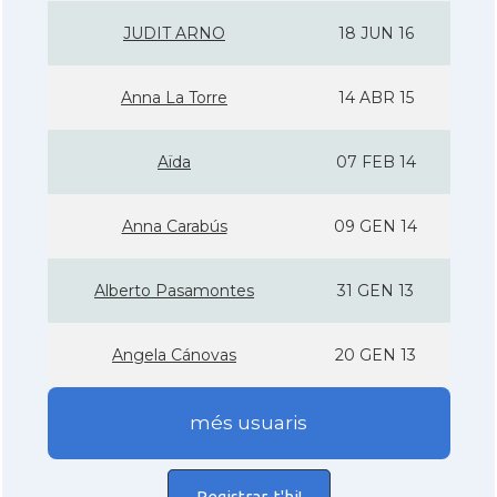
JUDIT ARNO
18 JUN 16
Anna La Torre
14 ABR 15
Aïda
07 FEB 14
Anna Carabús
09 GEN 14
Alberto Pasamontes
31 GEN 13
Angela Cánovas
20 GEN 13
més usuaris
Registrar-t'hi!