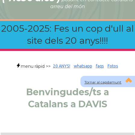
arreu del món
2005-2025: Fes un cop d'ull al
site dels 20 anys!!!!
menu ràpid >>
20 ANYS!
whatsapp
faqs
Fotos
Tornar al capdamunt
Benvingudes/ts a
Catalans a DAVIS