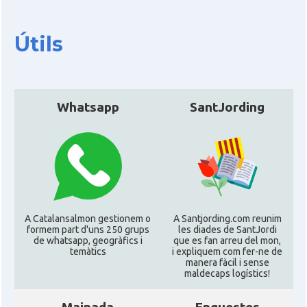
Útils
CAMON
Catalans a DURHAM, NC
CAMON
Catalans a Hawaii
Whatsapp
SantJording
CAMON
Catalans a Houston - Texas
CAMON
Catalans a INDIANA
CAMON
Catalans a IOWA
A Catalansalmon gestionem o
A Santjording.com reunim
formem part d'uns 250 grups
les diades de SantJordi
CAMON
Catalans a IRVINE
de whatsapp, geogràfics i
que es fan arreu del mon,
temàtics
i expliquem com fer-ne de
manera fàcil i sense
maldecaps logí­stics!
CAMON
Catalans a Jacksonville