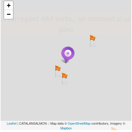
+
−
... carregant 484 webs... un moment si us
plau
Leaflet
| CATALANSALMON :: Map data ©
OpenStreetMap
contributors, Imagery ©
Mapbox