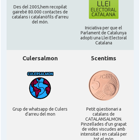
CAMON
Catalans a PROVIDENCE
Des del 2005,hem recopilat
gairebé 80.000 contactes de
catalans i catalanòfils d'arreu
CAMON
Catalans a RENO
del món.
Iniciativa per que el
Parlament de Catalunya
CAMON
Catalans a SAINT LOUIS
adopti una Llei Electoral
Catalana
CAMON
Catalans a San Antonio - Texas
Culersalmon
5centims
CAMON
Catalans a San Diego
CAMON
Catalans a SAN FRANCISCO
Grup de whatsapp de Culers
Petit qüestionari a
CAMON
Catalans a Sarasota, Florida, USA
d'arreu del mon
catalans de
CATALANSALMON.
Pinzellades d'un grapat
CAMON
Catalans a SEATTLE
de vides viscudes amb
intensitat i en català per
tot el món