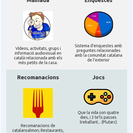
Mainada
Enquestes
CAMON
Catalans a Kentucky
CAMON
Catalans a Las Vegas
CAMON
Catalans a Los Angeles
Sistema d'enquestes amb
Ví­deos, activitats, grups i
preguntes relacionades
informació audiovisual en
amb la comunitat catalana
CAMON
Catalans a Maine, USA
català relacionada amb els
de l'exterior
més petits de la casa.
CAMON
Catalans a MIAMI
Recomanacions
Jocs
CAMON
Catalans a MINNESOTA
CAMON
Catalans a NEBRASKA
Que la vida son quatre
dies, i 3 te'ls passes
treballant... (Plutarc)
CAMON
Catalans a NEW MEXICO
Recomanacions de
catalansalmon; Restaurants,