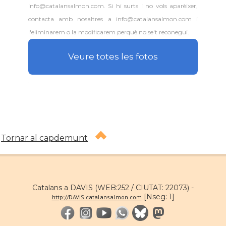
info@catalansalmon.com. Si hi surts i no vols aparèixer,
Consolat
Consolat general a Washington
contacta amb nosaltres a info@catalansalmon.com i
l'eliminarem o la modificarem perquè no se't reconegui.
Ambaixada espanyola a Estats Units
Ambaixada
d'Amèrica
Veure totes les fotos
* + ambaixades i consolats
.
Tornar al capdemunt
Catalans a DAVIS (WEB:252 / CIUTAT: 22073) -
[Nseg: 1]
http://DAVIS.catalansalmon.com