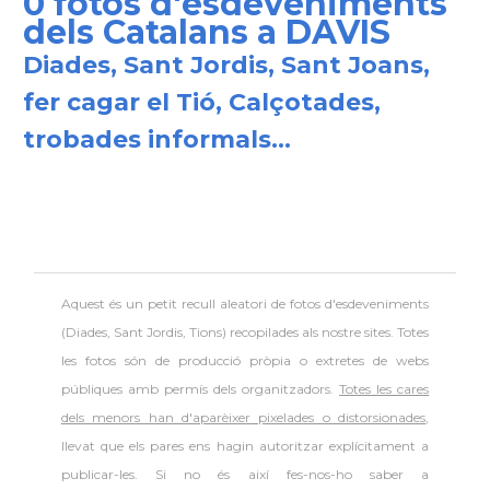
0 fotos d'esdeveniments
Units i Canadà (Washington)
dels Catalans a DAVIS
Diades, Sant Jordis, Sant Joans,
Consolat
Consolat general a Boston
fer cagar el Tió, Calçotades,
Consolat
Consolat general a Chicago
trobades informals...
Consolat
Consolat general a Houston
Consolat
Consolat general a Los Angeles
Aquest és un petit recull aleatori de
fotos d'esdeveniments
Consolat
Consolat general a Miami
(Diades, Sant Jordis, Tions) recopilades als nostre sites. Totes
les fotos són de producció pròpia o extretes de webs
Consolat
Consolat general a New York City
públiques amb permís dels organitzadors.
Totes les cares
dels menors han d'aparèixer pixelades o distorsionades
,
llevat que els pares ens hagin autoritzar explícitament a
Consolat
Consolat general a San Francisco
publicar-les. Si no és així fes-nos-ho saber a