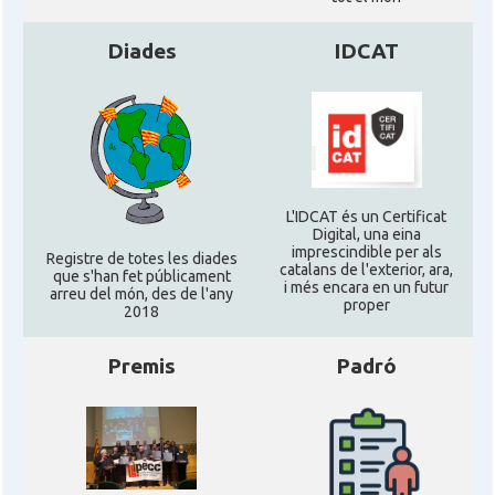
Catalans a Silicon Valley (San Jose),
CAMON
California, USA
Diades
IDCAT
CAMON
Catalans a TAMPA
CAMON
Catalans a TENNESSEE
L'IDCAT és un Certificat
Digital, una eina
CAMON
Catalans a UTAH
imprescindible per als
Registre de totes les diades
catalans de l'exterior, ara,
que s'han fet públicament
i més encara en un futur
arreu del món, des de l'any
CAMON
Catalans a VIRGINIA
proper
2018
Premis
Padró
CAMON
Catalans a WASHINGTON DC
CAMON
Catalans a WISCONSIN
CAMON
Catalans a WYOMING