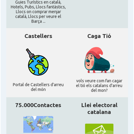
Guies Turístics en català,
Hotels, Pubs, Llocs fantàstics,
CAMON
Catalans a New Orleans
Llocs on comprar menjar
català, Llocs per veure el
Barça ...
CAMON
CATALANS A NEW YORK
Castellers
Caga Tió
CAMON
Catalans a OKLAHOMA
CAMON
Catalans a ORLANDO
Catalans a Philadelphia,
CAMON
vols veure com fan cagar
Pennsylvania, USA
Portal de Castellers d'arreu
el tió els catalans d'arreu
del món
del mon?
CAMON
Catalans a PHOENIX
75.000Contactes
Llei electoral
catalana
CAMON
Catalans a Portland (OR)