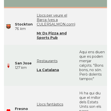
Llocs per veure el
Barça (ves a
Stockton
CULERSALMON.com)
76 km
Mr Ds Pizza and
Sports Pub
Aqui ens diuen
que es poden
Restaurants
menjar
San Jose
calçots. "Bons
127 km
La Catalana
bons, no són.
Però dolents
tampoc"
Hi ha qui diu
que el millor
dels Estats
Llocs fantàstics
Units son els
Fresno