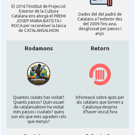
El 2016 l'Institut de Projecció
Exterior de la Cultura
Dades del del padró de
Catalana ens atorgà el PREMI
American Institute for Catalan
Catalans a l'exterior des
Casal
JOSEP MARIA BATISTA I
Studies (AICS)
del 2009 fins avui,
ROCA per reconéixer la tasca
desglossat per paisos i
de CATALANSALMON
anys.
Casal
Casal Català de Minnesota
Rodamons
Retorn
Casal
Casal Català del Nord de Califòrnia
Casal dels Països Catalans a
Casal
Califòrnia
Casal
Catalan Institute of America
Quantes ciutats has visitat?
informació sobre ajuts per
Quants paisos? Quin usuari
als catalans que tornen a
de catalansalmon ha visitat
Catalunya despres
més països i cuutats? quins
d'haver viscut fora
Casal
Fundació Paulí Bellet
son els que mes agraden i els
que menys?
North American Catalan Society