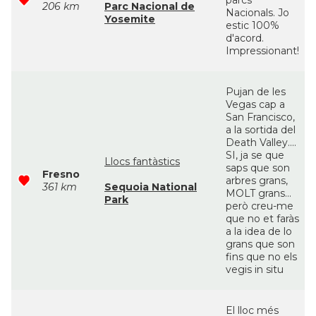
parcs
206 km
Parc Nacional de
Nacionals. Jo
Yosemite
estic 100%
d'acord.
Impressionant!
Pujan de les
Vegas cap a
San Francisco,
a la sortida del
Death Valley....
SI, ja se que
Llocs fantàstics
saps que son
Fresno
arbres grans,
361 km
Sequoia National
MOLT grans...
Park
però creu-me
que no et faràs
a la idea de lo
grans que son
fins que no els
vegis in situ
El lloc més