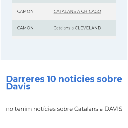
CAMON
CATALANS A CHICAGO
CAMON
Catalans a CLEVELAND
CAMON
Catalans a COLORADO
CAMON
Catalans a COLUMBUS
Darreres 10 noticies sobre
CAMON
Catalans a CONNECTICUT
Davis
CAMON
Catalans a DALLAS
no tenim notícies sobre Catalans a DAVIS
CAMON
Catalans a DAVIS
CAMON
Catalans a DETROIT