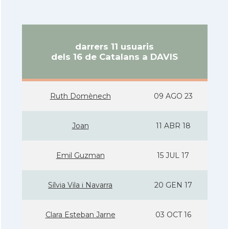
darrers 11 usuaris
dels 16 de Catalans a DAVIS
Ruth Domènech
09 AGO 23
Joan
11 ABR 18
Emil Guzman
15 JUL 17
Sí­lvia Vila i Navarra
20 GEN 17
Clara Esteban Jarne
03 OCT 16