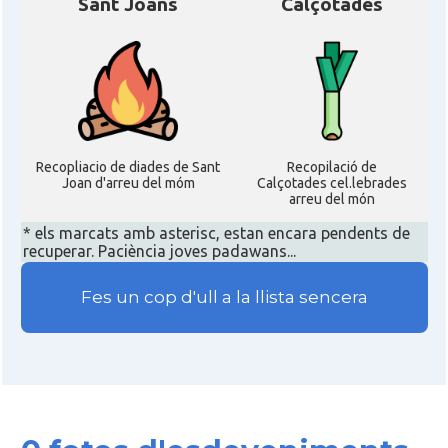
Casal
Sant Joans
Calçotades
(NACS)
Acció
ACCIÓ a Austin
Acció
Acció a New York
Recopliacio de diades de Sant
Recopilació de
Acció
ACCIÓ a Silicon Valley
Joan d'arreu del móm
Calçotades cel.lebrades
arreu del món
* els marcats amb asterisc, estan encara pendents de
Acció
Acció a Washington DC
recuperar. Paciència joves padawans...
Fes un cop d'ull a la llista sencera
Acció
ACCIÓ Miami
Delegació del Govern als Estats
Delegació
Units i Canadà (New York)
Delegació del Govern als Estats
Delegació