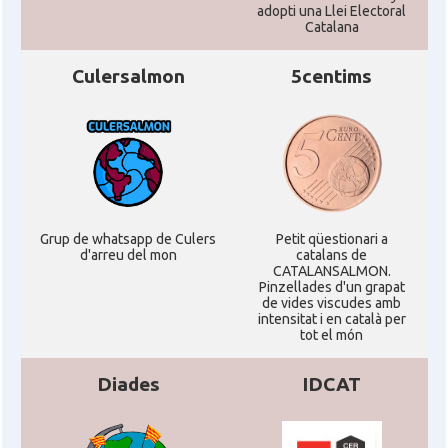
adopti una Llei Electoral
Catalana
Culersalmon
5centims
Grup de whatsapp de Culers
Petit qüestionari a
d'arreu del mon
catalans de
CATALANSALMON.
Pinzellades d'un grapat
de vides viscudes amb
intensitat i en català per
tot el món
Diades
IDCAT