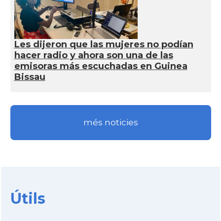
Les dijeron que las mujeres no podían
hacer radio y ahora son una de las
emisoras más escuchadas en Guinea
Bissau
més noticies
Útils