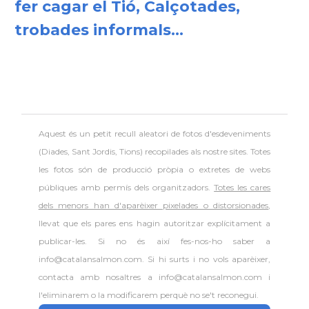
fer cagar el Tió, Calçotades,
trobades informals...
Aquest és un petit recull aleatori de
fotos d'esdeveniments
(Diades, Sant Jordis, Tions) recopilades als nostre sites. Totes
les fotos són de producció pròpia o extretes de webs
públiques amb permís dels organitzadors.
Totes les cares
dels menors han d'aparèixer pixelades o distorsionades
,
llevat que els pares ens hagin autoritzar explícitament a
publicar-les. Si no és així fes-nos-ho saber a
info@catalansalmon.com. Si hi surts i no vols aparèixer,
contacta amb nosaltres a info@catalansalmon.com i
l'eliminarem o la modificarem perquè no se't reconegui.