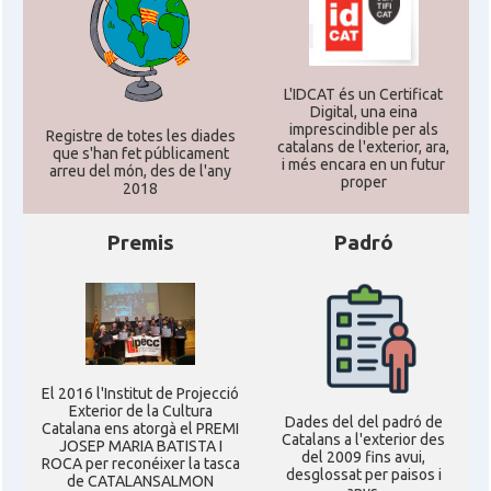
L'IDCAT és un Certificat
Digital, una eina
imprescindible per als
Registre de totes les diades
catalans de l'exterior, ara,
que s'han fet públicament
i més encara en un futur
arreu del món, des de l'any
proper
2018
Premis
Padró
El 2016 l'Institut de Projecció
Exterior de la Cultura
Dades del del padró de
Catalana ens atorgà el PREMI
Catalans a l'exterior des
JOSEP MARIA BATISTA I
del 2009 fins avui,
ROCA per reconéixer la tasca
desglossat per paisos i
de CATALANSALMON