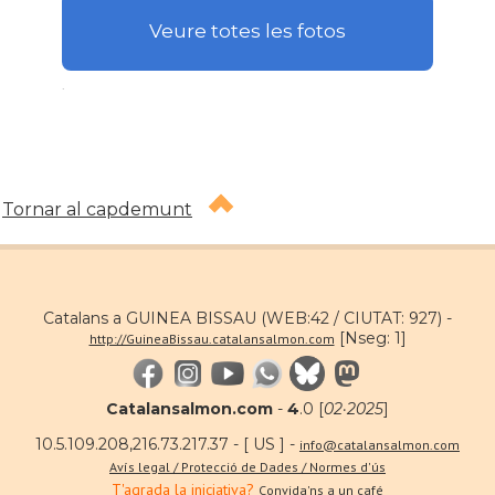
Veure totes les fotos
.
Tornar al capdemunt
Catalans a GUINEA BISSAU (WEB:42 / CIUTAT: 927) -
[Nseg: 1]
http://GuineaBissau.catalansalmon.com
Catalansalmon.com
-
4
.0 [
02·2025
]
10.5.109.208,216.73.217.37 - [ US ] -
info@catalansalmon.com
Avís legal / Protecció de Dades / Normes d'ús
T'agrada la iniciativa?
Convida'ns a un café