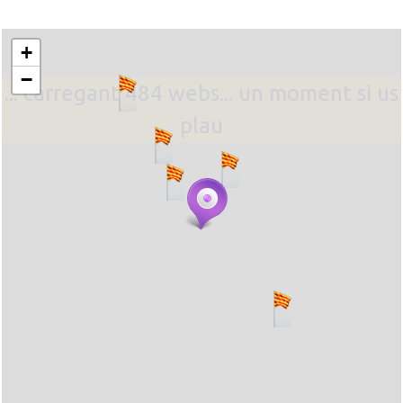
+
−
... carregant 484 webs... un moment si us
plau