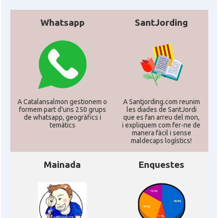
Whatsapp
SantJording
A Catalansalmon gestionem o
A Santjording.com reunim
formem part d'uns 250 grups
les diades de SantJordi
de whatsapp, geogràfics i
que es fan arreu del mon,
temàtics
i expliquem com fer-ne de
manera fàcil i sense
maldecaps logí­stics!
Mainada
Enquestes