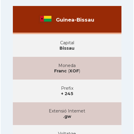
Guinea-Bissau
Capital
Bissau
Moneda
Franc
(
XOF
)
Prefix
+ 245
Extensió Internet
.gw
Voltatge