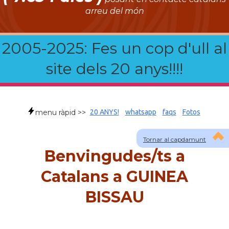
arreu del món
2005-2025: Fes un cop d'ull al
site dels 20 anys!!!!
menu ràpid >>
20 ANYS!
whatsapp
faqs
Fotos
Tornar al capdamunt
Benvingudes/ts a
Catalans a GUINEA
BISSAU