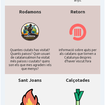
anys.
Rodamons
Retorn
Quantes ciutats has visitat?
informació sobre ajuts per
Quants paisos? Quin usuari
als catalans que tornen a
de catalansalmon ha visitat
Catalunya despres
més països i cuutats? quins
d'haver viscut fora
son els que mes agraden i els
que menys?
Sant Joans
Calçotades